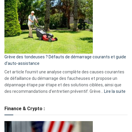
GitHub
une
caméra
de
surveillance
?
5
avantages
essentiels
Grève des tondeuses ? Défauts de démarrage courants et guide
de
d’auto-assistance
la
S330
Cet article fournit une analyse complète des causes courantes
eufy
de défaillance du démarrage des faucheuses et propose un
dépannage étape par étape et des solutions ciblées, ainsi que
:
des recommandations d’entretien préventif. Grève…
Lire la suite
Grè
de
Finance & Crypto :
to
?
Déf
de