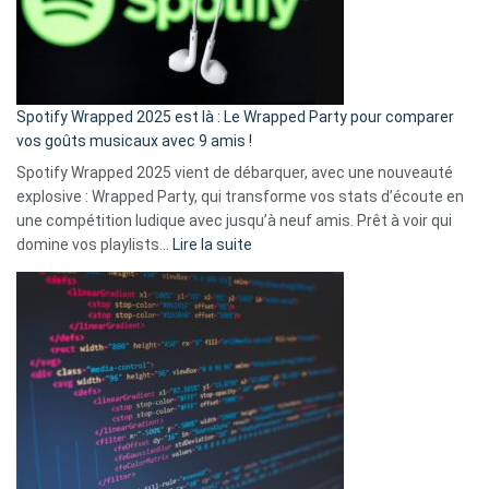
n’ai
pas
de
cash
»
Spotify Wrapped 2025 est là : Le Wrapped Party pour comparer
:
vos goûts musicaux avec 9 amis !
comment
Spotify Wrapped 2025 vient de débarquer, avec une nouveauté
Solly
explosive : Wrapped Party, qui transforme vos stats d’écoute en
change
une compétition ludique avec jusqu’à neuf amis. Prêt à voir qui
la
:
domine vos playlists…
Lire la suite
vie
Spotify
des
Wrapped
sans-
2025
abri
est
en
là
3
:
secondes
Le
Wrapped
Party
pour