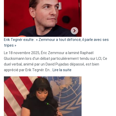
d’alliance
secrète
avec
le
RN
:
«
Erik Tegnér exulte : « Zemmour a tout défoncé, il parle avec ses
C’est
tripes »
une
Le 18 novembre 2025, Éric Zemmour a laminé Raphaël
fake
Glucksmann lors d’un débat particulièrement tendu sur LCI, Ce
news
duel verbal, animé par un David Pujadas dépassé, est bien
»
:
apprécié par Erik Tegnér. En…
Lire la suite
Erik
Tegnér
exulte
:
« Zemmour
a
tout
défoncé,