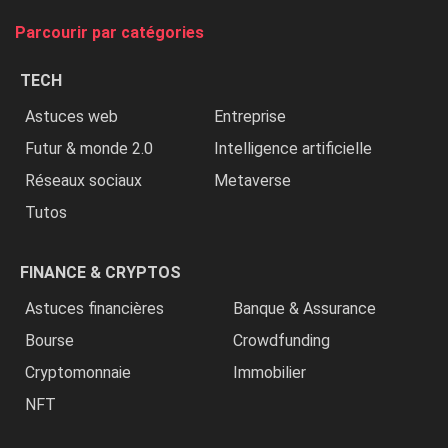
tue
Parcourir par catégories
les
chrétiens
TECH
»
Astuces web
Entreprise
Futur & monde 2.0
Intelligence artificielle
Réseaux sociaux
Metaverse
Tutos
FINANCE & CRYPTOS
Astuces financières
Banque & Assurance
Bourse
Crowdfunding
Cryptomonnaie
Immobilier
NFT