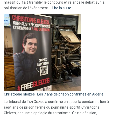
massif qui fait trembler le concours et relance le débat sur la
:
politisation de l’événement.…
Lire la suite
Boycott
Eurovision
2026
:
Pays-
Bas,
Espagne,
Irlande
et
Slovénie
rejettent
la
présence
d’Israël
Christophe Gleizes : Les 7 ans de prison confirmés en Algérie
Le tribunal de Tizi Ouzou a confirmé en appel la condamnation à
sept ans de prison ferme du journaliste sportif Christophe
Gleizes, accusé d’apologie du terrorisme. Cette décision,