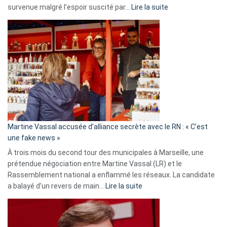
:
survenue malgré l’espoir suscité par…
Lire la suite
Christophe
Gleizes
:
Les
7
ans
de
prison
confirmés
en
Martine Vassal accusée d’alliance secrète avec le RN : « C’est
Algérie
une fake news »
À trois mois du second tour des municipales à Marseille, une
prétendue négociation entre Martine Vassal (LR) et le
Rassemblement national a enflammé les réseaux. La candidate
:
a balayé d’un revers de main…
Lire la suite
Martine
Vassal
accusée