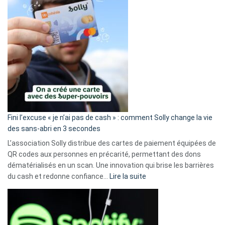
Fini l’excuse « je n’ai pas de cash » : comment Solly change la vie
des sans-abri en 3 secondes
L’association Solly distribue des cartes de paiement équipées de
QR codes aux personnes en précarité, permettant des dons
dématérialisés en un scan. Une innovation qui brise les barrières
:
du cash et redonne confiance…
Lire la suite
Fini
l’excuse
«
je