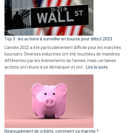
dé
cou
et
gui
d’a
ass
Top 3 : les actions à surveiller en bourse pour début 2023
L’année 2022 a été particulièrement difficile pour les marchés
boursiers. Diverses industries ont été touchées de manières
différentes par les événements de l’année, mais certaines
:
actions ont réussi à se démarquer et ont…
Lire la suite
Top
3
:
les
actions
à
surveiller
en
bourse
Regroupement de crédits, comment ça marche ?
pour