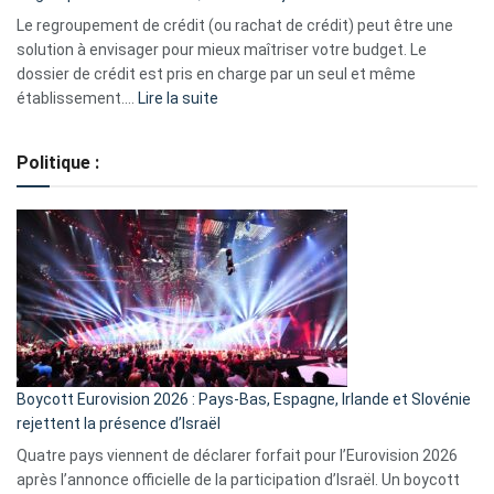
début
Le regroupement de crédit (ou rachat de crédit) peut être une
2023
solution à envisager pour mieux maîtriser votre budget. Le
dossier de crédit est pris en charge par un seul et même
:
établissement.…
Lire la suite
Regroupement
de
Politique :
crédits,
comment
ça
marche
?
Boycott Eurovision 2026 : Pays-Bas, Espagne, Irlande et Slovénie
rejettent la présence d’Israël
Quatre pays viennent de déclarer forfait pour l’Eurovision 2026
après l’annonce officielle de la participation d’Israël. Un boycott