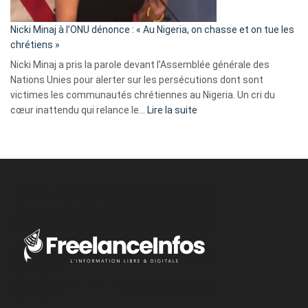
il
parle
Nicki Minaj à l’ONU dénonce : « Au Nigeria, on chasse et on tue les
avec
chrétiens »
ses
Nicki Minaj a pris la parole devant l’Assemblée générale des
tripes »
Nations Unies pour alerter sur les persécutions dont sont
victimes les communautés chrétiennes au Nigeria. Un cri du
:
cœur inattendu qui relance le…
Lire la suite
Nicki
Minaj
à
l’ONU
dénonce
:
«
Au
Nigeria,
on
chasse
et
on