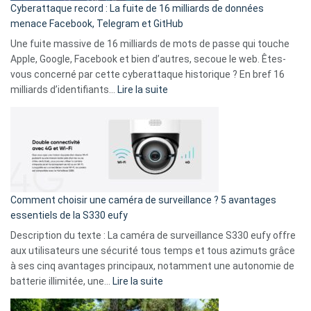
Cyberattaque record : La fuite de 16 milliards de données
comparer
menace Facebook, Telegram et GitHub
vos
goûts
Une fuite massive de 16 milliards de mots de passe qui touche
musicaux
Apple, Google, Facebook et bien d’autres, secoue le web. Êtes-
avec
vous concerné par cette cyberattaque historique ? En bref 16
9
:
milliards d’identifiants…
Lire la suite
amis
Cyberattaque
!
record
:
La
fuite
de
16
Comment choisir une caméra de surveillance ? 5 avantages
milliards
essentiels de la S330 eufy
de
Description du texte : La caméra de surveillance S330 eufy offre
données
aux utilisateurs une sécurité tous temps et tous azimuts grâce
menace
à ses cinq avantages principaux, notamment une autonomie de
Facebook,
:
batterie illimitée, une…
Lire la suite
Telegram
Comment
et
choisir