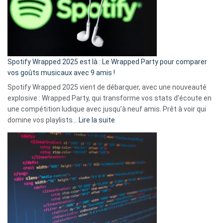
je
n’ai
pas
de
cash
»
Spotify Wrapped 2025 est là : Le Wrapped Party pour comparer
:
vos goûts musicaux avec 9 amis !
comment
Spotify Wrapped 2025 vient de débarquer, avec une nouveauté
Solly
explosive : Wrapped Party, qui transforme vos stats d’écoute en
change
une compétition ludique avec jusqu’à neuf amis. Prêt à voir qui
la
:
domine vos playlists…
Lire la suite
vie
Spotify
des
Wrapped
sans-
2025
abri
est
en
là
3
:
secondes
Le
Wrapped
Party