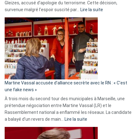
Gleizes, accusé d’apologie du terrorisme. Cette décision,
:
survenue malgré l’espoir suscité par…
Lire la suite
Christophe
Gleizes
:
Les
7
ans
de
prison
confirmés
en
Martine Vassal accusée d’alliance secrète avec le RN : « C’est
Algérie
une fake news »
À trois mois du second tour des municipales à Marseille, une
prétendue négociation entre Martine Vassal (LR) et le
Rassemblement national a enflammé les réseaux. La candidate
:
a balayé d’un revers de main…
Lire la suite
Martine
Vassal