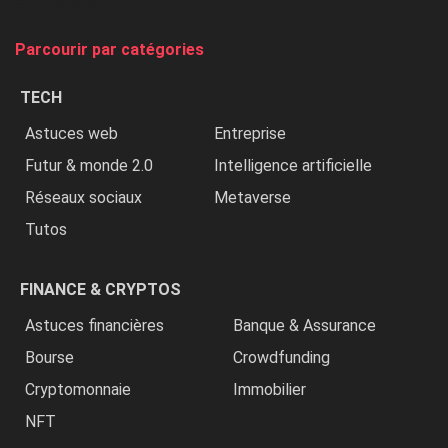
on
tue
Parcourir par catégories
les
chrétiens
TECH
»
Astuces web
Entreprise
Futur & monde 2.0
Intelligence artificielle
Réseaux sociaux
Metaverse
Tutos
FINANCE & CRYPTOS
Astuces financières
Banque & Assurance
Bourse
Crowdfunding
Cryptomonnaie
Immobilier
NFT