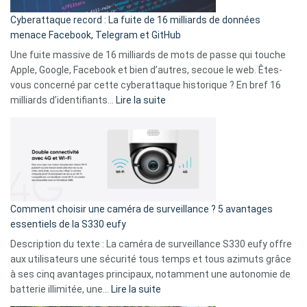
pour
Cyberattaque record : La fuite de 16 milliards de données
comparer
menace Facebook, Telegram et GitHub
vos
goûts
Une fuite massive de 16 milliards de mots de passe qui touche
musicaux
Apple, Google, Facebook et bien d’autres, secoue le web. Êtes-
avec
vous concerné par cette cyberattaque historique ? En bref 16
9
:
milliards d’identifiants…
Lire la suite
amis
Cyberattaque
!
record
:
La
fuite
de
16
Comment choisir une caméra de surveillance ? 5 avantages
milliards
essentiels de la S330 eufy
de
Description du texte : La caméra de surveillance S330 eufy offre
données
aux utilisateurs une sécurité tous temps et tous azimuts grâce
menace
à ses cinq avantages principaux, notamment une autonomie de
Facebook,
:
batterie illimitée, une…
Lire la suite
Telegram
Comment