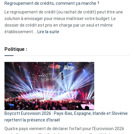
Regroupement de crédits, comment ça marche ?
pour
début
Le regroupement de crédit (ou rachat de crédit) peut être une
2023
solution à envisager pour mieux maîtriser votre budget. Le
dossier de crédit est pris en charge par un seul et même
:
établissement.…
Lire la suite
Regroupement
de
Politique :
crédits,
comment
ça
marche
?
Boycott Eurovision 2026 : Pays-Bas, Espagne, Irlande et Slovénie
rejettent la présence d’Israël
Quatre pays viennent de déclarer forfait pour l’Eurovision 2026