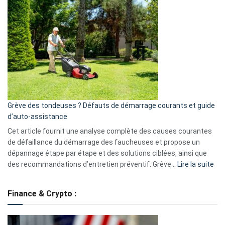
et
choisir
GitHub
une
caméra
de
surveillance
?
5
avantages
essentiels
Grève des tondeuses ? Défauts de démarrage courants et guide
de
d’auto-assistance
la
S330
Cet article fournit une analyse complète des causes courantes
eufy
de défaillance du démarrage des faucheuses et propose un
dépannage étape par étape et des solutions ciblées, ainsi que
:
des recommandations d’entretien préventif. Grève…
Lire la suite
Grè
de
Finance & Crypto :
to
?
Déf