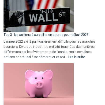
de
dé
cou
et
gui
d’a
ass
Top 3 : les actions à surveiller en bourse pour début 2023
L’année 2022 a été particulièrement difficile pour les marchés
boursiers. Diverses industries ont été touchées de manières
différentes par les événements de l’année, mais certaines
:
actions ont réussi à se démarquer et ont…
Lire la suite
Top
3
:
les
actions
à
surveiller
en
bourse