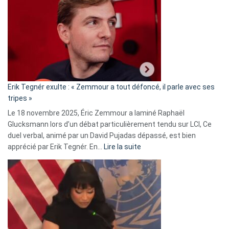
accusée
d’alliance
secrète
avec
le
RN
:
«
Erik Tegnér exulte : « Zemmour a tout défoncé, il parle avec ses
C’est
tripes »
une
Le 18 novembre 2025, Éric Zemmour a laminé Raphaël
fake
Glucksmann lors d’un débat particulièrement tendu sur LCI, Ce
news
duel verbal, animé par un David Pujadas dépassé, est bien
»
:
apprécié par Erik Tegnér. En…
Lire la suite
Erik
Tegnér
exulte
:
« Zemmour
a
tout