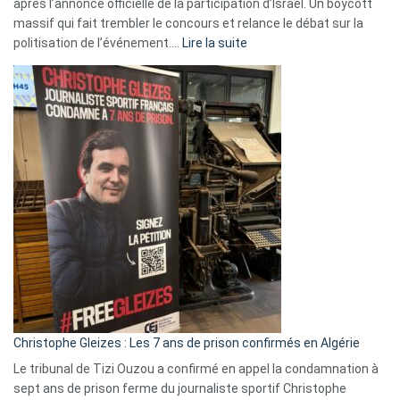
après l’annonce officielle de la participation d’Israël. Un boycott
massif qui fait trembler le concours et relance le débat sur la
:
politisation de l’événement.…
Lire la suite
Boycott
Eurovision
2026
:
Pays-
Bas,
Espagne,
Irlande
et
Slovénie
rejettent
la
présence
d’Israël
Christophe Gleizes : Les 7 ans de prison confirmés en Algérie
Le tribunal de Tizi Ouzou a confirmé en appel la condamnation à
sept ans de prison ferme du journaliste sportif Christophe