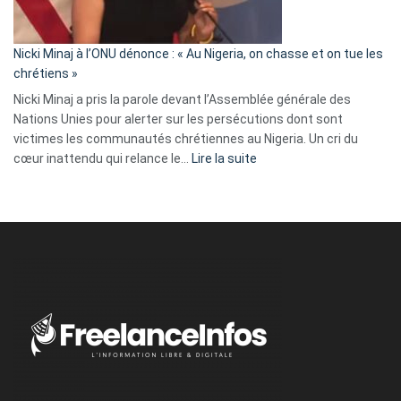
défoncé,
il
parle
Nicki Minaj à l’ONU dénonce : « Au Nigeria, on chasse et on tue les
avec
chrétiens »
ses
Nicki Minaj a pris la parole devant l’Assemblée générale des
tripes »
Nations Unies pour alerter sur les persécutions dont sont
victimes les communautés chrétiennes au Nigeria. Un cri du
:
cœur inattendu qui relance le…
Lire la suite
Nicki
Minaj
à
l’ONU
dénonce
:
«
Au
Nigeria,
on
chasse
et