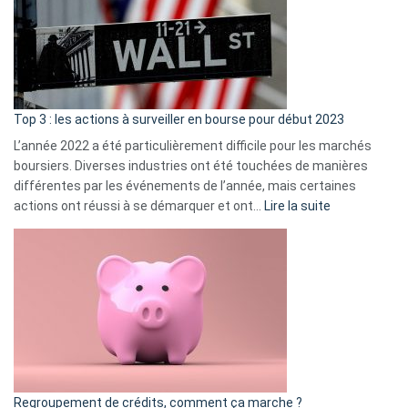
dé
cou
et
gui
d’a
ass
Top 3 : les actions à surveiller en bourse pour début 2023
L’année 2022 a été particulièrement difficile pour les marchés
boursiers. Diverses industries ont été touchées de manières
différentes par les événements de l’année, mais certaines
:
actions ont réussi à se démarquer et ont…
Lire la suite
Top
3
:
les
actions
à
surveiller
en
bourse
Regroupement de crédits, comment ça marche ?
pour