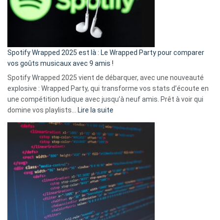
n’ai
pas
de
cash
»
Spotify Wrapped 2025 est là : Le Wrapped Party pour comparer
:
vos goûts musicaux avec 9 amis !
comment
Spotify Wrapped 2025 vient de débarquer, avec une nouveauté
Solly
explosive : Wrapped Party, qui transforme vos stats d’écoute en
change
une compétition ludique avec jusqu’à neuf amis. Prêt à voir qui
la
:
domine vos playlists…
Lire la suite
vie
Spotify
des
Wrapped
sans-
2025
abri
est
en
là
3
:
secondes
Le
Wrapped
Party
pour