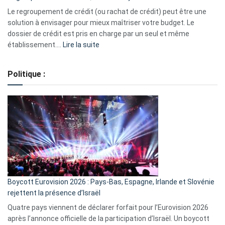
début
Le regroupement de crédit (ou rachat de crédit) peut être une
2023
solution à envisager pour mieux maîtriser votre budget. Le
dossier de crédit est pris en charge par un seul et même
:
établissement.…
Lire la suite
Regroupement
de
Politique :
crédits,
comment
ça
marche
?
Boycott Eurovision 2026 : Pays-Bas, Espagne, Irlande et Slovénie
rejettent la présence d’Israël
Quatre pays viennent de déclarer forfait pour l’Eurovision 2026
après l’annonce officielle de la participation d’Israël. Un boycott