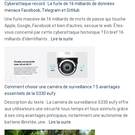
Cyberattaque record : La fuite de 16 milliards de données
comparer
menace Facebook, Telegram et GitHub
vos
goûts
Une fuite massive de 16 milliards de mots de passe qui touche
musicaux
Apple, Google, Facebook et bien d’autres, secoue le web. Êtes-
avec
vous concerné par cette cyberattaque historique ? En bref 16
9
:
milliards d’identifiants…
Lire la suite
amis
Cyberattaque
!
record
:
La
fuite
de
16
Comment choisir une caméra de surveillance ? 5 avantages
milliards
essentiels de la S330 eufy
de
Description du texte : La caméra de surveillance S330 eufy offre
données
aux utilisateurs une sécurité tous temps et tous azimuts grâce
menace
à ses cinq avantages principaux, notamment une autonomie de
Facebook,
:
batterie illimitée, une…
Lire la suite
Telegram
Comment
et
choisir