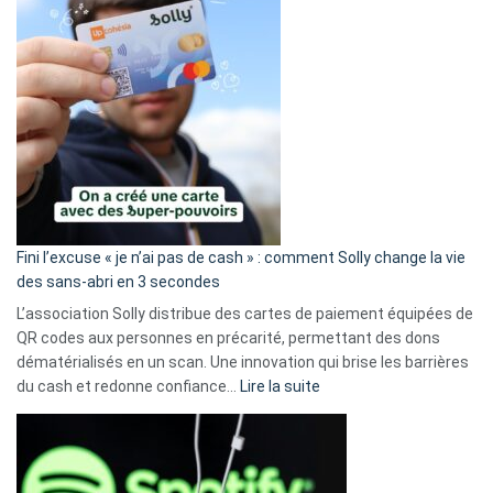
Fini l’excuse « je n’ai pas de cash » : comment Solly change la vie
des sans-abri en 3 secondes
L’association Solly distribue des cartes de paiement équipées de
QR codes aux personnes en précarité, permettant des dons
dématérialisés en un scan. Une innovation qui brise les barrières
:
du cash et redonne confiance…
Lire la suite
Fini
l’excuse
«
je