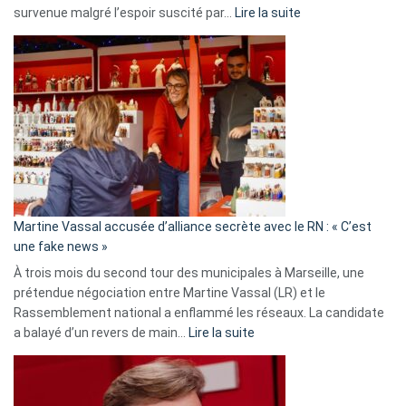
:
survenue malgré l’espoir suscité par…
Lire la suite
Christophe
Gleizes
:
Les
7
ans
de
prison
confirmés
en
Martine Vassal accusée d’alliance secrète avec le RN : « C’est
Algérie
une fake news »
À trois mois du second tour des municipales à Marseille, une
prétendue négociation entre Martine Vassal (LR) et le
Rassemblement national a enflammé les réseaux. La candidate
:
a balayé d’un revers de main…
Lire la suite
Martine
Vassal
accusée