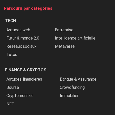
tue
Parcourir par catégories
les
chrétiens
TECH
»
Astuces web
Entreprise
Futur & monde 2.0
Intelligence artificielle
Réseaux sociaux
Metaverse
Tutos
FINANCE & CRYPTOS
Astuces financières
Banque & Assurance
Bourse
Crowdfunding
Cryptomonnaie
Immobilier
NFT