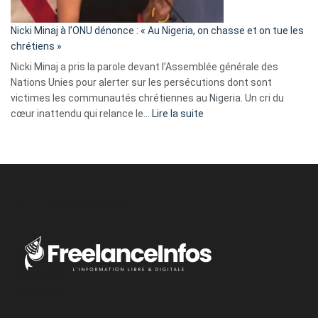
il
parle
Nicki Minaj à l’ONU dénonce : « Au Nigeria, on chasse et on tue les
avec
chrétiens »
ses
Nicki Minaj a pris la parole devant l’Assemblée générale des
tripes »
Nations Unies pour alerter sur les persécutions dont sont
victimes les communautés chrétiennes au Nigeria. Un cri du
:
cœur inattendu qui relance le…
Lire la suite
Nicki
Minaj
à
l’ONU
dénonce
:
«
Au
Nigeria,
on
chasse
et
on