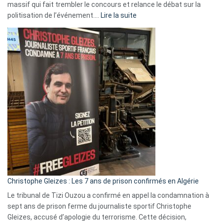
massif qui fait trembler le concours et relance le débat sur la
:
politisation de l’événement.…
Lire la suite
Boycott
Eurovision
2026
:
Pays-
Bas,
Espagne,
Irlande
et
Slovénie
rejettent
la
présence
d’Israël
Christophe Gleizes : Les 7 ans de prison confirmés en Algérie
Le tribunal de Tizi Ouzou a confirmé en appel la condamnation à
sept ans de prison ferme du journaliste sportif Christophe
Gleizes, accusé d’apologie du terrorisme. Cette décision,