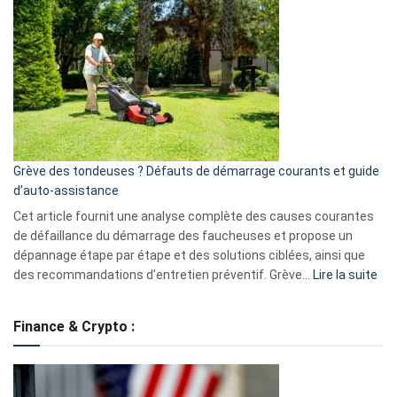
GitHub
une
caméra
de
surveillance
?
5
avantages
essentiels
Grève des tondeuses ? Défauts de démarrage courants et guide
de
d’auto-assistance
la
S330
Cet article fournit une analyse complète des causes courantes
eufy
de défaillance du démarrage des faucheuses et propose un
dépannage étape par étape et des solutions ciblées, ainsi que
:
des recommandations d’entretien préventif. Grève…
Lire la suite
Grè
de
Finance & Crypto :
to
?
Déf
de