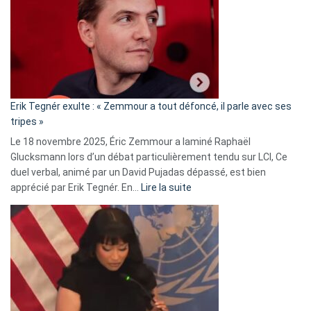
d’alliance
secrète
avec
le
RN
:
«
Erik Tegnér exulte : « Zemmour a tout défoncé, il parle avec ses
C’est
tripes »
une
Le 18 novembre 2025, Éric Zemmour a laminé Raphaël
fake
Glucksmann lors d’un débat particulièrement tendu sur LCI, Ce
news
duel verbal, animé par un David Pujadas dépassé, est bien
»
:
apprécié par Erik Tegnér. En…
Lire la suite
Erik
Tegnér
exulte
:
« Zemmour
a
tout
défoncé,