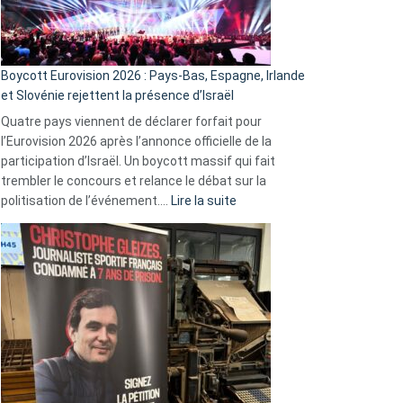
Boycott Eurovision 2026 : Pays-Bas, Espagne, Irlande
et Slovénie rejettent la présence d’Israël
Quatre pays viennent de déclarer forfait pour
l’Eurovision 2026 après l’annonce officielle de la
participation d’Israël. Un boycott massif qui fait
trembler le concours et relance le débat sur la
:
politisation de l’événement.…
Lire la suite
Boycott
Eurovision
2026
:
Pays-
Bas,
Espagne,
Irlande
et
Slovénie