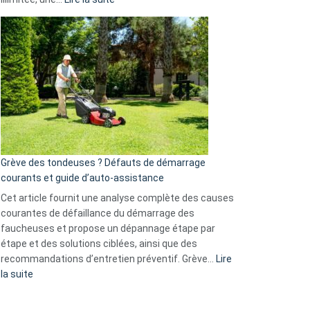
et
Comment
GitHub
choisir
une
caméra
de
surveillance
?
5
avantages
essentiels
Grève des tondeuses ? Défauts de démarrage
de
courants et guide d’auto-assistance
la
S330
Cet article fournit une analyse complète des causes
eufy
courantes de défaillance du démarrage des
faucheuses et propose un dépannage étape par
étape et des solutions ciblées, ainsi que des
recommandations d’entretien préventif. Grève…
Lire
:
la suite
Grève
des