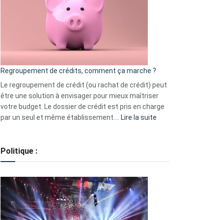
les
actions
à
surveiller
en
bourse
Regroupement de crédits, comment ça marche ?
pour
début
Le regroupement de crédit (ou rachat de crédit) peut
2023
être une solution à envisager pour mieux maîtriser
votre budget. Le dossier de crédit est pris en charge
:
par un seul et même établissement.…
Lire la suite
Regroupement
de
crédits,
Politique :
comment
ça
marche
?