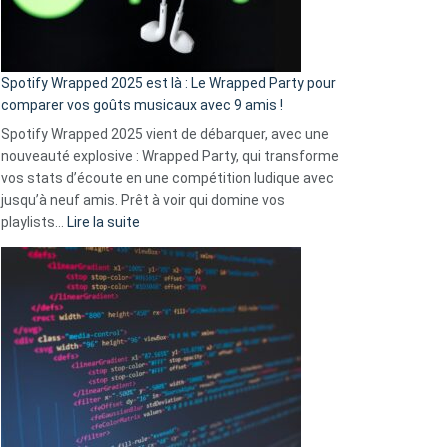
pas
de
cash
»
Spotify Wrapped 2025 est là : Le Wrapped Party pour
:
comparer vos goûts musicaux avec 9 amis !
comment
Spotify Wrapped 2025 vient de débarquer, avec une
Solly
nouveauté explosive : Wrapped Party, qui transforme
change
vos stats d’écoute en une compétition ludique avec
la
jusqu’à neuf amis. Prêt à voir qui domine vos
vie
:
playlists…
Lire la suite
des
Spotify
sans-
Wrapped
abri
2025
en
est
3
là
secondes
:
Le
Wrapped
Party
pour