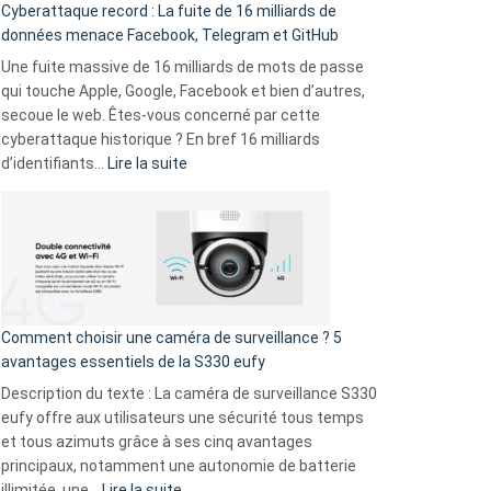
Cyberattaque record : La fuite de 16 milliards de
comparer
données menace Facebook, Telegram et GitHub
vos
goûts
Une fuite massive de 16 milliards de mots de passe
musicaux
qui touche Apple, Google, Facebook et bien d’autres,
avec
secoue le web. Êtes-vous concerné par cette
9
cyberattaque historique ? En bref 16 milliards
amis
:
d’identifiants…
Lire la suite
!
Cyberattaque
record
:
La
fuite
de
16
Comment choisir une caméra de surveillance ? 5
milliards
avantages essentiels de la S330 eufy
de
Description du texte : La caméra de surveillance S330
données
eufy offre aux utilisateurs une sécurité tous temps
menace
et tous azimuts grâce à ses cinq avantages
Facebook,
principaux, notamment une autonomie de batterie
Telegram
:
illimitée, une…
Lire la suite