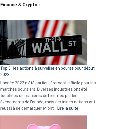
tondeuses
Finance & Crypto :
?
Défauts
de
démarrage
courants
et
guide
d’auto-
assistance
Top 3 : les actions à surveiller en bourse pour début
2023
L’année 2022 a été particulièrement difficile pour les
marchés boursiers. Diverses industries ont été
touchées de manières différentes par les
événements de l’année, mais certaines actions ont
:
réussi à se démarquer et ont…
Lire la suite
Top
3
: