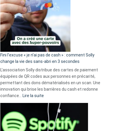
Fini l’excuse « je n’ai pas de cash » : comment Solly
change la vie des sans-abri en 3 secondes
L’association Solly distribue des cartes de paiement
équipées de QR codes aux personnes en précarité,
permettant des dons dématérialisés en un scan. Une
innovation qui brise les barrières du cash et redonne
:
confiance…
Lire la suite
Fini
l’excuse
«
je
n’ai