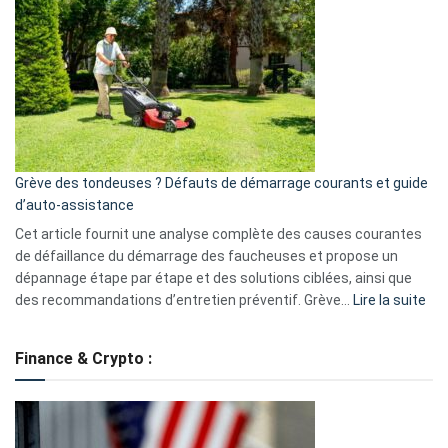
une
caméra
de
surveillance
?
5
avantages
essentiels
Grève des tondeuses ? Défauts de démarrage courants et guide
de
d’auto-assistance
la
S330
Cet article fournit une analyse complète des causes courantes
eufy
de défaillance du démarrage des faucheuses et propose un
dépannage étape par étape et des solutions ciblées, ainsi que
:
des recommandations d’entretien préventif. Grève…
Lire la suite
Grè
de
Finance & Crypto :
to
?
Déf
de