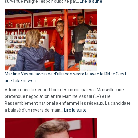
:
survenue malgré l’espoir suscité par…
Lire la suite
Christophe
Gleizes
:
Les
7
ans
de
prison
confirmés
en
Martine Vassal accusée d’alliance secrète avec le RN : « C’est
Algérie
une fake news »
À trois mois du second tour des municipales à Marseille, une
prétendue négociation entre Martine Vassal (LR) et le
Rassemblement national a enflammé les réseaux. La candidate
:
a balayé d’un revers de main…
Lire la suite
Martine
Vassal
accusée
d’alliance