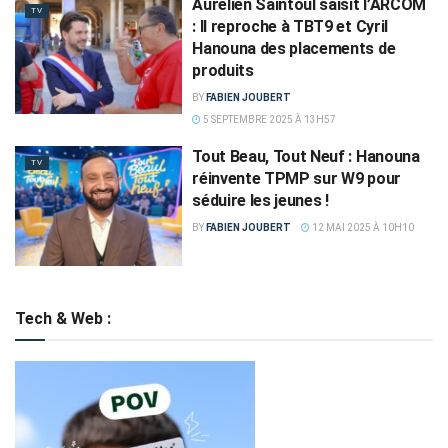
Aurélien Saintoul saisit l’ARCOM
TV
: Il reproche à TBT9 et Cyril
Hanouna des placements de
produits
BY
FABIEN JOUBERT
5 SEPTEMBRE 2025 À 13H57
Tout Beau, Tout Neuf : Hanouna
TV
réinvente TPMP sur W9 pour
séduire les jeunes !
BY
FABIEN JOUBERT
12 MAI 2025 À 10H10
Tech & Web :