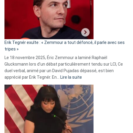
secrète
avec
le
RN
:
«
Erik Tegnér exulte : « Zemmour a tout défoncé, il parle avec ses
C’est
tripes »
une
Le 18 novembre 2025, Éric Zemmour a laminé Raphaël
fake
Glucksmann lors d’un débat particulièrement tendu sur LCI, Ce
news
duel verbal, animé par un David Pujadas dépassé, est bien
»
:
apprécié par Erik Tegnér. En…
Lire la suite
Erik
Tegnér
exulte
:
« Zemmour
a
tout
défoncé,