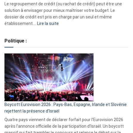
début
Le regroupement de crédit (ou rachat de crédit) peut être une
2023
solution à envisager pour mieux maîtriser votre budget. Le
dossier de crédit est pris en charge par un seul et même
:
établissement.…
Lire la suite
Regroupement
de
Politique :
crédits,
comment
ça
marche
?
Boycott Eurovision 2026 : Pays-Bas, Espagne, Irlande et Slovénie
rejettent la présence d’Israël
Quatre pays viennent de déclarer forfait pour l’Eurovision 2026
après l’annonce officielle de la participation d’Israël. Un boycott
massif qui fait trembler le concours et relance le débat sur la