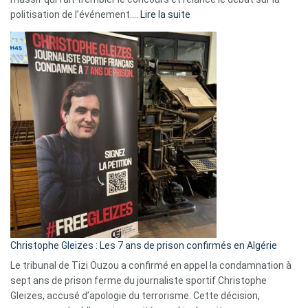
:
politisation de l’événement.…
Lire la suite
Boycott
Eurovision
2026
:
Pays-
Bas,
Espagne,
Irlande
et
Slovénie
rejettent
la
présence
d’Israël
Christophe Gleizes : Les 7 ans de prison confirmés en Algérie
Le tribunal de Tizi Ouzou a confirmé en appel la condamnation à
sept ans de prison ferme du journaliste sportif Christophe
Gleizes, accusé d’apologie du terrorisme. Cette décision,