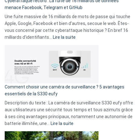
Cyberattaque record : La fuite de 16 milliards de données
comparer
menace Facebook, Telegram et GitHub
vos
goûts
Une fuite massive de 16 milliards de mots de passe qui touche
musicaux
Apple, Google, Facebook et bien d’autres, secoue le web. Êtes-
avec
vous concerné par cette cyberattaque historique ? En bref 16
9
:
milliards d’identifiants…
Lire la suite
amis
Cyberattaque
!
record
:
La
fuite
de
16
Comment choisir une caméra de surveillance ? 5 avantages
milliards
essentiels de la S330 eufy
de
Description du texte : La caméra de surveillance S330 eufy offre
données
aux utilisateurs une sécurité tous temps et tous azimuts grâce
menace
à ses cinq avantages principaux, notamment une autonomie de
Facebook,
:
batterie illimitée, une…
Lire la suite
Telegram
Comment
et
choisir
GitHub