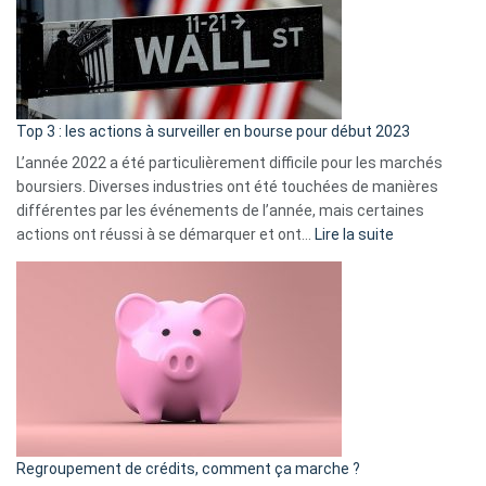
dé
cou
et
gui
d’a
ass
Top 3 : les actions à surveiller en bourse pour début 2023
L’année 2022 a été particulièrement difficile pour les marchés
boursiers. Diverses industries ont été touchées de manières
différentes par les événements de l’année, mais certaines
:
actions ont réussi à se démarquer et ont…
Lire la suite
Top
3
:
les
actions
à
surveiller
en
bourse
Regroupement de crédits, comment ça marche ?
pour