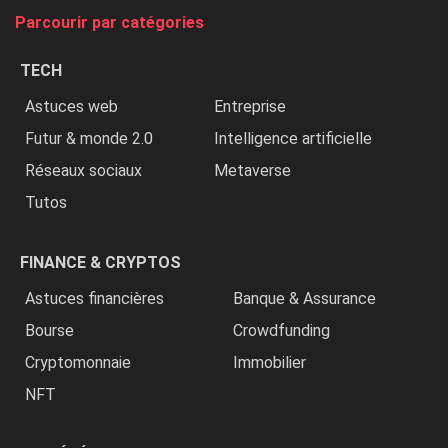
tue
Parcourir par catégories
les
chrétiens
TECH
»
Astuces web
Entreprise
Futur & monde 2.0
Intelligence artificielle
Réseaux sociaux
Metaverse
Tutos
FINANCE & CRYPTOS
Astuces financières
Banque & Assurance
Bourse
Crowdfunding
Cryptomonnaie
Immobilier
NFT