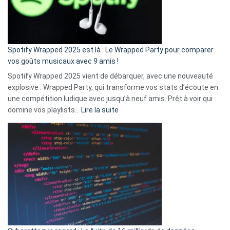
n’ai
pas
de
cash
»
Spotify Wrapped 2025 est là : Le Wrapped Party pour comparer
:
vos goûts musicaux avec 9 amis !
comment
Spotify Wrapped 2025 vient de débarquer, avec une nouveauté
Solly
explosive : Wrapped Party, qui transforme vos stats d’écoute en
change
une compétition ludique avec jusqu’à neuf amis. Prêt à voir qui
la
:
domine vos playlists…
Lire la suite
vie
Spotify
des
Wrapped
sans-
2025
abri
est
en
là
3
:
secondes
Le
Wrapped
Party
pour