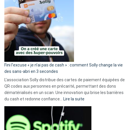
Fini l’excuse « je n’ai pas de cash » : comment Solly change la vie
des sans-abri en 3 secondes
L’association Solly distribue des cartes de paiement équipées de
QR codes aux personnes en précarité, permettant des dons
dématérialisés en un scan. Une innovation qui brise les barrières
:
du cash et redonne confiance…
Lire la suite
Fini
l’excuse
«
je