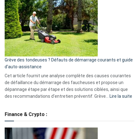
GitHub
une
caméra
de
surveillance
?
5
avantages
essentiels
Grève des tondeuses ? Défauts de démarrage courants et guide
de
d’auto-assistance
la
S330
Cet article fournit une analyse complète des causes courantes
eufy
de défaillance du démarrage des faucheuses et propose un
dépannage étape par étape et des solutions ciblées, ainsi que
:
des recommandations d’entretien préventif. Grève…
Lire la suite
Grè
de
Finance & Crypto :
to
?
Déf
de