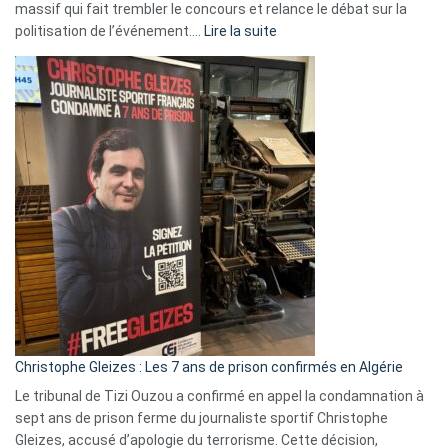
massif qui fait trembler le concours et relance le débat sur la
:
politisation de l’événement.…
Lire la suite
Boycott
Eurovision
2026
:
Pays-
Bas,
Espagne,
Irlande
et
Slovénie
rejettent
la
présence
d’Israël
Christophe Gleizes : Les 7 ans de prison confirmés en Algérie
Le tribunal de Tizi Ouzou a confirmé en appel la condamnation à
sept ans de prison ferme du journaliste sportif Christophe
Gleizes, accusé d’apologie du terrorisme. Cette décision,