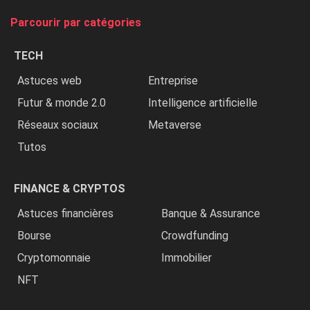
tue
Parcourir par catégories
les
chrétiens
TECH
»
Astuces web
Entreprise
Futur & monde 2.0
Intelligence artificielle
Réseaux sociaux
Metaverse
Tutos
FINANCE & CRYPTOS
Astuces financières
Banque & Assurance
Bourse
Crowdfunding
Cryptomonnaie
Immobilier
NFT