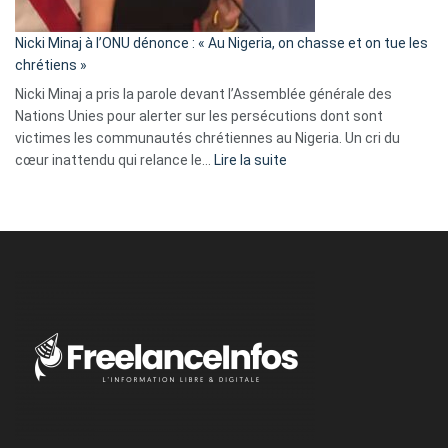
il
parle
Nicki Minaj à l’ONU dénonce : « Au Nigeria, on chasse et on tue les
avec
chrétiens »
ses
Nicki Minaj a pris la parole devant l’Assemblée générale des
tripes »
Nations Unies pour alerter sur les persécutions dont sont
victimes les communautés chrétiennes au Nigeria. Un cri du
:
cœur inattendu qui relance le…
Lire la suite
Nicki
Minaj
à
l’ONU
dénonce
:
«
Au
Nigeria,
on
chasse
et
on