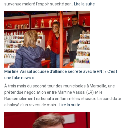
:
survenue malgré l’espoir suscité par…
Lire la suite
Christophe
Gleizes
:
Les
7
ans
de
prison
confirmés
en
Martine Vassal accusée d’alliance secrète avec le RN : « C’est
Algérie
une fake news »
À trois mois du second tour des municipales à Marseille, une
prétendue négociation entre Martine Vassal (LR) et le
Rassemblement national a enflammé les réseaux. La candidate
:
a balayé d’un revers de main…
Lire la suite
Martine
Vassal
accusée