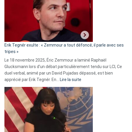
d’alliance
secrète
avec
le
RN
:
«
Erik Tegnér exulte : « Zemmour a tout défoncé, il parle avec ses
C’est
tripes »
une
Le 18 novembre 2025, Éric Zemmour a laminé Raphaël
fake
Glucksmann lors d’un débat particulièrement tendu sur LCI, Ce
news
duel verbal, animé par un David Pujadas dépassé, est bien
»
:
apprécié par Erik Tegnér. En…
Lire la suite
Erik
Tegnér
exulte
:
« Zemmour
a
tout
défoncé,