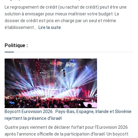
début
Le regroupement de crédit (ou rachat de crédit) peut être une
2023
solution à envisager pour mieux maîtriser votre budget. Le
dossier de crédit est pris en charge par un seul et même
:
établissement.…
Lire la suite
Regroupement
de
Politique :
crédits,
comment
ça
marche
?
Boycott Eurovision 2026 : Pays-Bas, Espagne, Irlande et Slovénie
rejettent la présence d’Israël
Quatre pays viennent de déclarer forfait pour l’Eurovision 2026
après l’annonce officielle de la participation d’Israël. Un boycott