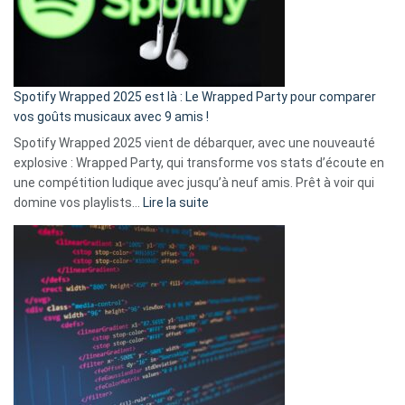
n’ai
pas
de
cash
»
Spotify Wrapped 2025 est là : Le Wrapped Party pour comparer
:
vos goûts musicaux avec 9 amis !
comment
Spotify Wrapped 2025 vient de débarquer, avec une nouveauté
Solly
explosive : Wrapped Party, qui transforme vos stats d’écoute en
change
une compétition ludique avec jusqu’à neuf amis. Prêt à voir qui
la
:
domine vos playlists…
Lire la suite
vie
Spotify
des
Wrapped
sans-
2025
abri
est
en
là
3
:
secondes
Le
Wrapped
Party
pour