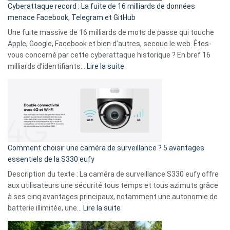
Cyberattaque record : La fuite de 16 milliards de données
comparer
menace Facebook, Telegram et GitHub
vos
goûts
Une fuite massive de 16 milliards de mots de passe qui touche
musicaux
Apple, Google, Facebook et bien d’autres, secoue le web. Êtes-
avec
vous concerné par cette cyberattaque historique ? En bref 16
9
:
milliards d’identifiants…
Lire la suite
amis
Cyberattaque
!
record
:
La
fuite
de
16
Comment choisir une caméra de surveillance ? 5 avantages
milliards
essentiels de la S330 eufy
de
Description du texte : La caméra de surveillance S330 eufy offre
données
aux utilisateurs une sécurité tous temps et tous azimuts grâce
menace
à ses cinq avantages principaux, notamment une autonomie de
Facebook,
:
batterie illimitée, une…
Lire la suite
Telegram
Comment
et
choisir