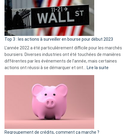
dé
cou
et
gui
d’a
ass
Top 3 : les actions à surveiller en bourse pour début 2023
L’année 2022 a été particulièrement difficile pour les marchés
boursiers. Diverses industries ont été touchées de manières
différentes par les événements de l’année, mais certaines
:
actions ont réussi à se démarquer et ont…
Lire la suite
Top
3
:
les
actions
à
surveiller
en
bourse
Regroupement de crédits, comment ça marche ?
pour