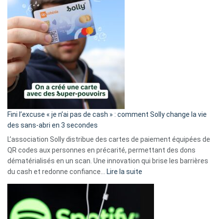
Fini l’excuse « je n’ai pas de cash » : comment Solly change la vie
des sans-abri en 3 secondes
L’association Solly distribue des cartes de paiement équipées de
QR codes aux personnes en précarité, permettant des dons
dématérialisés en un scan. Une innovation qui brise les barrières
:
du cash et redonne confiance…
Lire la suite
Fini
l’excuse
«
je