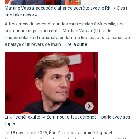
en
Martine Vassal accusée d’alliance secrète avec le RN : « C’est
Algérie
une fake news »
À trois mois du second tour des municipales à Marseille, une
prétendue négociation entre Martine Vassal (LR) et le
Rassemblement national a enflammé les réseaux. La candidate
:
a balayé d’un revers de main…
Lire la suite
Martine
Vassal
accusée
d’alliance
secrète
avec
le
RN
:
«
Erik Tegnér exulte : « Zemmour a tout défoncé, il parle avec ses
C’est
tripes »
une
Le 18 novembre 2025, Éric Zemmour a laminé Raphaël
fake