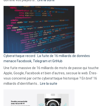
vie
Spotify
des
Wrapped
sans-
2025
abri
est
en
là
3
:
secondes
Le
Wrapped
Party
pour
Cyberattaque record : La fuite de 16 milliards de données
comparer
menace Facebook, Telegram et GitHub
vos
goûts
Une fuite massive de 16 milliards de mots de passe qui touche
musicaux
Apple, Google, Facebook et bien d’autres, secoue le web. Êtes-
avec
vous concerné par cette cyberattaque historique ? En bref 16
9
:
milliards d’identifiants…
Lire la suite
amis
Cyberattaque
!
record
:
La