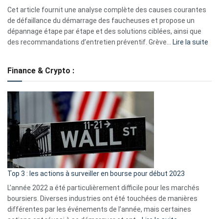
S330
Cet article fournit une analyse complète des causes courantes
eufy
de défaillance du démarrage des faucheuses et propose un
dépannage étape par étape et des solutions ciblées, ainsi que
:
des recommandations d’entretien préventif. Grève…
Lire la suite
Grè
de
Finance & Crypto :
to
?
Déf
de
dé
cou
et
gui
d’a
ass
Top 3 : les actions à surveiller en bourse pour début 2023
L’année 2022 a été particulièrement difficile pour les marchés
boursiers. Diverses industries ont été touchées de manières
différentes par les événements de l’année, mais certaines