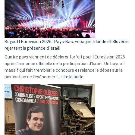
?
Boycott Eurovision 2026 : Pays-Bas, Espagne, Irlande et Slovénie
rejettent la présence d’Israël
Quatre pays viennent de déclarer forfait pour l’Eurovision 2026
après l’annonce officielle de la participation d’Israël. Un boycott
massif qui fait trembler le concours et relance le débat sur la
:
politisation de l’événement.…
Lire la suite
Boycott
Eurovision
2026
:
Pays-
Bas,
Espagne,
Irlande