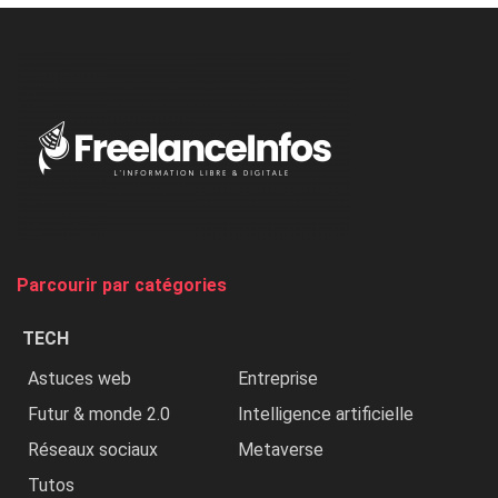
à
l’ONU
dénonce
:
«
Au
Nigeria,
on
chasse
et
on
tue
Parcourir par catégories
les
chrétiens
TECH
»
Astuces web
Entreprise
Futur & monde 2.0
Intelligence artificielle
Réseaux sociaux
Metaverse
Tutos