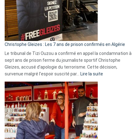
et
Slovénie
rejettent
la
présence
d’Israël
Christophe Gleizes : Les 7 ans de prison confirmés en Algérie
Le tribunal de Tizi Ouzou a confirmé en appel la condamnation à
sept ans de prison ferme du journaliste sportif Christophe
Gleizes, accusé d’apologie du terrorisme. Cette décision,
:
survenue malgré l’espoir suscité par…
Lire la suite
Christophe
Gleizes
:
Les
7
ans
de
prison
confirmés