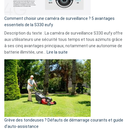
fuite
de
16
Comment choisir une caméra de surveillance ? 5 avantages
milliards
essentiels de la S330 eufy
de
Description du texte : La caméra de surveillance S330 eufy offre
données
aux utilisateurs une sécurité tous temps et tous azimuts grâce
menace
à ses cinq avantages principaux, notamment une autonomie de
Facebook,
:
batterie illimitée, une…
Lire la suite
Telegram
Comment
et
choisir
GitHub
une
caméra
de
surveillance
?
5
avantages
essentiels
Grève des tondeuses ? Défauts de démarrage courants et guide
de
d’auto-assistance
la