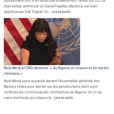
Glucksmann lors d’un débat particulièrement tendu sur LCI, Ce
news
duel verbal, animé par un David Pujadas dépassé, est bien
»
:
apprécié par Erik Tegnér. En…
Lire la suite
Erik
Tegnér
exulte
:
« Zemmour
a
tout
défoncé,
il
parle
Nicki Minaj à l’ONU dénonce : « Au Nigeria, on chasse et on tue les
avec
chrétiens »
ses
Nicki Minaj a pris la parole devant l’Assemblée générale des
tripes »
Nations Unies pour alerter sur les persécutions dont sont
victimes les communautés chrétiennes au Nigeria. Un cri du
:
cœur inattendu qui relance le…
Lire la suite
Nicki
Minaj