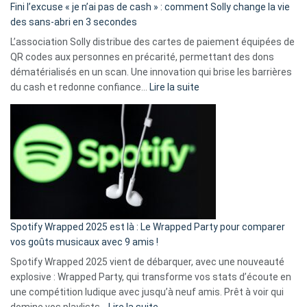
Fini l’excuse « je n’ai pas de cash » : comment Solly change la vie
des sans-abri en 3 secondes
L’association Solly distribue des cartes de paiement équipées de
QR codes aux personnes en précarité, permettant des dons
dématérialisés en un scan. Une innovation qui brise les barrières
:
du cash et redonne confiance…
Lire la suite
Fini
l’excuse
«
je
n’ai
pas
de
cash
»
Spotify Wrapped 2025 est là : Le Wrapped Party pour comparer
:
vos goûts musicaux avec 9 amis !
comment
Spotify Wrapped 2025 vient de débarquer, avec une nouveauté
Solly
explosive : Wrapped Party, qui transforme vos stats d’écoute en
change
une compétition ludique avec jusqu’à neuf amis. Prêt à voir qui
la
:
domine vos playlists…
Lire la suite