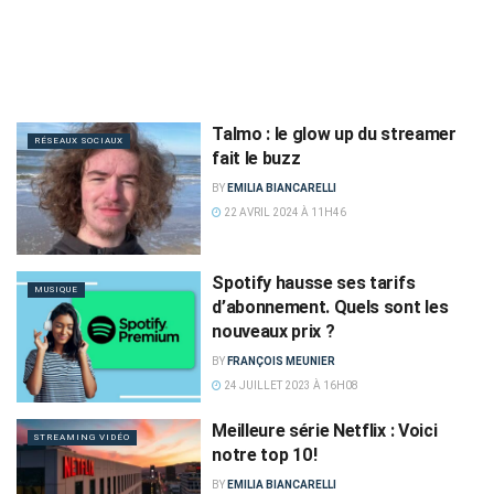
Talmo : le glow up du streamer
RÉSEAUX SOCIAUX
fait le buzz
BY
EMILIA BIANCARELLI
22 AVRIL 2024 À 11H46
Spotify hausse ses tarifs
MUSIQUE
d’abonnement. Quels sont les
nouveaux prix ?
BY
FRANÇOIS MEUNIER
24 JUILLET 2023 À 16H08
Meilleure série Netflix : Voici
STREAMING VIDÉO
notre top 10 !
BY
EMILIA BIANCARELLI