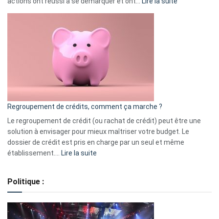
:
actions ont réussi à se démarquer et ont…
Lire la suite
Top
3
:
les
actions
à
surveiller
en
bourse
Regroupement de crédits, comment ça marche ?
pour
début
Le regroupement de crédit (ou rachat de crédit) peut être une
2023
solution à envisager pour mieux maîtriser votre budget. Le
dossier de crédit est pris en charge par un seul et même
:
établissement.…
Lire la suite
Regroupement
de
Politique :
crédits,
comment
ça
marche