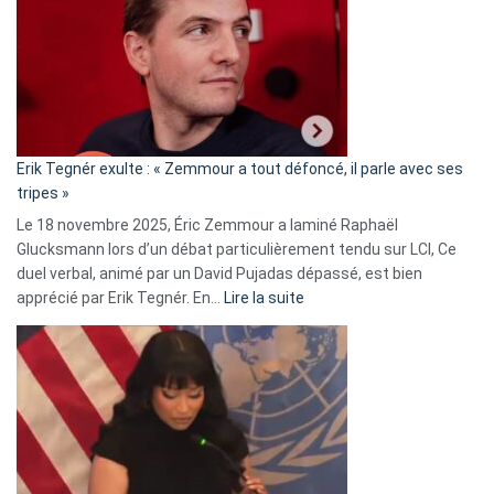
d’alliance
secrète
avec
le
RN
:
«
Erik Tegnér exulte : « Zemmour a tout défoncé, il parle avec ses
C’est
tripes »
une
Le 18 novembre 2025, Éric Zemmour a laminé Raphaël
fake
Glucksmann lors d’un débat particulièrement tendu sur LCI, Ce
news
duel verbal, animé par un David Pujadas dépassé, est bien
»
:
apprécié par Erik Tegnér. En…
Lire la suite
Erik
Tegnér
exulte
:
« Zemmour
a
tout
défoncé,