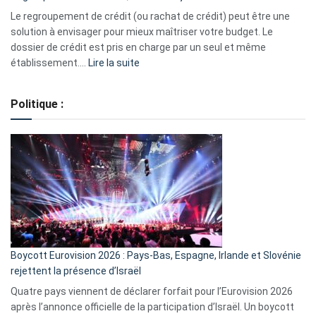
début
Le regroupement de crédit (ou rachat de crédit) peut être une
2023
solution à envisager pour mieux maîtriser votre budget. Le
dossier de crédit est pris en charge par un seul et même
:
établissement.…
Lire la suite
Regroupement
de
Politique :
crédits,
comment
ça
marche
?
Boycott Eurovision 2026 : Pays-Bas, Espagne, Irlande et Slovénie
rejettent la présence d’Israël
Quatre pays viennent de déclarer forfait pour l’Eurovision 2026
après l’annonce officielle de la participation d’Israël. Un boycott