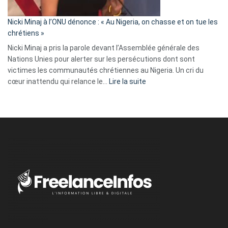
il
parle
Nicki Minaj à l’ONU dénonce : « Au Nigeria, on chasse et on tue les
avec
chrétiens »
ses
Nicki Minaj a pris la parole devant l’Assemblée générale des
tripes »
Nations Unies pour alerter sur les persécutions dont sont
victimes les communautés chrétiennes au Nigeria. Un cri du
:
cœur inattendu qui relance le…
Lire la suite
Nicki
Minaj
à
l’ONU
dénonce
:
«
Au
Nigeria,
on
chasse
et
on