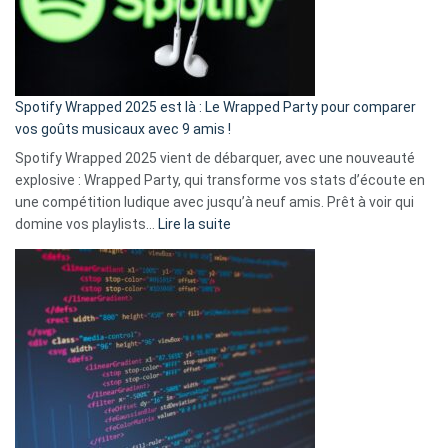
n’ai
pas
de
cash
»
Spotify Wrapped 2025 est là : Le Wrapped Party pour comparer
:
vos goûts musicaux avec 9 amis !
comment
Spotify Wrapped 2025 vient de débarquer, avec une nouveauté
Solly
explosive : Wrapped Party, qui transforme vos stats d’écoute en
change
une compétition ludique avec jusqu’à neuf amis. Prêt à voir qui
la
:
domine vos playlists…
Lire la suite
vie
Spotify
des
Wrapped
sans-
2025
abri
est
en
là
3
:
secondes
Le
Wrapped
Party
pour