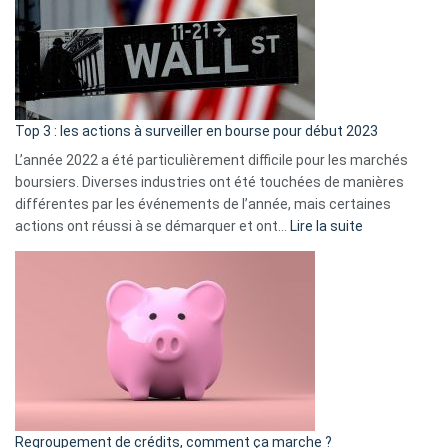
dé
cou
et
gui
d’a
ass
Top 3 : les actions à surveiller en bourse pour début 2023
L’année 2022 a été particulièrement difficile pour les marchés
boursiers. Diverses industries ont été touchées de manières
différentes par les événements de l’année, mais certaines
:
actions ont réussi à se démarquer et ont…
Lire la suite
Top
3
:
les
actions
à
surveiller
en
bourse
Regroupement de crédits, comment ça marche ?
pour