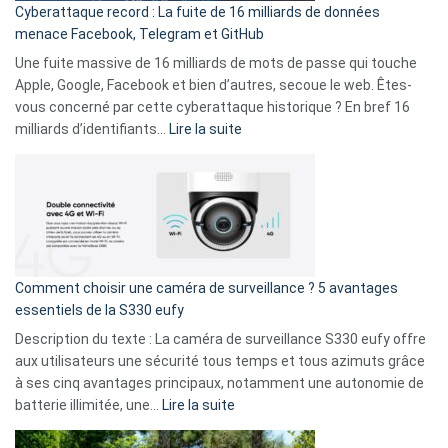
Cyberattaque record : La fuite de 16 milliards de données
comparer
menace Facebook, Telegram et GitHub
vos
goûts
Une fuite massive de 16 milliards de mots de passe qui touche
musicaux
Apple, Google, Facebook et bien d’autres, secoue le web. Êtes-
avec
vous concerné par cette cyberattaque historique ? En bref 16
9
:
milliards d’identifiants…
Lire la suite
amis
Cyberattaque
!
record
:
La
fuite
de
16
Comment choisir une caméra de surveillance ? 5 avantages
milliards
essentiels de la S330 eufy
de
Description du texte : La caméra de surveillance S330 eufy offre
données
aux utilisateurs une sécurité tous temps et tous azimuts grâce
menace
à ses cinq avantages principaux, notamment une autonomie de
Facebook,
:
batterie illimitée, une…
Lire la suite
Telegram
Comment
et
choisir