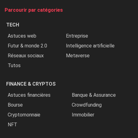
tue
Parcourir par catégories
les
chrétiens
TECH
»
Astuces web
Entreprise
Futur & monde 2.0
Intelligence artificielle
Réseaux sociaux
Metaverse
Tutos
FINANCE & CRYPTOS
Astuces financières
Banque & Assurance
Bourse
Crowdfunding
Cryptomonnaie
Immobilier
NFT