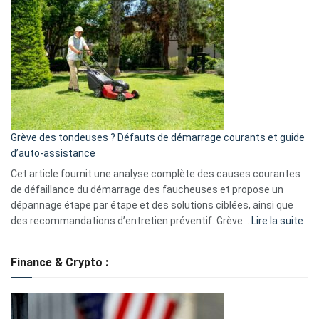
GitHub
une
caméra
de
surveillance
?
5
avantages
essentiels
Grève des tondeuses ? Défauts de démarrage courants et guide
de
d’auto-assistance
la
S330
Cet article fournit une analyse complète des causes courantes
eufy
de défaillance du démarrage des faucheuses et propose un
dépannage étape par étape et des solutions ciblées, ainsi que
:
des recommandations d’entretien préventif. Grève…
Lire la suite
Grè
de
Finance & Crypto :
to
?
Déf
de