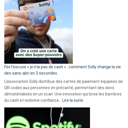
Fini l’excuse « je n’ai pas de cash » : comment Solly change la vie
des sans-abri en 3 secondes
L’association Solly distribue des cartes de paiement équipées de
QR codes aux personnes en précarité, permettant des dons
dématérialisés en un scan. Une innovation qui brise les barrières
:
du cash et redonne confiance…
Lire la suite
Fini
l’excuse
«
je