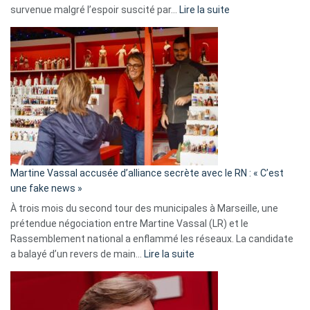
:
survenue malgré l’espoir suscité par…
Lire la suite
Christophe
Gleizes
:
Les
7
ans
de
prison
confirmés
en
Martine Vassal accusée d’alliance secrète avec le RN : « C’est
Algérie
une fake news »
À trois mois du second tour des municipales à Marseille, une
prétendue négociation entre Martine Vassal (LR) et le
Rassemblement national a enflammé les réseaux. La candidate
:
a balayé d’un revers de main…
Lire la suite
Martine
Vassal
accusée