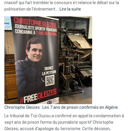
massif qui fait trembler le concours et relance le débat sur la
:
politisation de l’événement.…
Lire la suite
Boycott
Eurovision
2026
:
Pays-
Bas,
Espagne,
Irlande
et
Slovénie
rejettent
la
présence
d’Israël
Christophe Gleizes : Les 7 ans de prison confirmés en Algérie
Le tribunal de Tizi Ouzou a confirmé en appel la condamnation à
sept ans de prison ferme du journaliste sportif Christophe
Gleizes, accusé d’apologie du terrorisme. Cette décision,