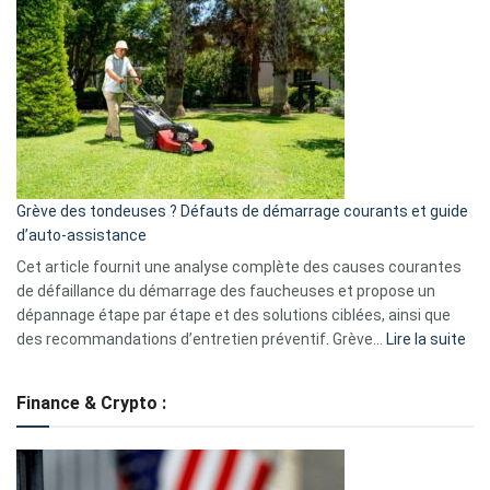
GitHub
une
caméra
de
surveillance
?
5
avantages
essentiels
Grève des tondeuses ? Défauts de démarrage courants et guide
de
d’auto-assistance
la
S330
Cet article fournit une analyse complète des causes courantes
eufy
de défaillance du démarrage des faucheuses et propose un
dépannage étape par étape et des solutions ciblées, ainsi que
:
des recommandations d’entretien préventif. Grève…
Lire la suite
Grè
de
Finance & Crypto :
to
?
Déf
de