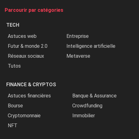
tue
Parcourir par catégories
les
chrétiens
TECH
»
Astuces web
Entreprise
Futur & monde 2.0
Intelligence artificielle
Réseaux sociaux
Metaverse
Tutos
FINANCE & CRYPTOS
Astuces financières
Banque & Assurance
Bourse
Crowdfunding
Cryptomonnaie
Immobilier
NFT