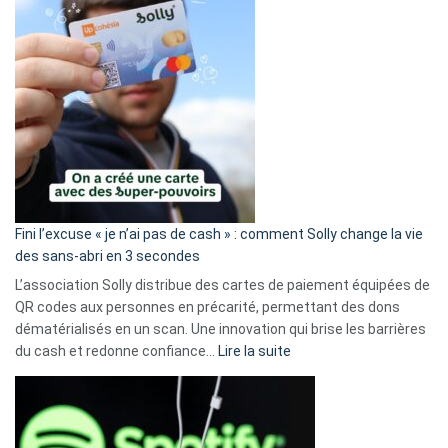
Fini l’excuse « je n’ai pas de cash » : comment Solly change la vie
des sans-abri en 3 secondes
L’association Solly distribue des cartes de paiement équipées de
QR codes aux personnes en précarité, permettant des dons
dématérialisés en un scan. Une innovation qui brise les barrières
:
du cash et redonne confiance…
Lire la suite
Fini
l’excuse
«
je