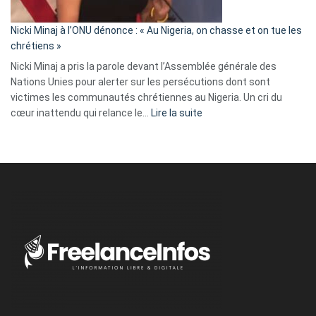
il
parle
Nicki Minaj à l’ONU dénonce : « Au Nigeria, on chasse et on tue les
avec
chrétiens »
ses
Nicki Minaj a pris la parole devant l’Assemblée générale des
tripes »
Nations Unies pour alerter sur les persécutions dont sont
victimes les communautés chrétiennes au Nigeria. Un cri du
:
cœur inattendu qui relance le…
Lire la suite
Nicki
Minaj
à
l’ONU
dénonce
:
«
Au
Nigeria,
on
chasse
et
on