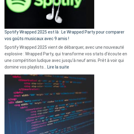
n’ai
pas
de
cash
»
Spotify Wrapped 2025 est là : Le Wrapped Party pour comparer
:
vos goûts musicaux avec 9 amis !
comment
Spotify Wrapped 2025 vient de débarquer, avec une nouveauté
Solly
explosive : Wrapped Party, qui transforme vos stats d’écoute en
change
une compétition ludique avec jusqu’à neuf amis. Prêt à voir qui
la
:
domine vos playlists…
Lire la suite
vie
Spotify
des
Wrapped
sans-
2025
abri
est
en
là
3
:
secondes
Le
Wrapped
Party
pour