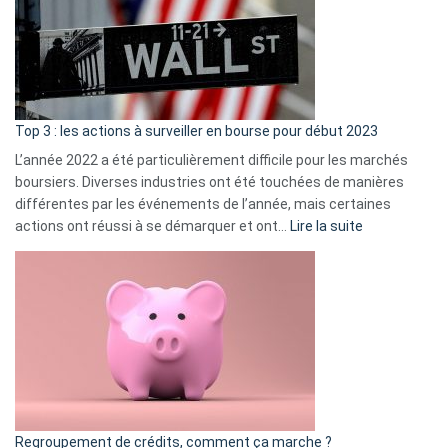
dé
cou
et
gui
d’a
ass
Top 3 : les actions à surveiller en bourse pour début 2023
L’année 2022 a été particulièrement difficile pour les marchés
boursiers. Diverses industries ont été touchées de manières
différentes par les événements de l’année, mais certaines
:
actions ont réussi à se démarquer et ont…
Lire la suite
Top
3
:
les
actions
à
surveiller
en
bourse
Regroupement de crédits, comment ça marche ?
pour