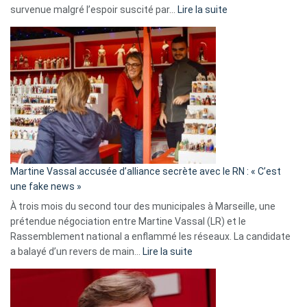
:
survenue malgré l’espoir suscité par…
Lire la suite
Christophe
Gleizes
:
Les
7
ans
de
prison
confirmés
en
Martine Vassal accusée d’alliance secrète avec le RN : « C’est
Algérie
une fake news »
À trois mois du second tour des municipales à Marseille, une
prétendue négociation entre Martine Vassal (LR) et le
Rassemblement national a enflammé les réseaux. La candidate
:
a balayé d’un revers de main…
Lire la suite
Martine
Vassal
accusée