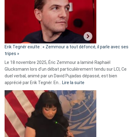
d’alliance
secrète
avec
le
RN
:
«
Erik Tegnér exulte : « Zemmour a tout défoncé, il parle avec ses
C’est
tripes »
une
Le 18 novembre 2025, Éric Zemmour a laminé Raphaël
fake
Glucksmann lors d’un débat particulièrement tendu sur LCI, Ce
news
duel verbal, animé par un David Pujadas dépassé, est bien
»
:
apprécié par Erik Tegnér. En…
Lire la suite
Erik
Tegnér
exulte
:
« Zemmour
a
tout
défoncé,