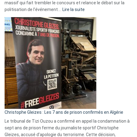
massif qui fait trembler le concours et relance le débat sur la
:
politisation de l’événement.…
Lire la suite
Boycott
Eurovision
2026
:
Pays-
Bas,
Espagne,
Irlande
et
Slovénie
rejettent
la
présence
d’Israël
Christophe Gleizes : Les 7 ans de prison confirmés en Algérie
Le tribunal de Tizi Ouzou a confirmé en appel la condamnation à
sept ans de prison ferme du journaliste sportif Christophe
Gleizes, accusé d’apologie du terrorisme. Cette décision,