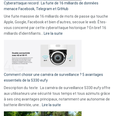
Cyberattaque record : La fuite de 16 milliards de données
comparer
menace Facebook, Telegram et GitHub
vos
goûts
Une fuite massive de 16 milliards de mots de passe qui touche
musicaux
Apple, Google, Facebook et bien d’autres, secoue le web. Êtes-
avec
vous concerné par cette cyberattaque historique ? En bref 16
9
:
milliards d’identifiants…
Lire la suite
amis
Cyberattaque
!
record
:
La
fuite
de
16
Comment choisir une caméra de surveillance ? 5 avantages
milliards
essentiels de la S330 eufy
de
Description du texte : La caméra de surveillance S330 eufy offre
données
aux utilisateurs une sécurité tous temps et tous azimuts grâce
menace
à ses cinq avantages principaux, notamment une autonomie de
Facebook,
:
batterie illimitée, une…
Lire la suite
Telegram
Comment
et
choisir