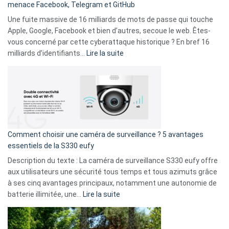
menace Facebook, Telegram et GitHub
vos
goûts
Une fuite massive de 16 milliards de mots de passe qui touche
musicaux
Apple, Google, Facebook et bien d’autres, secoue le web. Êtes-
avec
vous concerné par cette cyberattaque historique ? En bref 16
9
:
milliards d’identifiants…
Lire la suite
amis
Cyberattaque
!
record
:
La
fuite
de
16
Comment choisir une caméra de surveillance ? 5 avantages
milliards
essentiels de la S330 eufy
de
Description du texte : La caméra de surveillance S330 eufy offre
données
aux utilisateurs une sécurité tous temps et tous azimuts grâce
menace
à ses cinq avantages principaux, notamment une autonomie de
Facebook,
:
batterie illimitée, une…
Lire la suite
Telegram
Comment
et
choisir
GitHub
une