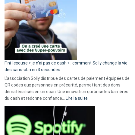
Fini l’excuse « je n’ai pas de cash » : comment Solly change la vie
des sans-abri en 3 secondes
L’association Solly distribue des cartes de paiement équipées de
QR codes aux personnes en précarité, permettant des dons
dématérialisés en un scan. Une innovation qui brise les barrières
:
du cash et redonne confiance…
Lire la suite
Fini
l’excuse
«
je
n’ai