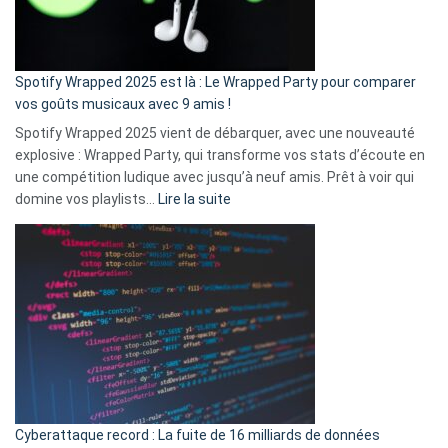
pas
de
cash
»
Spotify Wrapped 2025 est là : Le Wrapped Party pour comparer
:
vos goûts musicaux avec 9 amis !
comment
Spotify Wrapped 2025 vient de débarquer, avec une nouveauté
Solly
explosive : Wrapped Party, qui transforme vos stats d’écoute en
change
une compétition ludique avec jusqu’à neuf amis. Prêt à voir qui
la
:
domine vos playlists…
Lire la suite
vie
Spotify
des
Wrapped
sans-
2025
abri
est
en
là
3
:
secondes
Le
Wrapped
Party
pour
Cyberattaque record : La fuite de 16 milliards de données
comparer