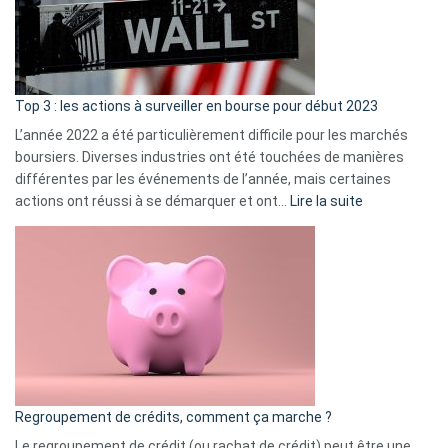
cou
et
gui
d’a
ass
Top 3 : les actions à surveiller en bourse pour début 2023
L’année 2022 a été particulièrement difficile pour les marchés
boursiers. Diverses industries ont été touchées de manières
différentes par les événements de l’année, mais certaines
:
actions ont réussi à se démarquer et ont…
Lire la suite
Top
3
:
les
actions
à
surveiller
en
bourse
Regroupement de crédits, comment ça marche ?
pour
début
Le regroupement de crédit (ou rachat de crédit) peut être une