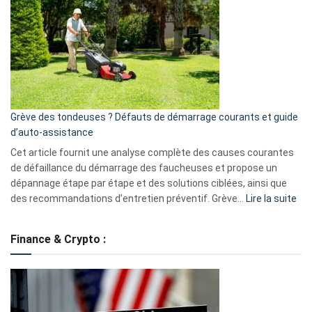
caméra
de
surveillance
?
5
avantages
essentiels
Grève des tondeuses ? Défauts de démarrage courants et guide
de
d’auto-assistance
la
S330
Cet article fournit une analyse complète des causes courantes
eufy
de défaillance du démarrage des faucheuses et propose un
dépannage étape par étape et des solutions ciblées, ainsi que
:
des recommandations d’entretien préventif. Grève…
Lire la suite
Grè
de
Finance & Crypto :
to
?
Déf
de
dé