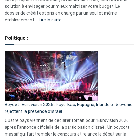
2023
solution à envisager pour mieux maîtriser votre budget. Le
dossier de crédit est pris en charge par un seul et même
:
établissement.…
Lire la suite
Regroupement
de
Politique :
crédits,
comment
ça
marche
?
Boycott Eurovision 2026 : Pays-Bas, Espagne, Irlande et Slovénie
rejettent la présence d’Israël
Quatre pays viennent de déclarer forfait pour l’Eurovision 2026
après l’annonce officielle de la participation d’Israël. Un boycott
massif qui fait trembler le concours et relance le débat sur la