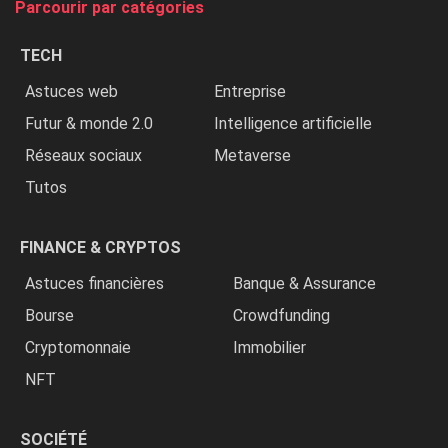
Parcourir par catégories
les
chrétiens
TECH
»
Astuces web
Entreprise
Futur & monde 2.0
Intelligence artificielle
Réseaux sociaux
Metaverse
Tutos
FINANCE & CRYPTOS
Astuces financières
Banque & Assurance
Bourse
Crowdfunding
Cryptomonnaie
Immobilier
NFT
SOCIÉTÉ