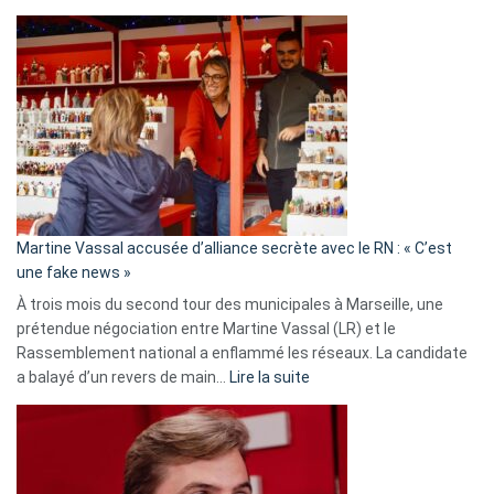
Christophe
Gleizes
:
Les
7
ans
de
prison
confirmés
en
Martine Vassal accusée d’alliance secrète avec le RN : « C’est
Algérie
une fake news »
À trois mois du second tour des municipales à Marseille, une
prétendue négociation entre Martine Vassal (LR) et le
Rassemblement national a enflammé les réseaux. La candidate
:
a balayé d’un revers de main…
Lire la suite
Martine
Vassal
accusée
d’alliance