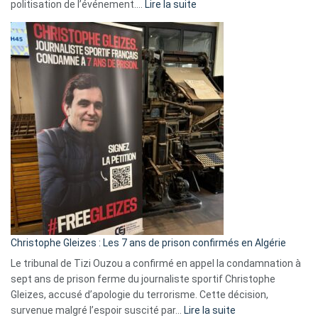
:
politisation de l’événement.…
Lire la suite
Boycott
Eurovision
2026
:
Pays-
Bas,
Espagne,
Irlande
et
Slovénie
rejettent
la
présence
d’Israël
Christophe Gleizes : Les 7 ans de prison confirmés en Algérie
Le tribunal de Tizi Ouzou a confirmé en appel la condamnation à
sept ans de prison ferme du journaliste sportif Christophe
Gleizes, accusé d’apologie du terrorisme. Cette décision,
:
survenue malgré l’espoir suscité par…
Lire la suite