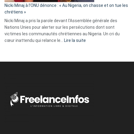
parle
Nicki Minaj à l’ONU dénonce : « Au Nigeria, on chasse et on tue les
avec
chrétiens »
ses
Nicki Minaj a pris la parole devant l’Assemblée générale des
tripes »
Nations Unies pour alerter sur les persécutions dont sont
victimes les communautés chrétiennes au Nigeria. Un cri du
:
cœur inattendu qui relance le…
Lire la suite
Nicki
Minaj
à
l’ONU
dénonce
:
«
Au
Nigeria,
on
chasse
et
on
tue