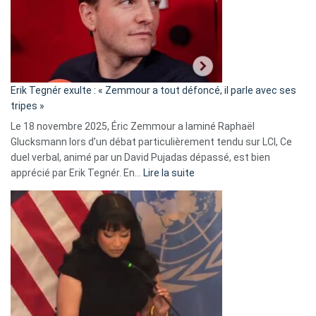
secrète
avec
le
RN
:
«
Erik Tegnér exulte : « Zemmour a tout défoncé, il parle avec ses
C’est
tripes »
une
Le 18 novembre 2025, Éric Zemmour a laminé Raphaël
fake
Glucksmann lors d’un débat particulièrement tendu sur LCI, Ce
news
duel verbal, animé par un David Pujadas dépassé, est bien
»
:
apprécié par Erik Tegnér. En…
Lire la suite
Erik
Tegnér
exulte
:
« Zemmour
a
tout
défoncé,
il