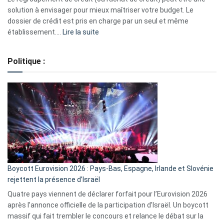
2023
solution à envisager pour mieux maîtriser votre budget. Le
dossier de crédit est pris en charge par un seul et même
:
établissement.…
Lire la suite
Regroupement
de
Politique :
crédits,
comment
ça
marche
?
Boycott Eurovision 2026 : Pays-Bas, Espagne, Irlande et Slovénie
rejettent la présence d’Israël
Quatre pays viennent de déclarer forfait pour l’Eurovision 2026
après l’annonce officielle de la participation d’Israël. Un boycott
massif qui fait trembler le concours et relance le débat sur la