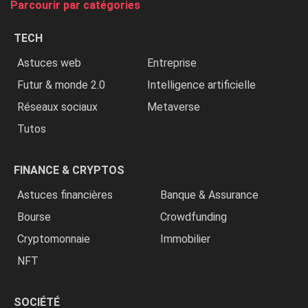
Parcourir par catégories
les
chrétiens
TECH
»
Astuces web
Entreprise
Futur & monde 2.0
Intelligence artificielle
Réseaux sociaux
Metaverse
Tutos
FINANCE & CRYPTOS
Astuces financières
Banque & Assurance
Bourse
Crowdfunding
Cryptomonnaie
Immobilier
NFT
SOCIÉTÉ