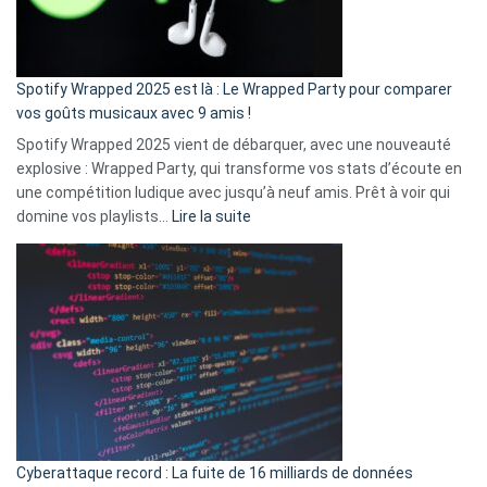
pas
de
cash
»
Spotify Wrapped 2025 est là : Le Wrapped Party pour comparer
:
vos goûts musicaux avec 9 amis !
comment
Spotify Wrapped 2025 vient de débarquer, avec une nouveauté
Solly
explosive : Wrapped Party, qui transforme vos stats d’écoute en
change
une compétition ludique avec jusqu’à neuf amis. Prêt à voir qui
la
:
domine vos playlists…
Lire la suite
vie
Spotify
des
Wrapped
sans-
2025
abri
est
en
là
3
:
secondes
Le
Wrapped
Party
pour
Cyberattaque record : La fuite de 16 milliards de données
comparer