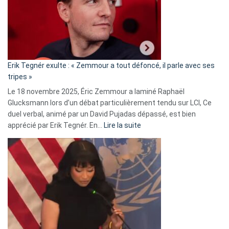
secrète
avec
le
RN
:
«
Erik Tegnér exulte : « Zemmour a tout défoncé, il parle avec ses
C’est
tripes »
une
Le 18 novembre 2025, Éric Zemmour a laminé Raphaël
fake
Glucksmann lors d’un débat particulièrement tendu sur LCI, Ce
news
duel verbal, animé par un David Pujadas dépassé, est bien
»
:
apprécié par Erik Tegnér. En…
Lire la suite
Erik
Tegnér
exulte
:
« Zemmour
a
tout
défoncé,
il