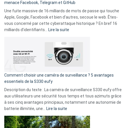
menace Facebook, Telegram et GitHub
vos
goûts
Une fuite massive de 16 milliards de mots de passe qui touche
musicaux
Apple, Google, Facebook et bien d’autres, secoue le web. Êtes-
avec
vous concerné par cette cyberattaque historique ? En bref 16
9
:
milliards d’identifiants…
Lire la suite
amis
Cyberattaque
!
record
:
La
fuite
de
16
Comment choisir une caméra de surveillance ? 5 avantages
milliards
essentiels de la S330 eufy
de
Description du texte : La caméra de surveillance S330 eufy offre
données
aux utilisateurs une sécurité tous temps et tous azimuts grâce
menace
à ses cinq avantages principaux, notamment une autonomie de
Facebook,
:
batterie illimitée, une…
Lire la suite
Telegram
Comment
et
choisir
GitHub
une