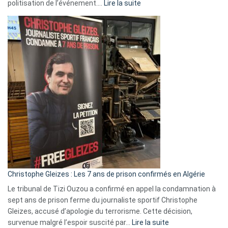
:
politisation de l’événement.…
Lire la suite
Boycott
Eurovision
2026
:
Pays-
Bas,
Espagne,
Irlande
et
Slovénie
rejettent
la
présence
d’Israël
Christophe Gleizes : Les 7 ans de prison confirmés en Algérie
Le tribunal de Tizi Ouzou a confirmé en appel la condamnation à
sept ans de prison ferme du journaliste sportif Christophe
Gleizes, accusé d’apologie du terrorisme. Cette décision,
:
survenue malgré l’espoir suscité par…
Lire la suite