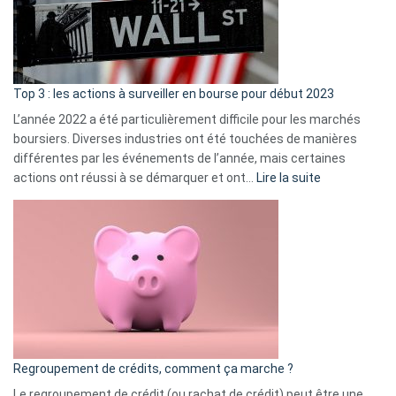
cou
et
gui
d’a
ass
Top 3 : les actions à surveiller en bourse pour début 2023
L’année 2022 a été particulièrement difficile pour les marchés
boursiers. Diverses industries ont été touchées de manières
différentes par les événements de l’année, mais certaines
:
actions ont réussi à se démarquer et ont…
Lire la suite
Top
3
:
les
actions
à
surveiller
en
bourse
Regroupement de crédits, comment ça marche ?
pour
début
Le regroupement de crédit (ou rachat de crédit) peut être une