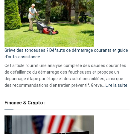
caméra
de
surveillance
?
5
avantages
essentiels
Grève des tondeuses ? Défauts de démarrage courants et guide
de
d’auto-assistance
la
S330
Cet article fournit une analyse complète des causes courantes
eufy
de défaillance du démarrage des faucheuses et propose un
dépannage étape par étape et des solutions ciblées, ainsi que
:
des recommandations d’entretien préventif. Grève…
Lire la suite
Grè
de
Finance & Crypto :
to
?
Déf
de
dé