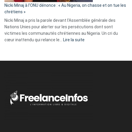
parle
Nicki Minaj à l’ONU dénonce : « Au Nigeria, on chasse et on tue les
avec
chrétiens »
ses
Nicki Minaj a pris la parole devant l’Assemblée générale des
tripes »
Nations Unies pour alerter sur les persécutions dont sont
victimes les communautés chrétiennes au Nigeria. Un cri du
:
cœur inattendu qui relance le…
Lire la suite
Nicki
Minaj
à
l’ONU
dénonce
:
«
Au
Nigeria,
on
chasse
et
on
tue