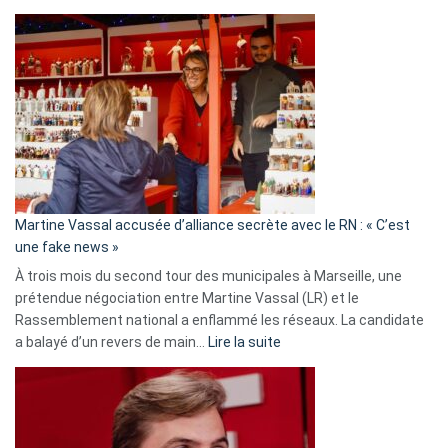
Christophe
Gleizes
:
Les
7
ans
de
prison
confirmés
en
Martine Vassal accusée d’alliance secrète avec le RN : « C’est
Algérie
une fake news »
À trois mois du second tour des municipales à Marseille, une
prétendue négociation entre Martine Vassal (LR) et le
Rassemblement national a enflammé les réseaux. La candidate
:
a balayé d’un revers de main…
Lire la suite
Martine
Vassal
accusée
d’alliance