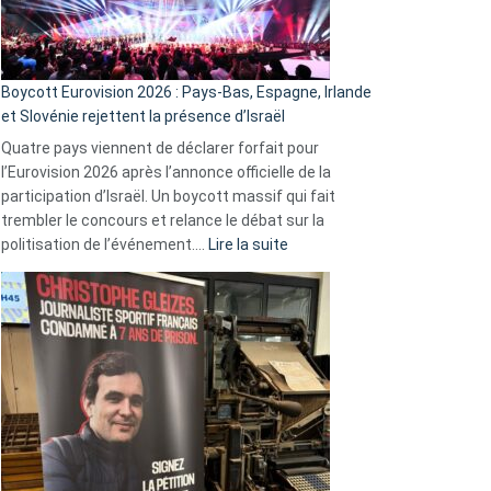
Boycott Eurovision 2026 : Pays-Bas, Espagne, Irlande
et Slovénie rejettent la présence d’Israël
Quatre pays viennent de déclarer forfait pour
l’Eurovision 2026 après l’annonce officielle de la
participation d’Israël. Un boycott massif qui fait
trembler le concours et relance le débat sur la
:
politisation de l’événement.…
Lire la suite
Boycott
Eurovision
2026
:
Pays-
Bas,
Espagne,
Irlande
et
Slovénie