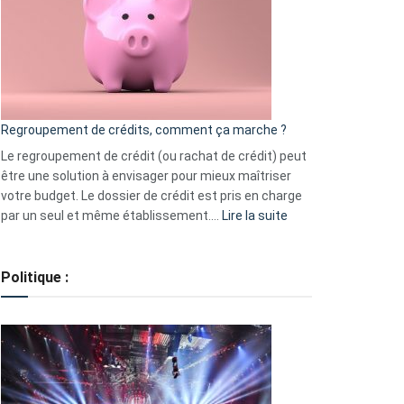
les
actions
à
surveiller
en
bourse
Regroupement de crédits, comment ça marche ?
pour
début
Le regroupement de crédit (ou rachat de crédit) peut
2023
être une solution à envisager pour mieux maîtriser
votre budget. Le dossier de crédit est pris en charge
:
par un seul et même établissement.…
Lire la suite
Regroupement
de
crédits,
Politique :
comment
ça
marche
?