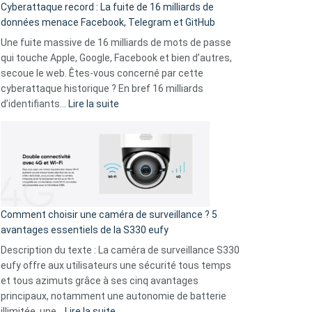
Cyberattaque record : La fuite de 16 milliards de
comparer
données menace Facebook, Telegram et GitHub
vos
goûts
Une fuite massive de 16 milliards de mots de passe
musicaux
qui touche Apple, Google, Facebook et bien d’autres,
avec
secoue le web. Êtes-vous concerné par cette
9
cyberattaque historique ? En bref 16 milliards
amis
:
d’identifiants…
Lire la suite
!
Cyberattaque
record
:
La
fuite
de
16
Comment choisir une caméra de surveillance ? 5
milliards
avantages essentiels de la S330 eufy
de
Description du texte : La caméra de surveillance S330
données
eufy offre aux utilisateurs une sécurité tous temps
menace
et tous azimuts grâce à ses cinq avantages
Facebook,
principaux, notamment une autonomie de batterie
Telegram
:
illimitée, une…
Lire la suite