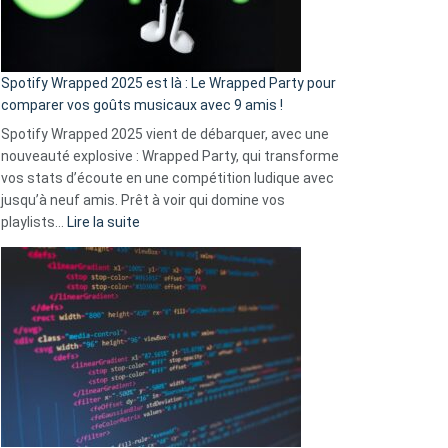
pas
de
cash
»
Spotify Wrapped 2025 est là : Le Wrapped Party pour
:
comparer vos goûts musicaux avec 9 amis !
comment
Spotify Wrapped 2025 vient de débarquer, avec une
Solly
nouveauté explosive : Wrapped Party, qui transforme
change
vos stats d’écoute en une compétition ludique avec
la
jusqu’à neuf amis. Prêt à voir qui domine vos
vie
:
playlists…
Lire la suite
des
Spotify
sans-
Wrapped
abri
2025
en
est
3
là
secondes
:
Le
Wrapped
Party
pour