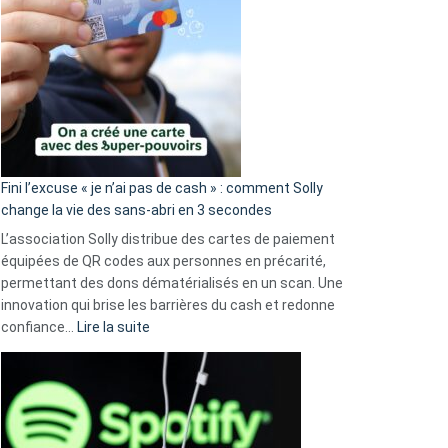
Fini l’excuse « je n’ai pas de cash » : comment Solly
change la vie des sans-abri en 3 secondes
L’association Solly distribue des cartes de paiement
équipées de QR codes aux personnes en précarité,
permettant des dons dématérialisés en un scan. Une
innovation qui brise les barrières du cash et redonne
:
confiance…
Lire la suite
Fini
l’excuse
«
je
n’ai