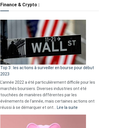
tondeuses
Finance & Crypto :
?
Défauts
de
démarrage
courants
et
guide
d’auto-
assistance
Top 3 : les actions à surveiller en bourse pour début
2023
L’année 2022 a été particulièrement difficile pour les
marchés boursiers. Diverses industries ont été
touchées de manières différentes par les
événements de l’année, mais certaines actions ont
:
réussi à se démarquer et ont…
Lire la suite
Top
3
: