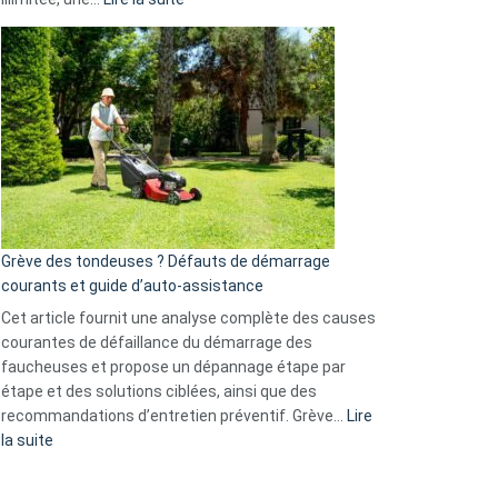
et
Comment
GitHub
choisir
une
caméra
de
surveillance
?
5
avantages
essentiels
Grève des tondeuses ? Défauts de démarrage
de
courants et guide d’auto-assistance
la
S330
Cet article fournit une analyse complète des causes
eufy
courantes de défaillance du démarrage des
faucheuses et propose un dépannage étape par
étape et des solutions ciblées, ainsi que des
recommandations d’entretien préventif. Grève…
Lire
:
la suite
Grève
des