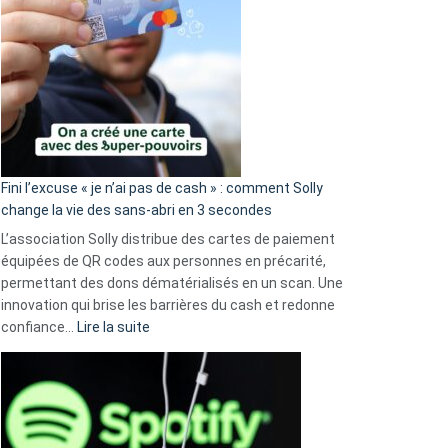
Fini l’excuse « je n’ai pas de cash » : comment Solly
change la vie des sans-abri en 3 secondes
L’association Solly distribue des cartes de paiement
équipées de QR codes aux personnes en précarité,
permettant des dons dématérialisés en un scan. Une
innovation qui brise les barrières du cash et redonne
:
confiance…
Lire la suite
Fini
l’excuse
«
je
n’ai