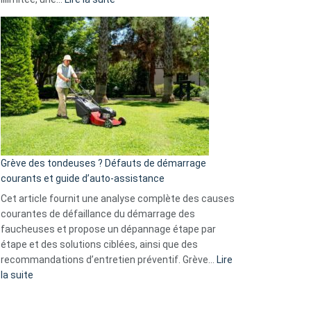
et
Comment
GitHub
choisir
une
caméra
de
surveillance
?
5
avantages
essentiels
Grève des tondeuses ? Défauts de démarrage
de
courants et guide d’auto-assistance
la
S330
Cet article fournit une analyse complète des causes
eufy
courantes de défaillance du démarrage des
faucheuses et propose un dépannage étape par
étape et des solutions ciblées, ainsi que des
recommandations d’entretien préventif. Grève…
Lire
:
la suite
Grève
des