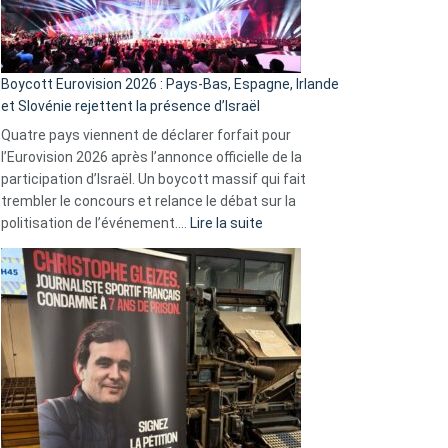
Boycott Eurovision 2026 : Pays-Bas, Espagne, Irlande
et Slovénie rejettent la présence d’Israël
Quatre pays viennent de déclarer forfait pour
l’Eurovision 2026 après l’annonce officielle de la
participation d’Israël. Un boycott massif qui fait
trembler le concours et relance le débat sur la
:
politisation de l’événement.…
Lire la suite
Boycott
Eurovision
2026
:
Pays-
Bas,
Espagne,
Irlande
et
Slovénie