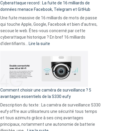
Cyberattaque record : La fuite de 16 milliards de
comparer
données menace Facebook, Telegram et GitHub
vos
goûts
Une fuite massive de 16 milliards de mots de passe
musicaux
qui touche Apple, Google, Facebook et bien d’autres,
avec
secoue le web. Êtes-vous concerné par cette
9
cyberattaque historique ? En bref 16 milliards
amis
:
d’identifiants…
Lire la suite
!
Cyberattaque
record
:
La
fuite
de
16
Comment choisir une caméra de surveillance ? 5
milliards
avantages essentiels de la S330 eufy
de
Description du texte : La caméra de surveillance S330
données
eufy offre aux utilisateurs une sécurité tous temps
menace
et tous azimuts grâce à ses cinq avantages
Facebook,
principaux, notamment une autonomie de batterie
Telegram
:
illimitée, une…
Lire la suite