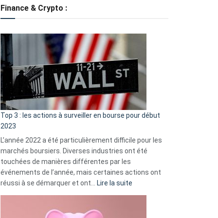
tondeuses
Finance & Crypto :
?
Défauts
de
démarrage
courants
et
guide
d’auto-
assistance
Top 3 : les actions à surveiller en bourse pour début
2023
L’année 2022 a été particulièrement difficile pour les
marchés boursiers. Diverses industries ont été
touchées de manières différentes par les
événements de l’année, mais certaines actions ont
:
réussi à se démarquer et ont…
Lire la suite
Top
3
: