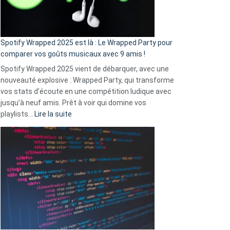
pas
de
cash
»
Spotify Wrapped 2025 est là : Le Wrapped Party pour
:
comparer vos goûts musicaux avec 9 amis !
comment
Spotify Wrapped 2025 vient de débarquer, avec une
Solly
nouveauté explosive : Wrapped Party, qui transforme
change
vos stats d’écoute en une compétition ludique avec
la
jusqu’à neuf amis. Prêt à voir qui domine vos
vie
:
playlists…
Lire la suite
des
Spotify
sans-
Wrapped
abri
2025
en
est
3
là
secondes
:
Le
Wrapped
Party
pour