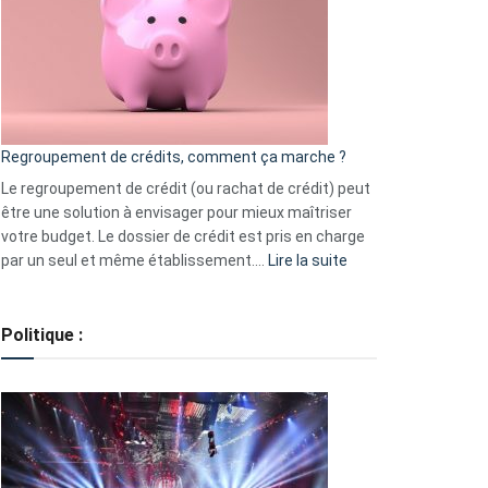
les
actions
à
surveiller
en
bourse
Regroupement de crédits, comment ça marche ?
pour
début
Le regroupement de crédit (ou rachat de crédit) peut
2023
être une solution à envisager pour mieux maîtriser
votre budget. Le dossier de crédit est pris en charge
:
par un seul et même établissement.…
Lire la suite
Regroupement
de
crédits,
Politique :
comment
ça
marche
?