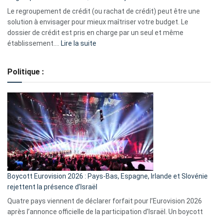
début
Le regroupement de crédit (ou rachat de crédit) peut être une
2023
solution à envisager pour mieux maîtriser votre budget. Le
dossier de crédit est pris en charge par un seul et même
:
établissement.…
Lire la suite
Regroupement
de
Politique :
crédits,
comment
ça
marche
?
Boycott Eurovision 2026 : Pays-Bas, Espagne, Irlande et Slovénie
rejettent la présence d’Israël
Quatre pays viennent de déclarer forfait pour l’Eurovision 2026
après l’annonce officielle de la participation d’Israël. Un boycott