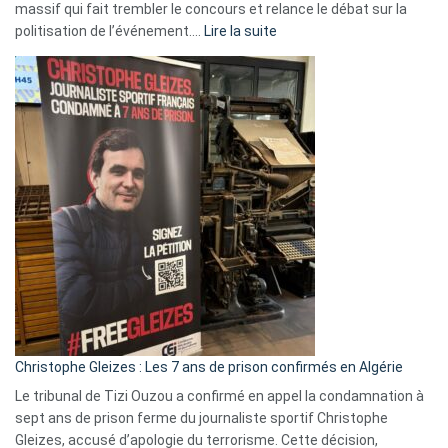
massif qui fait trembler le concours et relance le débat sur la
:
politisation de l’événement.…
Lire la suite
Boycott
Eurovision
2026
:
Pays-
Bas,
Espagne,
Irlande
et
Slovénie
rejettent
la
présence
d’Israël
Christophe Gleizes : Les 7 ans de prison confirmés en Algérie
Le tribunal de Tizi Ouzou a confirmé en appel la condamnation à
sept ans de prison ferme du journaliste sportif Christophe
Gleizes, accusé d’apologie du terrorisme. Cette décision,