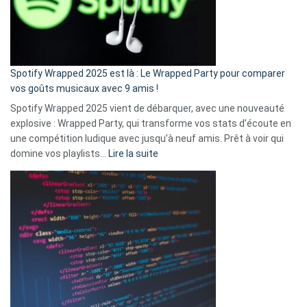
n’ai
pas
de
cash
»
Spotify Wrapped 2025 est là : Le Wrapped Party pour comparer
:
vos goûts musicaux avec 9 amis !
comment
Spotify Wrapped 2025 vient de débarquer, avec une nouveauté
Solly
explosive : Wrapped Party, qui transforme vos stats d’écoute en
change
une compétition ludique avec jusqu’à neuf amis. Prêt à voir qui
la
:
domine vos playlists…
Lire la suite
vie
Spotify
des
Wrapped
sans-
2025
abri
est
en
là
3
:
secondes
Le
Wrapped
Party
pour