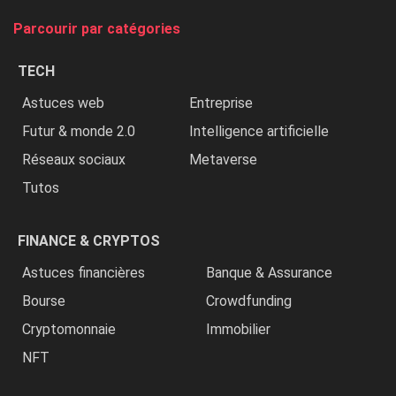
tue
Parcourir par catégories
les
chrétiens
TECH
»
Astuces web
Entreprise
Futur & monde 2.0
Intelligence artificielle
Réseaux sociaux
Metaverse
Tutos
FINANCE & CRYPTOS
Astuces financières
Banque & Assurance
Bourse
Crowdfunding
Cryptomonnaie
Immobilier
NFT