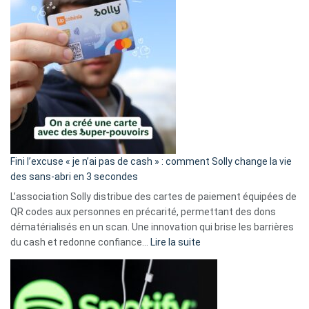
Fini l’excuse « je n’ai pas de cash » : comment Solly change la vie
des sans-abri en 3 secondes
L’association Solly distribue des cartes de paiement équipées de
QR codes aux personnes en précarité, permettant des dons
dématérialisés en un scan. Une innovation qui brise les barrières
:
du cash et redonne confiance…
Lire la suite
Fini
l’excuse
«
je