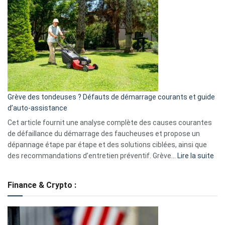
GitHub
une
caméra
de
surveillance
?
5
avantages
essentiels
Grève des tondeuses ? Défauts de démarrage courants et guide
de
d’auto-assistance
la
S330
Cet article fournit une analyse complète des causes courantes
eufy
de défaillance du démarrage des faucheuses et propose un
dépannage étape par étape et des solutions ciblées, ainsi que
:
des recommandations d’entretien préventif. Grève…
Lire la suite
Grè
de
Finance & Crypto :
to
?
Déf
de