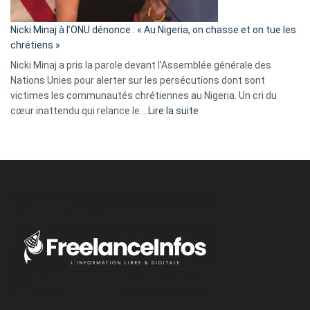
il
parle
Nicki Minaj à l’ONU dénonce : « Au Nigeria, on chasse et on tue les
avec
chrétiens »
ses
Nicki Minaj a pris la parole devant l’Assemblée générale des
tripes »
Nations Unies pour alerter sur les persécutions dont sont
victimes les communautés chrétiennes au Nigeria. Un cri du
:
cœur inattendu qui relance le…
Lire la suite
Nicki
Minaj
à
l’ONU
dénonce
:
«
Au
Nigeria,
on
chasse
et
on