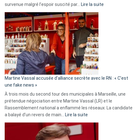
:
survenue malgré l’espoir suscité par…
Lire la suite
Christophe
Gleizes
:
Les
7
ans
de
prison
confirmés
en
Martine Vassal accusée d’alliance secrète avec le RN : « C’est
Algérie
une fake news »
À trois mois du second tour des municipales à Marseille, une
prétendue négociation entre Martine Vassal (LR) et le
Rassemblement national a enflammé les réseaux. La candidate
:
a balayé d’un revers de main…
Lire la suite
Martine
Vassal
accusée