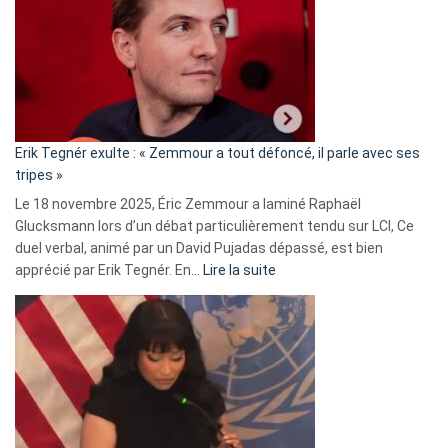
d’alliance
secrète
avec
le
RN
:
«
Erik Tegnér exulte : « Zemmour a tout défoncé, il parle avec ses
C’est
tripes »
une
Le 18 novembre 2025, Éric Zemmour a laminé Raphaël
fake
Glucksmann lors d’un débat particulièrement tendu sur LCI, Ce
news
duel verbal, animé par un David Pujadas dépassé, est bien
»
:
apprécié par Erik Tegnér. En…
Lire la suite
Erik
Tegnér
exulte
:
« Zemmour
a
tout
défoncé,