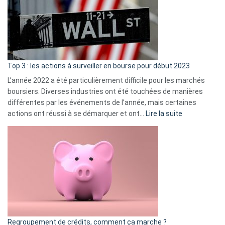
dé
cou
et
gui
d’a
ass
Top 3 : les actions à surveiller en bourse pour début 2023
L’année 2022 a été particulièrement difficile pour les marchés
boursiers. Diverses industries ont été touchées de manières
différentes par les événements de l’année, mais certaines
:
actions ont réussi à se démarquer et ont…
Lire la suite
Top
3
:
les
actions
à
surveiller
en
bourse
Regroupement de crédits, comment ça marche ?
pour