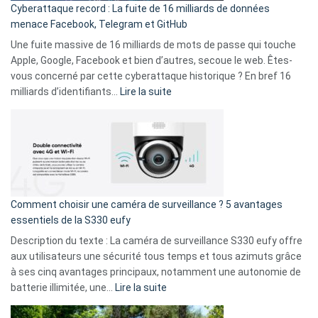
Cyberattaque record : La fuite de 16 milliards de données
comparer
menace Facebook, Telegram et GitHub
vos
goûts
Une fuite massive de 16 milliards de mots de passe qui touche
musicaux
Apple, Google, Facebook et bien d’autres, secoue le web. Êtes-
avec
vous concerné par cette cyberattaque historique ? En bref 16
9
:
milliards d’identifiants…
Lire la suite
amis
Cyberattaque
!
record
:
La
fuite
de
16
Comment choisir une caméra de surveillance ? 5 avantages
milliards
essentiels de la S330 eufy
de
Description du texte : La caméra de surveillance S330 eufy offre
données
aux utilisateurs une sécurité tous temps et tous azimuts grâce
menace
à ses cinq avantages principaux, notamment une autonomie de
Facebook,
:
batterie illimitée, une…
Lire la suite
Telegram
Comment
et
choisir