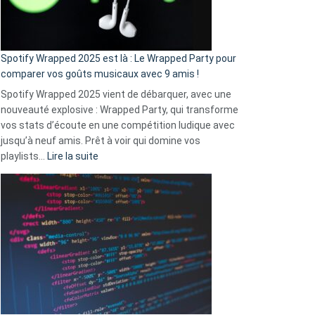
pas
de
cash
»
Spotify Wrapped 2025 est là : Le Wrapped Party pour
:
comparer vos goûts musicaux avec 9 amis !
comment
Spotify Wrapped 2025 vient de débarquer, avec une
Solly
nouveauté explosive : Wrapped Party, qui transforme
change
vos stats d’écoute en une compétition ludique avec
la
jusqu’à neuf amis. Prêt à voir qui domine vos
vie
:
playlists…
Lire la suite
des
Spotify
sans-
Wrapped
abri
2025
en
est
3
là
secondes
:
Le
Wrapped
Party
pour