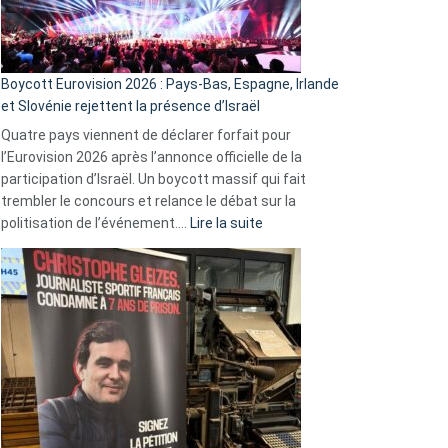
Boycott Eurovision 2026 : Pays-Bas, Espagne, Irlande
et Slovénie rejettent la présence d’Israël
Quatre pays viennent de déclarer forfait pour
l’Eurovision 2026 après l’annonce officielle de la
participation d’Israël. Un boycott massif qui fait
trembler le concours et relance le débat sur la
:
politisation de l’événement.…
Lire la suite
Boycott
Eurovision
2026
:
Pays-
Bas,
Espagne,
Irlande
et
Slovénie