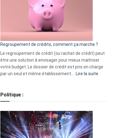
les
actions
à
surveiller
en
bourse
Regroupement de crédits, comment ça marche ?
pour
début
Le regroupement de crédit (ou rachat de crédit) peut
2023
être une solution à envisager pour mieux maîtriser
votre budget. Le dossier de crédit est pris en charge
:
par un seul et même établissement.…
Lire la suite
Regroupement
de
crédits,
Politique :
comment
ça
marche
?