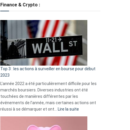
tondeuses
Finance & Crypto :
?
Défauts
de
démarrage
courants
et
guide
d’auto-
assistance
Top 3 : les actions à surveiller en bourse pour début
2023
L’année 2022 a été particulièrement difficile pour les
marchés boursiers. Diverses industries ont été
touchées de manières différentes par les
événements de l’année, mais certaines actions ont
:
réussi à se démarquer et ont…
Lire la suite
Top
3
: