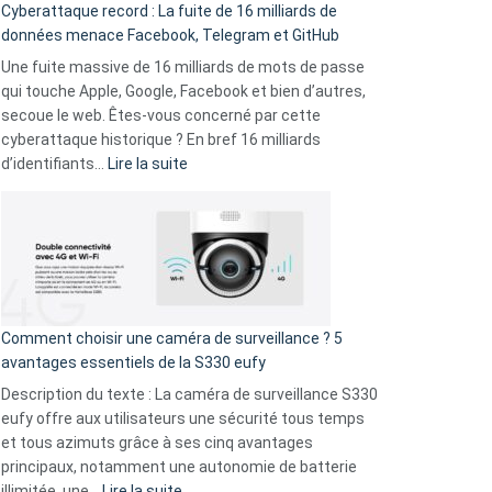
Cyberattaque record : La fuite de 16 milliards de
comparer
données menace Facebook, Telegram et GitHub
vos
goûts
Une fuite massive de 16 milliards de mots de passe
musicaux
qui touche Apple, Google, Facebook et bien d’autres,
avec
secoue le web. Êtes-vous concerné par cette
9
cyberattaque historique ? En bref 16 milliards
amis
:
d’identifiants…
Lire la suite
!
Cyberattaque
record
:
La
fuite
de
16
Comment choisir une caméra de surveillance ? 5
milliards
avantages essentiels de la S330 eufy
de
Description du texte : La caméra de surveillance S330
données
eufy offre aux utilisateurs une sécurité tous temps
menace
et tous azimuts grâce à ses cinq avantages
Facebook,
principaux, notamment une autonomie de batterie
Telegram
:
illimitée, une…
Lire la suite