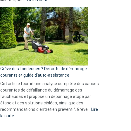
et
Comment
GitHub
choisir
une
caméra
de
surveillance
?
5
avantages
essentiels
Grève des tondeuses ? Défauts de démarrage
de
courants et guide d’auto-assistance
la
S330
Cet article fournit une analyse complète des causes
eufy
courantes de défaillance du démarrage des
faucheuses et propose un dépannage étape par
étape et des solutions ciblées, ainsi que des
recommandations d’entretien préventif. Grève…
Lire
:
la suite
Grève
des