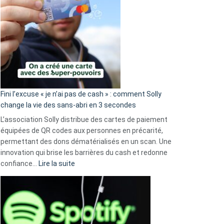
Fini l’excuse « je n’ai pas de cash » : comment Solly
change la vie des sans-abri en 3 secondes
L’association Solly distribue des cartes de paiement
équipées de QR codes aux personnes en précarité,
permettant des dons dématérialisés en un scan. Une
innovation qui brise les barrières du cash et redonne
:
confiance…
Lire la suite
Fini
l’excuse
«
je
n’ai