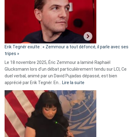
d’alliance
secrète
avec
le
RN
:
«
Erik Tegnér exulte : « Zemmour a tout défoncé, il parle avec ses
C’est
tripes »
une
Le 18 novembre 2025, Éric Zemmour a laminé Raphaël
fake
Glucksmann lors d’un débat particulièrement tendu sur LCI, Ce
news
duel verbal, animé par un David Pujadas dépassé, est bien
»
:
apprécié par Erik Tegnér. En…
Lire la suite
Erik
Tegnér
exulte
:
« Zemmour
a
tout
défoncé,