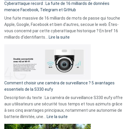
Cyberattaque record : La fuite de 16 milliards de données
comparer
menace Facebook, Telegram et GitHub
vos
goûts
Une fuite massive de 16 milliards de mots de passe qui touche
musicaux
Apple, Google, Facebook et bien d’autres, secoue le web. Êtes-
avec
vous concerné par cette cyberattaque historique ? En bref 16
9
:
milliards d’identifiants…
Lire la suite
amis
Cyberattaque
!
record
:
La
fuite
de
16
Comment choisir une caméra de surveillance ? 5 avantages
milliards
essentiels de la S330 eufy
de
Description du texte : La caméra de surveillance S330 eufy offre
données
aux utilisateurs une sécurité tous temps et tous azimuts grâce
menace
à ses cinq avantages principaux, notamment une autonomie de
Facebook,
:
batterie illimitée, une…
Lire la suite
Telegram
Comment
et
choisir