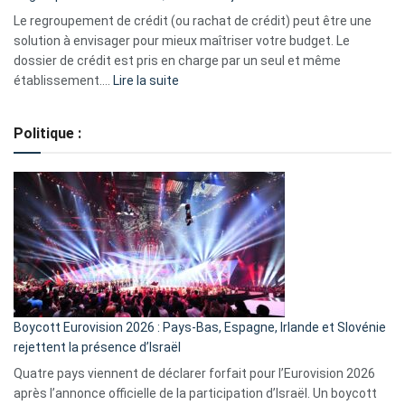
début
Le regroupement de crédit (ou rachat de crédit) peut être une
2023
solution à envisager pour mieux maîtriser votre budget. Le
dossier de crédit est pris en charge par un seul et même
:
établissement.…
Lire la suite
Regroupement
de
Politique :
crédits,
comment
ça
marche
?
Boycott Eurovision 2026 : Pays-Bas, Espagne, Irlande et Slovénie
rejettent la présence d’Israël
Quatre pays viennent de déclarer forfait pour l’Eurovision 2026
après l’annonce officielle de la participation d’Israël. Un boycott