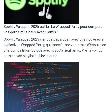
n’ai
pas
de
cash
»
Spotify Wrapped 2025 est là : Le Wrapped Party pour comparer
:
vos goûts musicaux avec 9 amis !
comment
Spotify Wrapped 2025 vient de débarquer, avec une nouveauté
Solly
explosive : Wrapped Party, qui transforme vos stats d’écoute en
change
une compétition ludique avec jusqu’à neuf amis. Prêt à voir qui
la
:
domine vos playlists…
Lire la suite
vie
Spotify
des
Wrapped
sans-
2025
abri
est
en
là
3
:
secondes
Le
Wrapped
Party
pour