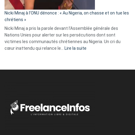
il
parle
Nicki Minaj à l’ONU dénonce : « Au Nigeria, on chasse et on tue les
avec
chrétiens »
ses
Nicki Minaj a pris la parole devant l’Assemblée générale des
tripes »
Nations Unies pour alerter sur les persécutions dont sont
victimes les communautés chrétiennes au Nigeria. Un cri du
:
cœur inattendu qui relance le…
Lire la suite
Nicki
Minaj
à
l’ONU
dénonce
:
«
Au
Nigeria,
on
chasse
et
on