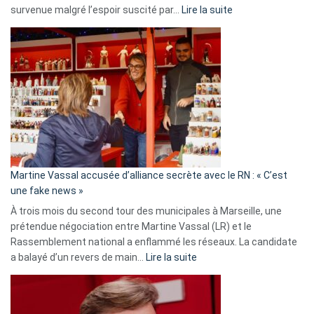
:
survenue malgré l’espoir suscité par…
Lire la suite
Christophe
Gleizes
:
Les
7
ans
de
prison
confirmés
en
Martine Vassal accusée d’alliance secrète avec le RN : « C’est
Algérie
une fake news »
À trois mois du second tour des municipales à Marseille, une
prétendue négociation entre Martine Vassal (LR) et le
Rassemblement national a enflammé les réseaux. La candidate
:
a balayé d’un revers de main…
Lire la suite
Martine
Vassal
accusée