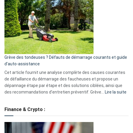
GitHub
une
caméra
de
surveillance
?
5
avantages
essentiels
Grève des tondeuses ? Défauts de démarrage courants et guide
de
d’auto-assistance
la
S330
Cet article fournit une analyse complète des causes courantes
eufy
de défaillance du démarrage des faucheuses et propose un
dépannage étape par étape et des solutions ciblées, ainsi que
:
des recommandations d’entretien préventif. Grève…
Lire la suite
Grè
de
Finance & Crypto :
to
?
Déf
de