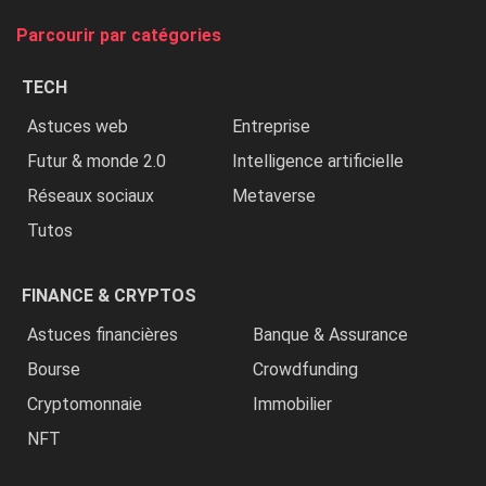
tue
Parcourir par catégories
les
chrétiens
TECH
»
Astuces web
Entreprise
Futur & monde 2.0
Intelligence artificielle
Réseaux sociaux
Metaverse
Tutos
FINANCE & CRYPTOS
Astuces financières
Banque & Assurance
Bourse
Crowdfunding
Cryptomonnaie
Immobilier
NFT