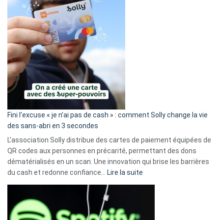
Fini l’excuse « je n’ai pas de cash » : comment Solly change la vie
des sans-abri en 3 secondes
L’association Solly distribue des cartes de paiement équipées de
QR codes aux personnes en précarité, permettant des dons
dématérialisés en un scan. Une innovation qui brise les barrières
:
du cash et redonne confiance…
Lire la suite
Fini
l’excuse
«
je