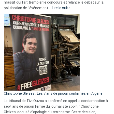
massif qui fait trembler le concours et relance le débat sur la
:
politisation de l’événement.…
Lire la suite
Boycott
Eurovision
2026
:
Pays-
Bas,
Espagne,
Irlande
et
Slovénie
rejettent
la
présence
d’Israël
Christophe Gleizes : Les 7 ans de prison confirmés en Algérie
Le tribunal de Tizi Ouzou a confirmé en appel la condamnation à
sept ans de prison ferme du journaliste sportif Christophe
Gleizes, accusé d’apologie du terrorisme. Cette décision,