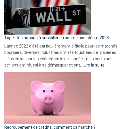
dé
cou
et
gui
d’a
ass
Top 3 : les actions à surveiller en bourse pour début 2023
L’année 2022 a été particulièrement difficile pour les marchés
boursiers. Diverses industries ont été touchées de manières
différentes par les événements de l’année, mais certaines
:
actions ont réussi à se démarquer et ont…
Lire la suite
Top
3
:
les
actions
à
surveiller
en
bourse
Regroupement de crédits, comment ça marche ?
pour