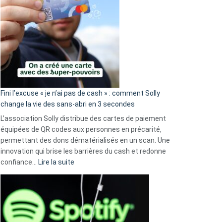
Fini l’excuse « je n’ai pas de cash » : comment Solly
change la vie des sans-abri en 3 secondes
L’association Solly distribue des cartes de paiement
équipées de QR codes aux personnes en précarité,
permettant des dons dématérialisés en un scan. Une
innovation qui brise les barrières du cash et redonne
:
confiance…
Lire la suite
Fini
l’excuse
«
je
n’ai