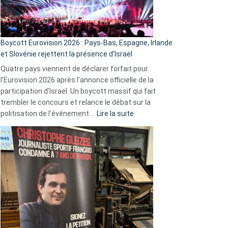
Boycott Eurovision 2026 : Pays-Bas, Espagne, Irlande
et Slovénie rejettent la présence d’Israël
Quatre pays viennent de déclarer forfait pour
l’Eurovision 2026 après l’annonce officielle de la
participation d’Israël. Un boycott massif qui fait
trembler le concours et relance le débat sur la
:
politisation de l’événement.…
Lire la suite
Boycott
Eurovision
2026
:
Pays-
Bas,
Espagne,
Irlande
et
Slovénie