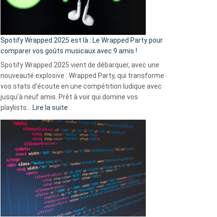
pas
de
cash
»
Spotify Wrapped 2025 est là : Le Wrapped Party pour
:
comparer vos goûts musicaux avec 9 amis !
comment
Spotify Wrapped 2025 vient de débarquer, avec une
Solly
nouveauté explosive : Wrapped Party, qui transforme
change
vos stats d’écoute en une compétition ludique avec
la
jusqu’à neuf amis. Prêt à voir qui domine vos
vie
:
playlists…
Lire la suite
des
Spotify
sans-
Wrapped
abri
2025
en
est
3
là
secondes
:
Le
Wrapped
Party
pour