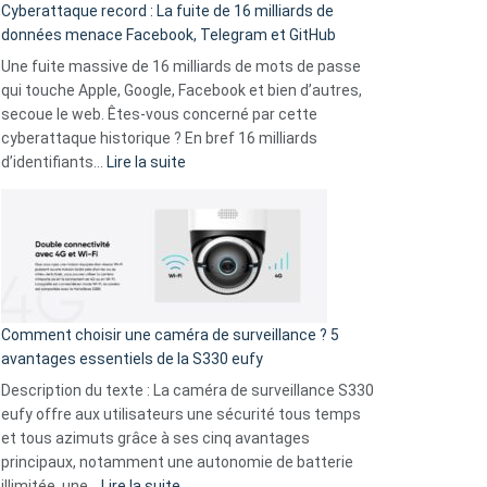
Cyberattaque record : La fuite de 16 milliards de
comparer
données menace Facebook, Telegram et GitHub
vos
goûts
Une fuite massive de 16 milliards de mots de passe
musicaux
qui touche Apple, Google, Facebook et bien d’autres,
avec
secoue le web. Êtes-vous concerné par cette
9
cyberattaque historique ? En bref 16 milliards
amis
:
d’identifiants…
Lire la suite
!
Cyberattaque
record
:
La
fuite
de
16
Comment choisir une caméra de surveillance ? 5
milliards
avantages essentiels de la S330 eufy
de
Description du texte : La caméra de surveillance S330
données
eufy offre aux utilisateurs une sécurité tous temps
menace
et tous azimuts grâce à ses cinq avantages
Facebook,
principaux, notamment une autonomie de batterie
Telegram
:
illimitée, une…
Lire la suite