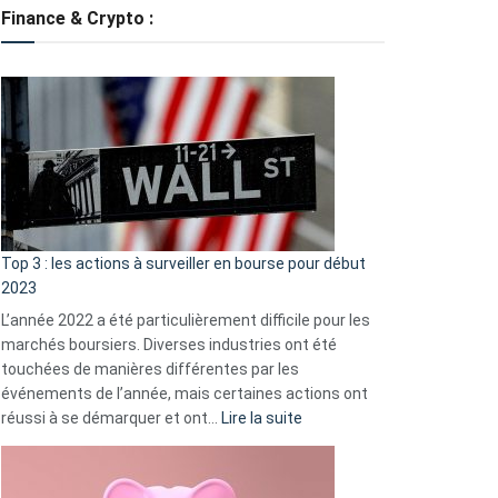
tondeuses
Finance & Crypto :
?
Défauts
de
démarrage
courants
et
guide
d’auto-
assistance
Top 3 : les actions à surveiller en bourse pour début
2023
L’année 2022 a été particulièrement difficile pour les
marchés boursiers. Diverses industries ont été
touchées de manières différentes par les
événements de l’année, mais certaines actions ont
:
réussi à se démarquer et ont…
Lire la suite
Top
3
: