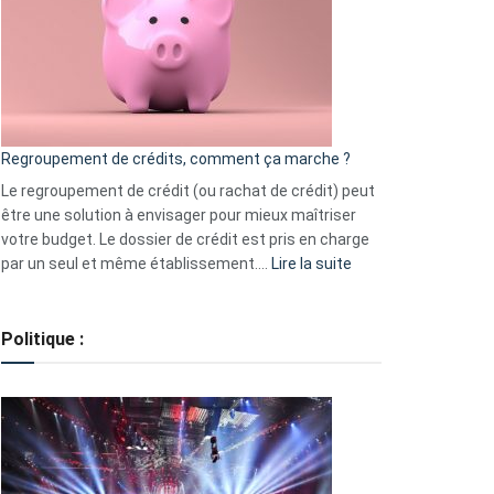
les
actions
à
surveiller
en
bourse
Regroupement de crédits, comment ça marche ?
pour
début
Le regroupement de crédit (ou rachat de crédit) peut
2023
être une solution à envisager pour mieux maîtriser
votre budget. Le dossier de crédit est pris en charge
:
par un seul et même établissement.…
Lire la suite
Regroupement
de
crédits,
Politique :
comment
ça
marche
?