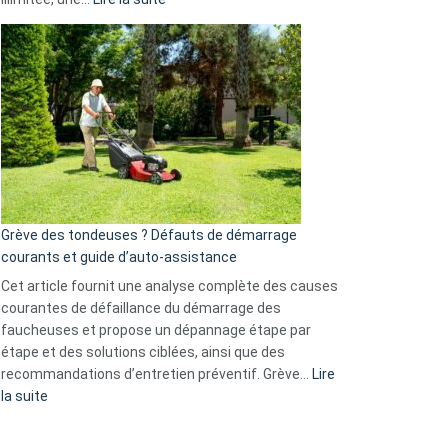
et
Comment
GitHub
choisir
une
caméra
de
surveillance
?
5
avantages
essentiels
Grève des tondeuses ? Défauts de démarrage
de
courants et guide d’auto-assistance
la
S330
Cet article fournit une analyse complète des causes
eufy
courantes de défaillance du démarrage des
faucheuses et propose un dépannage étape par
étape et des solutions ciblées, ainsi que des
recommandations d’entretien préventif. Grève…
Lire
:
la suite
Grève
des