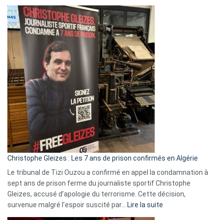
Boycott
Eurovision
2026
:
Pays-
Bas,
Espagne,
Irlande
et
Slovénie
rejettent
la
présence
d’Israël
Christophe Gleizes : Les 7 ans de prison confirmés en Algérie
Le tribunal de Tizi Ouzou a confirmé en appel la condamnation à
sept ans de prison ferme du journaliste sportif Christophe
Gleizes, accusé d’apologie du terrorisme. Cette décision,
:
survenue malgré l’espoir suscité par…
Lire la suite
Christophe