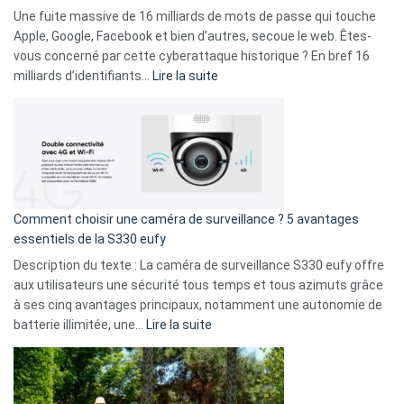
goûts
Une fuite massive de 16 milliards de mots de passe qui touche
musicaux
Apple, Google, Facebook et bien d’autres, secoue le web. Êtes-
avec
vous concerné par cette cyberattaque historique ? En bref 16
9
:
milliards d’identifiants…
Lire la suite
amis
Cyberattaque
!
record
:
La
fuite
de
16
Comment choisir une caméra de surveillance ? 5 avantages
milliards
essentiels de la S330 eufy
de
Description du texte : La caméra de surveillance S330 eufy offre
données
aux utilisateurs une sécurité tous temps et tous azimuts grâce
menace
à ses cinq avantages principaux, notamment une autonomie de
Facebook,
:
batterie illimitée, une…
Lire la suite
Telegram
Comment
et
choisir
GitHub
une
caméra