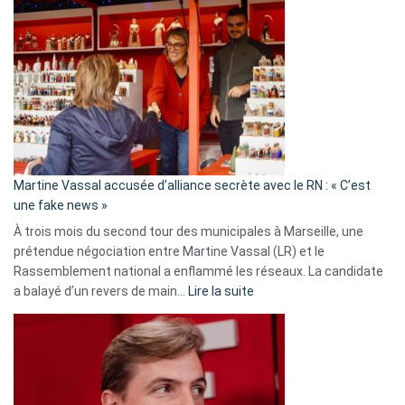
Gleizes
:
Les
7
ans
de
prison
confirmés
en
Martine Vassal accusée d’alliance secrète avec le RN : « C’est
Algérie
une fake news »
À trois mois du second tour des municipales à Marseille, une
prétendue négociation entre Martine Vassal (LR) et le
Rassemblement national a enflammé les réseaux. La candidate
:
a balayé d’un revers de main…
Lire la suite
Martine
Vassal
accusée
d’alliance
secrète