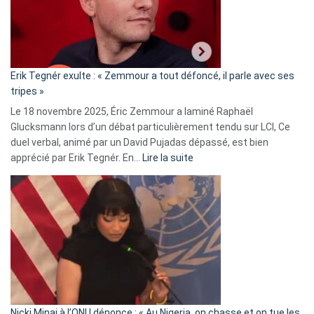
avec
le
RN
:
«
Erik Tegnér exulte : « Zemmour a tout défoncé, il parle avec ses
C’est
tripes »
une
Le 18 novembre 2025, Éric Zemmour a laminé Raphaël
fake
Glucksmann lors d’un débat particulièrement tendu sur LCI, Ce
news
duel verbal, animé par un David Pujadas dépassé, est bien
»
:
apprécié par Erik Tegnér. En…
Lire la suite
Erik
Tegnér
exulte
:
« Zemmour
a
tout
défoncé,
il
parle
Nicki Minaj à l’ONU dénonce : « Au Nigeria, on chasse et on tue les