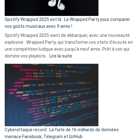
de
cash
»
Spotify Wrapped 2025 est là : Le Wrapped Party pour comparer
:
vos goûts musicaux avec 9 amis !
comment
Spotify Wrapped 2025 vient de débarquer, avec une nouveauté
Solly
explosive : Wrapped Party, qui transforme vos stats d’écoute en
change
une compétition ludique avec jusqu’à neuf amis. Prêt à voir qui
la
:
domine vos playlists…
Lire la suite
vie
Spotify
des
Wrapped
sans-
2025
abri
est
en
là
3
:
secondes
Le
Wrapped
Party
pour
Cyberattaque record : La fuite de 16 milliards de données
comparer
menace Facebook, Telegram et GitHub
vos