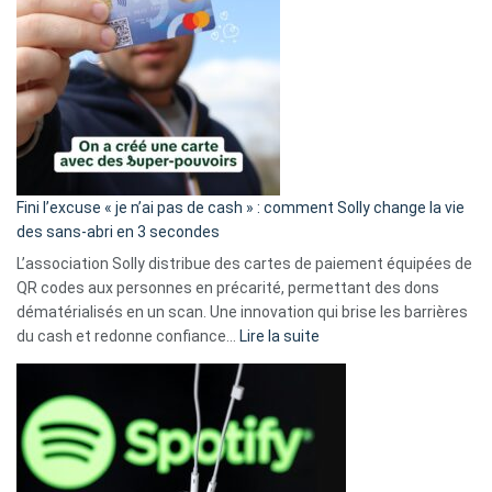
Fini l’excuse « je n’ai pas de cash » : comment Solly change la vie
des sans-abri en 3 secondes
L’association Solly distribue des cartes de paiement équipées de
QR codes aux personnes en précarité, permettant des dons
dématérialisés en un scan. Une innovation qui brise les barrières
:
du cash et redonne confiance…
Lire la suite
Fini
l’excuse
«
je
n’ai
pas