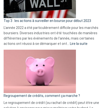
et
gui
d’a
ass
Top 3 : les actions à surveiller en bourse pour début 2023
L’année 2022 a été particulièrement difficile pour les marchés
boursiers. Diverses industries ont été touchées de manières
différentes par les événements de l’année, mais certaines
:
actions ont réussi à se démarquer et ont…
Lire la suite
Top
3
:
les
actions
à
surveiller
en
bourse
Regroupement de crédits, comment ça marche ?
pour
début
Le regroupement de crédit (ou rachat de crédit) peut être une
2023