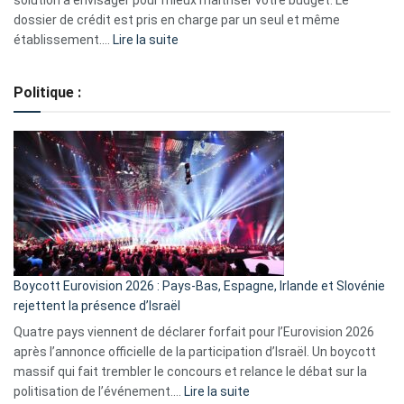
solution à envisager pour mieux maîtriser votre budget. Le
dossier de crédit est pris en charge par un seul et même
:
établissement.…
Lire la suite
Regroupement
de
Politique :
crédits,
comment
ça
marche
?
Boycott Eurovision 2026 : Pays-Bas, Espagne, Irlande et Slovénie
rejettent la présence d’Israël
Quatre pays viennent de déclarer forfait pour l’Eurovision 2026
après l’annonce officielle de la participation d’Israël. Un boycott
massif qui fait trembler le concours et relance le débat sur la
:
politisation de l’événement.…
Lire la suite