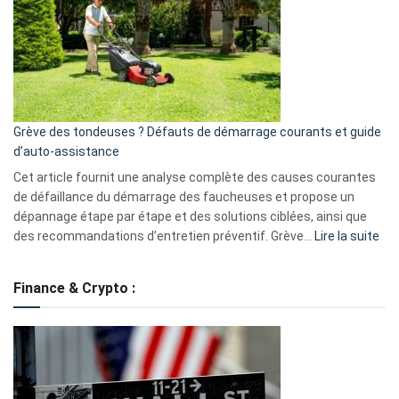
de
surveillance
?
5
avantages
essentiels
Grève des tondeuses ? Défauts de démarrage courants et guide
de
d’auto-assistance
la
S330
Cet article fournit une analyse complète des causes courantes
eufy
de défaillance du démarrage des faucheuses et propose un
dépannage étape par étape et des solutions ciblées, ainsi que
:
des recommandations d’entretien préventif. Grève…
Lire la suite
Grè
de
Finance & Crypto :
to
?
Déf
de
dé
cou