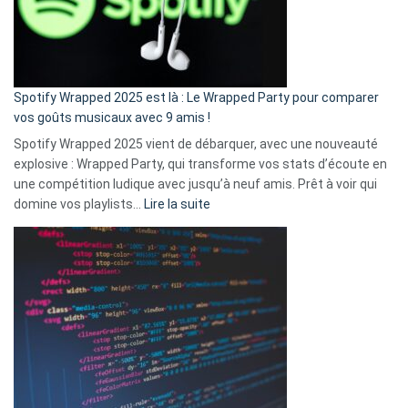
n’ai
pas
de
cash
»
Spotify Wrapped 2025 est là : Le Wrapped Party pour comparer
:
vos goûts musicaux avec 9 amis !
comment
Spotify Wrapped 2025 vient de débarquer, avec une nouveauté
Solly
explosive : Wrapped Party, qui transforme vos stats d’écoute en
change
une compétition ludique avec jusqu’à neuf amis. Prêt à voir qui
la
:
domine vos playlists…
Lire la suite
vie
Spotify
des
Wrapped
sans-
2025
abri
est
en
là
3
:
secondes
Le
Wrapped
Party
pour