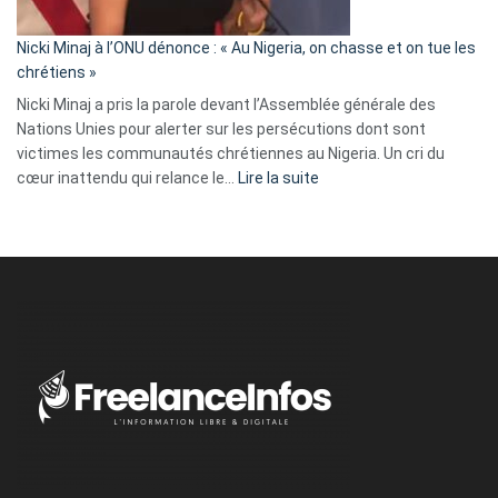
il
parle
Nicki Minaj à l’ONU dénonce : « Au Nigeria, on chasse et on tue les
avec
chrétiens »
ses
Nicki Minaj a pris la parole devant l’Assemblée générale des
tripes »
Nations Unies pour alerter sur les persécutions dont sont
victimes les communautés chrétiennes au Nigeria. Un cri du
:
cœur inattendu qui relance le…
Lire la suite
Nicki
Minaj
à
l’ONU
dénonce
:
«
Au
Nigeria,
on
chasse
et
on