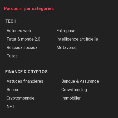
tue
Parcourir par catégories
les
chrétiens
TECH
»
Astuces web
Entreprise
Futur & monde 2.0
Intelligence artificielle
Réseaux sociaux
Metaverse
Tutos
FINANCE & CRYPTOS
Astuces financières
Banque & Assurance
Bourse
Crowdfunding
Cryptomonnaie
Immobilier
NFT