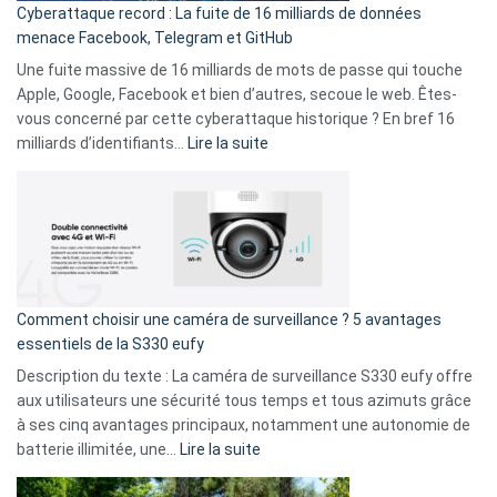
Cyberattaque record : La fuite de 16 milliards de données
comparer
menace Facebook, Telegram et GitHub
vos
goûts
Une fuite massive de 16 milliards de mots de passe qui touche
musicaux
Apple, Google, Facebook et bien d’autres, secoue le web. Êtes-
avec
vous concerné par cette cyberattaque historique ? En bref 16
9
:
milliards d’identifiants…
Lire la suite
amis
Cyberattaque
!
record
:
La
fuite
de
16
Comment choisir une caméra de surveillance ? 5 avantages
milliards
essentiels de la S330 eufy
de
Description du texte : La caméra de surveillance S330 eufy offre
données
aux utilisateurs une sécurité tous temps et tous azimuts grâce
menace
à ses cinq avantages principaux, notamment une autonomie de
Facebook,
:
batterie illimitée, une…
Lire la suite
Telegram
Comment
et
choisir