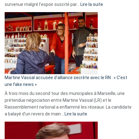
:
survenue malgré l’espoir suscité par…
Lire la suite
Christophe
Gleizes
:
Les
7
ans
de
prison
confirmés
en
Martine Vassal accusée d’alliance secrète avec le RN : « C’est
Algérie
une fake news »
À trois mois du second tour des municipales à Marseille, une
prétendue négociation entre Martine Vassal (LR) et le
Rassemblement national a enflammé les réseaux. La candidate
:
a balayé d’un revers de main…
Lire la suite
Martine
Vassal
accusée