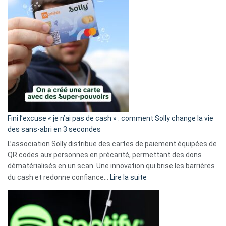
Fini l’excuse « je n’ai pas de cash » : comment Solly change la vie
des sans-abri en 3 secondes
L’association Solly distribue des cartes de paiement équipées de
QR codes aux personnes en précarité, permettant des dons
dématérialisés en un scan. Une innovation qui brise les barrières
:
du cash et redonne confiance…
Lire la suite
Fini
l’excuse
«
je