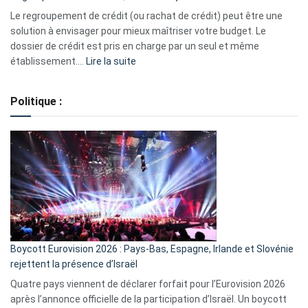
début
Le regroupement de crédit (ou rachat de crédit) peut être une
2023
solution à envisager pour mieux maîtriser votre budget. Le
dossier de crédit est pris en charge par un seul et même
:
établissement.…
Lire la suite
Regroupement
de
Politique :
crédits,
comment
ça
marche
?
Boycott Eurovision 2026 : Pays-Bas, Espagne, Irlande et Slovénie
rejettent la présence d’Israël
Quatre pays viennent de déclarer forfait pour l’Eurovision 2026
après l’annonce officielle de la participation d’Israël. Un boycott