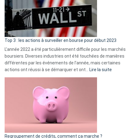
dé
cou
et
gui
d’a
ass
Top 3 : les actions à surveiller en bourse pour début 2023
L’année 2022 a été particulièrement difficile pour les marchés
boursiers. Diverses industries ont été touchées de manières
différentes par les événements de l’année, mais certaines
:
actions ont réussi à se démarquer et ont…
Lire la suite
Top
3
:
les
actions
à
surveiller
en
bourse
Regroupement de crédits, comment ça marche ?
pour