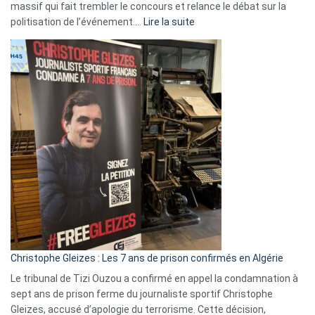
massif qui fait trembler le concours et relance le débat sur la
:
politisation de l’événement.…
Lire la suite
Boycott
Eurovision
2026
:
Pays-
Bas,
Espagne,
Irlande
et
Slovénie
rejettent
la
présence
d’Israël
Christophe Gleizes : Les 7 ans de prison confirmés en Algérie
Le tribunal de Tizi Ouzou a confirmé en appel la condamnation à
sept ans de prison ferme du journaliste sportif Christophe
Gleizes, accusé d’apologie du terrorisme. Cette décision,