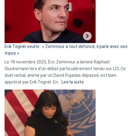
d’alliance
secrète
avec
le
RN
:
«
Erik Tegnér exulte : « Zemmour a tout défoncé, il parle avec ses
C’est
tripes »
une
Le 18 novembre 2025, Éric Zemmour a laminé Raphaël
fake
Glucksmann lors d’un débat particulièrement tendu sur LCI, Ce
news
duel verbal, animé par un David Pujadas dépassé, est bien
»
:
apprécié par Erik Tegnér. En…
Lire la suite
Erik
Tegnér
exulte
:
« Zemmour
a
tout
défoncé,