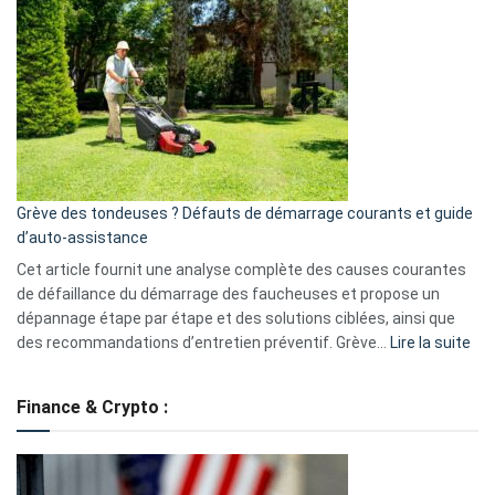
GitHub
une
caméra
de
surveillance
?
5
avantages
essentiels
Grève des tondeuses ? Défauts de démarrage courants et guide
de
d’auto-assistance
la
S330
Cet article fournit une analyse complète des causes courantes
eufy
de défaillance du démarrage des faucheuses et propose un
dépannage étape par étape et des solutions ciblées, ainsi que
:
des recommandations d’entretien préventif. Grève…
Lire la suite
Grè
de
Finance & Crypto :
to
?
Déf
de