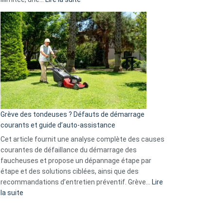
et
Comment
GitHub
choisir
une
caméra
de
surveillance
?
5
avantages
essentiels
Grève des tondeuses ? Défauts de démarrage
de
courants et guide d’auto-assistance
la
S330
Cet article fournit une analyse complète des causes
eufy
courantes de défaillance du démarrage des
faucheuses et propose un dépannage étape par
étape et des solutions ciblées, ainsi que des
recommandations d’entretien préventif. Grève…
Lire
:
la suite
Grève
des