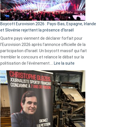
Boycott Eurovision 2026 : Pays-Bas, Espagne, Irlande
et Slovénie rejettent la présence d’Israël
Quatre pays viennent de déclarer forfait pour
l’Eurovision 2026 après l’annonce officielle de la
participation d’Israël. Un boycott massif qui fait
trembler le concours et relance le débat sur la
:
politisation de l’événement.…
Lire la suite
Boycott
Eurovision
2026
:
Pays-
Bas,
Espagne,
Irlande
et
Slovénie