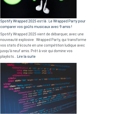
pas
de
cash
»
Spotify Wrapped 2025 est là : Le Wrapped Party pour
:
comparer vos goûts musicaux avec 9 amis !
comment
Spotify Wrapped 2025 vient de débarquer, avec une
Solly
nouveauté explosive : Wrapped Party, qui transforme
change
vos stats d’écoute en une compétition ludique avec
la
jusqu’à neuf amis. Prêt à voir qui domine vos
vie
:
playlists…
Lire la suite
des
Spotify
sans-
Wrapped
abri
2025
en
est
3
là
secondes
:
Le
Wrapped
Party
pour