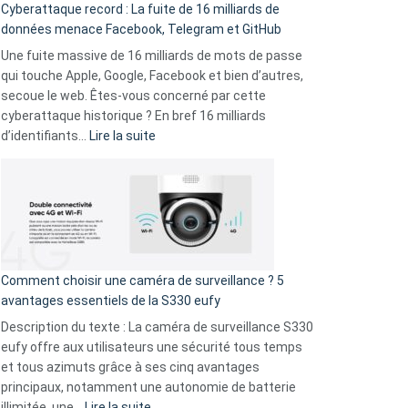
Cyberattaque record : La fuite de 16 milliards de
comparer
données menace Facebook, Telegram et GitHub
vos
goûts
Une fuite massive de 16 milliards de mots de passe
musicaux
qui touche Apple, Google, Facebook et bien d’autres,
avec
secoue le web. Êtes-vous concerné par cette
9
cyberattaque historique ? En bref 16 milliards
amis
:
d’identifiants…
Lire la suite
!
Cyberattaque
record
:
La
fuite
de
16
Comment choisir une caméra de surveillance ? 5
milliards
avantages essentiels de la S330 eufy
de
Description du texte : La caméra de surveillance S330
données
eufy offre aux utilisateurs une sécurité tous temps
menace
et tous azimuts grâce à ses cinq avantages
Facebook,
principaux, notamment une autonomie de batterie
Telegram
:
illimitée, une…
Lire la suite