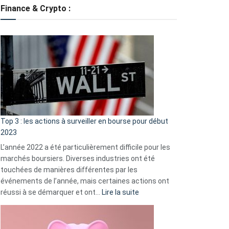
tondeuses
Finance & Crypto :
?
Défauts
de
démarrage
courants
et
guide
d’auto-
assistance
Top 3 : les actions à surveiller en bourse pour début
2023
L’année 2022 a été particulièrement difficile pour les
marchés boursiers. Diverses industries ont été
touchées de manières différentes par les
événements de l’année, mais certaines actions ont
:
réussi à se démarquer et ont…
Lire la suite
Top
3
: