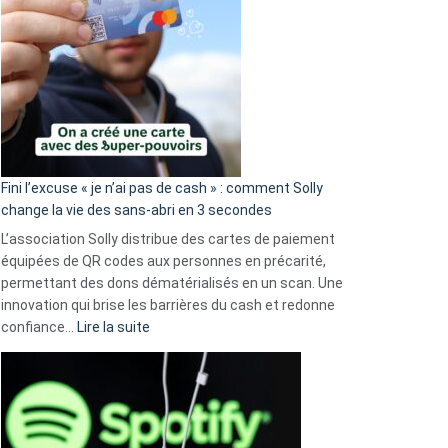
Fini l’excuse « je n’ai pas de cash » : comment Solly
change la vie des sans-abri en 3 secondes
L’association Solly distribue des cartes de paiement
équipées de QR codes aux personnes en précarité,
permettant des dons dématérialisés en un scan. Une
innovation qui brise les barrières du cash et redonne
:
confiance…
Lire la suite
Fini
l’excuse
«
je
n’ai