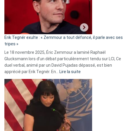
secrète
avec
le
RN
:
«
Erik Tegnér exulte : « Zemmour a tout défoncé, il parle avec ses
C’est
tripes »
une
Le 18 novembre 2025, Éric Zemmour a laminé Raphaël
fake
Glucksmann lors d’un débat particulièrement tendu sur LCI, Ce
news
duel verbal, animé par un David Pujadas dépassé, est bien
»
:
apprécié par Erik Tegnér. En…
Lire la suite
Erik
Tegnér
exulte
:
« Zemmour
a
tout
défoncé,
il