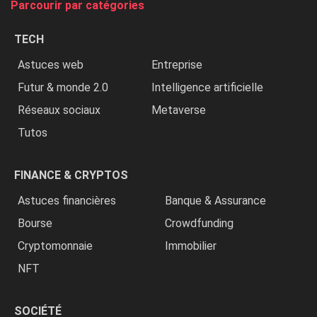
Parcourir par catégories
les
chrétiens
TECH
»
Astuces web
Entreprise
Futur & monde 2.0
Intelligence artificielle
Réseaux sociaux
Metaverse
Tutos
FINANCE & CRYPTOS
Astuces financières
Banque & Assurance
Bourse
Crowdfunding
Cryptomonnaie
Immobilier
NFT
SOCIÉTÉ