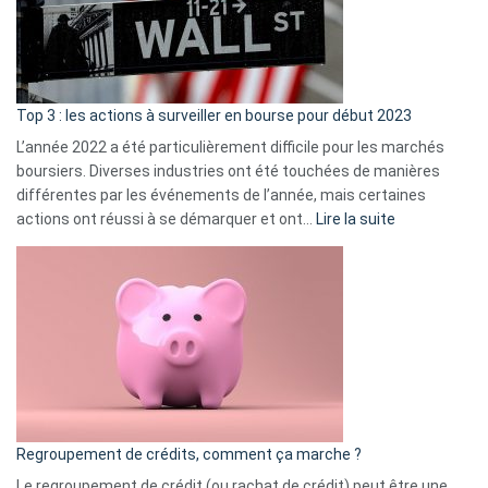
cou
et
gui
d’a
ass
Top 3 : les actions à surveiller en bourse pour début 2023
L’année 2022 a été particulièrement difficile pour les marchés
boursiers. Diverses industries ont été touchées de manières
différentes par les événements de l’année, mais certaines
:
actions ont réussi à se démarquer et ont…
Lire la suite
Top
3
:
les
actions
à
surveiller
en
bourse
Regroupement de crédits, comment ça marche ?
pour
début
Le regroupement de crédit (ou rachat de crédit) peut être une