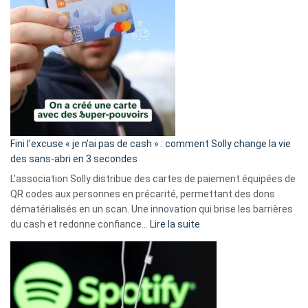
Fini l’excuse « je n’ai pas de cash » : comment Solly change la vie
des sans-abri en 3 secondes
L’association Solly distribue des cartes de paiement équipées de
QR codes aux personnes en précarité, permettant des dons
dématérialisés en un scan. Une innovation qui brise les barrières
:
du cash et redonne confiance…
Lire la suite
Fini
l’excuse
«
je
n’ai