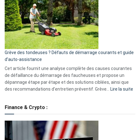
caméra
de
surveillance
?
5
avantages
essentiels
Grève des tondeuses ? Défauts de démarrage courants et guide
de
d’auto-assistance
la
S330
Cet article fournit une analyse complète des causes courantes
eufy
de défaillance du démarrage des faucheuses et propose un
dépannage étape par étape et des solutions ciblées, ainsi que
:
des recommandations d’entretien préventif. Grève…
Lire la suite
Grè
de
Finance & Crypto :
to
?
Déf
de
dé