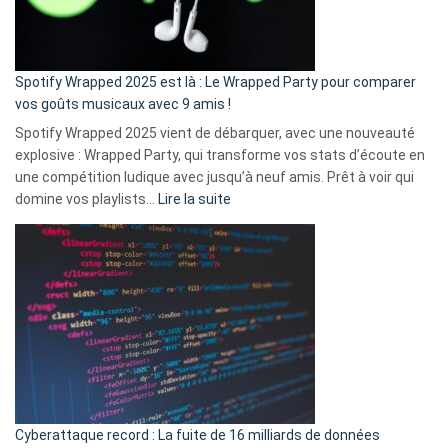
pas
de
cash
»
Spotify Wrapped 2025 est là : Le Wrapped Party pour comparer
:
vos goûts musicaux avec 9 amis !
comment
Spotify Wrapped 2025 vient de débarquer, avec une nouveauté
Solly
explosive : Wrapped Party, qui transforme vos stats d’écoute en
change
une compétition ludique avec jusqu’à neuf amis. Prêt à voir qui
la
:
domine vos playlists…
Lire la suite
vie
Spotify
des
Wrapped
sans-
2025
abri
est
en
là
3
:
secondes
Le
Wrapped
Party
pour
Cyberattaque record : La fuite de 16 milliards de données
comparer