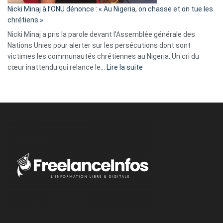
parle
Nicki Minaj à l’ONU dénonce : « Au Nigeria, on chasse et on tue les
avec
chrétiens »
ses
Nicki Minaj a pris la parole devant l’Assemblée générale des
tripes »
Nations Unies pour alerter sur les persécutions dont sont
victimes les communautés chrétiennes au Nigeria. Un cri du
:
cœur inattendu qui relance le…
Lire la suite
Nicki
Minaj
à
l’ONU
dénonce
:
«
Au
Nigeria,
on
chasse
et
on
tue