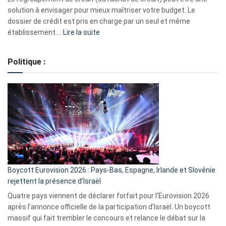
2023
solution à envisager pour mieux maîtriser votre budget. Le
dossier de crédit est pris en charge par un seul et même
:
établissement.…
Lire la suite
Regroupement
de
Politique :
crédits,
comment
ça
marche
?
Boycott Eurovision 2026 : Pays-Bas, Espagne, Irlande et Slovénie
rejettent la présence d’Israël
Quatre pays viennent de déclarer forfait pour l’Eurovision 2026
après l’annonce officielle de la participation d’Israël. Un boycott
massif qui fait trembler le concours et relance le débat sur la