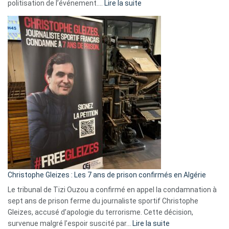
:
politisation de l’événement.…
Lire la suite
Boycott
Eurovision
2026
:
Pays-
Bas,
Espagne,
Irlande
et
Slovénie
rejettent
la
présence
d’Israël
Christophe Gleizes : Les 7 ans de prison confirmés en Algérie
Le tribunal de Tizi Ouzou a confirmé en appel la condamnation à
sept ans de prison ferme du journaliste sportif Christophe
Gleizes, accusé d’apologie du terrorisme. Cette décision,
:
survenue malgré l’espoir suscité par…
Lire la suite