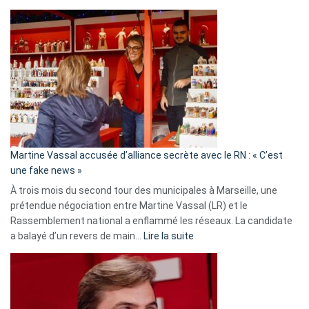
Christophe
Gleizes
:
Les
7
ans
de
prison
confirmés
en
Martine Vassal accusée d’alliance secrète avec le RN : « C’est
Algérie
une fake news »
À trois mois du second tour des municipales à Marseille, une
prétendue négociation entre Martine Vassal (LR) et le
Rassemblement national a enflammé les réseaux. La candidate
:
a balayé d’un revers de main…
Lire la suite
Martine
Vassal
accusée
d’alliance