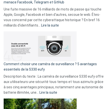
menace Facebook, Telegram et GitHub
vos
goûts
Une fuite massive de 16 milliards de mots de passe qui touche
musicaux
Apple, Google, Facebook et bien d’autres, secoue le web. Êtes-
avec
vous concerné par cette cyberattaque historique ? En bref 16
9
:
milliards d’identifiants…
Lire la suite
amis
Cyberattaque
!
record
:
La
fuite
de
16
Comment choisir une caméra de surveillance ? 5 avantages
milliards
essentiels de la S330 eufy
de
Description du texte : La caméra de surveillance S330 eufy offre
données
aux utilisateurs une sécurité tous temps et tous azimuts grâce
menace
à ses cinq avantages principaux, notamment une autonomie de
Facebook,
:
batterie illimitée, une…
Lire la suite
Telegram
Comment
et
choisir
GitHub
une