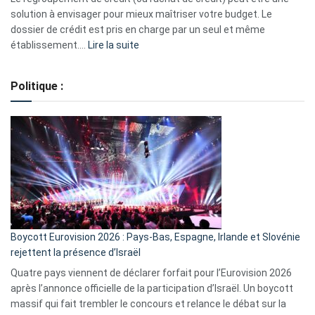
2023
solution à envisager pour mieux maîtriser votre budget. Le
dossier de crédit est pris en charge par un seul et même
:
établissement.…
Lire la suite
Regroupement
de
Politique :
crédits,
comment
ça
marche
?
Boycott Eurovision 2026 : Pays-Bas, Espagne, Irlande et Slovénie
rejettent la présence d’Israël
Quatre pays viennent de déclarer forfait pour l’Eurovision 2026
après l’annonce officielle de la participation d’Israël. Un boycott
massif qui fait trembler le concours et relance le débat sur la