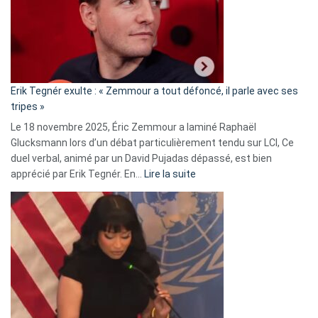
secrète
avec
le
RN
:
«
Erik Tegnér exulte : « Zemmour a tout défoncé, il parle avec ses
C’est
tripes »
une
Le 18 novembre 2025, Éric Zemmour a laminé Raphaël
fake
Glucksmann lors d’un débat particulièrement tendu sur LCI, Ce
news
duel verbal, animé par un David Pujadas dépassé, est bien
»
:
apprécié par Erik Tegnér. En…
Lire la suite
Erik
Tegnér
exulte
:
« Zemmour
a
tout
défoncé,
il