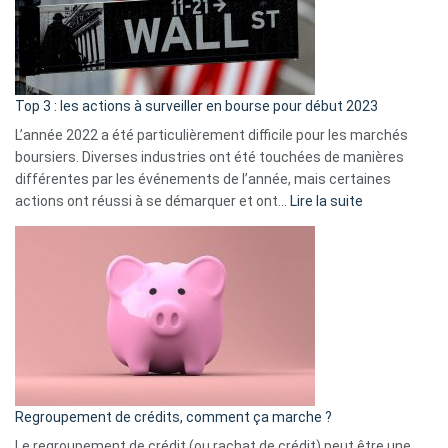
cou
et
gui
d’a
ass
Top 3 : les actions à surveiller en bourse pour début 2023
L’année 2022 a été particulièrement difficile pour les marchés
boursiers. Diverses industries ont été touchées de manières
différentes par les événements de l’année, mais certaines
:
actions ont réussi à se démarquer et ont…
Lire la suite
Top
3
:
les
actions
à
surveiller
en
bourse
Regroupement de crédits, comment ça marche ?
pour
début
Le regroupement de crédit (ou rachat de crédit) peut être une