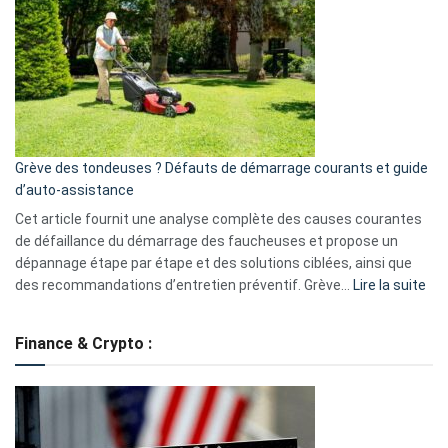
caméra
de
surveillance
?
5
avantages
essentiels
Grève des tondeuses ? Défauts de démarrage courants et guide
de
d’auto-assistance
la
S330
Cet article fournit une analyse complète des causes courantes
eufy
de défaillance du démarrage des faucheuses et propose un
dépannage étape par étape et des solutions ciblées, ainsi que
:
des recommandations d’entretien préventif. Grève…
Lire la suite
Grè
de
Finance & Crypto :
to
?
Déf
de
dé