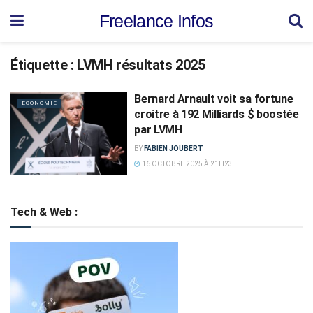
Freelance Infos
Étiquette :
LVMH résultats 2025
Bernard Arnault voit sa fortune
ÉCONOMIE
croitre à 192 Milliards $ boostée
par LVMH
BY
FABIEN JOUBERT
16 OCTOBRE 2025 À 21H23
Tech & Web :