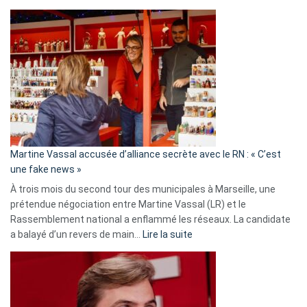
Christophe
Gleizes
:
Les
7
ans
de
prison
confirmés
en
Martine Vassal accusée d’alliance secrète avec le RN : « C’est
Algérie
une fake news »
À trois mois du second tour des municipales à Marseille, une
prétendue négociation entre Martine Vassal (LR) et le
Rassemblement national a enflammé les réseaux. La candidate
:
a balayé d’un revers de main…
Lire la suite
Martine
Vassal
accusée
d’alliance