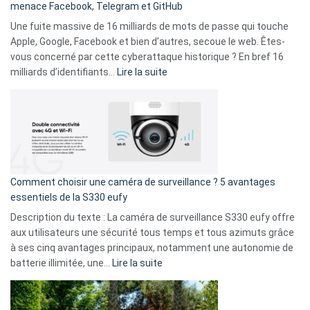
menace Facebook, Telegram et GitHub
vos
goûts
Une fuite massive de 16 milliards de mots de passe qui touche
musicaux
Apple, Google, Facebook et bien d’autres, secoue le web. Êtes-
avec
vous concerné par cette cyberattaque historique ? En bref 16
9
:
milliards d’identifiants…
Lire la suite
amis
Cyberattaque
!
record
:
La
fuite
de
16
Comment choisir une caméra de surveillance ? 5 avantages
milliards
essentiels de la S330 eufy
de
Description du texte : La caméra de surveillance S330 eufy offre
données
aux utilisateurs une sécurité tous temps et tous azimuts grâce
menace
à ses cinq avantages principaux, notamment une autonomie de
Facebook,
:
batterie illimitée, une…
Lire la suite
Telegram
Comment
et
choisir
GitHub
une