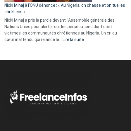
parle
Nicki Minaj à l’ONU dénonce : « Au Nigeria, on chasse et on tue les
avec
chrétiens »
ses
Nicki Minaj a pris la parole devant l’Assemblée générale des
tripes »
Nations Unies pour alerter sur les persécutions dont sont
victimes les communautés chrétiennes au Nigeria. Un cri du
:
cœur inattendu qui relance le…
Lire la suite
Nicki
Minaj
à
l’ONU
dénonce
:
«
Au
Nigeria,
on
chasse
et
on
tue