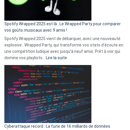
pas
de
cash
»
Spotify Wrapped 2025 est là : Le Wrapped Party pour comparer
:
vos goûts musicaux avec 9 amis !
comment
Spotify Wrapped 2025 vient de débarquer, avec une nouveauté
Solly
explosive : Wrapped Party, qui transforme vos stats d’écoute en
change
une compétition ludique avec jusqu’à neuf amis. Prêt à voir qui
la
:
domine vos playlists…
Lire la suite
vie
Spotify
des
Wrapped
sans-
2025
abri
est
en
là
3
:
secondes
Le
Wrapped
Party
pour
Cyberattaque record : La fuite de 16 milliards de données
comparer