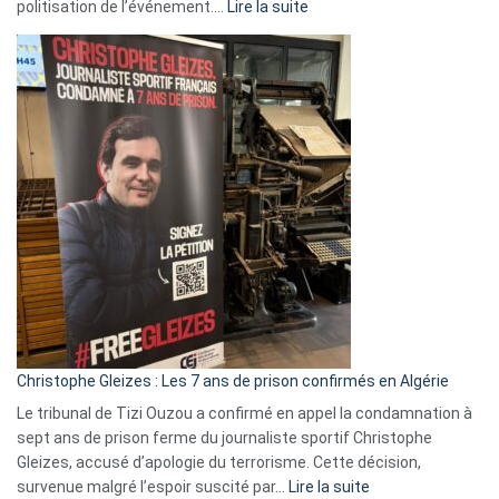
:
politisation de l’événement.…
Lire la suite
Boycott
Eurovision
2026
:
Pays-
Bas,
Espagne,
Irlande
et
Slovénie
rejettent
la
présence
d’Israël
Christophe Gleizes : Les 7 ans de prison confirmés en Algérie
Le tribunal de Tizi Ouzou a confirmé en appel la condamnation à
sept ans de prison ferme du journaliste sportif Christophe
Gleizes, accusé d’apologie du terrorisme. Cette décision,
:
survenue malgré l’espoir suscité par…
Lire la suite