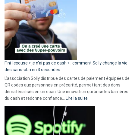
Fini l’excuse « je n’ai pas de cash » : comment Solly change la vie
des sans-abri en 3 secondes
L’association Solly distribue des cartes de paiement équipées de
QR codes aux personnes en précarité, permettant des dons
dématérialisés en un scan. Une innovation qui brise les barrières
:
du cash et redonne confiance…
Lire la suite
Fini
l’excuse
«
je
n’ai