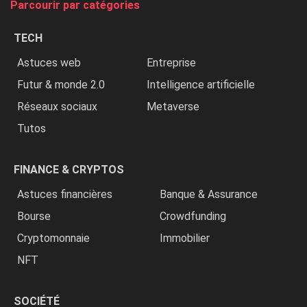
Parcourir par catégories
les
chrétiens
TECH
»
Astuces web
Entreprise
Futur & monde 2.0
Intelligence artificielle
Réseaux sociaux
Metaverse
Tutos
FINANCE & CRYPTOS
Astuces financières
Banque & Assurance
Bourse
Crowdfunding
Cryptomonnaie
Immobilier
NFT
SOCIÉTÉ