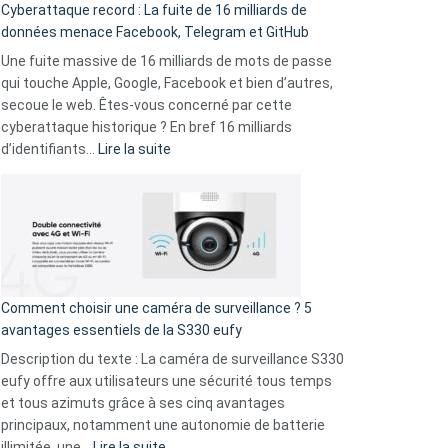
Cyberattaque record : La fuite de 16 milliards de
comparer
données menace Facebook, Telegram et GitHub
vos
goûts
Une fuite massive de 16 milliards de mots de passe
musicaux
qui touche Apple, Google, Facebook et bien d’autres,
avec
secoue le web. Êtes-vous concerné par cette
9
cyberattaque historique ? En bref 16 milliards
amis
:
d’identifiants…
Lire la suite
!
Cyberattaque
record
:
La
fuite
de
16
Comment choisir une caméra de surveillance ? 5
milliards
avantages essentiels de la S330 eufy
de
Description du texte : La caméra de surveillance S330
données
eufy offre aux utilisateurs une sécurité tous temps
menace
et tous azimuts grâce à ses cinq avantages
Facebook,
principaux, notamment une autonomie de batterie
Telegram
:
illimitée, une…
Lire la suite