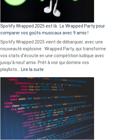
pas
de
cash
»
Spotify Wrapped 2025 est là : Le Wrapped Party pour
:
comparer vos goûts musicaux avec 9 amis !
comment
Spotify Wrapped 2025 vient de débarquer, avec une
Solly
nouveauté explosive : Wrapped Party, qui transforme
change
vos stats d’écoute en une compétition ludique avec
la
jusqu’à neuf amis. Prêt à voir qui domine vos
vie
:
playlists…
Lire la suite
des
Spotify
sans-
Wrapped
abri
2025
en
est
3
là
secondes
:
Le
Wrapped
Party
pour