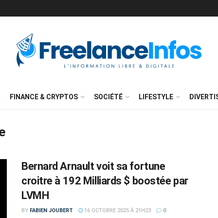
FINANCE & CRYPTOS
SOCIÉTÉ
LIFESTYLE
DIVERT
e
Bernard Arnault voit sa fortune
croitre à 192 Milliards $ boostée par
LVMH
BY
FABIEN JOUBERT
16 OCTOBRE 2025 À 21H23
0