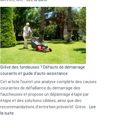
et
Comment
GitHub
choisir
une
caméra
de
surveillance
?
5
avantages
essentiels
Grève des tondeuses ? Défauts de démarrage
de
courants et guide d’auto-assistance
la
S330
Cet article fournit une analyse complète des causes
eufy
courantes de défaillance du démarrage des
faucheuses et propose un dépannage étape par
étape et des solutions ciblées, ainsi que des
recommandations d’entretien préventif. Grève…
Lire
:
la suite
Grève
des