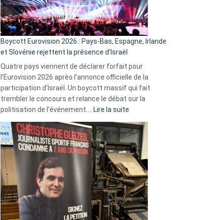
Boycott Eurovision 2026 : Pays-Bas, Espagne, Irlande
et Slovénie rejettent la présence d’Israël
Quatre pays viennent de déclarer forfait pour
l’Eurovision 2026 après l’annonce officielle de la
participation d’Israël. Un boycott massif qui fait
trembler le concours et relance le débat sur la
:
politisation de l’événement.…
Lire la suite
Boycott
Eurovision
2026
:
Pays-
Bas,
Espagne,
Irlande
et
Slovénie