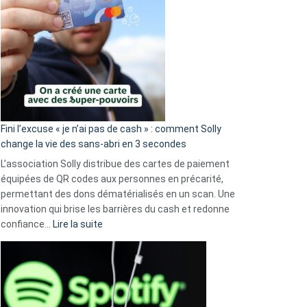
Fini l’excuse « je n’ai pas de cash » : comment Solly
change la vie des sans-abri en 3 secondes
L’association Solly distribue des cartes de paiement
équipées de QR codes aux personnes en précarité,
permettant des dons dématérialisés en un scan. Une
innovation qui brise les barrières du cash et redonne
:
confiance…
Lire la suite
Fini
l’excuse
«
je
n’ai