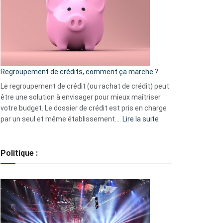
les
actions
à
surveiller
en
bourse
Regroupement de crédits, comment ça marche ?
pour
début
Le regroupement de crédit (ou rachat de crédit) peut
2023
être une solution à envisager pour mieux maîtriser
votre budget. Le dossier de crédit est pris en charge
:
par un seul et même établissement.…
Lire la suite
Regroupement
de
crédits,
Politique :
comment
ça
marche
?