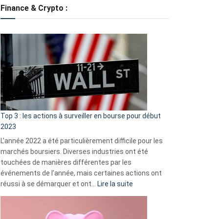
tondeuses
Finance & Crypto :
?
Défauts
de
démarrage
courants
et
guide
d’auto-
assistance
Top 3 : les actions à surveiller en bourse pour début
2023
L’année 2022 a été particulièrement difficile pour les
marchés boursiers. Diverses industries ont été
touchées de manières différentes par les
événements de l’année, mais certaines actions ont
:
réussi à se démarquer et ont…
Lire la suite
Top
3
: