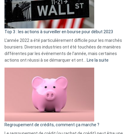
cou
et
gui
d’a
ass
Top 3 : les actions à surveiller en bourse pour début 2023
L’année 2022 a été particulièrement difficile pour les marchés
boursiers. Diverses industries ont été touchées de manières
différentes par les événements de l’année, mais certaines
:
actions ont réussi à se démarquer et ont…
Lire la suite
Top
3
:
les
actions
à
surveiller
en
bourse
Regroupement de crédits, comment ça marche ?
pour
début
Le regroupement de crédit (ou rachat de crédit) peut être une