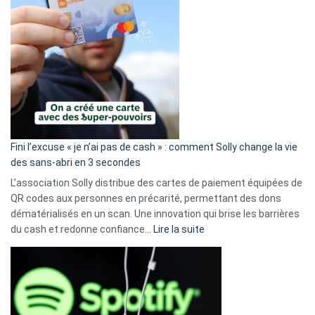
Fini l’excuse « je n’ai pas de cash » : comment Solly change la vie
des sans-abri en 3 secondes
L’association Solly distribue des cartes de paiement équipées de
QR codes aux personnes en précarité, permettant des dons
dématérialisés en un scan. Une innovation qui brise les barrières
:
du cash et redonne confiance…
Lire la suite
Fini
l’excuse
«
je
n’ai