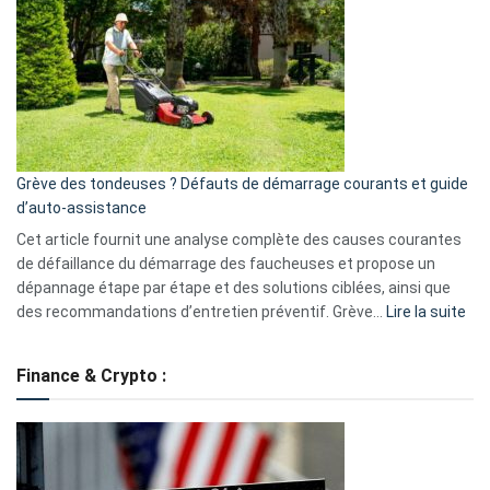
caméra
de
surveillance
?
5
avantages
essentiels
Grève des tondeuses ? Défauts de démarrage courants et guide
de
d’auto-assistance
la
S330
Cet article fournit une analyse complète des causes courantes
eufy
de défaillance du démarrage des faucheuses et propose un
dépannage étape par étape et des solutions ciblées, ainsi que
:
des recommandations d’entretien préventif. Grève…
Lire la suite
Grè
de
Finance & Crypto :
to
?
Déf
de
dé