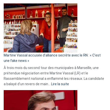
Christophe
Gleizes
:
Les
7
ans
de
prison
confirmés
en
Martine Vassal accusée d’alliance secrète avec le RN : « C’est
Algérie
une fake news »
À trois mois du second tour des municipales à Marseille, une
prétendue négociation entre Martine Vassal (LR) et le
Rassemblement national a enflammé les réseaux. La candidate
:
a balayé d’un revers de main…
Lire la suite
Martine
Vassal
accusée
d’alliance