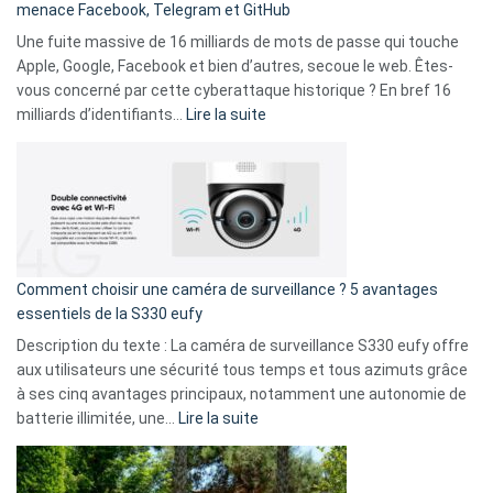
menace Facebook, Telegram et GitHub
vos
goûts
Une fuite massive de 16 milliards de mots de passe qui touche
musicaux
Apple, Google, Facebook et bien d’autres, secoue le web. Êtes-
avec
vous concerné par cette cyberattaque historique ? En bref 16
9
:
milliards d’identifiants…
Lire la suite
amis
Cyberattaque
!
record
:
La
fuite
de
16
Comment choisir une caméra de surveillance ? 5 avantages
milliards
essentiels de la S330 eufy
de
Description du texte : La caméra de surveillance S330 eufy offre
données
aux utilisateurs une sécurité tous temps et tous azimuts grâce
menace
à ses cinq avantages principaux, notamment une autonomie de
Facebook,
:
batterie illimitée, une…
Lire la suite
Telegram
Comment
et
choisir
GitHub
une