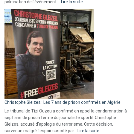
:
politisation de l’événement.…
Lire la suite
Boycott
Eurovision
2026
:
Pays-
Bas,
Espagne,
Irlande
et
Slovénie
rejettent
la
présence
d’Israël
Christophe Gleizes : Les 7 ans de prison confirmés en Algérie
Le tribunal de Tizi Ouzou a confirmé en appel la condamnation à
sept ans de prison ferme du journaliste sportif Christophe
Gleizes, accusé d’apologie du terrorisme. Cette décision,
:
survenue malgré l’espoir suscité par…
Lire la suite