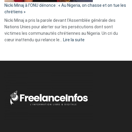
parle
Nicki Minaj à l’ONU dénonce : « Au Nigeria, on chasse et on tue les
avec
chrétiens »
ses
Nicki Minaj a pris la parole devant l’Assemblée générale des
tripes »
Nations Unies pour alerter sur les persécutions dont sont
victimes les communautés chrétiennes au Nigeria. Un cri du
:
cœur inattendu qui relance le…
Lire la suite
Nicki
Minaj
à
l’ONU
dénonce
:
«
Au
Nigeria,
on
chasse
et
on
tue