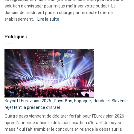
2023
solution à envisager pour mieux maîtriser votre budget. Le
dossier de crédit est pris en charge par un seul et même
:
établissement.…
Lire la suite
Regroupement
de
Politique :
crédits,
comment
ça
marche
?
Boycott Eurovision 2026 : Pays-Bas, Espagne, Irlande et Slovénie
rejettent la présence d’Israël
Quatre pays viennent de déclarer forfait pour l’Eurovision 2026
après l’annonce officielle de la participation d’Israël. Un boycott
massif qui fait trembler le concours et relance le débat sur la