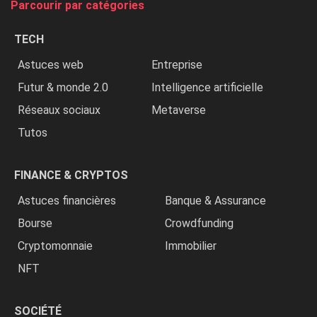
Parcourir par catégories
les
chrétiens
TECH
»
Astuces web
Entreprise
Futur & monde 2.0
Intelligence artificielle
Réseaux sociaux
Metaverse
Tutos
FINANCE & CRYPTOS
Astuces financières
Banque & Assurance
Bourse
Crowdfunding
Cryptomonnaie
Immobilier
NFT
SOCIÉTÉ