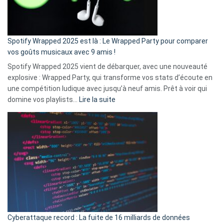
pas
de
cash
»
Spotify Wrapped 2025 est là : Le Wrapped Party pour comparer
:
vos goûts musicaux avec 9 amis !
comment
Spotify Wrapped 2025 vient de débarquer, avec une nouveauté
Solly
explosive : Wrapped Party, qui transforme vos stats d’écoute en
change
une compétition ludique avec jusqu’à neuf amis. Prêt à voir qui
la
:
domine vos playlists…
Lire la suite
vie
Spotify
des
Wrapped
sans-
2025
abri
est
en
là
3
:
secondes
Le
Wrapped
Party
pour
Cyberattaque record : La fuite de 16 milliards de données
comparer