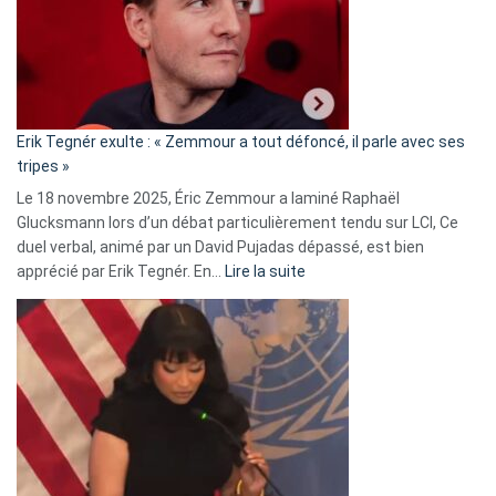
secrète
avec
le
RN
:
«
Erik Tegnér exulte : « Zemmour a tout défoncé, il parle avec ses
C’est
tripes »
une
Le 18 novembre 2025, Éric Zemmour a laminé Raphaël
fake
Glucksmann lors d’un débat particulièrement tendu sur LCI, Ce
news
duel verbal, animé par un David Pujadas dépassé, est bien
»
:
apprécié par Erik Tegnér. En…
Lire la suite
Erik
Tegnér
exulte
:
« Zemmour
a
tout
défoncé,
il