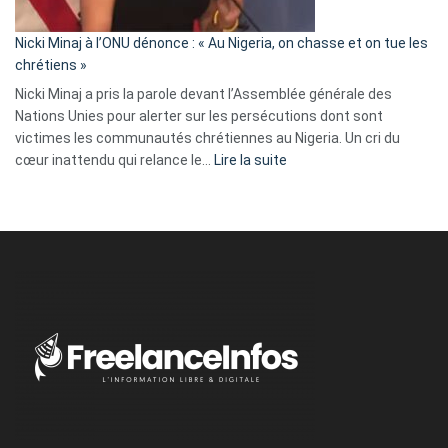
il
parle
Nicki Minaj à l’ONU dénonce : « Au Nigeria, on chasse et on tue les
avec
chrétiens »
ses
Nicki Minaj a pris la parole devant l’Assemblée générale des
tripes »
Nations Unies pour alerter sur les persécutions dont sont
victimes les communautés chrétiennes au Nigeria. Un cri du
:
cœur inattendu qui relance le…
Lire la suite
Nicki
Minaj
à
l’ONU
dénonce
:
«
Au
Nigeria,
on
chasse
et
on