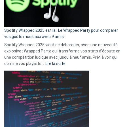
n’ai
pas
de
cash
»
Spotify Wrapped 2025 est là : Le Wrapped Party pour comparer
:
vos goûts musicaux avec 9 amis !
comment
Spotify Wrapped 2025 vient de débarquer, avec une nouveauté
Solly
explosive : Wrapped Party, qui transforme vos stats d’écoute en
change
une compétition ludique avec jusqu’à neuf amis. Prêt à voir qui
la
:
domine vos playlists…
Lire la suite
vie
Spotify
des
Wrapped
sans-
2025
abri
est
en
là
3
:
secondes
Le
Wrapped
Party
pour