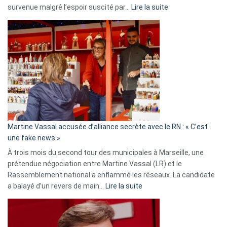
:
survenue malgré l’espoir suscité par…
Lire la suite
Christophe
Gleizes
:
Les
7
ans
de
prison
confirmés
en
Martine Vassal accusée d’alliance secrète avec le RN : « C’est
Algérie
une fake news »
À trois mois du second tour des municipales à Marseille, une
prétendue négociation entre Martine Vassal (LR) et le
Rassemblement national a enflammé les réseaux. La candidate
:
a balayé d’un revers de main…
Lire la suite
Martine
Vassal
accusée