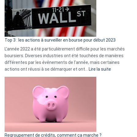
dé
cou
et
gui
d’a
ass
Top 3 : les actions à surveiller en bourse pour début 2023
L’année 2022 a été particulièrement difficile pour les marchés
boursiers. Diverses industries ont été touchées de manières
différentes par les événements de l’année, mais certaines
:
actions ont réussi à se démarquer et ont…
Lire la suite
Top
3
:
les
actions
à
surveiller
en
bourse
Regroupement de crédits, comment ça marche ?
pour