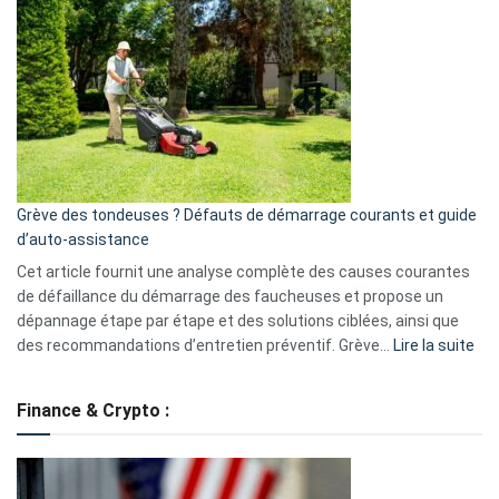
GitHub
une
caméra
de
surveillance
?
5
avantages
essentiels
Grève des tondeuses ? Défauts de démarrage courants et guide
de
d’auto-assistance
la
S330
Cet article fournit une analyse complète des causes courantes
eufy
de défaillance du démarrage des faucheuses et propose un
dépannage étape par étape et des solutions ciblées, ainsi que
:
des recommandations d’entretien préventif. Grève…
Lire la suite
Grè
de
Finance & Crypto :
to
?
Déf
de