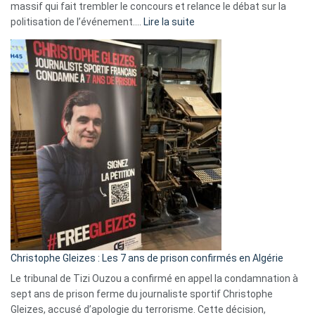
massif qui fait trembler le concours et relance le débat sur la
:
politisation de l’événement.…
Lire la suite
Boycott
Eurovision
2026
:
Pays-
Bas,
Espagne,
Irlande
et
Slovénie
rejettent
la
présence
d’Israël
Christophe Gleizes : Les 7 ans de prison confirmés en Algérie
Le tribunal de Tizi Ouzou a confirmé en appel la condamnation à
sept ans de prison ferme du journaliste sportif Christophe
Gleizes, accusé d’apologie du terrorisme. Cette décision,