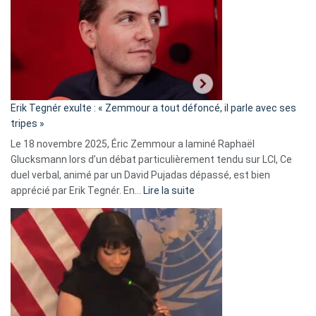
d’alliance
secrète
avec
le
RN
:
«
Erik Tegnér exulte : « Zemmour a tout défoncé, il parle avec ses
C’est
tripes »
une
Le 18 novembre 2025, Éric Zemmour a laminé Raphaël
fake
Glucksmann lors d’un débat particulièrement tendu sur LCI, Ce
news
duel verbal, animé par un David Pujadas dépassé, est bien
»
:
apprécié par Erik Tegnér. En…
Lire la suite
Erik
Tegnér
exulte
:
« Zemmour
a
tout
défoncé,