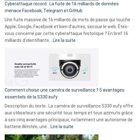
Cyberattaque record : La fuite de 16 milliards de données
comparer
menace Facebook, Telegram et GitHub
vos
goûts
Une fuite massive de 16 milliards de mots de passe qui touche
musicaux
Apple, Google, Facebook et bien d’autres, secoue le web. Êtes-
avec
vous concerné par cette cyberattaque historique ? En bref 16
9
:
milliards d’identifiants…
Lire la suite
amis
Cyberattaque
!
record
:
La
fuite
de
16
Comment choisir une caméra de surveillance ? 5 avantages
milliards
essentiels de la S330 eufy
de
Description du texte : La caméra de surveillance S330 eufy offre
données
aux utilisateurs une sécurité tous temps et tous azimuts grâce
menace
à ses cinq avantages principaux, notamment une autonomie de
Facebook,
:
batterie illimitée, une…
Lire la suite
Telegram
Comment
et
choisir