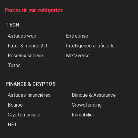
tue
Parcourir par catégories
les
chrétiens
TECH
»
Astuces web
Entreprise
Futur & monde 2.0
Intelligence artificielle
Réseaux sociaux
Metaverse
Tutos
FINANCE & CRYPTOS
Astuces financières
Banque & Assurance
Bourse
Crowdfunding
Cryptomonnaie
Immobilier
NFT