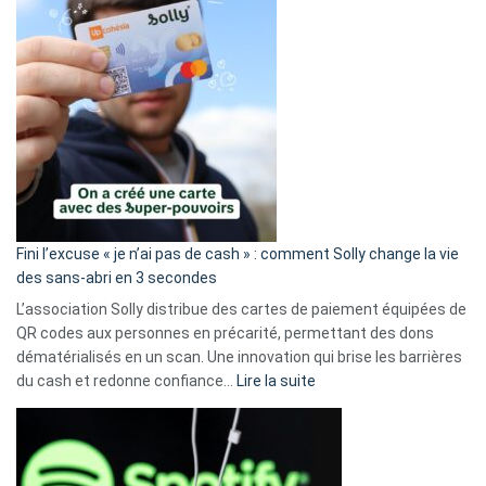
Fini l’excuse « je n’ai pas de cash » : comment Solly change la vie
des sans-abri en 3 secondes
L’association Solly distribue des cartes de paiement équipées de
QR codes aux personnes en précarité, permettant des dons
dématérialisés en un scan. Une innovation qui brise les barrières
:
du cash et redonne confiance…
Lire la suite
Fini
l’excuse
«
je