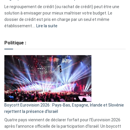
début
Le regroupement de crédit (ou rachat de crédit) peut être une
2023
solution à envisager pour mieux maîtriser votre budget. Le
dossier de crédit est pris en charge par un seul et même
:
établissement.…
Lire la suite
Regroupement
de
Politique :
crédits,
comment
ça
marche
?
Boycott Eurovision 2026 : Pays-Bas, Espagne, Irlande et Slovénie
rejettent la présence d’Israël
Quatre pays viennent de déclarer forfait pour l’Eurovision 2026
après l’annonce officielle de la participation d’Israël. Un boycott