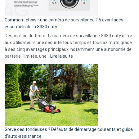
fuite
de
16
Comment choisir une caméra de surveillance ? 5 avantages
milliards
essentiels de la S330 eufy
de
Description du texte : La caméra de surveillance S330 eufy offre
données
aux utilisateurs une sécurité tous temps et tous azimuts grâce
menace
à ses cinq avantages principaux, notamment une autonomie de
Facebook,
:
batterie illimitée, une…
Lire la suite
Telegram
Comment
et
choisir
GitHub
une
caméra
de
surveillance
?
5
avantages
essentiels
Grève des tondeuses ? Défauts de démarrage courants et guide
de
d’auto-assistance
la