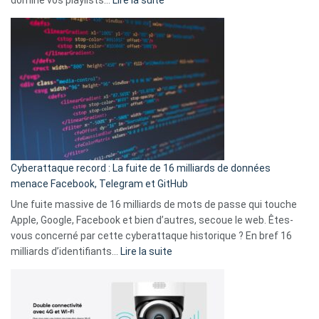
vie
Spotify
des
Wrapped
sans-
2025
abri
est
en
là
3
:
secondes
Le
Wrapped
Party
pour
Cyberattaque record : La fuite de 16 milliards de données
comparer
menace Facebook, Telegram et GitHub
vos
goûts
Une fuite massive de 16 milliards de mots de passe qui touche
musicaux
Apple, Google, Facebook et bien d’autres, secoue le web. Êtes-
avec
vous concerné par cette cyberattaque historique ? En bref 16
9
:
milliards d’identifiants…
Lire la suite
amis
Cyberattaque
!
record
:
La