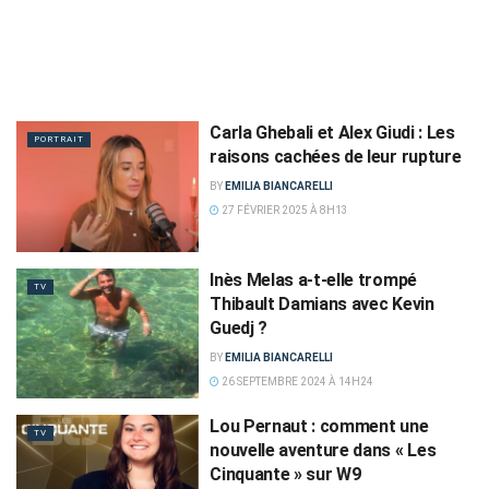
Carla Ghebali et Alex Giudi : Les
PORTRAIT
raisons cachées de leur rupture
BY
EMILIA BIANCARELLI
27 FÉVRIER 2025 À 8H13
Inès Melas a-t-elle trompé
TV
Thibault Damians avec Kevin
Guedj ?
BY
EMILIA BIANCARELLI
26 SEPTEMBRE 2024 À 14H24
Lou Pernaut : comment une
TV
nouvelle aventure dans « Les
Cinquante » sur W9