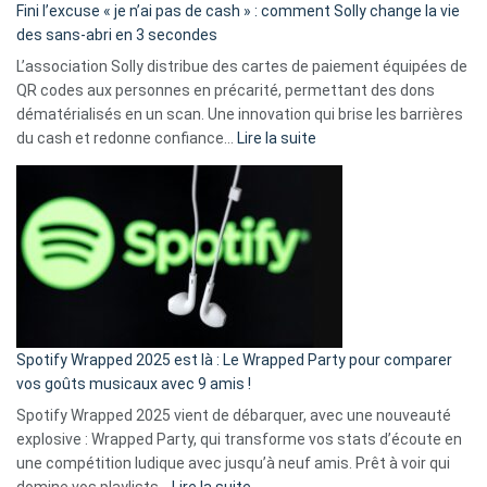
Fini l’excuse « je n’ai pas de cash » : comment Solly change la vie
des sans-abri en 3 secondes
L’association Solly distribue des cartes de paiement équipées de
QR codes aux personnes en précarité, permettant des dons
dématérialisés en un scan. Une innovation qui brise les barrières
:
du cash et redonne confiance…
Lire la suite
Fini
l’excuse
«
je
n’ai
pas
de
cash
»
Spotify Wrapped 2025 est là : Le Wrapped Party pour comparer
:
vos goûts musicaux avec 9 amis !
comment
Spotify Wrapped 2025 vient de débarquer, avec une nouveauté
Solly
explosive : Wrapped Party, qui transforme vos stats d’écoute en
change
une compétition ludique avec jusqu’à neuf amis. Prêt à voir qui
la
:
domine vos playlists…
Lire la suite