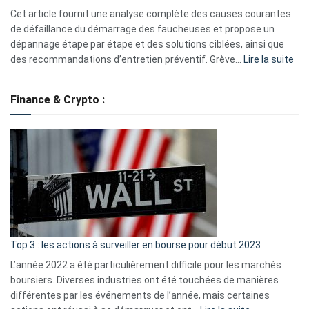
S330
Cet article fournit une analyse complète des causes courantes
eufy
de défaillance du démarrage des faucheuses et propose un
dépannage étape par étape et des solutions ciblées, ainsi que
:
des recommandations d’entretien préventif. Grève…
Lire la suite
Grè
de
Finance & Crypto :
to
?
Déf
de
dé
cou
et
gui
d’a
ass
Top 3 : les actions à surveiller en bourse pour début 2023
L’année 2022 a été particulièrement difficile pour les marchés
boursiers. Diverses industries ont été touchées de manières
différentes par les événements de l’année, mais certaines