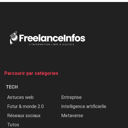
à
l’ONU
dénonce
:
«
Au
Nigeria,
on
chasse
et
on
tue
Parcourir par catégories
les
chrétiens
TECH
»
Astuces web
Entreprise
Futur & monde 2.0
Intelligence artificielle
Réseaux sociaux
Metaverse
Tutos