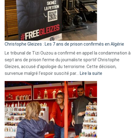
et
Slovénie
rejettent
la
présence
d’Israël
Christophe Gleizes : Les 7 ans de prison confirmés en Algérie
Le tribunal de Tizi Ouzou a confirmé en appel la condamnation à
sept ans de prison ferme du journaliste sportif Christophe
Gleizes, accusé d’apologie du terrorisme. Cette décision,
:
survenue malgré l’espoir suscité par…
Lire la suite
Christophe
Gleizes
:
Les
7
ans
de
prison
confirmés