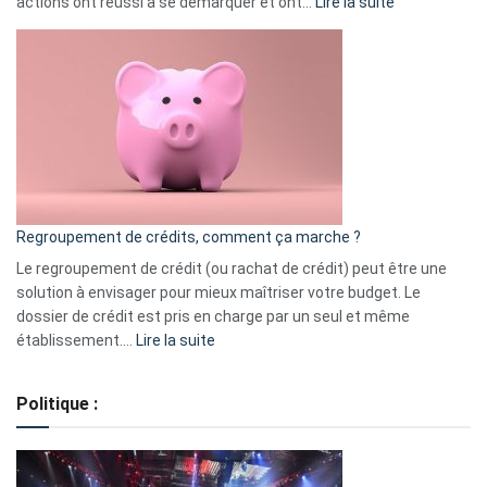
:
actions ont réussi à se démarquer et ont…
Lire la suite
Top
3
:
les
actions
à
surveiller
en
bourse
Regroupement de crédits, comment ça marche ?
pour
début
Le regroupement de crédit (ou rachat de crédit) peut être une
2023
solution à envisager pour mieux maîtriser votre budget. Le
dossier de crédit est pris en charge par un seul et même
:
établissement.…
Lire la suite
Regroupement
de
Politique :
crédits,
comment
ça
marche