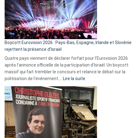
?
Boycott Eurovision 2026 : Pays-Bas, Espagne, Irlande et Slovénie
rejettent la présence d’Israël
Quatre pays viennent de déclarer forfait pour l’Eurovision 2026
après l’annonce officielle de la participation d’Israël. Un boycott
massif qui fait trembler le concours et relance le débat sur la
:
politisation de l’événement.…
Lire la suite
Boycott
Eurovision
2026
:
Pays-
Bas,
Espagne,
Irlande