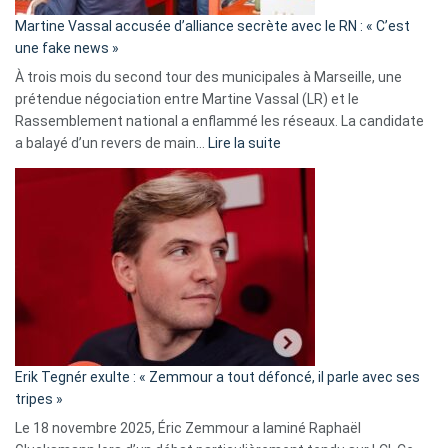
en
Martine Vassal accusée d’alliance secrète avec le RN : « C’est
Algérie
une fake news »
À trois mois du second tour des municipales à Marseille, une
prétendue négociation entre Martine Vassal (LR) et le
Rassemblement national a enflammé les réseaux. La candidate
:
a balayé d’un revers de main…
Lire la suite
Martine
Vassal
accusée
d’alliance
secrète
avec
le
RN
:
«
Erik Tegnér exulte : « Zemmour a tout défoncé, il parle avec ses
C’est
tripes »
une
Le 18 novembre 2025, Éric Zemmour a laminé Raphaël
fake