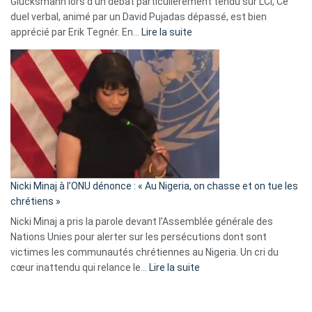
Glucksmann lors d’un débat particulièrement tendu sur LCI, Ce
news
duel verbal, animé par un David Pujadas dépassé, est bien
»
:
apprécié par Erik Tegnér. En…
Lire la suite
Erik
Tegnér
exulte
:
« Zemmour
a
tout
défoncé,
il
parle
Nicki Minaj à l’ONU dénonce : « Au Nigeria, on chasse et on tue les
avec
chrétiens »
ses
Nicki Minaj a pris la parole devant l’Assemblée générale des
tripes »
Nations Unies pour alerter sur les persécutions dont sont
victimes les communautés chrétiennes au Nigeria. Un cri du
:
cœur inattendu qui relance le…
Lire la suite
Nicki
Minaj