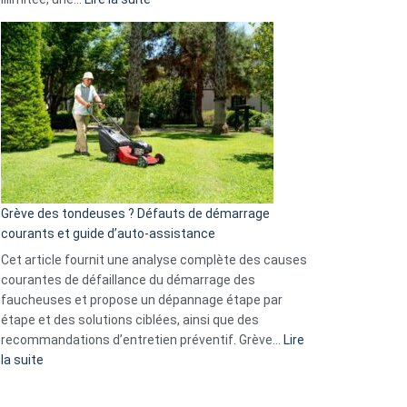
et
Comment
GitHub
choisir
une
caméra
de
surveillance
?
5
avantages
essentiels
Grève des tondeuses ? Défauts de démarrage
de
courants et guide d’auto-assistance
la
S330
Cet article fournit une analyse complète des causes
eufy
courantes de défaillance du démarrage des
faucheuses et propose un dépannage étape par
étape et des solutions ciblées, ainsi que des
recommandations d’entretien préventif. Grève…
Lire
:
la suite
Grève
des