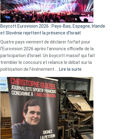
Boycott Eurovision 2026 : Pays-Bas, Espagne, Irlande
et Slovénie rejettent la présence d’Israël
Quatre pays viennent de déclarer forfait pour
l’Eurovision 2026 après l’annonce officielle de la
participation d’Israël. Un boycott massif qui fait
trembler le concours et relance le débat sur la
:
politisation de l’événement.…
Lire la suite
Boycott
Eurovision
2026
:
Pays-
Bas,
Espagne,
Irlande
et
Slovénie