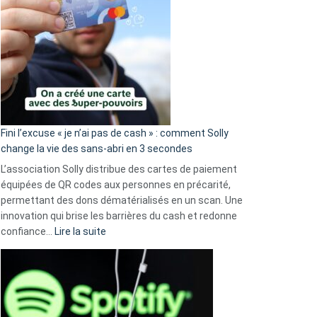
Fini l’excuse « je n’ai pas de cash » : comment Solly
change la vie des sans-abri en 3 secondes
L’association Solly distribue des cartes de paiement
équipées de QR codes aux personnes en précarité,
permettant des dons dématérialisés en un scan. Une
innovation qui brise les barrières du cash et redonne
:
confiance…
Lire la suite
Fini
l’excuse
«
je
n’ai