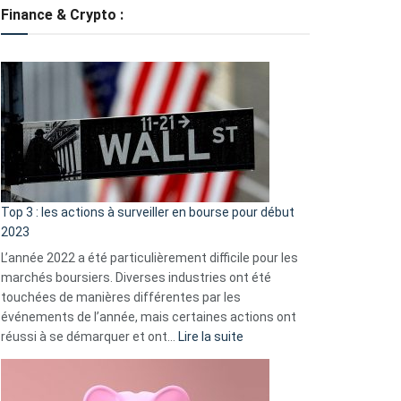
tondeuses
Finance & Crypto :
?
Défauts
de
démarrage
courants
et
guide
d’auto-
assistance
Top 3 : les actions à surveiller en bourse pour début
2023
L’année 2022 a été particulièrement difficile pour les
marchés boursiers. Diverses industries ont été
touchées de manières différentes par les
événements de l’année, mais certaines actions ont
:
réussi à se démarquer et ont…
Lire la suite
Top
3
: