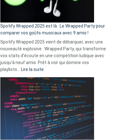
pas
de
cash
»
Spotify Wrapped 2025 est là : Le Wrapped Party pour
:
comparer vos goûts musicaux avec 9 amis !
comment
Spotify Wrapped 2025 vient de débarquer, avec une
Solly
nouveauté explosive : Wrapped Party, qui transforme
change
vos stats d’écoute en une compétition ludique avec
la
jusqu’à neuf amis. Prêt à voir qui domine vos
vie
:
playlists…
Lire la suite
des
Spotify
sans-
Wrapped
abri
2025
en
est
3
là
secondes
:
Le
Wrapped
Party
pour