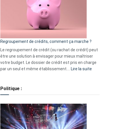
les
actions
à
surveiller
en
bourse
Regroupement de crédits, comment ça marche ?
pour
début
Le regroupement de crédit (ou rachat de crédit) peut
2023
être une solution à envisager pour mieux maîtriser
votre budget. Le dossier de crédit est pris en charge
:
par un seul et même établissement.…
Lire la suite
Regroupement
de
crédits,
Politique :
comment
ça
marche
?