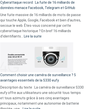
Cyberattaque record : La fuite de 16 milliards de
comparer
données menace Facebook, Telegram et GitHub
vos
goûts
Une fuite massive de 16 milliards de mots de passe
musicaux
qui touche Apple, Google, Facebook et bien d’autres,
avec
secoue le web. Êtes-vous concerné par cette
9
cyberattaque historique ? En bref 16 milliards
amis
:
d’identifiants…
Lire la suite
!
Cyberattaque
record
:
La
fuite
de
16
Comment choisir une caméra de surveillance ? 5
milliards
avantages essentiels de la S330 eufy
de
Description du texte : La caméra de surveillance S330
données
eufy offre aux utilisateurs une sécurité tous temps
menace
et tous azimuts grâce à ses cinq avantages
Facebook,
principaux, notamment une autonomie de batterie
Telegram
:
illimitée, une…
Lire la suite