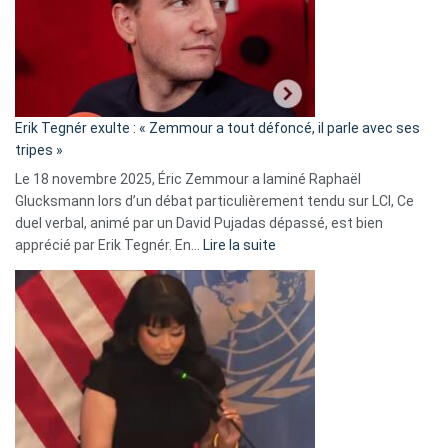
secrète
avec
le
RN
:
«
Erik Tegnér exulte : « Zemmour a tout défoncé, il parle avec ses
C’est
tripes »
une
Le 18 novembre 2025, Éric Zemmour a laminé Raphaël
fake
Glucksmann lors d’un débat particulièrement tendu sur LCI, Ce
news
duel verbal, animé par un David Pujadas dépassé, est bien
»
:
apprécié par Erik Tegnér. En…
Lire la suite
Erik
Tegnér
exulte
:
« Zemmour
a
tout
défoncé,
il