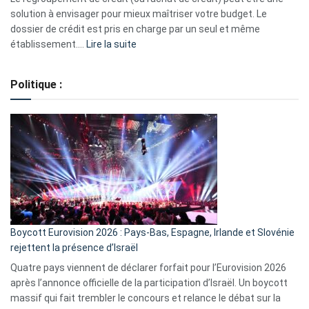
2023
solution à envisager pour mieux maîtriser votre budget. Le
dossier de crédit est pris en charge par un seul et même
:
établissement.…
Lire la suite
Regroupement
de
Politique :
crédits,
comment
ça
marche
?
Boycott Eurovision 2026 : Pays-Bas, Espagne, Irlande et Slovénie
rejettent la présence d’Israël
Quatre pays viennent de déclarer forfait pour l’Eurovision 2026
après l’annonce officielle de la participation d’Israël. Un boycott
massif qui fait trembler le concours et relance le débat sur la