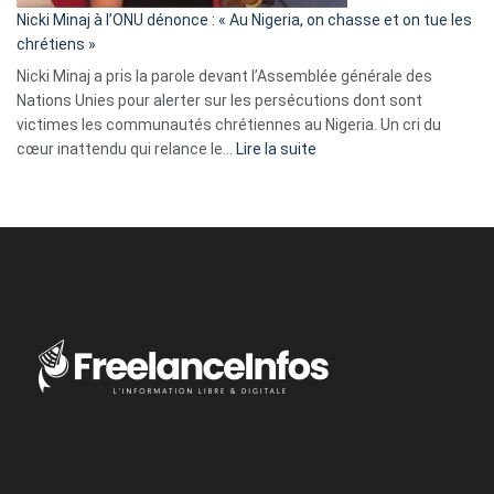
parle
Nicki Minaj à l’ONU dénonce : « Au Nigeria, on chasse et on tue les
avec
chrétiens »
ses
Nicki Minaj a pris la parole devant l’Assemblée générale des
tripes »
Nations Unies pour alerter sur les persécutions dont sont
victimes les communautés chrétiennes au Nigeria. Un cri du
:
cœur inattendu qui relance le…
Lire la suite
Nicki
Minaj
à
l’ONU
dénonce
:
«
Au
Nigeria,
on
chasse
et
on
tue