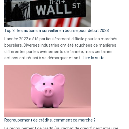
cou
et
gui
d’a
ass
Top 3 : les actions à surveiller en bourse pour début 2023
L’année 2022 a été particulièrement difficile pour les marchés
boursiers. Diverses industries ont été touchées de manières
différentes par les événements de l’année, mais certaines
:
actions ont réussi à se démarquer et ont…
Lire la suite
Top
3
:
les
actions
à
surveiller
en
bourse
Regroupement de crédits, comment ça marche ?
pour
début
Le regroupement de crédit (ou rachat de crédit) peut être une