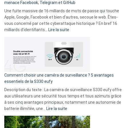
menace Facebook, Telegram et GitHub
vos
goûts
Une fuite massive de 16 milliards de mots de passe qui touche
musicaux
Apple, Google, Facebook et bien d’autres, secoue le web. Êtes-
avec
vous concerné par cette cyberattaque historique ? En bref 16
9
:
milliards d’identifiants…
Lire la suite
amis
Cyberattaque
!
record
:
La
fuite
de
16
Comment choisir une caméra de surveillance ? 5 avantages
milliards
essentiels de la S330 eufy
de
Description du texte : La caméra de surveillance S330 eufy offre
données
aux utilisateurs une sécurité tous temps et tous azimuts grâce
menace
à ses cinq avantages principaux, notamment une autonomie de
Facebook,
:
batterie illimitée, une…
Lire la suite
Telegram
Comment
et
choisir
GitHub
une