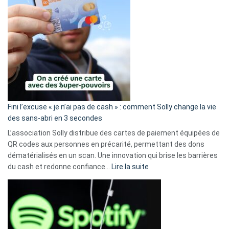
Fini l’excuse « je n’ai pas de cash » : comment Solly change la vie
des sans-abri en 3 secondes
L’association Solly distribue des cartes de paiement équipées de
QR codes aux personnes en précarité, permettant des dons
dématérialisés en un scan. Une innovation qui brise les barrières
:
du cash et redonne confiance…
Lire la suite
Fini
l’excuse
«
je
n’ai