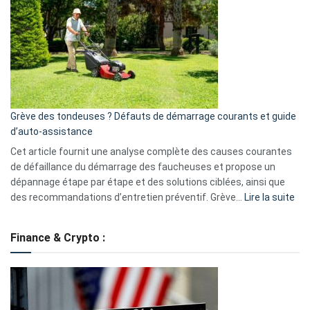
caméra
de
surveillance
?
5
avantages
essentiels
Grève des tondeuses ? Défauts de démarrage courants et guide
de
d’auto-assistance
la
S330
Cet article fournit une analyse complète des causes courantes
eufy
de défaillance du démarrage des faucheuses et propose un
dépannage étape par étape et des solutions ciblées, ainsi que
:
des recommandations d’entretien préventif. Grève…
Lire la suite
Grè
de
Finance & Crypto :
to
?
Déf
de
dé