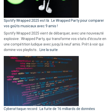
pas
de
cash
»
Spotify Wrapped 2025 est là : Le Wrapped Party pour comparer
:
vos goûts musicaux avec 9 amis !
comment
Spotify Wrapped 2025 vient de débarquer, avec une nouveauté
Solly
explosive : Wrapped Party, qui transforme vos stats d’écoute en
change
une compétition ludique avec jusqu’à neuf amis. Prêt à voir qui
la
:
domine vos playlists…
Lire la suite
vie
Spotify
des
Wrapped
sans-
2025
abri
est
en
là
3
:
secondes
Le
Wrapped
Party
pour
Cyberattaque record : La fuite de 16 milliards de données
comparer