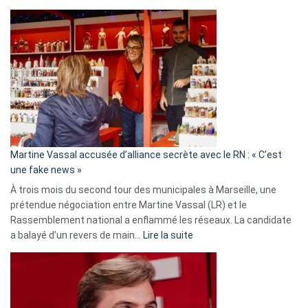
Christophe
Gleizes
:
Les
7
ans
de
prison
confirmés
en
Martine Vassal accusée d’alliance secrète avec le RN : « C’est
Algérie
une fake news »
À trois mois du second tour des municipales à Marseille, une
prétendue négociation entre Martine Vassal (LR) et le
Rassemblement national a enflammé les réseaux. La candidate
:
a balayé d’un revers de main…
Lire la suite
Martine
Vassal
accusée
d’alliance