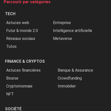
Parcourir par catégories
les
chrétiens
TECH
»
Astuces web
Entreprise
Futur & monde 2.0
Intelligence artificielle
Réseaux sociaux
Metaverse
Tutos
FINANCE & CRYPTOS
Astuces financières
Banque & Assurance
Bourse
Crowdfunding
Cryptomonnaie
Immobilier
NFT
SOCIÉTÉ