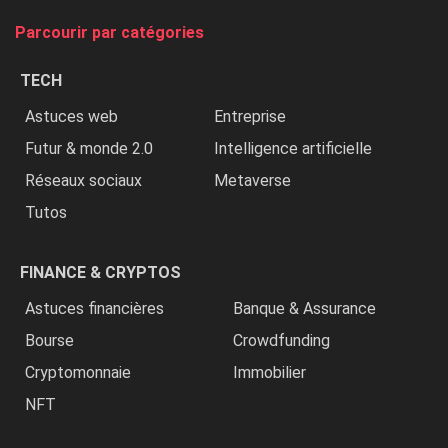
tue
Parcourir par catégories
les
chrétiens
TECH
»
Astuces web
Entreprise
Futur & monde 2.0
Intelligence artificielle
Réseaux sociaux
Metaverse
Tutos
FINANCE & CRYPTOS
Astuces financières
Banque & Assurance
Bourse
Crowdfunding
Cryptomonnaie
Immobilier
NFT