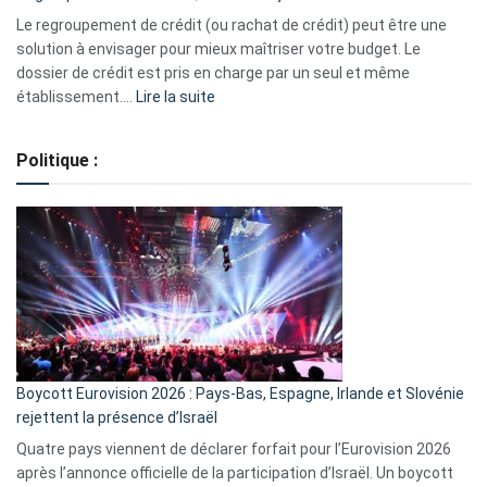
début
Le regroupement de crédit (ou rachat de crédit) peut être une
2023
solution à envisager pour mieux maîtriser votre budget. Le
dossier de crédit est pris en charge par un seul et même
:
établissement.…
Lire la suite
Regroupement
de
Politique :
crédits,
comment
ça
marche
?
Boycott Eurovision 2026 : Pays-Bas, Espagne, Irlande et Slovénie
rejettent la présence d’Israël
Quatre pays viennent de déclarer forfait pour l’Eurovision 2026
après l’annonce officielle de la participation d’Israël. Un boycott