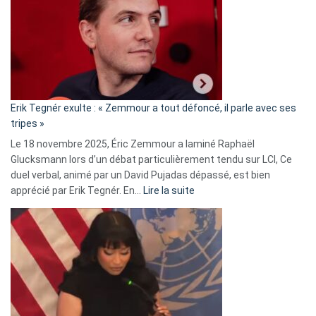
d’alliance
secrète
avec
le
RN
:
«
Erik Tegnér exulte : « Zemmour a tout défoncé, il parle avec ses
C’est
tripes »
une
Le 18 novembre 2025, Éric Zemmour a laminé Raphaël
fake
Glucksmann lors d’un débat particulièrement tendu sur LCI, Ce
news
duel verbal, animé par un David Pujadas dépassé, est bien
»
:
apprécié par Erik Tegnér. En…
Lire la suite
Erik
Tegnér
exulte
:
« Zemmour
a
tout
défoncé,