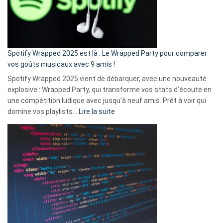
n’ai
pas
de
cash
»
Spotify Wrapped 2025 est là : Le Wrapped Party pour comparer
:
vos goûts musicaux avec 9 amis !
comment
Spotify Wrapped 2025 vient de débarquer, avec une nouveauté
Solly
explosive : Wrapped Party, qui transforme vos stats d’écoute en
change
une compétition ludique avec jusqu’à neuf amis. Prêt à voir qui
la
:
domine vos playlists…
Lire la suite
vie
Spotify
des
Wrapped
sans-
2025
abri
est
en
là
3
:
secondes
Le
Wrapped
Party
pour