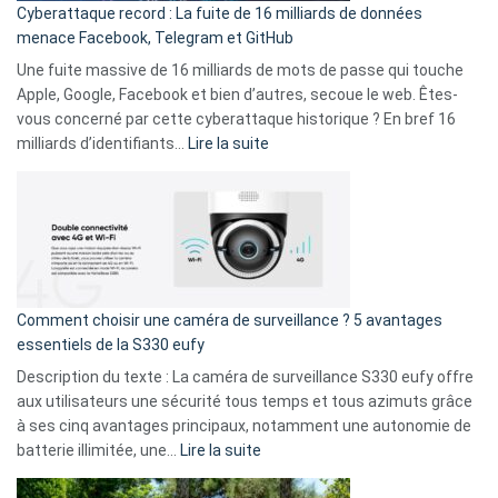
Cyberattaque record : La fuite de 16 milliards de données
comparer
menace Facebook, Telegram et GitHub
vos
goûts
Une fuite massive de 16 milliards de mots de passe qui touche
musicaux
Apple, Google, Facebook et bien d’autres, secoue le web. Êtes-
avec
vous concerné par cette cyberattaque historique ? En bref 16
9
:
milliards d’identifiants…
Lire la suite
amis
Cyberattaque
!
record
:
La
fuite
de
16
Comment choisir une caméra de surveillance ? 5 avantages
milliards
essentiels de la S330 eufy
de
Description du texte : La caméra de surveillance S330 eufy offre
données
aux utilisateurs une sécurité tous temps et tous azimuts grâce
menace
à ses cinq avantages principaux, notamment une autonomie de
Facebook,
:
batterie illimitée, une…
Lire la suite
Telegram
Comment
et
choisir