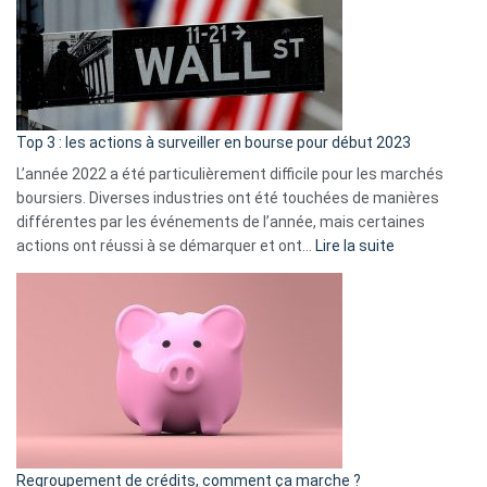
dé
cou
et
gui
d’a
ass
Top 3 : les actions à surveiller en bourse pour début 2023
L’année 2022 a été particulièrement difficile pour les marchés
boursiers. Diverses industries ont été touchées de manières
différentes par les événements de l’année, mais certaines
:
actions ont réussi à se démarquer et ont…
Lire la suite
Top
3
:
les
actions
à
surveiller
en
bourse
Regroupement de crédits, comment ça marche ?
pour