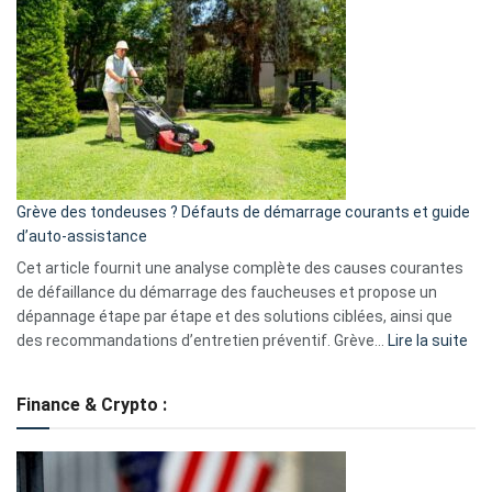
GitHub
une
caméra
de
surveillance
?
5
avantages
essentiels
Grève des tondeuses ? Défauts de démarrage courants et guide
de
d’auto-assistance
la
S330
Cet article fournit une analyse complète des causes courantes
eufy
de défaillance du démarrage des faucheuses et propose un
dépannage étape par étape et des solutions ciblées, ainsi que
:
des recommandations d’entretien préventif. Grève…
Lire la suite
Grè
de
Finance & Crypto :
to
?
Déf
de