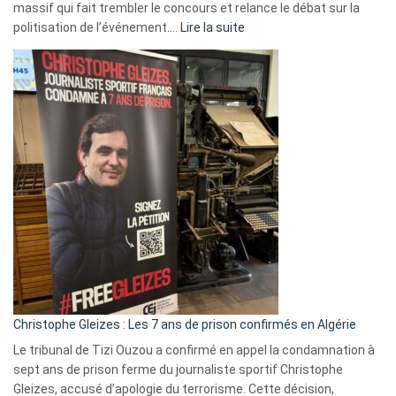
massif qui fait trembler le concours et relance le débat sur la
:
politisation de l’événement.…
Lire la suite
Boycott
Eurovision
2026
:
Pays-
Bas,
Espagne,
Irlande
et
Slovénie
rejettent
la
présence
d’Israël
Christophe Gleizes : Les 7 ans de prison confirmés en Algérie
Le tribunal de Tizi Ouzou a confirmé en appel la condamnation à
sept ans de prison ferme du journaliste sportif Christophe
Gleizes, accusé d’apologie du terrorisme. Cette décision,