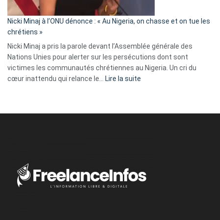
il
parle
Nicki Minaj à l’ONU dénonce : « Au Nigeria, on chasse et on tue les
avec
chrétiens »
ses
Nicki Minaj a pris la parole devant l’Assemblée générale des
tripes »
Nations Unies pour alerter sur les persécutions dont sont
victimes les communautés chrétiennes au Nigeria. Un cri du
:
cœur inattendu qui relance le…
Lire la suite
Nicki
Minaj
à
l’ONU
dénonce
:
«
Au
Nigeria,
on
chasse
et
on