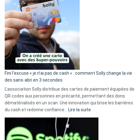
Fini l’excuse « je n’ai pas de cash » : comment Solly change la vie
des sans-abri en 3 secondes
L’association Solly distribue des cartes de paiement équipées de
QR codes aux personnes en précarité, permettant des dons
dématérialisés en un scan. Une innovation qui brise les barrières
:
du cash et redonne confiance…
Lire la suite
Fini
l’excuse
«
je