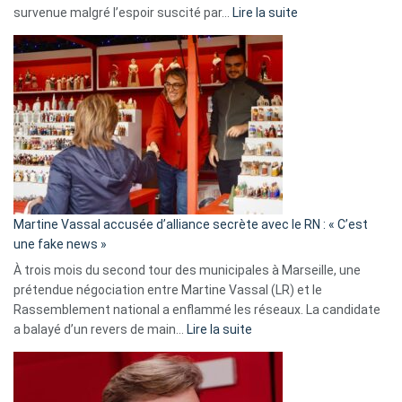
:
survenue malgré l’espoir suscité par…
Lire la suite
Christophe
Gleizes
:
Les
7
ans
de
prison
confirmés
en
Martine Vassal accusée d’alliance secrète avec le RN : « C’est
Algérie
une fake news »
À trois mois du second tour des municipales à Marseille, une
prétendue négociation entre Martine Vassal (LR) et le
Rassemblement national a enflammé les réseaux. La candidate
:
a balayé d’un revers de main…
Lire la suite
Martine
Vassal
accusée