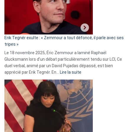
secrète
avec
le
RN
:
«
Erik Tegnér exulte : « Zemmour a tout défoncé, il parle avec ses
C’est
tripes »
une
Le 18 novembre 2025, Éric Zemmour a laminé Raphaël
fake
Glucksmann lors d’un débat particulièrement tendu sur LCI, Ce
news
duel verbal, animé par un David Pujadas dépassé, est bien
»
:
apprécié par Erik Tegnér. En…
Lire la suite
Erik
Tegnér
exulte
:
« Zemmour
a
tout
défoncé,
il