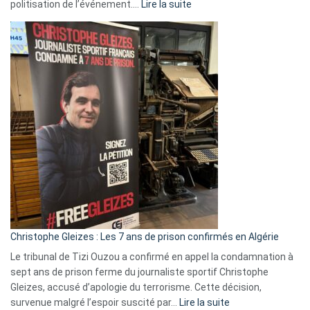
:
politisation de l’événement.…
Lire la suite
Boycott
Eurovision
2026
:
Pays-
Bas,
Espagne,
Irlande
et
Slovénie
rejettent
la
présence
d’Israël
Christophe Gleizes : Les 7 ans de prison confirmés en Algérie
Le tribunal de Tizi Ouzou a confirmé en appel la condamnation à
sept ans de prison ferme du journaliste sportif Christophe
Gleizes, accusé d’apologie du terrorisme. Cette décision,
:
survenue malgré l’espoir suscité par…
Lire la suite