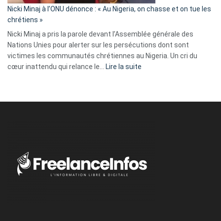
parle
Nicki Minaj à l’ONU dénonce : « Au Nigeria, on chasse et on tue les
avec
chrétiens »
ses
Nicki Minaj a pris la parole devant l’Assemblée générale des
tripes »
Nations Unies pour alerter sur les persécutions dont sont
victimes les communautés chrétiennes au Nigeria. Un cri du
:
cœur inattendu qui relance le…
Lire la suite
Nicki
Minaj
à
l’ONU
dénonce
:
«
Au
Nigeria,
on
chasse
et
on
tue