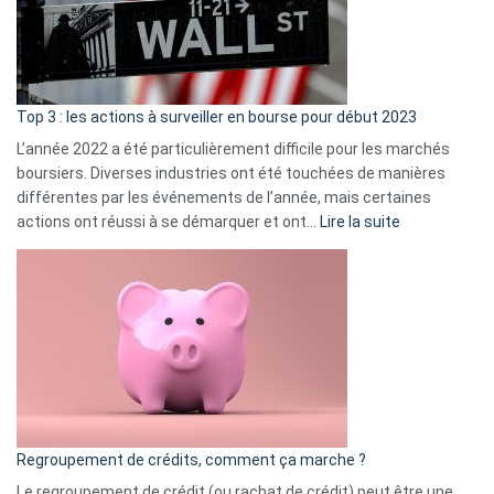
cou
et
gui
d’a
ass
Top 3 : les actions à surveiller en bourse pour début 2023
L’année 2022 a été particulièrement difficile pour les marchés
boursiers. Diverses industries ont été touchées de manières
différentes par les événements de l’année, mais certaines
:
actions ont réussi à se démarquer et ont…
Lire la suite
Top
3
:
les
actions
à
surveiller
en
bourse
Regroupement de crédits, comment ça marche ?
pour
début
Le regroupement de crédit (ou rachat de crédit) peut être une