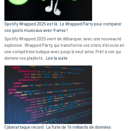
pas
de
cash
»
Spotify Wrapped 2025 est là : Le Wrapped Party pour comparer
:
vos goûts musicaux avec 9 amis !
comment
Spotify Wrapped 2025 vient de débarquer, avec une nouveauté
Solly
explosive : Wrapped Party, qui transforme vos stats d’écoute en
change
une compétition ludique avec jusqu’à neuf amis. Prêt à voir qui
la
:
domine vos playlists…
Lire la suite
vie
Spotify
des
Wrapped
sans-
2025
abri
est
en
là
3
:
secondes
Le
Wrapped
Party
pour
Cyberattaque record : La fuite de 16 milliards de données
comparer