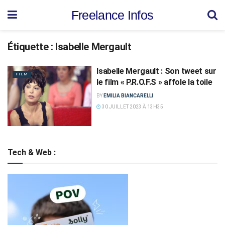
Freelance Infos
Étiquette :
Isabelle Mergault
Isabelle Mergault : Son tweet sur
FILM
le film « P.R.O.F.S » affole la toile
BY
EMILIA BIANCARELLI
30 JUILLET 2023 À 13H35
Tech & Web :