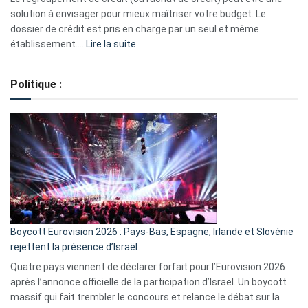
2023
solution à envisager pour mieux maîtriser votre budget. Le
dossier de crédit est pris en charge par un seul et même
:
établissement.…
Lire la suite
Regroupement
de
Politique :
crédits,
comment
ça
marche
?
Boycott Eurovision 2026 : Pays-Bas, Espagne, Irlande et Slovénie
rejettent la présence d’Israël
Quatre pays viennent de déclarer forfait pour l’Eurovision 2026
après l’annonce officielle de la participation d’Israël. Un boycott
massif qui fait trembler le concours et relance le débat sur la