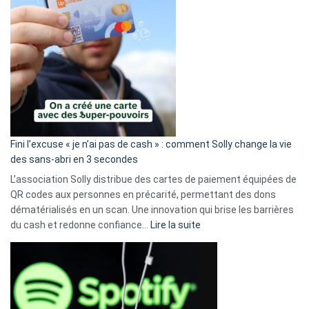
Fini l’excuse « je n’ai pas de cash » : comment Solly change la vie
des sans-abri en 3 secondes
L’association Solly distribue des cartes de paiement équipées de
QR codes aux personnes en précarité, permettant des dons
dématérialisés en un scan. Une innovation qui brise les barrières
:
du cash et redonne confiance…
Lire la suite
Fini
l’excuse
«
je
n’ai