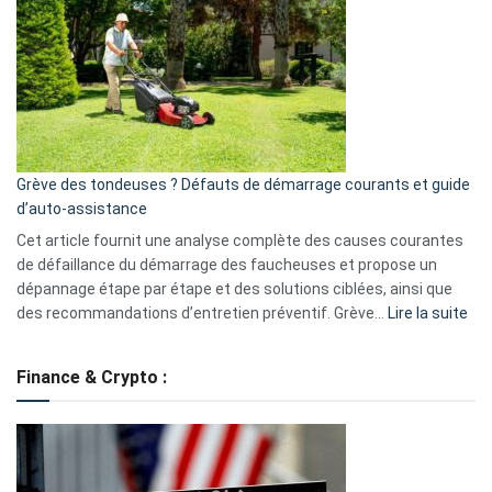
caméra
de
surveillance
?
5
avantages
essentiels
Grève des tondeuses ? Défauts de démarrage courants et guide
de
d’auto-assistance
la
S330
Cet article fournit une analyse complète des causes courantes
eufy
de défaillance du démarrage des faucheuses et propose un
dépannage étape par étape et des solutions ciblées, ainsi que
:
des recommandations d’entretien préventif. Grève…
Lire la suite
Grè
de
Finance & Crypto :
to
?
Déf
de
dé