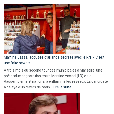
Christophe
Gleizes
:
Les
7
ans
de
prison
confirmés
en
Martine Vassal accusée d’alliance secrète avec le RN : « C’est
Algérie
une fake news »
À trois mois du second tour des municipales à Marseille, une
prétendue négociation entre Martine Vassal (LR) et le
Rassemblement national a enflammé les réseaux. La candidate
:
a balayé d’un revers de main…
Lire la suite
Martine
Vassal
accusée
d’alliance