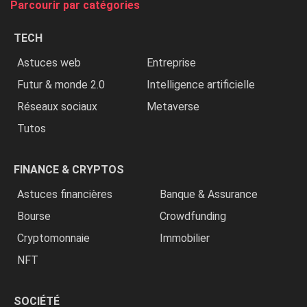
Parcourir par catégories
les
chrétiens
TECH
»
Astuces web
Entreprise
Futur & monde 2.0
Intelligence artificielle
Réseaux sociaux
Metaverse
Tutos
FINANCE & CRYPTOS
Astuces financières
Banque & Assurance
Bourse
Crowdfunding
Cryptomonnaie
Immobilier
NFT
SOCIÉTÉ