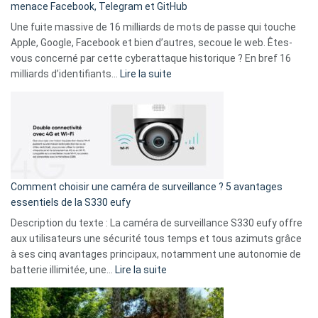
menace Facebook, Telegram et GitHub
vos
goûts
Une fuite massive de 16 milliards de mots de passe qui touche
musicaux
Apple, Google, Facebook et bien d’autres, secoue le web. Êtes-
avec
vous concerné par cette cyberattaque historique ? En bref 16
9
:
milliards d’identifiants…
Lire la suite
amis
Cyberattaque
!
record
:
La
fuite
de
16
Comment choisir une caméra de surveillance ? 5 avantages
milliards
essentiels de la S330 eufy
de
Description du texte : La caméra de surveillance S330 eufy offre
données
aux utilisateurs une sécurité tous temps et tous azimuts grâce
menace
à ses cinq avantages principaux, notamment une autonomie de
Facebook,
:
batterie illimitée, une…
Lire la suite
Telegram
Comment
et
choisir
GitHub
une