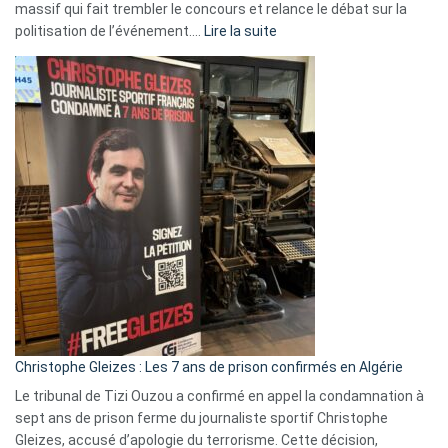
massif qui fait trembler le concours et relance le débat sur la
:
politisation de l’événement.…
Lire la suite
Boycott
Eurovision
2026
:
Pays-
Bas,
Espagne,
Irlande
et
Slovénie
rejettent
la
présence
d’Israël
Christophe Gleizes : Les 7 ans de prison confirmés en Algérie
Le tribunal de Tizi Ouzou a confirmé en appel la condamnation à
sept ans de prison ferme du journaliste sportif Christophe
Gleizes, accusé d’apologie du terrorisme. Cette décision,