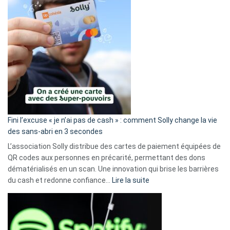
Fini l’excuse « je n’ai pas de cash » : comment Solly change la vie
des sans-abri en 3 secondes
L’association Solly distribue des cartes de paiement équipées de
QR codes aux personnes en précarité, permettant des dons
dématérialisés en un scan. Une innovation qui brise les barrières
:
du cash et redonne confiance…
Lire la suite
Fini
l’excuse
«
je