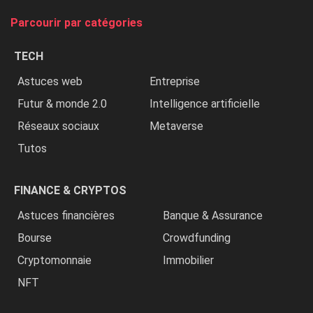
tue
Parcourir par catégories
les
chrétiens
TECH
»
Astuces web
Entreprise
Futur & monde 2.0
Intelligence artificielle
Réseaux sociaux
Metaverse
Tutos
FINANCE & CRYPTOS
Astuces financières
Banque & Assurance
Bourse
Crowdfunding
Cryptomonnaie
Immobilier
NFT