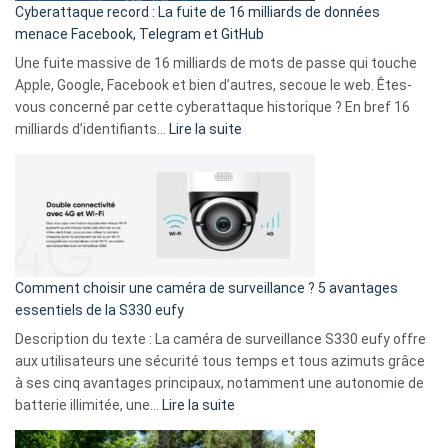
Cyberattaque record : La fuite de 16 milliards de données
comparer
menace Facebook, Telegram et GitHub
vos
goûts
Une fuite massive de 16 milliards de mots de passe qui touche
musicaux
Apple, Google, Facebook et bien d’autres, secoue le web. Êtes-
avec
vous concerné par cette cyberattaque historique ? En bref 16
9
:
milliards d’identifiants…
Lire la suite
amis
Cyberattaque
!
record
:
La
fuite
de
16
Comment choisir une caméra de surveillance ? 5 avantages
milliards
essentiels de la S330 eufy
de
Description du texte : La caméra de surveillance S330 eufy offre
données
aux utilisateurs une sécurité tous temps et tous azimuts grâce
menace
à ses cinq avantages principaux, notamment une autonomie de
Facebook,
:
batterie illimitée, une…
Lire la suite
Telegram
Comment
et
choisir