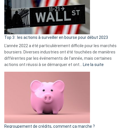
dé
cou
et
gui
d’a
ass
Top 3 : les actions à surveiller en bourse pour début 2023
L’année 2022 a été particulièrement difficile pour les marchés
boursiers. Diverses industries ont été touchées de manières
différentes par les événements de l’année, mais certaines
:
actions ont réussi à se démarquer et ont…
Lire la suite
Top
3
:
les
actions
à
surveiller
en
bourse
Regroupement de crédits, comment ça marche ?
pour