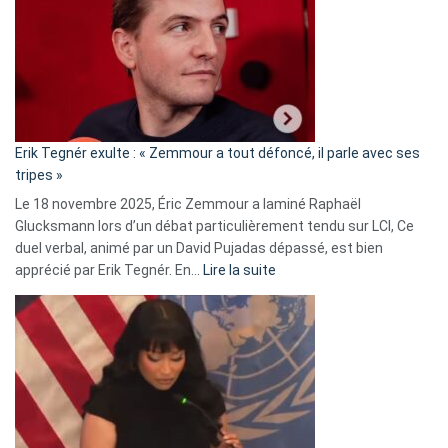
d’alliance
secrète
avec
le
RN
:
«
Erik Tegnér exulte : « Zemmour a tout défoncé, il parle avec ses
C’est
tripes »
une
Le 18 novembre 2025, Éric Zemmour a laminé Raphaël
fake
Glucksmann lors d’un débat particulièrement tendu sur LCI, Ce
news
duel verbal, animé par un David Pujadas dépassé, est bien
»
:
apprécié par Erik Tegnér. En…
Lire la suite
Erik
Tegnér
exulte
:
« Zemmour
a
tout
défoncé,