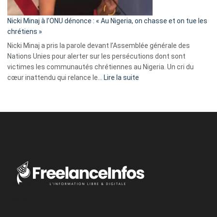
il
parle
Nicki Minaj à l’ONU dénonce : « Au Nigeria, on chasse et on tue les
avec
chrétiens »
ses
Nicki Minaj a pris la parole devant l’Assemblée générale des
tripes »
Nations Unies pour alerter sur les persécutions dont sont
victimes les communautés chrétiennes au Nigeria. Un cri du
:
cœur inattendu qui relance le…
Lire la suite
Nicki
Minaj
à
l’ONU
dénonce
:
«
Au
Nigeria,
on
chasse
et
on