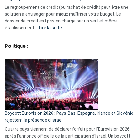
début
Le regroupement de crédit (ou rachat de crédit) peut être une
2023
solution à envisager pour mieux maîtriser votre budget. Le
dossier de crédit est pris en charge par un seul et même
:
établissement.…
Lire la suite
Regroupement
de
Politique :
crédits,
comment
ça
marche
?
Boycott Eurovision 2026 : Pays-Bas, Espagne, Irlande et Slovénie
rejettent la présence d’Israël
Quatre pays viennent de déclarer forfait pour l’Eurovision 2026
après l’annonce officielle de la participation d’Israël. Un boycott