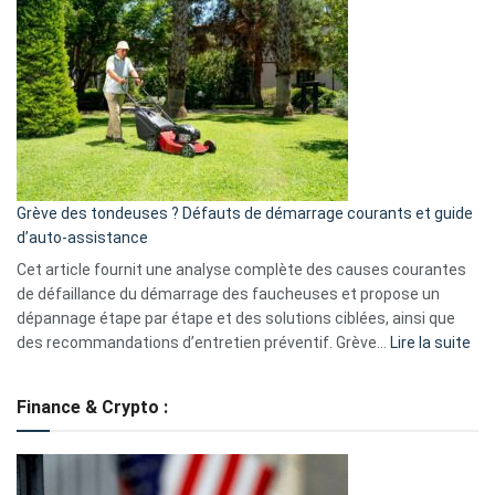
GitHub
une
caméra
de
surveillance
?
5
avantages
essentiels
Grève des tondeuses ? Défauts de démarrage courants et guide
de
d’auto-assistance
la
S330
Cet article fournit une analyse complète des causes courantes
eufy
de défaillance du démarrage des faucheuses et propose un
dépannage étape par étape et des solutions ciblées, ainsi que
:
des recommandations d’entretien préventif. Grève…
Lire la suite
Grè
de
Finance & Crypto :
to
?
Déf
de