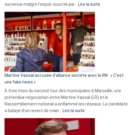
:
survenue malgré l’espoir suscité par…
Lire la suite
Christophe
Gleizes
:
Les
7
ans
de
prison
confirmés
en
Martine Vassal accusée d’alliance secrète avec le RN : « C’est
Algérie
une fake news »
À trois mois du second tour des municipales à Marseille, une
prétendue négociation entre Martine Vassal (LR) et le
Rassemblement national a enflammé les réseaux. La candidate
:
a balayé d’un revers de main…
Lire la suite
Martine
Vassal
accusée