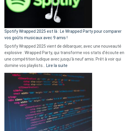
n’ai
pas
de
cash
»
Spotify Wrapped 2025 est là : Le Wrapped Party pour comparer
:
vos goûts musicaux avec 9 amis !
comment
Spotify Wrapped 2025 vient de débarquer, avec une nouveauté
Solly
explosive : Wrapped Party, qui transforme vos stats d’écoute en
change
une compétition ludique avec jusqu’à neuf amis. Prêt à voir qui
la
:
domine vos playlists…
Lire la suite
vie
Spotify
des
Wrapped
sans-
2025
abri
est
en
là
3
:
secondes
Le
Wrapped
Party
pour