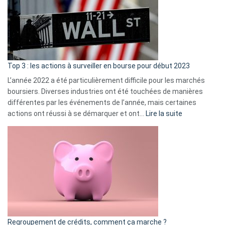
dé
cou
et
gui
d’a
ass
Top 3 : les actions à surveiller en bourse pour début 2023
L’année 2022 a été particulièrement difficile pour les marchés
boursiers. Diverses industries ont été touchées de manières
différentes par les événements de l’année, mais certaines
:
actions ont réussi à se démarquer et ont…
Lire la suite
Top
3
:
les
actions
à
surveiller
en
bourse
Regroupement de crédits, comment ça marche ?
pour