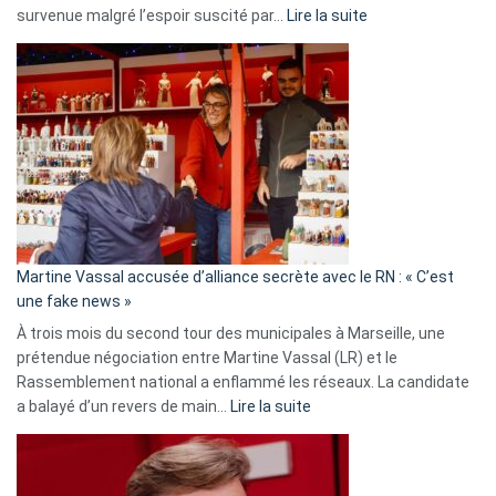
:
survenue malgré l’espoir suscité par…
Lire la suite
Christophe
Gleizes
:
Les
7
ans
de
prison
confirmés
en
Martine Vassal accusée d’alliance secrète avec le RN : « C’est
Algérie
une fake news »
À trois mois du second tour des municipales à Marseille, une
prétendue négociation entre Martine Vassal (LR) et le
Rassemblement national a enflammé les réseaux. La candidate
:
a balayé d’un revers de main…
Lire la suite
Martine
Vassal
accusée