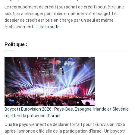
début
Le regroupement de crédit (ou rachat de crédit) peut être une
2023
solution à envisager pour mieux maîtriser votre budget. Le
dossier de crédit est pris en charge par un seul et même
:
établissement.…
Lire la suite
Regroupement
de
Politique :
crédits,
comment
ça
marche
?
Boycott Eurovision 2026 : Pays-Bas, Espagne, Irlande et Slovénie
rejettent la présence d’Israël
Quatre pays viennent de déclarer forfait pour l’Eurovision 2026
après l’annonce officielle de la participation d’Israël. Un boycott