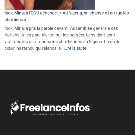
il
parle
Nicki Minaj à l’ONU dénonce : « Au Nigeria, on chasse et on tue les
avec
chrétiens »
ses
Nicki Minaj a pris la parole devant l’Assemblée générale des
tripes »
Nations Unies pour alerter sur les persécutions dont sont
victimes les communautés chrétiennes au Nigeria. Un cri du
:
cœur inattendu qui relance le…
Lire la suite
Nicki
Minaj
à
l’ONU
dénonce
:
«
Au
Nigeria,
on
chasse
et
on