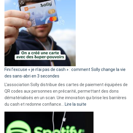
Fini l’excuse « je n’ai pas de cash » : comment Solly change la vie
des sans-abri en 3 secondes
L’association Solly distribue des cartes de paiement équipées de
QR codes aux personnes en précarité, permettant des dons
dématérialisés en un scan. Une innovation qui brise les barrières
:
du cash et redonne confiance…
Lire la suite
Fini
l’excuse
«
je