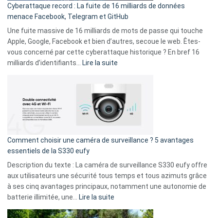
Cyberattaque record : La fuite de 16 milliards de données
comparer
menace Facebook, Telegram et GitHub
vos
goûts
Une fuite massive de 16 milliards de mots de passe qui touche
musicaux
Apple, Google, Facebook et bien d’autres, secoue le web. Êtes-
avec
vous concerné par cette cyberattaque historique ? En bref 16
9
:
milliards d’identifiants…
Lire la suite
amis
Cyberattaque
!
record
:
La
fuite
de
16
Comment choisir une caméra de surveillance ? 5 avantages
milliards
essentiels de la S330 eufy
de
Description du texte : La caméra de surveillance S330 eufy offre
données
aux utilisateurs une sécurité tous temps et tous azimuts grâce
menace
à ses cinq avantages principaux, notamment une autonomie de
Facebook,
:
batterie illimitée, une…
Lire la suite
Telegram
Comment
et
choisir