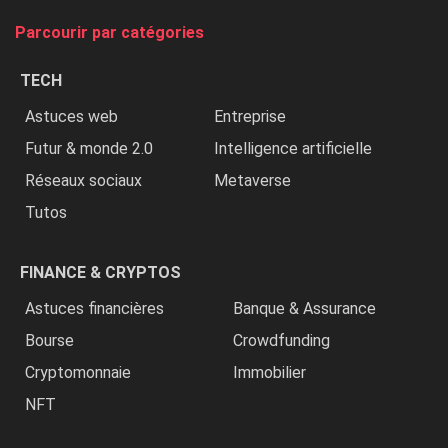
tue
Parcourir par catégories
les
chrétiens
TECH
»
Astuces web
Entreprise
Futur & monde 2.0
Intelligence artificielle
Réseaux sociaux
Metaverse
Tutos
FINANCE & CRYPTOS
Astuces financières
Banque & Assurance
Bourse
Crowdfunding
Cryptomonnaie
Immobilier
NFT