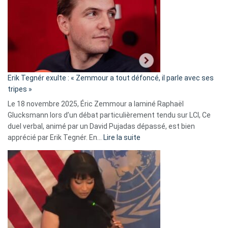
d’alliance
secrète
avec
le
RN
:
«
Erik Tegnér exulte : « Zemmour a tout défoncé, il parle avec ses
C’est
tripes »
une
Le 18 novembre 2025, Éric Zemmour a laminé Raphaël
fake
Glucksmann lors d’un débat particulièrement tendu sur LCI, Ce
news
duel verbal, animé par un David Pujadas dépassé, est bien
»
:
apprécié par Erik Tegnér. En…
Lire la suite
Erik
Tegnér
exulte
:
« Zemmour
a
tout
défoncé,