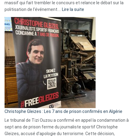
massif qui fait trembler le concours et relance le débat sur la
:
politisation de l’événement.…
Lire la suite
Boycott
Eurovision
2026
:
Pays-
Bas,
Espagne,
Irlande
et
Slovénie
rejettent
la
présence
d’Israël
Christophe Gleizes : Les 7 ans de prison confirmés en Algérie
Le tribunal de Tizi Ouzou a confirmé en appel la condamnation à
sept ans de prison ferme du journaliste sportif Christophe
Gleizes, accusé d’apologie du terrorisme. Cette décision,