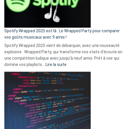
n’ai
pas
de
cash
»
Spotify Wrapped 2025 est là : Le Wrapped Party pour comparer
:
vos goûts musicaux avec 9 amis !
comment
Spotify Wrapped 2025 vient de débarquer, avec une nouveauté
Solly
explosive : Wrapped Party, qui transforme vos stats d’écoute en
change
une compétition ludique avec jusqu’à neuf amis. Prêt à voir qui
la
:
domine vos playlists…
Lire la suite
vie
Spotify
des
Wrapped
sans-
2025
abri
est
en
là
3
:
secondes
Le
Wrapped
Party
pour