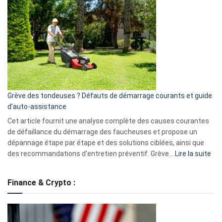
GitHub
une
caméra
de
surveillance
?
5
avantages
essentiels
Grève des tondeuses ? Défauts de démarrage courants et guide
de
d’auto-assistance
la
S330
Cet article fournit une analyse complète des causes courantes
eufy
de défaillance du démarrage des faucheuses et propose un
dépannage étape par étape et des solutions ciblées, ainsi que
:
des recommandations d’entretien préventif. Grève…
Lire la suite
Grè
de
Finance & Crypto :
to
?
Déf
de