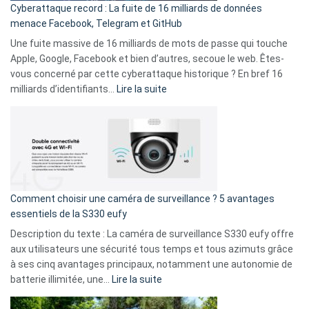
Cyberattaque record : La fuite de 16 milliards de données
comparer
menace Facebook, Telegram et GitHub
vos
goûts
Une fuite massive de 16 milliards de mots de passe qui touche
musicaux
Apple, Google, Facebook et bien d’autres, secoue le web. Êtes-
avec
vous concerné par cette cyberattaque historique ? En bref 16
9
:
milliards d’identifiants…
Lire la suite
amis
Cyberattaque
!
record
:
La
fuite
de
16
Comment choisir une caméra de surveillance ? 5 avantages
milliards
essentiels de la S330 eufy
de
Description du texte : La caméra de surveillance S330 eufy offre
données
aux utilisateurs une sécurité tous temps et tous azimuts grâce
menace
à ses cinq avantages principaux, notamment une autonomie de
Facebook,
:
batterie illimitée, une…
Lire la suite
Telegram
Comment
et
choisir