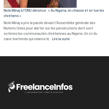
il
parle
Nicki Minaj à l’ONU dénonce : « Au Nigeria, on chasse et on tue les
avec
chrétiens »
ses
Nicki Minaj a pris la parole devant l’Assemblée générale des
tripes »
Nations Unies pour alerter sur les persécutions dont sont
victimes les communautés chrétiennes au Nigeria. Un cri du
:
cœur inattendu qui relance le…
Lire la suite
Nicki
Minaj
à
l’ONU
dénonce
:
«
Au
Nigeria,
on
chasse
et
on