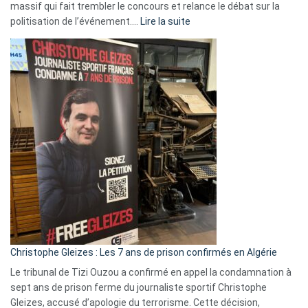
massif qui fait trembler le concours et relance le débat sur la
:
politisation de l’événement.…
Lire la suite
Boycott
Eurovision
2026
:
Pays-
Bas,
Espagne,
Irlande
et
Slovénie
rejettent
la
présence
d’Israël
Christophe Gleizes : Les 7 ans de prison confirmés en Algérie
Le tribunal de Tizi Ouzou a confirmé en appel la condamnation à
sept ans de prison ferme du journaliste sportif Christophe
Gleizes, accusé d’apologie du terrorisme. Cette décision,