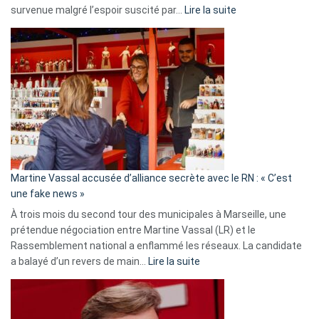
:
survenue malgré l’espoir suscité par…
Lire la suite
Christophe
Gleizes
:
Les
7
ans
de
prison
confirmés
en
Martine Vassal accusée d’alliance secrète avec le RN : « C’est
Algérie
une fake news »
À trois mois du second tour des municipales à Marseille, une
prétendue négociation entre Martine Vassal (LR) et le
Rassemblement national a enflammé les réseaux. La candidate
:
a balayé d’un revers de main…
Lire la suite
Martine
Vassal
accusée