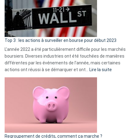
dé
cou
et
gui
d’a
ass
Top 3 : les actions à surveiller en bourse pour début 2023
L’année 2022 a été particulièrement difficile pour les marchés
boursiers. Diverses industries ont été touchées de manières
différentes par les événements de l’année, mais certaines
:
actions ont réussi à se démarquer et ont…
Lire la suite
Top
3
:
les
actions
à
surveiller
en
bourse
Regroupement de crédits, comment ça marche ?
pour