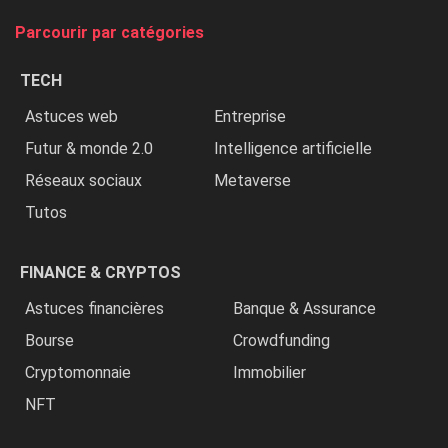
tue
Parcourir par catégories
les
chrétiens
TECH
»
Astuces web
Entreprise
Futur & monde 2.0
Intelligence artificielle
Réseaux sociaux
Metaverse
Tutos
FINANCE & CRYPTOS
Astuces financières
Banque & Assurance
Bourse
Crowdfunding
Cryptomonnaie
Immobilier
NFT