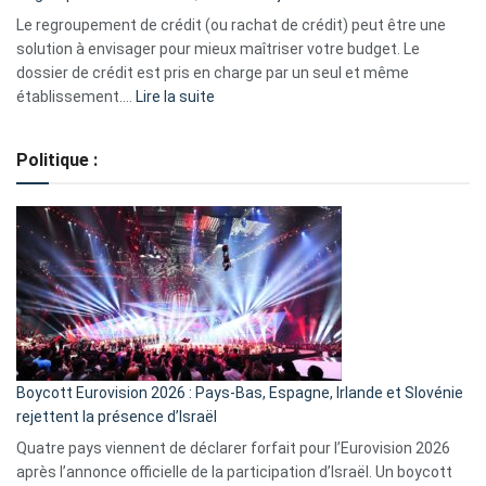
début
Le regroupement de crédit (ou rachat de crédit) peut être une
2023
solution à envisager pour mieux maîtriser votre budget. Le
dossier de crédit est pris en charge par un seul et même
:
établissement.…
Lire la suite
Regroupement
de
Politique :
crédits,
comment
ça
marche
?
Boycott Eurovision 2026 : Pays-Bas, Espagne, Irlande et Slovénie
rejettent la présence d’Israël
Quatre pays viennent de déclarer forfait pour l’Eurovision 2026
après l’annonce officielle de la participation d’Israël. Un boycott