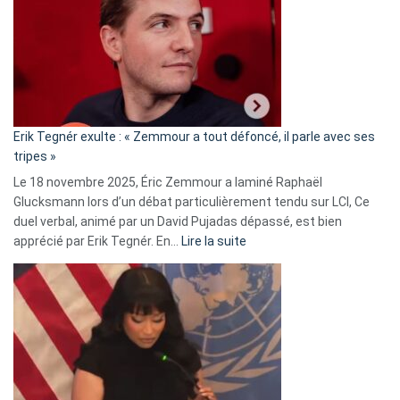
d’alliance
secrète
avec
le
RN
:
«
Erik Tegnér exulte : « Zemmour a tout défoncé, il parle avec ses
C’est
tripes »
une
Le 18 novembre 2025, Éric Zemmour a laminé Raphaël
fake
Glucksmann lors d’un débat particulièrement tendu sur LCI, Ce
news
duel verbal, animé par un David Pujadas dépassé, est bien
»
:
apprécié par Erik Tegnér. En…
Lire la suite
Erik
Tegnér
exulte
:
« Zemmour
a
tout
défoncé,