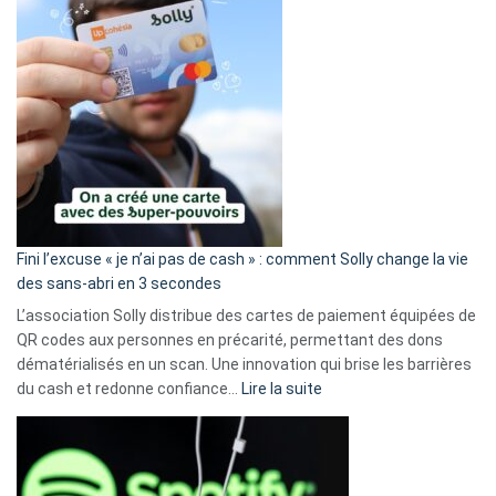
Fini l’excuse « je n’ai pas de cash » : comment Solly change la vie
des sans-abri en 3 secondes
L’association Solly distribue des cartes de paiement équipées de
QR codes aux personnes en précarité, permettant des dons
dématérialisés en un scan. Une innovation qui brise les barrières
:
du cash et redonne confiance…
Lire la suite
Fini
l’excuse
«
je