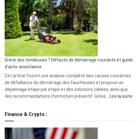
GitHub
une
caméra
de
surveillance
?
5
avantages
essentiels
Grève des tondeuses ? Défauts de démarrage courants et guide
de
d’auto-assistance
la
S330
Cet article fournit une analyse complète des causes courantes
eufy
de défaillance du démarrage des faucheuses et propose un
dépannage étape par étape et des solutions ciblées, ainsi que
:
des recommandations d’entretien préventif. Grève…
Lire la suite
Grè
de
Finance & Crypto :
to
?
Déf
de