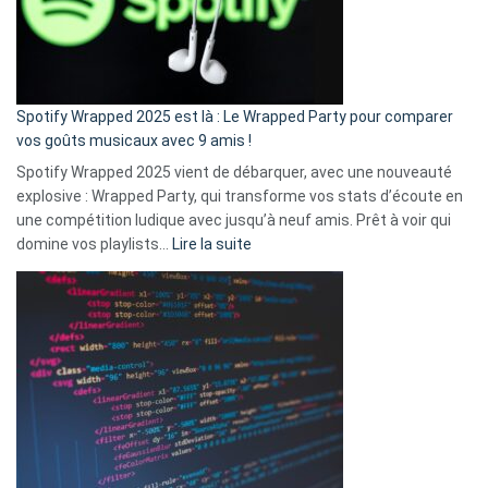
n’ai
pas
de
cash
»
Spotify Wrapped 2025 est là : Le Wrapped Party pour comparer
:
vos goûts musicaux avec 9 amis !
comment
Spotify Wrapped 2025 vient de débarquer, avec une nouveauté
Solly
explosive : Wrapped Party, qui transforme vos stats d’écoute en
change
une compétition ludique avec jusqu’à neuf amis. Prêt à voir qui
la
:
domine vos playlists…
Lire la suite
vie
Spotify
des
Wrapped
sans-
2025
abri
est
en
là
3
:
secondes
Le
Wrapped
Party
pour