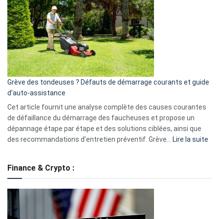
caméra
de
surveillance
?
5
avantages
essentiels
Grève des tondeuses ? Défauts de démarrage courants et guide
de
d’auto-assistance
la
S330
Cet article fournit une analyse complète des causes courantes
eufy
de défaillance du démarrage des faucheuses et propose un
dépannage étape par étape et des solutions ciblées, ainsi que
:
des recommandations d’entretien préventif. Grève…
Lire la suite
Grè
de
Finance & Crypto :
to
?
Déf
de
dé