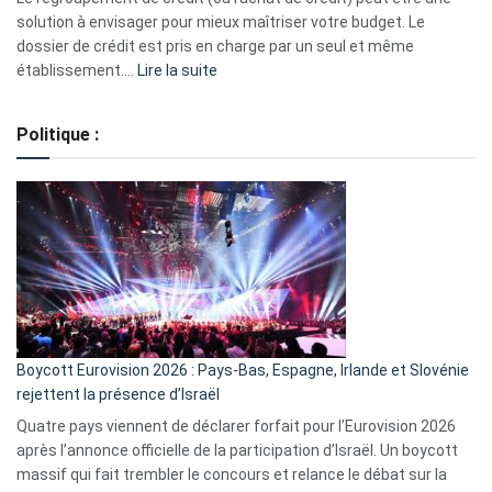
2023
solution à envisager pour mieux maîtriser votre budget. Le
dossier de crédit est pris en charge par un seul et même
:
établissement.…
Lire la suite
Regroupement
de
Politique :
crédits,
comment
ça
marche
?
Boycott Eurovision 2026 : Pays-Bas, Espagne, Irlande et Slovénie
rejettent la présence d’Israël
Quatre pays viennent de déclarer forfait pour l’Eurovision 2026
après l’annonce officielle de la participation d’Israël. Un boycott
massif qui fait trembler le concours et relance le débat sur la