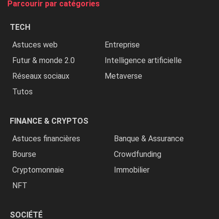
Parcourir par catégories
les
chrétiens
TECH
»
Astuces web
Entreprise
Futur & monde 2.0
Intelligence artificielle
Réseaux sociaux
Metaverse
Tutos
FINANCE & CRYPTOS
Astuces financières
Banque & Assurance
Bourse
Crowdfunding
Cryptomonnaie
Immobilier
NFT
SOCIÉTÉ