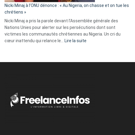
parle
Nicki Minaj à l’ONU dénonce : « Au Nigeria, on chasse et on tue les
avec
chrétiens »
ses
Nicki Minaj a pris la parole devant l’Assemblée générale des
tripes »
Nations Unies pour alerter sur les persécutions dont sont
victimes les communautés chrétiennes au Nigeria. Un cri du
:
cœur inattendu qui relance le…
Lire la suite
Nicki
Minaj
à
l’ONU
dénonce
:
«
Au
Nigeria,
on
chasse
et
on
tue