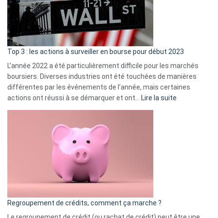
cou
et
gui
d’a
ass
Top 3 : les actions à surveiller en bourse pour début 2023
L’année 2022 a été particulièrement difficile pour les marchés
boursiers. Diverses industries ont été touchées de manières
différentes par les événements de l’année, mais certaines
:
actions ont réussi à se démarquer et ont…
Lire la suite
Top
3
:
les
actions
à
surveiller
en
bourse
Regroupement de crédits, comment ça marche ?
pour
début
Le regroupement de crédit (ou rachat de crédit) peut être une