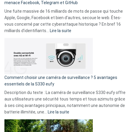
menace Facebook, Telegram et GitHub
vos
goûts
Une fuite massive de 16 milliards de mots de passe qui touche
musicaux
Apple, Google, Facebook et bien d’autres, secoue le web. Êtes-
avec
vous concerné par cette cyberattaque historique ? En bref 16
9
:
milliards d’identifiants…
Lire la suite
amis
Cyberattaque
!
record
:
La
fuite
de
16
Comment choisir une caméra de surveillance ? 5 avantages
milliards
essentiels de la S330 eufy
de
Description du texte : La caméra de surveillance S330 eufy offre
données
aux utilisateurs une sécurité tous temps et tous azimuts grâce
menace
à ses cinq avantages principaux, notamment une autonomie de
Facebook,
:
batterie illimitée, une…
Lire la suite
Telegram
Comment
et
choisir
GitHub
une