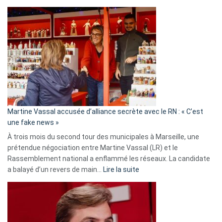
Christophe
Gleizes
:
Les
7
ans
de
prison
confirmés
en
Martine Vassal accusée d’alliance secrète avec le RN : « C’est
Algérie
une fake news »
À trois mois du second tour des municipales à Marseille, une
prétendue négociation entre Martine Vassal (LR) et le
Rassemblement national a enflammé les réseaux. La candidate
:
a balayé d’un revers de main…
Lire la suite
Martine
Vassal
accusée
d’alliance