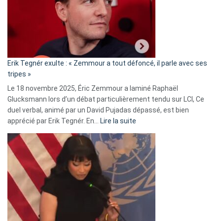
secrète
avec
le
RN
:
«
Erik Tegnér exulte : « Zemmour a tout défoncé, il parle avec ses
C’est
tripes »
une
Le 18 novembre 2025, Éric Zemmour a laminé Raphaël
fake
Glucksmann lors d’un débat particulièrement tendu sur LCI, Ce
news
duel verbal, animé par un David Pujadas dépassé, est bien
»
:
apprécié par Erik Tegnér. En…
Lire la suite
Erik
Tegnér
exulte
:
« Zemmour
a
tout
défoncé,
il