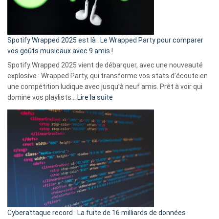
pas
de
cash
»
Spotify Wrapped 2025 est là : Le Wrapped Party pour comparer
:
vos goûts musicaux avec 9 amis !
comment
Spotify Wrapped 2025 vient de débarquer, avec une nouveauté
Solly
explosive : Wrapped Party, qui transforme vos stats d’écoute en
change
une compétition ludique avec jusqu’à neuf amis. Prêt à voir qui
la
:
domine vos playlists…
Lire la suite
vie
Spotify
des
Wrapped
sans-
2025
abri
est
en
là
3
:
secondes
Le
Wrapped
Party
pour
Cyberattaque record : La fuite de 16 milliards de données
comparer