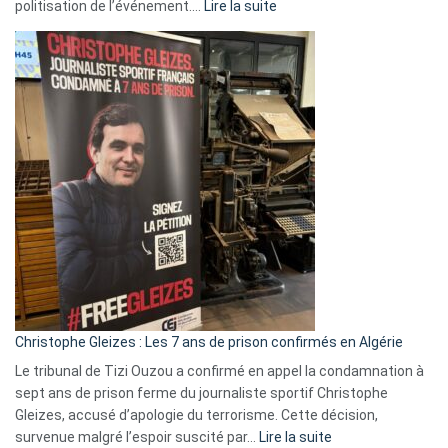
:
politisation de l’événement.…
Lire la suite
Boycott
Eurovision
2026
:
Pays-
Bas,
Espagne,
Irlande
et
Slovénie
rejettent
la
présence
d’Israël
Christophe Gleizes : Les 7 ans de prison confirmés en Algérie
Le tribunal de Tizi Ouzou a confirmé en appel la condamnation à
sept ans de prison ferme du journaliste sportif Christophe
Gleizes, accusé d’apologie du terrorisme. Cette décision,
:
survenue malgré l’espoir suscité par…
Lire la suite