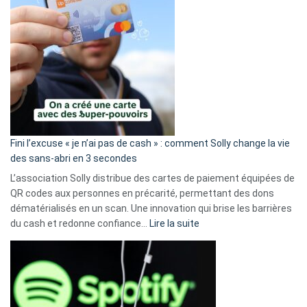
Fini l’excuse « je n’ai pas de cash » : comment Solly change la vie
des sans-abri en 3 secondes
L’association Solly distribue des cartes de paiement équipées de
QR codes aux personnes en précarité, permettant des dons
dématérialisés en un scan. Une innovation qui brise les barrières
:
du cash et redonne confiance…
Lire la suite
Fini
l’excuse
«
je
n’ai