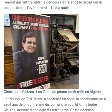
massif qui fait trembler le concours et relance le débat sur la
:
politisation de l’événement.…
Lire la suite
Boycott
Eurovision
2026
:
Pays-
Bas,
Espagne,
Irlande
et
Slovénie
rejettent
la
présence
d’Israël
Christophe Gleizes : Les 7 ans de prison confirmés en Algérie
Le tribunal de Tizi Ouzou a confirmé en appel la condamnation à
sept ans de prison ferme du journaliste sportif Christophe
Gleizes, accusé d’apologie du terrorisme. Cette décision,