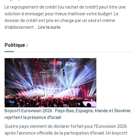
début
Le regroupement de crédit (ou rachat de crédit) peut être une
2023
solution à envisager pour mieux maîtriser votre budget. Le
dossier de crédit est pris en charge par un seul et même
:
établissement.…
Lire la suite
Regroupement
de
Politique :
crédits,
comment
ça
marche
?
Boycott Eurovision 2026 : Pays-Bas, Espagne, Irlande et Slovénie
rejettent la présence d’Israël
Quatre pays viennent de déclarer forfait pour l’Eurovision 2026
après l’annonce officielle de la participation d’Israël. Un boycott