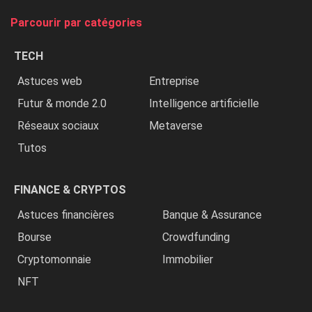
tue
Parcourir par catégories
les
chrétiens
TECH
»
Astuces web
Entreprise
Futur & monde 2.0
Intelligence artificielle
Réseaux sociaux
Metaverse
Tutos
FINANCE & CRYPTOS
Astuces financières
Banque & Assurance
Bourse
Crowdfunding
Cryptomonnaie
Immobilier
NFT