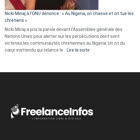
il
parle
Nicki Minaj à l’ONU dénonce : « Au Nigeria, on chasse et on tue les
avec
chrétiens »
ses
Nicki Minaj a pris la parole devant l’Assemblée générale des
tripes »
Nations Unies pour alerter sur les persécutions dont sont
victimes les communautés chrétiennes au Nigeria. Un cri du
:
cœur inattendu qui relance le…
Lire la suite
Nicki
Minaj
à
l’ONU
dénonce
:
«
Au
Nigeria,
on
chasse
et
on