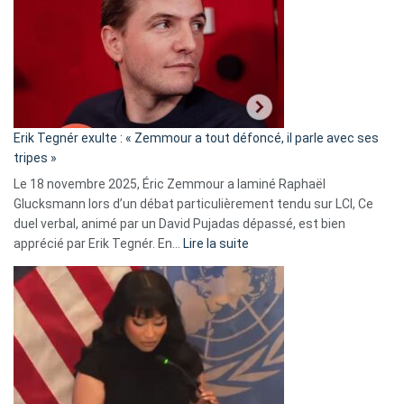
d’alliance
secrète
avec
le
RN
:
«
Erik Tegnér exulte : « Zemmour a tout défoncé, il parle avec ses
C’est
tripes »
une
Le 18 novembre 2025, Éric Zemmour a laminé Raphaël
fake
Glucksmann lors d’un débat particulièrement tendu sur LCI, Ce
news
duel verbal, animé par un David Pujadas dépassé, est bien
»
:
apprécié par Erik Tegnér. En…
Lire la suite
Erik
Tegnér
exulte
:
« Zemmour
a
tout
défoncé,