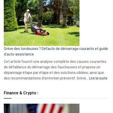
GitHub
une
caméra
de
surveillance
?
5
avantages
essentiels
Grève des tondeuses ? Défauts de démarrage courants et guide
de
d’auto-assistance
la
S330
Cet article fournit une analyse complète des causes courantes
eufy
de défaillance du démarrage des faucheuses et propose un
dépannage étape par étape et des solutions ciblées, ainsi que
:
des recommandations d’entretien préventif. Grève…
Lire la suite
Grè
de
Finance & Crypto :
to
?
Déf
de