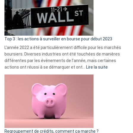
dé
cou
et
gui
d’a
ass
Top 3 : les actions à surveiller en bourse pour début 2023
L’année 2022 a été particulièrement difficile pour les marchés
boursiers. Diverses industries ont été touchées de manières
différentes par les événements de l’année, mais certaines
:
actions ont réussi à se démarquer et ont…
Lire la suite
Top
3
:
les
actions
à
surveiller
en
bourse
Regroupement de crédits, comment ça marche ?
pour