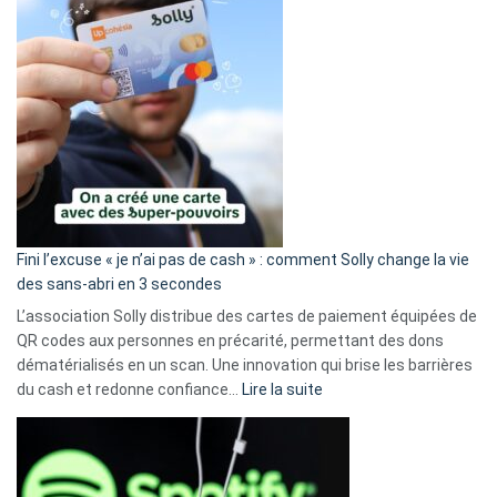
Fini l’excuse « je n’ai pas de cash » : comment Solly change la vie
des sans-abri en 3 secondes
L’association Solly distribue des cartes de paiement équipées de
QR codes aux personnes en précarité, permettant des dons
dématérialisés en un scan. Une innovation qui brise les barrières
:
du cash et redonne confiance…
Lire la suite
Fini
l’excuse
«
je