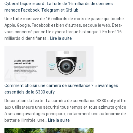
Cyberattaque record : La fuite de 16 milliards de données
comparer
menace Facebook, Telegram et GitHub
vos
goûts
Une fuite massive de 16 milliards de mots de passe qui touche
musicaux
Apple, Google, Facebook et bien d’autres, secoue le web. Êtes-
avec
vous concerné par cette cyberattaque historique ? En bref 16
9
:
milliards d’identifiants…
Lire la suite
amis
Cyberattaque
!
record
:
La
fuite
de
16
Comment choisir une caméra de surveillance ? 5 avantages
milliards
essentiels de la S330 eufy
de
Description du texte : La caméra de surveillance S330 eufy offre
données
aux utilisateurs une sécurité tous temps et tous azimuts grâce
menace
à ses cinq avantages principaux, notamment une autonomie de
Facebook,
:
batterie illimitée, une…
Lire la suite
Telegram
Comment
et
choisir