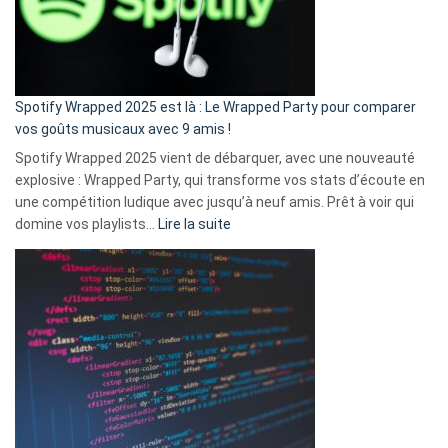
n’ai
pas
de
cash
»
Spotify Wrapped 2025 est là : Le Wrapped Party pour comparer
:
vos goûts musicaux avec 9 amis !
comment
Spotify Wrapped 2025 vient de débarquer, avec une nouveauté
Solly
explosive : Wrapped Party, qui transforme vos stats d’écoute en
change
une compétition ludique avec jusqu’à neuf amis. Prêt à voir qui
la
:
domine vos playlists…
Lire la suite
vie
Spotify
des
Wrapped
sans-
2025
abri
est
en
là
3
:
secondes
Le
Wrapped
Party
pour