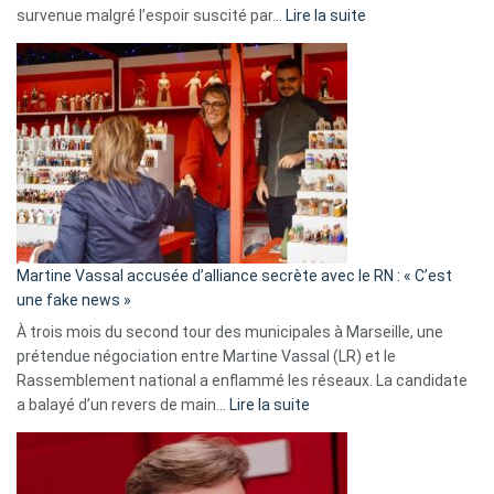
:
survenue malgré l’espoir suscité par…
Lire la suite
Christophe
Gleizes
:
Les
7
ans
de
prison
confirmés
en
Martine Vassal accusée d’alliance secrète avec le RN : « C’est
Algérie
une fake news »
À trois mois du second tour des municipales à Marseille, une
prétendue négociation entre Martine Vassal (LR) et le
Rassemblement national a enflammé les réseaux. La candidate
:
a balayé d’un revers de main…
Lire la suite
Martine
Vassal
accusée