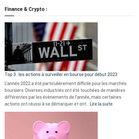
de
Finance & Crypto :
to
?
Déf
de
dé
cou
et
gui
d’a
ass
Top 3 : les actions à surveiller en bourse pour début 2023
L’année 2022 a été particulièrement difficile pour les marchés
boursiers. Diverses industries ont été touchées de manières
différentes par les événements de l’année, mais certaines
:
actions ont réussi à se démarquer et ont…
Lire la suite
Top
3
:
les
actions