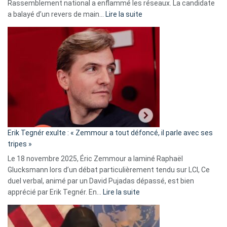
Rassemblement national a enflammé les réseaux. La candidate
:
a balayé d’un revers de main…
Lire la suite
Martine
Vassal
accusée
d’alliance
secrète
avec
le
RN
:
«
Erik Tegnér exulte : « Zemmour a tout défoncé, il parle avec ses
C’est
tripes »
une
Le 18 novembre 2025, Éric Zemmour a laminé Raphaël
fake
Glucksmann lors d’un débat particulièrement tendu sur LCI, Ce
news
duel verbal, animé par un David Pujadas dépassé, est bien
»
:
apprécié par Erik Tegnér. En…
Lire la suite
Erik
Tegnér
exulte