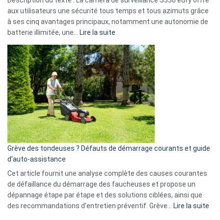
Description du texte : La caméra de surveillance S330 eufy offre
données
aux utilisateurs une sécurité tous temps et tous azimuts grâce
menace
à ses cinq avantages principaux, notamment une autonomie de
Facebook,
:
batterie illimitée, une…
Lire la suite
Telegram
Comment
et
choisir
GitHub
une
caméra
de
surveillance
?
5
avantages
essentiels
Grève des tondeuses ? Défauts de démarrage courants et guide
de
d’auto-assistance
la
S330
Cet article fournit une analyse complète des causes courantes
eufy
de défaillance du démarrage des faucheuses et propose un
dépannage étape par étape et des solutions ciblées, ainsi que
:
des recommandations d’entretien préventif. Grève…
Lire la suite
Grè