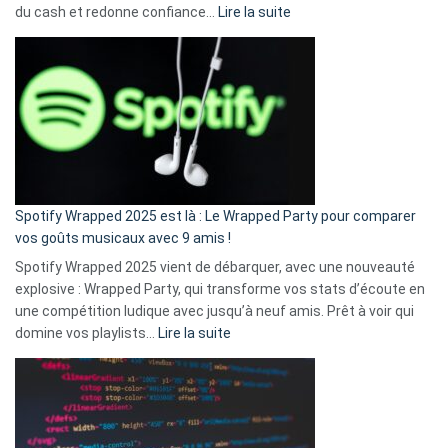
:
du cash et redonne confiance…
Lire la suite
Fini
l’excuse
«
je
n’ai
pas
de
cash
»
Spotify Wrapped 2025 est là : Le Wrapped Party pour comparer
:
vos goûts musicaux avec 9 amis !
comment
Spotify Wrapped 2025 vient de débarquer, avec une nouveauté
Solly
explosive : Wrapped Party, qui transforme vos stats d’écoute en
change
une compétition ludique avec jusqu’à neuf amis. Prêt à voir qui
la
:
domine vos playlists…
Lire la suite
vie
Spotify
des
Wrapped
sans-
2025
abri
est
en
là