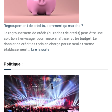
à
surveiller
en
bourse
Regroupement de crédits, comment ça marche ?
pour
début
Le regroupement de crédit (ou rachat de crédit) peut être une
2023
solution à envisager pour mieux maîtriser votre budget. Le
dossier de crédit est pris en charge par un seul et même
:
établissement.…
Lire la suite
Regroupement
de
Politique :
crédits,
comment
ça
marche
?