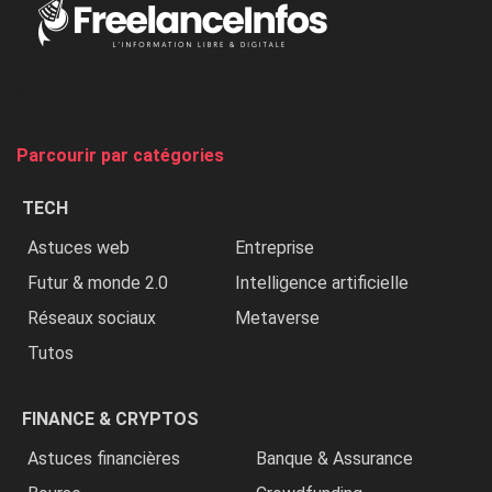
Nigeria,
on
chasse
et
on
tue
Parcourir par catégories
les
chrétiens
TECH
»
Astuces web
Entreprise
Futur & monde 2.0
Intelligence artificielle
Réseaux sociaux
Metaverse
Tutos
FINANCE & CRYPTOS
Astuces financières
Banque & Assurance