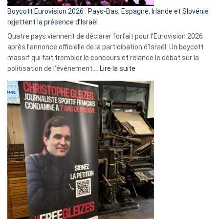
Boycott Eurovision 2026 : Pays-Bas, Espagne, Irlande et Slovénie
rejettent la présence d’Israël
Quatre pays viennent de déclarer forfait pour l’Eurovision 2026
après l’annonce officielle de la participation d’Israël. Un boycott
massif qui fait trembler le concours et relance le débat sur la
:
politisation de l’événement.…
Lire la suite
Boycott
Eurovision
2026
:
Pays-
Bas,
Espagne,
Irlande
et
Slovénie
rejettent
la
présence
d’Israël