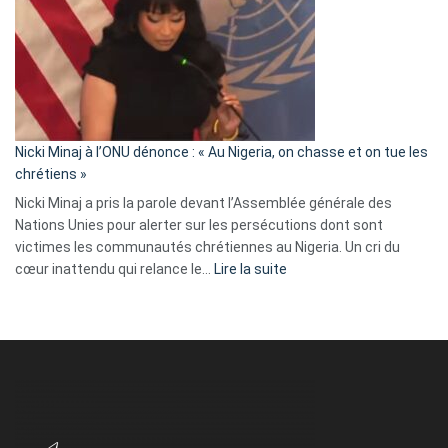
:
« Zemmour
a
tout
défoncé,
il
parle
Nicki Minaj à l’ONU dénonce : « Au Nigeria, on chasse et on tue les
avec
chrétiens »
ses
Nicki Minaj a pris la parole devant l’Assemblée générale des
tripes »
Nations Unies pour alerter sur les persécutions dont sont
victimes les communautés chrétiennes au Nigeria. Un cri du
:
cœur inattendu qui relance le…
Lire la suite
Nicki
Minaj
à
l’ONU
dénonce
:
«
Au