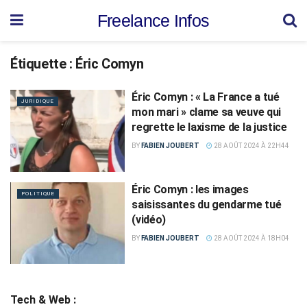
Freelance Infos
Étiquette :
Éric Comyn
Éric Comyn : « La France a tué
JURIDIQUE
mon mari » clame sa veuve qui
regrette le laxisme de la justice
BY
FABIEN JOUBERT
28 AOÛT 2024 À 22H44
Éric Comyn : les images
POLITIQUE
saisissantes du gendarme tué
(vidéo)
BY
FABIEN JOUBERT
28 AOÛT 2024 À 18H04
Tech & Web :