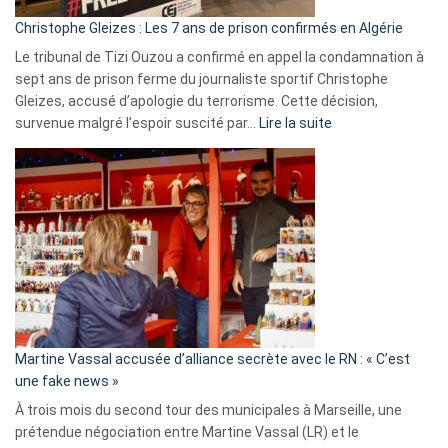
Christophe Gleizes : Les 7 ans de prison confirmés en Algérie
Le tribunal de Tizi Ouzou a confirmé en appel la condamnation à
sept ans de prison ferme du journaliste sportif Christophe
Gleizes, accusé d’apologie du terrorisme. Cette décision,
:
survenue malgré l’espoir suscité par…
Lire la suite
Christophe
Gleizes
:
Les
7
ans
de
prison
confirmés
en
Martine Vassal accusée d’alliance secrète avec le RN : « C’est
Algérie
une fake news »
À trois mois du second tour des municipales à Marseille, une
prétendue négociation entre Martine Vassal (LR) et le