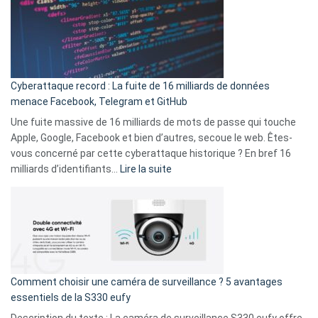
3
:
secondes
Le
Wrapped
Party
pour
Cyberattaque record : La fuite de 16 milliards de données
comparer
menace Facebook, Telegram et GitHub
vos
goûts
Une fuite massive de 16 milliards de mots de passe qui touche
musicaux
Apple, Google, Facebook et bien d’autres, secoue le web. Êtes-
avec
vous concerné par cette cyberattaque historique ? En bref 16
9
:
milliards d’identifiants…
Lire la suite
amis
Cyberattaque
!
record
:
La
fuite
de
16
Comment choisir une caméra de surveillance ? 5 avantages
milliards
essentiels de la S330 eufy
de