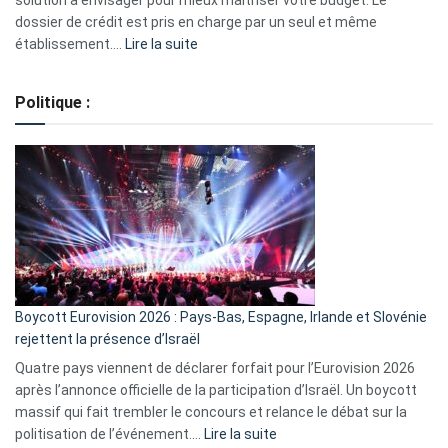
solution à envisager pour mieux maîtriser votre budget. Le
dossier de crédit est pris en charge par un seul et même
:
établissement.…
Lire la suite
Regroupement
de
Politique :
crédits,
comment
ça
marche
?
Boycott Eurovision 2026 : Pays-Bas, Espagne, Irlande et Slovénie
rejettent la présence d’Israël
Quatre pays viennent de déclarer forfait pour l’Eurovision 2026
après l’annonce officielle de la participation d’Israël. Un boycott
massif qui fait trembler le concours et relance le débat sur la
:
politisation de l’événement.…
Lire la suite