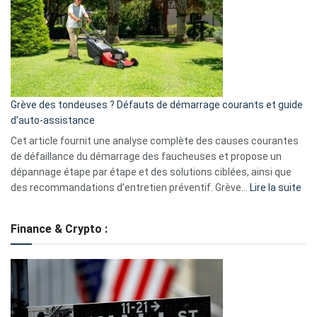
de
surveillance
?
5
avantages
essentiels
Grève des tondeuses ? Défauts de démarrage courants et guide
de
d’auto-assistance
la
S330
Cet article fournit une analyse complète des causes courantes
eufy
de défaillance du démarrage des faucheuses et propose un
dépannage étape par étape et des solutions ciblées, ainsi que
:
des recommandations d’entretien préventif. Grève…
Lire la suite
Grè
de
Finance & Crypto :
to
?
Déf
de
dé
cou