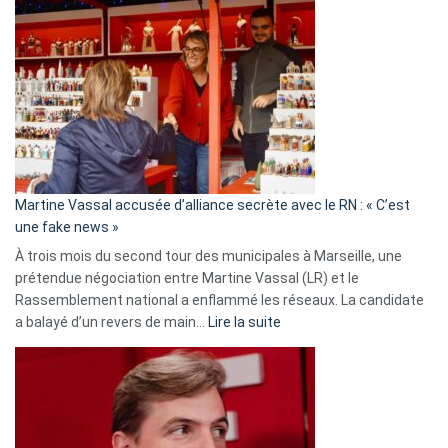
Gleizes
:
Les
7
ans
de
prison
confirmés
en
Martine Vassal accusée d’alliance secrète avec le RN : « C’est
Algérie
une fake news »
À trois mois du second tour des municipales à Marseille, une
prétendue négociation entre Martine Vassal (LR) et le
Rassemblement national a enflammé les réseaux. La candidate
:
a balayé d’un revers de main…
Lire la suite
Martine
Vassal
accusée
d’alliance
secrète