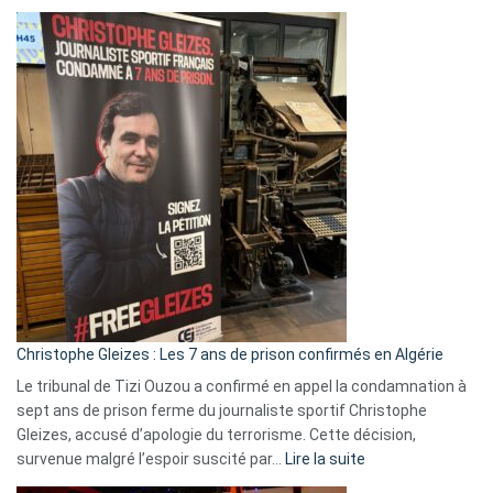
Boycott
Eurovision
2026
:
Pays-
Bas,
Espagne,
Irlande
et
Slovénie
rejettent
la
présence
d’Israël
Christophe Gleizes : Les 7 ans de prison confirmés en Algérie
Le tribunal de Tizi Ouzou a confirmé en appel la condamnation à
sept ans de prison ferme du journaliste sportif Christophe
Gleizes, accusé d’apologie du terrorisme. Cette décision,
:
survenue malgré l’espoir suscité par…
Lire la suite
Christophe