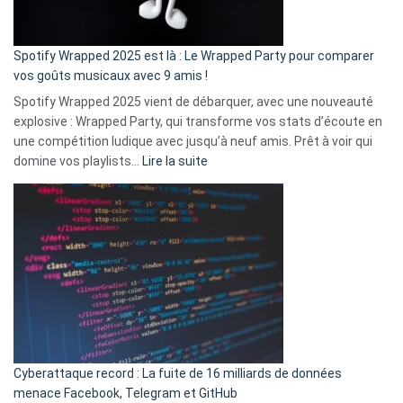
de
cash
»
Spotify Wrapped 2025 est là : Le Wrapped Party pour comparer
:
vos goûts musicaux avec 9 amis !
comment
Spotify Wrapped 2025 vient de débarquer, avec une nouveauté
Solly
explosive : Wrapped Party, qui transforme vos stats d’écoute en
change
une compétition ludique avec jusqu’à neuf amis. Prêt à voir qui
la
:
domine vos playlists…
Lire la suite
vie
Spotify
des
Wrapped
sans-
2025
abri
est
en
là
3
:
secondes
Le
Wrapped
Party
pour
Cyberattaque record : La fuite de 16 milliards de données
comparer
menace Facebook, Telegram et GitHub
vos