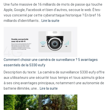
goûts
Une fuite massive de 16 milliards de mots de passe qui touche
musicaux
Apple, Google, Facebook et bien d’autres, secoue le web. Êtes-
avec
vous concerné par cette cyberattaque historique ? En bref 16
9
:
milliards d’identifiants…
Lire la suite
amis
Cyberattaque
!
record
:
La
fuite
de
16
Comment choisir une caméra de surveillance ? 5 avantages
milliards
essentiels de la S330 eufy
de
Description du texte : La caméra de surveillance S330 eufy offre
données
aux utilisateurs une sécurité tous temps et tous azimuts grâce
menace
à ses cinq avantages principaux, notamment une autonomie de
Facebook,
:
batterie illimitée, une…
Lire la suite
Telegram
Comment
et
choisir
GitHub
une
caméra