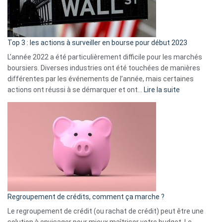
et
gui
d’a
ass
Top 3 : les actions à surveiller en bourse pour début 2023
L’année 2022 a été particulièrement difficile pour les marchés
boursiers. Diverses industries ont été touchées de manières
différentes par les événements de l’année, mais certaines
:
actions ont réussi à se démarquer et ont…
Lire la suite
Top
3
:
les
actions
à
surveiller
en
bourse
Regroupement de crédits, comment ça marche ?
pour
début
Le regroupement de crédit (ou rachat de crédit) peut être une
2023