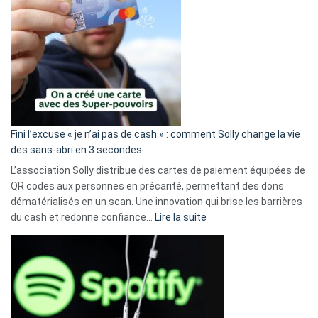
Fini l’excuse « je n’ai pas de cash » : comment Solly change la vie
des sans-abri en 3 secondes
L’association Solly distribue des cartes de paiement équipées de
QR codes aux personnes en précarité, permettant des dons
dématérialisés en un scan. Une innovation qui brise les barrières
:
du cash et redonne confiance…
Lire la suite
Fini
l’excuse
«
je
n’ai
pas