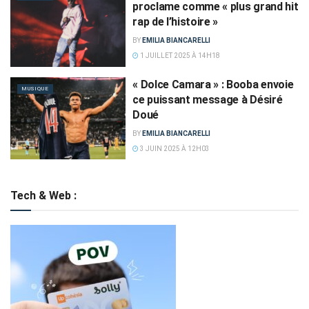
proclame comme « plus grand hit
rap de l’histoire »
BY
EMILIA BIANCARELLI
1 JUILLET 2025 À 14H18
« Dolce Camara » : Booba envoie
MUSIQUE
ce puissant message à Désiré
Doué
BY
EMILIA BIANCARELLI
3 JUIN 2025 À 12H03
Tech & Web :