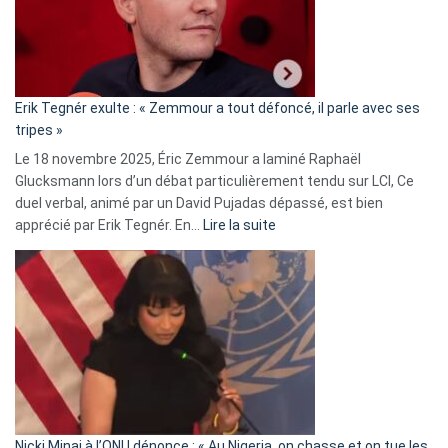
avec
le
RN
:
«
Erik Tegnér exulte : « Zemmour a tout défoncé, il parle avec ses
C’est
tripes »
une
Le 18 novembre 2025, Éric Zemmour a laminé Raphaël
fake
Glucksmann lors d’un débat particulièrement tendu sur LCI, Ce
news
duel verbal, animé par un David Pujadas dépassé, est bien
»
:
apprécié par Erik Tegnér. En…
Lire la suite
Erik
Tegnér
exulte
:
« Zemmour
a
tout
défoncé,
il
parle
Nicki Minaj à l’ONU dénonce : « Au Nigeria, on chasse et on tue les