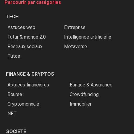
Parcourir par catégories
les
chrétiens
TECH
»
Astuces web
Entreprise
Futur & monde 2.0
Intelligence artificielle
Réseaux sociaux
Metaverse
Tutos
FINANCE & CRYPTOS
Astuces financières
Banque & Assurance
Bourse
Crowdfunding
Cryptomonnaie
Immobilier
NFT
SOCIÉTÉ