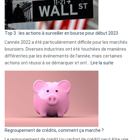
cou
et
gui
d’a
ass
Top 3 : les actions à surveiller en bourse pour début 2023
L’année 2022 a été particulièrement difficile pour les marchés
boursiers. Diverses industries ont été touchées de manières
différentes par les événements de l’année, mais certaines
:
actions ont réussi à se démarquer et ont…
Lire la suite
Top
3
:
les
actions
à
surveiller
en
bourse
Regroupement de crédits, comment ça marche ?
pour
début
Le regroupement de crédit (ou rachat de crédit) peut être une