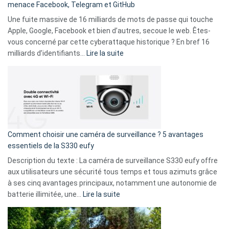
menace Facebook, Telegram et GitHub
vos
goûts
Une fuite massive de 16 milliards de mots de passe qui touche
musicaux
Apple, Google, Facebook et bien d’autres, secoue le web. Êtes-
avec
vous concerné par cette cyberattaque historique ? En bref 16
9
:
milliards d’identifiants…
Lire la suite
amis
Cyberattaque
!
record
:
La
fuite
de
16
Comment choisir une caméra de surveillance ? 5 avantages
milliards
essentiels de la S330 eufy
de
Description du texte : La caméra de surveillance S330 eufy offre
données
aux utilisateurs une sécurité tous temps et tous azimuts grâce
menace
à ses cinq avantages principaux, notamment une autonomie de
Facebook,
:
batterie illimitée, une…
Lire la suite
Telegram
Comment
et
choisir
GitHub
une