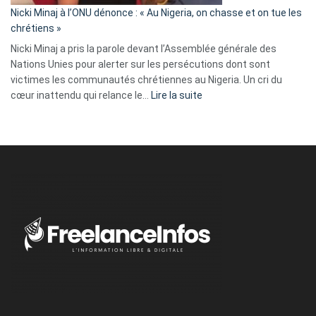
parle
Nicki Minaj à l’ONU dénonce : « Au Nigeria, on chasse et on tue les
avec
chrétiens »
ses
Nicki Minaj a pris la parole devant l’Assemblée générale des
tripes »
Nations Unies pour alerter sur les persécutions dont sont
victimes les communautés chrétiennes au Nigeria. Un cri du
:
cœur inattendu qui relance le…
Lire la suite
Nicki
Minaj
à
l’ONU
dénonce
:
«
Au
Nigeria,
on
chasse
et
on
tue