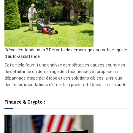
caméra
de
surveillance
?
5
avantages
essentiels
Grève des tondeuses ? Défauts de démarrage courants et guide
de
d’auto-assistance
la
S330
Cet article fournit une analyse complète des causes courantes
eufy
de défaillance du démarrage des faucheuses et propose un
dépannage étape par étape et des solutions ciblées, ainsi que
:
des recommandations d’entretien préventif. Grève…
Lire la suite
Grè
de
Finance & Crypto :
to
?
Déf
de
dé