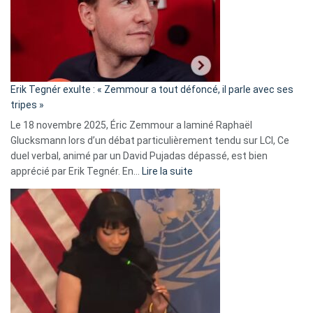
secrète
avec
le
RN
:
«
Erik Tegnér exulte : « Zemmour a tout défoncé, il parle avec ses
C’est
tripes »
une
Le 18 novembre 2025, Éric Zemmour a laminé Raphaël
fake
Glucksmann lors d’un débat particulièrement tendu sur LCI, Ce
news
duel verbal, animé par un David Pujadas dépassé, est bien
»
:
apprécié par Erik Tegnér. En…
Lire la suite
Erik
Tegnér
exulte
:
« Zemmour
a
tout
défoncé,
il