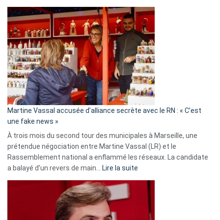
Christophe
Gleizes
:
Les
7
ans
de
prison
confirmés
en
Martine Vassal accusée d’alliance secrète avec le RN : « C’est
Algérie
une fake news »
À trois mois du second tour des municipales à Marseille, une
prétendue négociation entre Martine Vassal (LR) et le
Rassemblement national a enflammé les réseaux. La candidate
:
a balayé d’un revers de main…
Lire la suite
Martine
Vassal
accusée
d’alliance