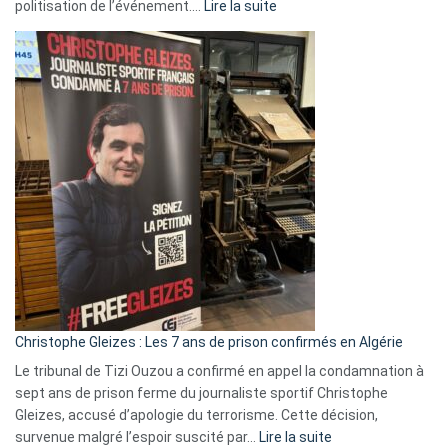
:
politisation de l’événement.…
Lire la suite
Boycott
Eurovision
2026
:
Pays-
Bas,
Espagne,
Irlande
et
Slovénie
rejettent
la
présence
d’Israël
Christophe Gleizes : Les 7 ans de prison confirmés en Algérie
Le tribunal de Tizi Ouzou a confirmé en appel la condamnation à
sept ans de prison ferme du journaliste sportif Christophe
Gleizes, accusé d’apologie du terrorisme. Cette décision,
:
survenue malgré l’espoir suscité par…
Lire la suite