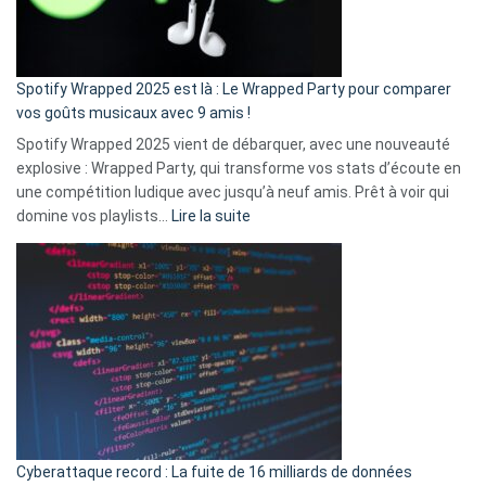
pas
de
cash
»
Spotify Wrapped 2025 est là : Le Wrapped Party pour comparer
:
vos goûts musicaux avec 9 amis !
comment
Spotify Wrapped 2025 vient de débarquer, avec une nouveauté
Solly
explosive : Wrapped Party, qui transforme vos stats d’écoute en
change
une compétition ludique avec jusqu’à neuf amis. Prêt à voir qui
la
:
domine vos playlists…
Lire la suite
vie
Spotify
des
Wrapped
sans-
2025
abri
est
en
là
3
:
secondes
Le
Wrapped
Party
pour
Cyberattaque record : La fuite de 16 milliards de données
comparer