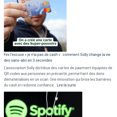
Fini l’excuse « je n’ai pas de cash » : comment Solly change la vie
des sans-abri en 3 secondes
L’association Solly distribue des cartes de paiement équipées de
QR codes aux personnes en précarité, permettant des dons
dématérialisés en un scan. Une innovation qui brise les barrières
:
du cash et redonne confiance…
Lire la suite
Fini
l’excuse
«
je
n’ai