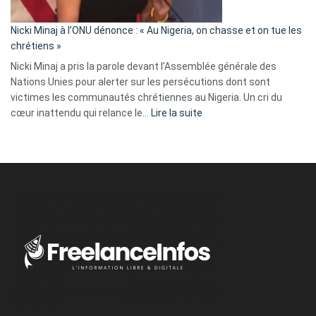
il
parle
Nicki Minaj à l’ONU dénonce : « Au Nigeria, on chasse et on tue les
avec
chrétiens »
ses
Nicki Minaj a pris la parole devant l’Assemblée générale des
tripes »
Nations Unies pour alerter sur les persécutions dont sont
victimes les communautés chrétiennes au Nigeria. Un cri du
:
cœur inattendu qui relance le…
Lire la suite
Nicki
Minaj
à
l’ONU
dénonce
:
«
Au
Nigeria,
on
chasse
et
on