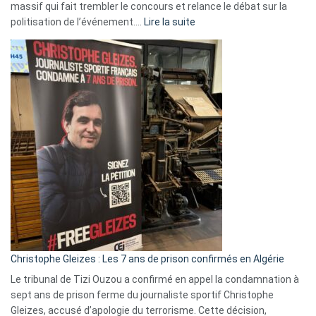
massif qui fait trembler le concours et relance le débat sur la
:
politisation de l’événement.…
Lire la suite
Boycott
Eurovision
2026
:
Pays-
Bas,
Espagne,
Irlande
et
Slovénie
rejettent
la
présence
d’Israël
Christophe Gleizes : Les 7 ans de prison confirmés en Algérie
Le tribunal de Tizi Ouzou a confirmé en appel la condamnation à
sept ans de prison ferme du journaliste sportif Christophe
Gleizes, accusé d’apologie du terrorisme. Cette décision,