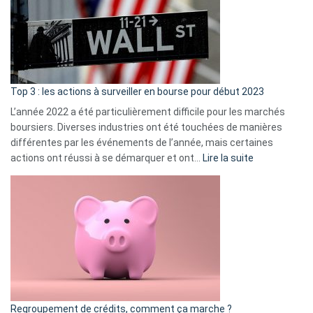
dé
cou
et
gui
d’a
ass
Top 3 : les actions à surveiller en bourse pour début 2023
L’année 2022 a été particulièrement difficile pour les marchés
boursiers. Diverses industries ont été touchées de manières
différentes par les événements de l’année, mais certaines
:
actions ont réussi à se démarquer et ont…
Lire la suite
Top
3
:
les
actions
à
surveiller
en
bourse
Regroupement de crédits, comment ça marche ?
pour