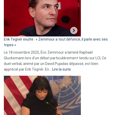
d’alliance
secrète
avec
le
RN
:
«
Erik Tegnér exulte : « Zemmour a tout défoncé, il parle avec ses
C’est
tripes »
une
Le 18 novembre 2025, Éric Zemmour a laminé Raphaël
fake
Glucksmann lors d’un débat particulièrement tendu sur LCI, Ce
news
duel verbal, animé par un David Pujadas dépassé, est bien
»
:
apprécié par Erik Tegnér. En…
Lire la suite
Erik
Tegnér
exulte
:
« Zemmour
a
tout
défoncé,