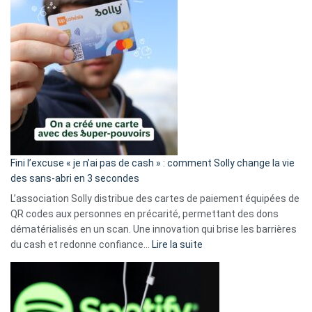
Fini l’excuse « je n’ai pas de cash » : comment Solly change la vie
des sans-abri en 3 secondes
L’association Solly distribue des cartes de paiement équipées de
QR codes aux personnes en précarité, permettant des dons
dématérialisés en un scan. Une innovation qui brise les barrières
:
du cash et redonne confiance…
Lire la suite
Fini
l’excuse
«
je