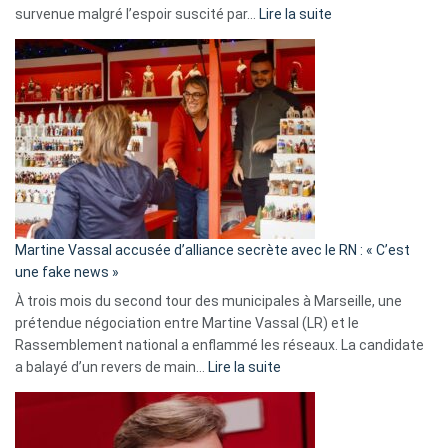
:
survenue malgré l’espoir suscité par…
Lire la suite
Christophe
Gleizes
:
Les
7
ans
de
prison
confirmés
en
Martine Vassal accusée d’alliance secrète avec le RN : « C’est
Algérie
une fake news »
À trois mois du second tour des municipales à Marseille, une
prétendue négociation entre Martine Vassal (LR) et le
Rassemblement national a enflammé les réseaux. La candidate
:
a balayé d’un revers de main…
Lire la suite
Martine
Vassal
accusée