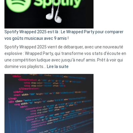
n’ai
pas
de
cash
»
Spotify Wrapped 2025 est là : Le Wrapped Party pour comparer
:
vos goûts musicaux avec 9 amis !
comment
Spotify Wrapped 2025 vient de débarquer, avec une nouveauté
Solly
explosive : Wrapped Party, qui transforme vos stats d’écoute en
change
une compétition ludique avec jusqu’à neuf amis. Prêt à voir qui
la
:
domine vos playlists…
Lire la suite
vie
Spotify
des
Wrapped
sans-
2025
abri
est
en
là
3
:
secondes
Le
Wrapped
Party
pour