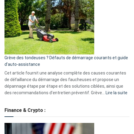
GitHub
une
caméra
de
surveillance
?
5
avantages
essentiels
Grève des tondeuses ? Défauts de démarrage courants et guide
de
d’auto-assistance
la
S330
Cet article fournit une analyse complète des causes courantes
eufy
de défaillance du démarrage des faucheuses et propose un
dépannage étape par étape et des solutions ciblées, ainsi que
:
des recommandations d’entretien préventif. Grève…
Lire la suite
Grè
de
Finance & Crypto :
to
?
Déf
de