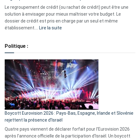
début
Le regroupement de crédit (ou rachat de crédit) peut être une
2023
solution à envisager pour mieux maîtriser votre budget. Le
dossier de crédit est pris en charge par un seul et même
:
établissement.…
Lire la suite
Regroupement
de
Politique :
crédits,
comment
ça
marche
?
Boycott Eurovision 2026 : Pays-Bas, Espagne, Irlande et Slovénie
rejettent la présence d’Israël
Quatre pays viennent de déclarer forfait pour l’Eurovision 2026
après l’annonce officielle de la participation d’Israël. Un boycott