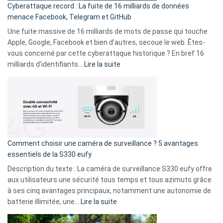
Cyberattaque record : La fuite de 16 milliards de données
comparer
menace Facebook, Telegram et GitHub
vos
goûts
Une fuite massive de 16 milliards de mots de passe qui touche
musicaux
Apple, Google, Facebook et bien d’autres, secoue le web. Êtes-
avec
vous concerné par cette cyberattaque historique ? En bref 16
9
:
milliards d’identifiants…
Lire la suite
amis
Cyberattaque
!
record
:
La
fuite
de
16
Comment choisir une caméra de surveillance ? 5 avantages
milliards
essentiels de la S330 eufy
de
Description du texte : La caméra de surveillance S330 eufy offre
données
aux utilisateurs une sécurité tous temps et tous azimuts grâce
menace
à ses cinq avantages principaux, notamment une autonomie de
Facebook,
:
batterie illimitée, une…
Lire la suite
Telegram
Comment
et
choisir