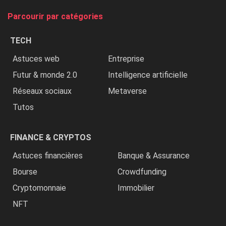
tue
Parcourir par catégories
les
chrétiens
TECH
»
Astuces web
Entreprise
Futur & monde 2.0
Intelligence artificielle
Réseaux sociaux
Metaverse
Tutos
FINANCE & CRYPTOS
Astuces financières
Banque & Assurance
Bourse
Crowdfunding
Cryptomonnaie
Immobilier
NFT