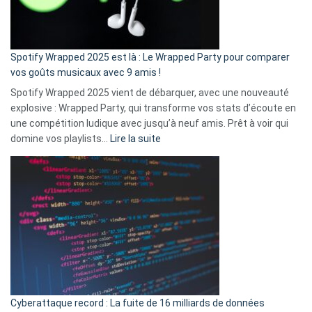
pas
de
cash
»
Spotify Wrapped 2025 est là : Le Wrapped Party pour comparer
:
vos goûts musicaux avec 9 amis !
comment
Spotify Wrapped 2025 vient de débarquer, avec une nouveauté
Solly
explosive : Wrapped Party, qui transforme vos stats d’écoute en
change
une compétition ludique avec jusqu’à neuf amis. Prêt à voir qui
la
:
domine vos playlists…
Lire la suite
vie
Spotify
des
Wrapped
sans-
2025
abri
est
en
là
3
:
secondes
Le
Wrapped
Party
pour
Cyberattaque record : La fuite de 16 milliards de données
comparer