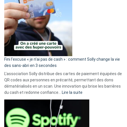
Fini l’excuse « je n’ai pas de cash » : comment Solly change la vie
des sans-abri en 3 secondes
L’association Solly distribue des cartes de paiement équipées de
QR codes aux personnes en précarité, permettant des dons
dématérialisés en un scan. Une innovation qui brise les barrières
:
du cash et redonne confiance…
Lire la suite
Fini
l’excuse
«
je
n’ai