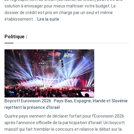
2023
solution à envisager pour mieux maîtriser votre budget. Le
dossier de crédit est pris en charge par un seul et même
:
établissement.…
Lire la suite
Regroupement
de
Politique :
crédits,
comment
ça
marche
?
Boycott Eurovision 2026 : Pays-Bas, Espagne, Irlande et Slovénie
rejettent la présence d’Israël
Quatre pays viennent de déclarer forfait pour l’Eurovision 2026
après l’annonce officielle de la participation d’Israël. Un boycott
massif qui fait trembler le concours et relance le débat sur la