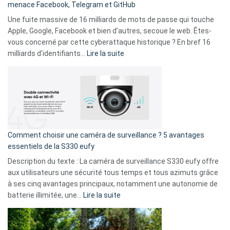
menace Facebook, Telegram et GitHub
vos
goûts
Une fuite massive de 16 milliards de mots de passe qui touche
musicaux
Apple, Google, Facebook et bien d’autres, secoue le web. Êtes-
avec
vous concerné par cette cyberattaque historique ? En bref 16
9
:
milliards d’identifiants…
Lire la suite
amis
Cyberattaque
!
record
:
La
fuite
de
16
Comment choisir une caméra de surveillance ? 5 avantages
milliards
essentiels de la S330 eufy
de
Description du texte : La caméra de surveillance S330 eufy offre
données
aux utilisateurs une sécurité tous temps et tous azimuts grâce
menace
à ses cinq avantages principaux, notamment une autonomie de
Facebook,
:
batterie illimitée, une…
Lire la suite
Telegram
Comment
et
choisir
GitHub
une