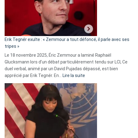
secrète
avec
le
RN
:
«
Erik Tegnér exulte : « Zemmour a tout défoncé, il parle avec ses
C’est
tripes »
une
Le 18 novembre 2025, Éric Zemmour a laminé Raphaël
fake
Glucksmann lors d’un débat particulièrement tendu sur LCI, Ce
news
duel verbal, animé par un David Pujadas dépassé, est bien
»
:
apprécié par Erik Tegnér. En…
Lire la suite
Erik
Tegnér
exulte
:
« Zemmour
a
tout
défoncé,
il