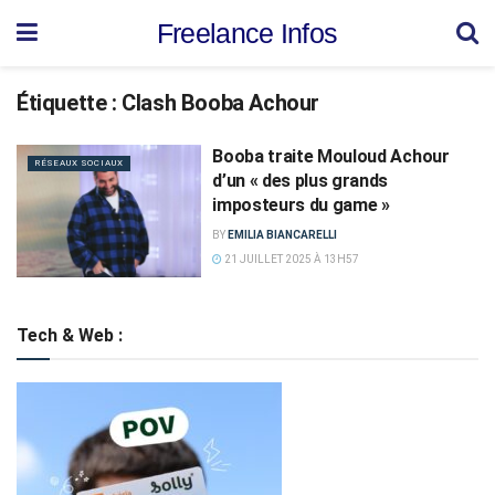
Freelance Infos
Étiquette :
Clash Booba Achour
Booba traite Mouloud Achour
RÉSEAUX SOCIAUX
d’un « des plus grands
imposteurs du game »
BY
EMILIA BIANCARELLI
21 JUILLET 2025 À 13H57
Tech & Web :