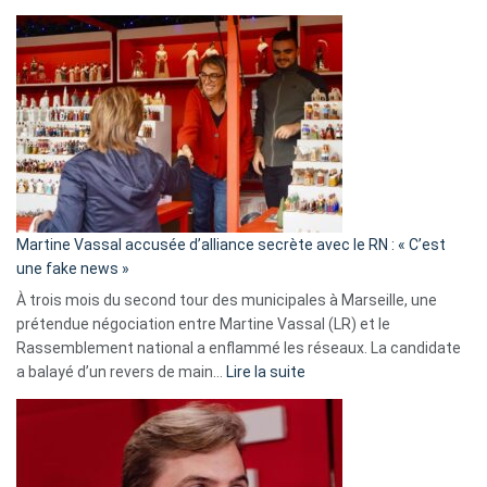
Christophe
Gleizes
:
Les
7
ans
de
prison
confirmés
en
Martine Vassal accusée d’alliance secrète avec le RN : « C’est
Algérie
une fake news »
À trois mois du second tour des municipales à Marseille, une
prétendue négociation entre Martine Vassal (LR) et le
Rassemblement national a enflammé les réseaux. La candidate
:
a balayé d’un revers de main…
Lire la suite
Martine
Vassal
accusée
d’alliance