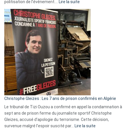
:
politisation de l’événement.…
Lire la suite
Boycott
Eurovision
2026
:
Pays-
Bas,
Espagne,
Irlande
et
Slovénie
rejettent
la
présence
d’Israël
Christophe Gleizes : Les 7 ans de prison confirmés en Algérie
Le tribunal de Tizi Ouzou a confirmé en appel la condamnation à
sept ans de prison ferme du journaliste sportif Christophe
Gleizes, accusé d’apologie du terrorisme. Cette décision,
:
survenue malgré l’espoir suscité par…
Lire la suite