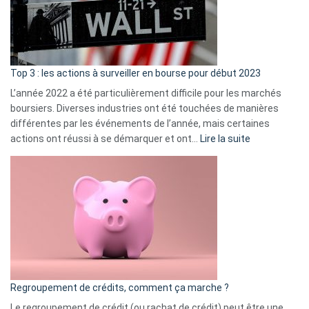
cou
et
gui
d’a
ass
Top 3 : les actions à surveiller en bourse pour début 2023
L’année 2022 a été particulièrement difficile pour les marchés
boursiers. Diverses industries ont été touchées de manières
différentes par les événements de l’année, mais certaines
:
actions ont réussi à se démarquer et ont…
Lire la suite
Top
3
:
les
actions
à
surveiller
en
bourse
Regroupement de crédits, comment ça marche ?
pour
début
Le regroupement de crédit (ou rachat de crédit) peut être une