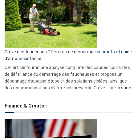
caméra
de
surveillance
?
5
avantages
essentiels
Grève des tondeuses ? Défauts de démarrage courants et guide
de
d’auto-assistance
la
S330
Cet article fournit une analyse complète des causes courantes
eufy
de défaillance du démarrage des faucheuses et propose un
dépannage étape par étape et des solutions ciblées, ainsi que
:
des recommandations d’entretien préventif. Grève…
Lire la suite
Grè
de
Finance & Crypto :
to
?
Déf
de
dé