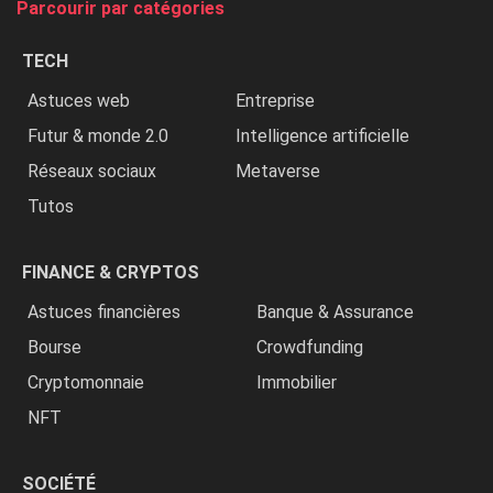
Parcourir par catégories
les
chrétiens
TECH
»
Astuces web
Entreprise
Futur & monde 2.0
Intelligence artificielle
Réseaux sociaux
Metaverse
Tutos
FINANCE & CRYPTOS
Astuces financières
Banque & Assurance
Bourse
Crowdfunding
Cryptomonnaie
Immobilier
NFT
SOCIÉTÉ