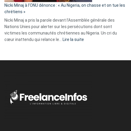
parle
Nicki Minaj à l’ONU dénonce : « Au Nigeria, on chasse et on tue les
avec
chrétiens »
ses
Nicki Minaj a pris la parole devant l’Assemblée générale des
tripes »
Nations Unies pour alerter sur les persécutions dont sont
victimes les communautés chrétiennes au Nigeria. Un cri du
:
cœur inattendu qui relance le…
Lire la suite
Nicki
Minaj
à
l’ONU
dénonce
:
«
Au
Nigeria,
on
chasse
et
on
tue