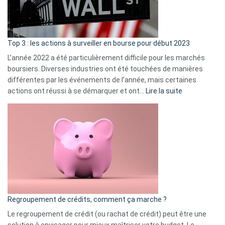
et
gui
d’a
ass
Top 3 : les actions à surveiller en bourse pour début 2023
L’année 2022 a été particulièrement difficile pour les marchés
boursiers. Diverses industries ont été touchées de manières
différentes par les événements de l’année, mais certaines
:
actions ont réussi à se démarquer et ont…
Lire la suite
Top
3
:
les
actions
à
surveiller
en
bourse
Regroupement de crédits, comment ça marche ?
pour
début
Le regroupement de crédit (ou rachat de crédit) peut être une
2023