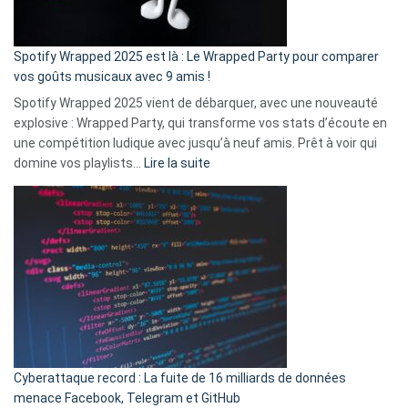
de
cash
»
Spotify Wrapped 2025 est là : Le Wrapped Party pour comparer
:
vos goûts musicaux avec 9 amis !
comment
Spotify Wrapped 2025 vient de débarquer, avec une nouveauté
Solly
explosive : Wrapped Party, qui transforme vos stats d’écoute en
change
une compétition ludique avec jusqu’à neuf amis. Prêt à voir qui
la
:
domine vos playlists…
Lire la suite
vie
Spotify
des
Wrapped
sans-
2025
abri
est
en
là
3
:
secondes
Le
Wrapped
Party
pour
Cyberattaque record : La fuite de 16 milliards de données
comparer
menace Facebook, Telegram et GitHub
vos