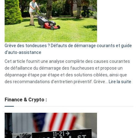
de
surveillance
?
5
avantages
essentiels
Grève des tondeuses ? Défauts de démarrage courants et guide
de
d’auto-assistance
la
S330
Cet article fournit une analyse complète des causes courantes
eufy
de défaillance du démarrage des faucheuses et propose un
dépannage étape par étape et des solutions ciblées, ainsi que
:
des recommandations d’entretien préventif. Grève…
Lire la suite
Grè
de
Finance & Crypto :
to
?
Déf
de
dé
cou