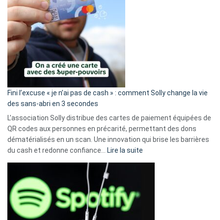
Fini l’excuse « je n’ai pas de cash » : comment Solly change la vie
des sans-abri en 3 secondes
L’association Solly distribue des cartes de paiement équipées de
QR codes aux personnes en précarité, permettant des dons
dématérialisés en un scan. Une innovation qui brise les barrières
:
du cash et redonne confiance…
Lire la suite
Fini
l’excuse
«
je
n’ai
pas