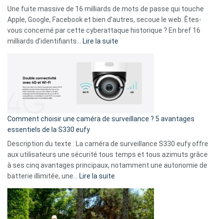
goûts
Une fuite massive de 16 milliards de mots de passe qui touche
musicaux
Apple, Google, Facebook et bien d’autres, secoue le web. Êtes-
avec
vous concerné par cette cyberattaque historique ? En bref 16
9
:
milliards d’identifiants…
Lire la suite
amis
Cyberattaque
!
record
:
La
fuite
de
16
Comment choisir une caméra de surveillance ? 5 avantages
milliards
essentiels de la S330 eufy
de
Description du texte : La caméra de surveillance S330 eufy offre
données
aux utilisateurs une sécurité tous temps et tous azimuts grâce
menace
à ses cinq avantages principaux, notamment une autonomie de
Facebook,
:
batterie illimitée, une…
Lire la suite
Telegram
Comment
et
choisir
GitHub
une
caméra