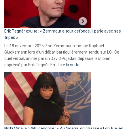
avec
le
RN
:
«
Erik Tegnér exulte : « Zemmour a tout défoncé, il parle avec ses
C’est
tripes »
une
Le 18 novembre 2025, Éric Zemmour a laminé Raphaël
fake
Glucksmann lors d’un débat particulièrement tendu sur LCI, Ce
news
duel verbal, animé par un David Pujadas dépassé, est bien
»
:
apprécié par Erik Tegnér. En…
Lire la suite
Erik
Tegnér
exulte
:
« Zemmour
a
tout
défoncé,
il
parle
Nicki Minaj à l’ONU dénonce : « Au Nigeria, on chasse et on tue les