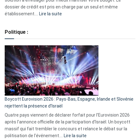
solution à envisager pour mieux maîtriser votre budget. Le
dossier de crédit est pris en charge par un seul et même
:
établissement.…
Lire la suite
Regroupement
de
Politique :
crédits,
comment
ça
marche
?
Boycott Eurovision 2026 : Pays-Bas, Espagne, Irlande et Slovénie
rejettent la présence d’Israël
Quatre pays viennent de déclarer forfait pour l’Eurovision 2026
après l’annonce officielle de la participation d’Israël. Un boycott
massif qui fait trembler le concours et relance le débat sur la
:
politisation de l’événement.…
Lire la suite