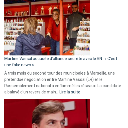
Gleizes
:
Les
7
ans
de
prison
confirmés
en
Martine Vassal accusée d’alliance secrète avec le RN : « C’est
Algérie
une fake news »
À trois mois du second tour des municipales à Marseille, une
prétendue négociation entre Martine Vassal (LR) et le
Rassemblement national a enflammé les réseaux. La candidate
:
a balayé d’un revers de main…
Lire la suite
Martine
Vassal
accusée
d’alliance
secrète