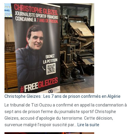
Boycott
Eurovision
2026
:
Pays-
Bas,
Espagne,
Irlande
et
Slovénie
rejettent
la
présence
d’Israël
Christophe Gleizes : Les 7 ans de prison confirmés en Algérie
Le tribunal de Tizi Ouzou a confirmé en appel la condamnation à
sept ans de prison ferme du journaliste sportif Christophe
Gleizes, accusé d’apologie du terrorisme. Cette décision,
:
survenue malgré l’espoir suscité par…
Lire la suite
Christophe