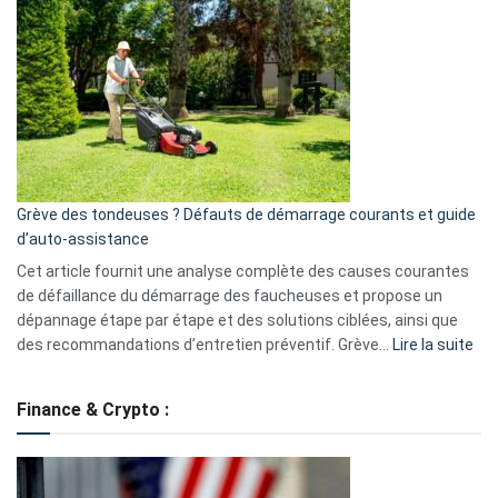
GitHub
une
caméra
de
surveillance
?
5
avantages
essentiels
Grève des tondeuses ? Défauts de démarrage courants et guide
de
d’auto-assistance
la
S330
Cet article fournit une analyse complète des causes courantes
eufy
de défaillance du démarrage des faucheuses et propose un
dépannage étape par étape et des solutions ciblées, ainsi que
:
des recommandations d’entretien préventif. Grève…
Lire la suite
Grè
de
Finance & Crypto :
to
?
Déf
de