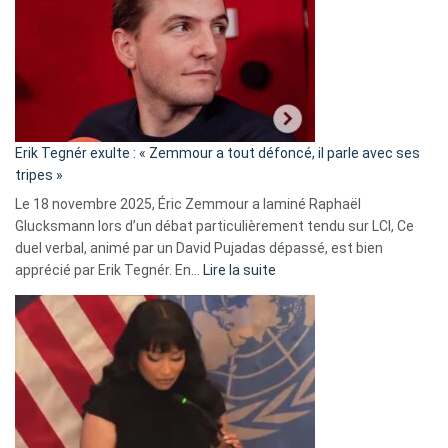
d’alliance
secrète
avec
le
RN
:
«
Erik Tegnér exulte : « Zemmour a tout défoncé, il parle avec ses
C’est
tripes »
une
Le 18 novembre 2025, Éric Zemmour a laminé Raphaël
fake
Glucksmann lors d’un débat particulièrement tendu sur LCI, Ce
news
duel verbal, animé par un David Pujadas dépassé, est bien
»
:
apprécié par Erik Tegnér. En…
Lire la suite
Erik
Tegnér
exulte
:
« Zemmour
a
tout
défoncé,