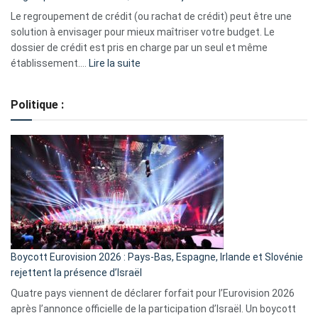
début
Le regroupement de crédit (ou rachat de crédit) peut être une
2023
solution à envisager pour mieux maîtriser votre budget. Le
dossier de crédit est pris en charge par un seul et même
:
établissement.…
Lire la suite
Regroupement
de
Politique :
crédits,
comment
ça
marche
?
Boycott Eurovision 2026 : Pays-Bas, Espagne, Irlande et Slovénie
rejettent la présence d’Israël
Quatre pays viennent de déclarer forfait pour l’Eurovision 2026
après l’annonce officielle de la participation d’Israël. Un boycott