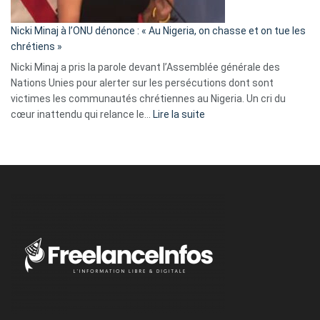
il
parle
Nicki Minaj à l’ONU dénonce : « Au Nigeria, on chasse et on tue les
avec
chrétiens »
ses
Nicki Minaj a pris la parole devant l’Assemblée générale des
tripes »
Nations Unies pour alerter sur les persécutions dont sont
victimes les communautés chrétiennes au Nigeria. Un cri du
:
cœur inattendu qui relance le…
Lire la suite
Nicki
Minaj
à
l’ONU
dénonce
:
«
Au
Nigeria,
on
chasse
et
on