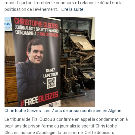
massif qui fait trembler le concours et relance le débat sur la
:
politisation de l’événement.…
Lire la suite
Boycott
Eurovision
2026
:
Pays-
Bas,
Espagne,
Irlande
et
Slovénie
rejettent
la
présence
d’Israël
Christophe Gleizes : Les 7 ans de prison confirmés en Algérie
Le tribunal de Tizi Ouzou a confirmé en appel la condamnation à
sept ans de prison ferme du journaliste sportif Christophe
Gleizes, accusé d’apologie du terrorisme. Cette décision,