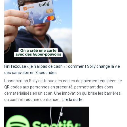
Fini l’excuse « je n’ai pas de cash » : comment Solly change la vie
des sans-abri en 3 secondes
L’association Solly distribue des cartes de paiement équipées de
QR codes aux personnes en précarité, permettant des dons
dématérialisés en un scan. Une innovation qui brise les barrières
:
du cash et redonne confiance…
Lire la suite
Fini
l’excuse
«
je