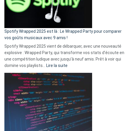
n’ai
pas
de
cash
»
Spotify Wrapped 2025 est là : Le Wrapped Party pour comparer
:
vos goûts musicaux avec 9 amis !
comment
Spotify Wrapped 2025 vient de débarquer, avec une nouveauté
Solly
explosive : Wrapped Party, qui transforme vos stats d’écoute en
change
une compétition ludique avec jusqu’à neuf amis. Prêt à voir qui
la
:
domine vos playlists…
Lire la suite
vie
Spotify
des
Wrapped
sans-
2025
abri
est
en
là
3
:
secondes
Le
Wrapped
Party
pour