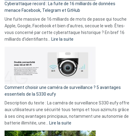
Cyberattaque record : La fuite de 16 milliards de données
comparer
menace Facebook, Telegram et GitHub
vos
goûts
Une fuite massive de 16 milliards de mots de passe qui touche
musicaux
Apple, Google, Facebook et bien d’autres, secoue le web. Êtes-
avec
vous concerné par cette cyberattaque historique ? En bref 16
9
:
milliards d’identifiants…
Lire la suite
amis
Cyberattaque
!
record
:
La
fuite
de
16
Comment choisir une caméra de surveillance ? 5 avantages
milliards
essentiels de la S330 eufy
de
Description du texte : La caméra de surveillance S330 eufy offre
données
aux utilisateurs une sécurité tous temps et tous azimuts grâce
menace
à ses cinq avantages principaux, notamment une autonomie de
Facebook,
:
batterie illimitée, une…
Lire la suite
Telegram
Comment
et
choisir