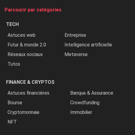
tue
Parcourir par catégories
les
chrétiens
TECH
»
Astuces web
Entreprise
Futur & monde 2.0
Intelligence artificielle
Réseaux sociaux
Metaverse
Tutos
FINANCE & CRYPTOS
Astuces financières
Banque & Assurance
Bourse
Crowdfunding
Cryptomonnaie
Immobilier
NFT