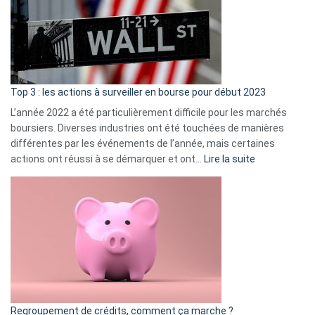
dé
cou
et
gui
d’a
ass
Top 3 : les actions à surveiller en bourse pour début 2023
L’année 2022 a été particulièrement difficile pour les marchés
boursiers. Diverses industries ont été touchées de manières
différentes par les événements de l’année, mais certaines
:
actions ont réussi à se démarquer et ont…
Lire la suite
Top
3
:
les
actions
à
surveiller
en
bourse
Regroupement de crédits, comment ça marche ?
pour