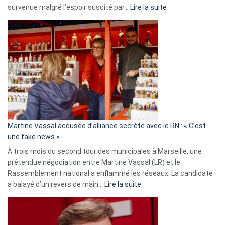
:
survenue malgré l’espoir suscité par…
Lire la suite
Christophe
Gleizes
:
Les
7
ans
de
prison
confirmés
en
Martine Vassal accusée d’alliance secrète avec le RN : « C’est
Algérie
une fake news »
À trois mois du second tour des municipales à Marseille, une
prétendue négociation entre Martine Vassal (LR) et le
Rassemblement national a enflammé les réseaux. La candidate
:
a balayé d’un revers de main…
Lire la suite
Martine
Vassal
accusée