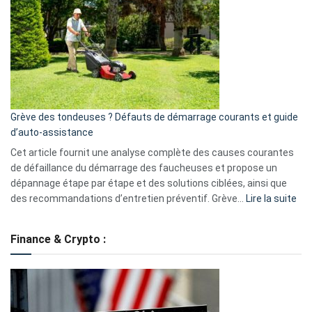
caméra
de
surveillance
?
5
avantages
essentiels
Grève des tondeuses ? Défauts de démarrage courants et guide
de
d’auto-assistance
la
S330
Cet article fournit une analyse complète des causes courantes
eufy
de défaillance du démarrage des faucheuses et propose un
dépannage étape par étape et des solutions ciblées, ainsi que
:
des recommandations d’entretien préventif. Grève…
Lire la suite
Grè
de
Finance & Crypto :
to
?
Déf
de
dé