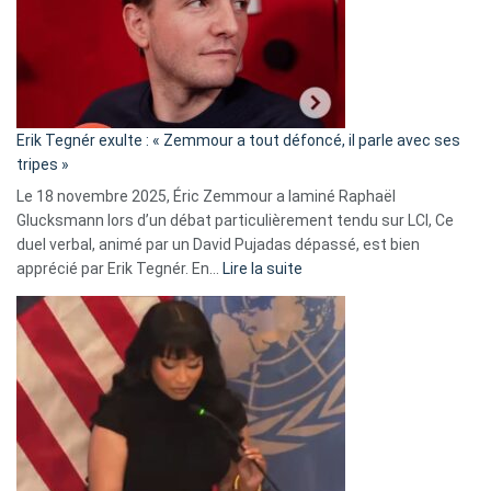
secrète
avec
le
RN
:
«
Erik Tegnér exulte : « Zemmour a tout défoncé, il parle avec ses
C’est
tripes »
une
Le 18 novembre 2025, Éric Zemmour a laminé Raphaël
fake
Glucksmann lors d’un débat particulièrement tendu sur LCI, Ce
news
duel verbal, animé par un David Pujadas dépassé, est bien
»
:
apprécié par Erik Tegnér. En…
Lire la suite
Erik
Tegnér
exulte
:
« Zemmour
a
tout
défoncé,
il