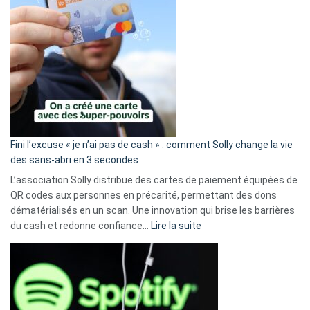
Fini l’excuse « je n’ai pas de cash » : comment Solly change la vie
des sans-abri en 3 secondes
L’association Solly distribue des cartes de paiement équipées de
QR codes aux personnes en précarité, permettant des dons
dématérialisés en un scan. Une innovation qui brise les barrières
:
du cash et redonne confiance…
Lire la suite
Fini
l’excuse
«
je
n’ai