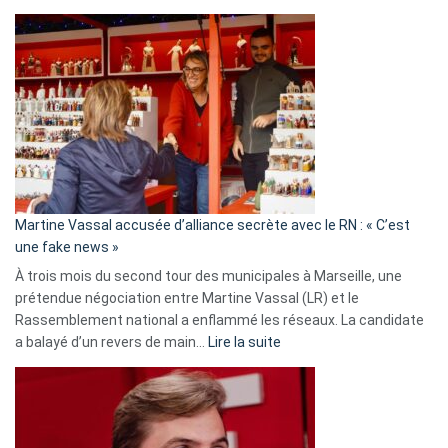
Christophe
Gleizes
:
Les
7
ans
de
prison
confirmés
en
Martine Vassal accusée d’alliance secrète avec le RN : « C’est
Algérie
une fake news »
À trois mois du second tour des municipales à Marseille, une
prétendue négociation entre Martine Vassal (LR) et le
Rassemblement national a enflammé les réseaux. La candidate
:
a balayé d’un revers de main…
Lire la suite
Martine
Vassal
accusée
d’alliance