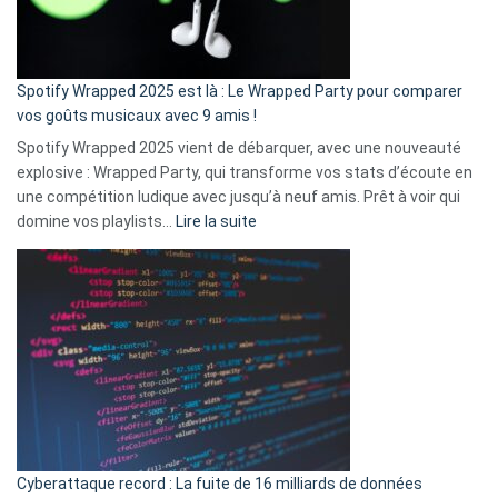
pas
de
cash
»
Spotify Wrapped 2025 est là : Le Wrapped Party pour comparer
:
vos goûts musicaux avec 9 amis !
comment
Spotify Wrapped 2025 vient de débarquer, avec une nouveauté
Solly
explosive : Wrapped Party, qui transforme vos stats d’écoute en
change
une compétition ludique avec jusqu’à neuf amis. Prêt à voir qui
la
:
domine vos playlists…
Lire la suite
vie
Spotify
des
Wrapped
sans-
2025
abri
est
en
là
3
:
secondes
Le
Wrapped
Party
pour
Cyberattaque record : La fuite de 16 milliards de données
comparer