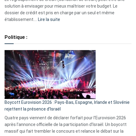
2023
solution à envisager pour mieux maîtriser votre budget. Le
dossier de crédit est pris en charge par un seul et même
:
établissement.…
Lire la suite
Regroupement
de
Politique :
crédits,
comment
ça
marche
?
Boycott Eurovision 2026 : Pays-Bas, Espagne, Irlande et Slovénie
rejettent la présence d’Israël
Quatre pays viennent de déclarer forfait pour l’Eurovision 2026
après l’annonce officielle de la participation d’Israël. Un boycott
massif qui fait trembler le concours et relance le débat sur la