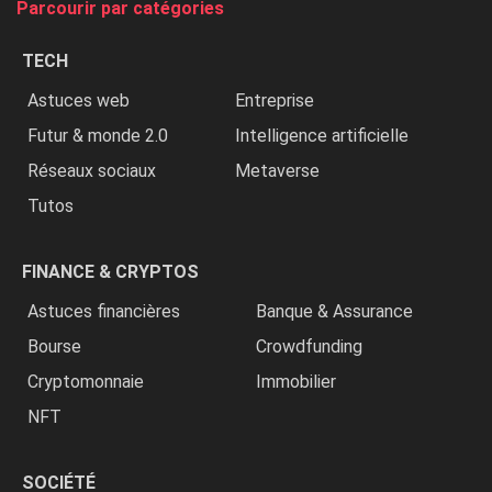
Parcourir par catégories
les
chrétiens
TECH
»
Astuces web
Entreprise
Futur & monde 2.0
Intelligence artificielle
Réseaux sociaux
Metaverse
Tutos
FINANCE & CRYPTOS
Astuces financières
Banque & Assurance
Bourse
Crowdfunding
Cryptomonnaie
Immobilier
NFT
SOCIÉTÉ