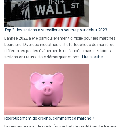
cou
et
gui
d’a
ass
Top 3 : les actions à surveiller en bourse pour début 2023
L’année 2022 a été particulièrement difficile pour les marchés
boursiers. Diverses industries ont été touchées de manières
différentes par les événements de l’année, mais certaines
:
actions ont réussi à se démarquer et ont…
Lire la suite
Top
3
:
les
actions
à
surveiller
en
bourse
Regroupement de crédits, comment ça marche ?
pour
début
Le regroupement de crédit (ou rachat de crédit) peut être une