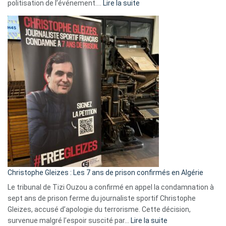
:
politisation de l’événement.…
Lire la suite
Boycott
Eurovision
2026
:
Pays-
Bas,
Espagne,
Irlande
et
Slovénie
rejettent
la
présence
d’Israël
Christophe Gleizes : Les 7 ans de prison confirmés en Algérie
Le tribunal de Tizi Ouzou a confirmé en appel la condamnation à
sept ans de prison ferme du journaliste sportif Christophe
Gleizes, accusé d’apologie du terrorisme. Cette décision,
:
survenue malgré l’espoir suscité par…
Lire la suite