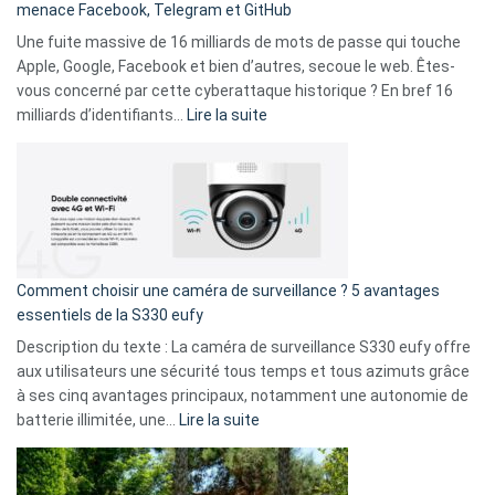
menace Facebook, Telegram et GitHub
vos
goûts
Une fuite massive de 16 milliards de mots de passe qui touche
musicaux
Apple, Google, Facebook et bien d’autres, secoue le web. Êtes-
avec
vous concerné par cette cyberattaque historique ? En bref 16
9
:
milliards d’identifiants…
Lire la suite
amis
Cyberattaque
!
record
:
La
fuite
de
16
Comment choisir une caméra de surveillance ? 5 avantages
milliards
essentiels de la S330 eufy
de
Description du texte : La caméra de surveillance S330 eufy offre
données
aux utilisateurs une sécurité tous temps et tous azimuts grâce
menace
à ses cinq avantages principaux, notamment une autonomie de
Facebook,
:
batterie illimitée, une…
Lire la suite
Telegram
Comment
et
choisir
GitHub
une