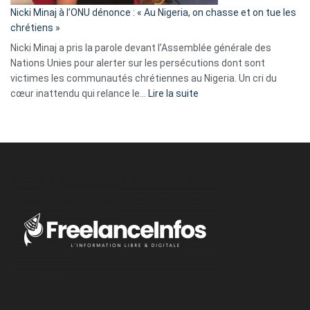
parle
Nicki Minaj à l’ONU dénonce : « Au Nigeria, on chasse et on tue les
avec
chrétiens »
ses
Nicki Minaj a pris la parole devant l’Assemblée générale des
tripes »
Nations Unies pour alerter sur les persécutions dont sont
victimes les communautés chrétiennes au Nigeria. Un cri du
:
cœur inattendu qui relance le…
Lire la suite
Nicki
Minaj
à
l’ONU
dénonce
:
«
Au
Nigeria,
on
chasse
et
on
tue