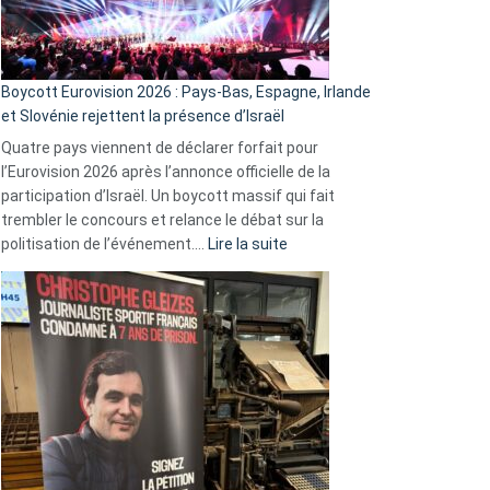
Boycott Eurovision 2026 : Pays-Bas, Espagne, Irlande
et Slovénie rejettent la présence d’Israël
Quatre pays viennent de déclarer forfait pour
l’Eurovision 2026 après l’annonce officielle de la
participation d’Israël. Un boycott massif qui fait
trembler le concours et relance le débat sur la
:
politisation de l’événement.…
Lire la suite
Boycott
Eurovision
2026
:
Pays-
Bas,
Espagne,
Irlande
et
Slovénie