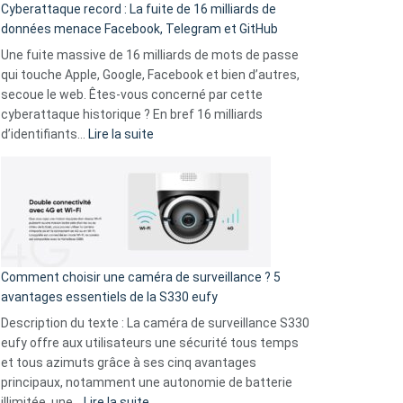
Cyberattaque record : La fuite de 16 milliards de
comparer
données menace Facebook, Telegram et GitHub
vos
goûts
Une fuite massive de 16 milliards de mots de passe
musicaux
qui touche Apple, Google, Facebook et bien d’autres,
avec
secoue le web. Êtes-vous concerné par cette
9
cyberattaque historique ? En bref 16 milliards
amis
:
d’identifiants…
Lire la suite
!
Cyberattaque
record
:
La
fuite
de
16
Comment choisir une caméra de surveillance ? 5
milliards
avantages essentiels de la S330 eufy
de
Description du texte : La caméra de surveillance S330
données
eufy offre aux utilisateurs une sécurité tous temps
menace
et tous azimuts grâce à ses cinq avantages
Facebook,
principaux, notamment une autonomie de batterie
Telegram
:
illimitée, une…
Lire la suite