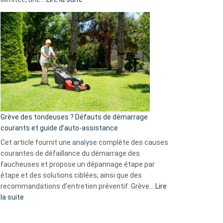
et
Comment
GitHub
choisir
une
caméra
de
surveillance
?
5
avantages
essentiels
Grève des tondeuses ? Défauts de démarrage
de
courants et guide d’auto-assistance
la
S330
Cet article fournit une analyse complète des causes
eufy
courantes de défaillance du démarrage des
faucheuses et propose un dépannage étape par
étape et des solutions ciblées, ainsi que des
recommandations d’entretien préventif. Grève…
Lire
:
la suite
Grève
des