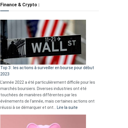
tondeuses
Finance & Crypto :
?
Défauts
de
démarrage
courants
et
guide
d’auto-
assistance
Top 3 : les actions à surveiller en bourse pour début
2023
L’année 2022 a été particulièrement difficile pour les
marchés boursiers. Diverses industries ont été
touchées de manières différentes par les
événements de l’année, mais certaines actions ont
:
réussi à se démarquer et ont…
Lire la suite
Top
3
: