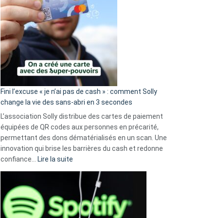
Fini l’excuse « je n’ai pas de cash » : comment Solly
change la vie des sans-abri en 3 secondes
L’association Solly distribue des cartes de paiement
équipées de QR codes aux personnes en précarité,
permettant des dons dématérialisés en un scan. Une
innovation qui brise les barrières du cash et redonne
:
confiance…
Lire la suite
Fini
l’excuse
«
je
n’ai