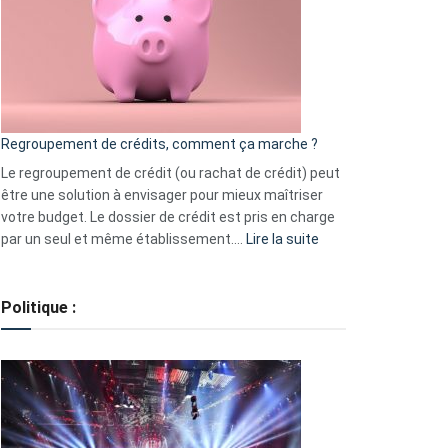
les
actions
à
surveiller
en
bourse
Regroupement de crédits, comment ça marche ?
pour
début
Le regroupement de crédit (ou rachat de crédit) peut
2023
être une solution à envisager pour mieux maîtriser
votre budget. Le dossier de crédit est pris en charge
:
par un seul et même établissement.…
Lire la suite
Regroupement
de
crédits,
Politique :
comment
ça
marche
?