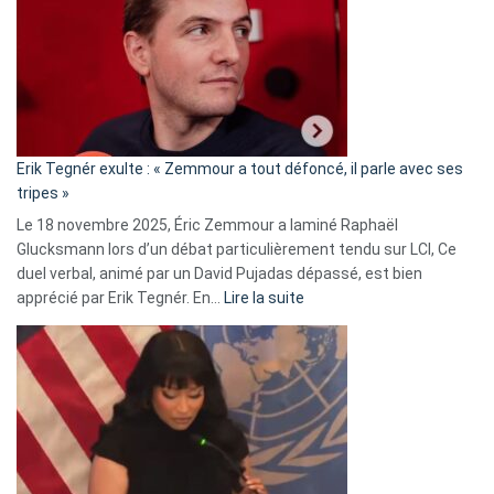
d’alliance
secrète
avec
le
RN
:
«
Erik Tegnér exulte : « Zemmour a tout défoncé, il parle avec ses
C’est
tripes »
une
Le 18 novembre 2025, Éric Zemmour a laminé Raphaël
fake
Glucksmann lors d’un débat particulièrement tendu sur LCI, Ce
news
duel verbal, animé par un David Pujadas dépassé, est bien
»
:
apprécié par Erik Tegnér. En…
Lire la suite
Erik
Tegnér
exulte
:
« Zemmour
a
tout
défoncé,