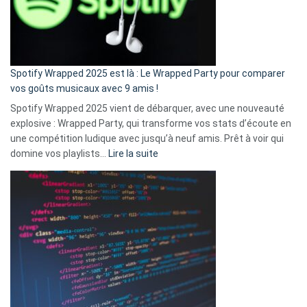
n’ai
pas
de
cash
»
Spotify Wrapped 2025 est là : Le Wrapped Party pour comparer
:
vos goûts musicaux avec 9 amis !
comment
Spotify Wrapped 2025 vient de débarquer, avec une nouveauté
Solly
explosive : Wrapped Party, qui transforme vos stats d’écoute en
change
une compétition ludique avec jusqu’à neuf amis. Prêt à voir qui
la
:
domine vos playlists…
Lire la suite
vie
Spotify
des
Wrapped
sans-
2025
abri
est
en
là
3
:
secondes
Le
Wrapped
Party
pour