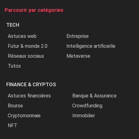
tue
Parcourir par catégories
les
chrétiens
TECH
»
Astuces web
Entreprise
Futur & monde 2.0
Intelligence artificielle
Réseaux sociaux
Metaverse
Tutos
FINANCE & CRYPTOS
Astuces financières
Banque & Assurance
Bourse
Crowdfunding
Cryptomonnaie
Immobilier
NFT