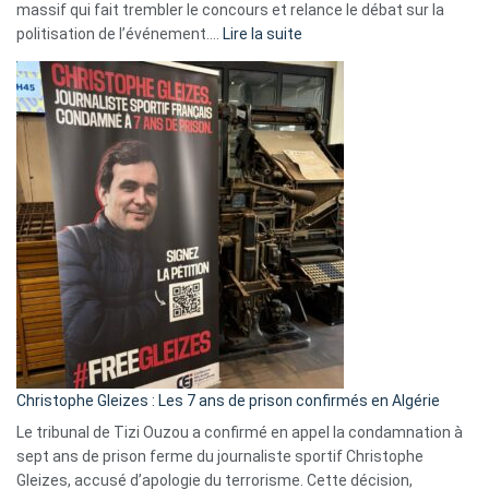
massif qui fait trembler le concours et relance le débat sur la
:
politisation de l’événement.…
Lire la suite
Boycott
Eurovision
2026
:
Pays-
Bas,
Espagne,
Irlande
et
Slovénie
rejettent
la
présence
d’Israël
Christophe Gleizes : Les 7 ans de prison confirmés en Algérie
Le tribunal de Tizi Ouzou a confirmé en appel la condamnation à
sept ans de prison ferme du journaliste sportif Christophe
Gleizes, accusé d’apologie du terrorisme. Cette décision,