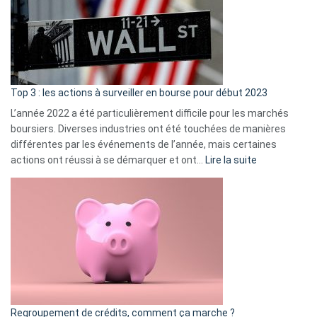
dé
cou
et
gui
d’a
ass
Top 3 : les actions à surveiller en bourse pour début 2023
L’année 2022 a été particulièrement difficile pour les marchés
boursiers. Diverses industries ont été touchées de manières
différentes par les événements de l’année, mais certaines
:
actions ont réussi à se démarquer et ont…
Lire la suite
Top
3
:
les
actions
à
surveiller
en
bourse
Regroupement de crédits, comment ça marche ?
pour