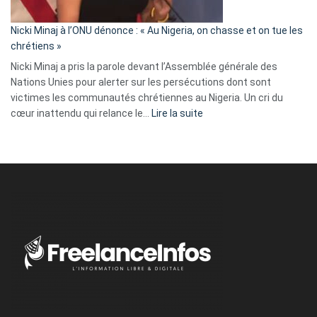
il
parle
Nicki Minaj à l’ONU dénonce : « Au Nigeria, on chasse et on tue les
avec
chrétiens »
ses
Nicki Minaj a pris la parole devant l’Assemblée générale des
tripes »
Nations Unies pour alerter sur les persécutions dont sont
victimes les communautés chrétiennes au Nigeria. Un cri du
:
cœur inattendu qui relance le…
Lire la suite
Nicki
Minaj
à
l’ONU
dénonce
:
«
Au
Nigeria,
on
chasse
et
on