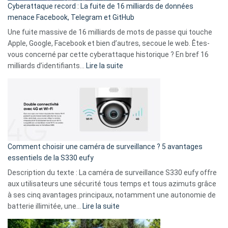
Cyberattaque record : La fuite de 16 milliards de données
comparer
menace Facebook, Telegram et GitHub
vos
goûts
Une fuite massive de 16 milliards de mots de passe qui touche
musicaux
Apple, Google, Facebook et bien d’autres, secoue le web. Êtes-
avec
vous concerné par cette cyberattaque historique ? En bref 16
9
:
milliards d’identifiants…
Lire la suite
amis
Cyberattaque
!
record
:
La
fuite
de
16
Comment choisir une caméra de surveillance ? 5 avantages
milliards
essentiels de la S330 eufy
de
Description du texte : La caméra de surveillance S330 eufy offre
données
aux utilisateurs une sécurité tous temps et tous azimuts grâce
menace
à ses cinq avantages principaux, notamment une autonomie de
Facebook,
:
batterie illimitée, une…
Lire la suite
Telegram
Comment
et
choisir