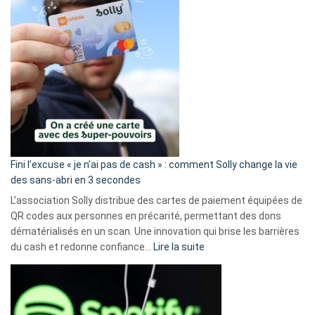
Fini l’excuse « je n’ai pas de cash » : comment Solly change la vie
des sans-abri en 3 secondes
L’association Solly distribue des cartes de paiement équipées de
QR codes aux personnes en précarité, permettant des dons
dématérialisés en un scan. Une innovation qui brise les barrières
:
du cash et redonne confiance…
Lire la suite
Fini
l’excuse
«
je