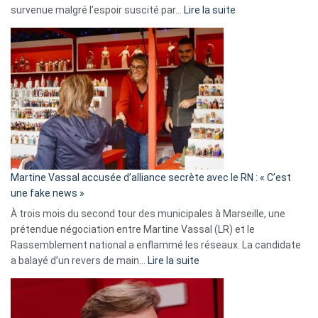
:
survenue malgré l’espoir suscité par…
Lire la suite
Christophe
Gleizes
:
Les
7
ans
de
prison
confirmés
en
Martine Vassal accusée d’alliance secrète avec le RN : « C’est
Algérie
une fake news »
À trois mois du second tour des municipales à Marseille, une
prétendue négociation entre Martine Vassal (LR) et le
Rassemblement national a enflammé les réseaux. La candidate
:
a balayé d’un revers de main…
Lire la suite
Martine
Vassal
accusée