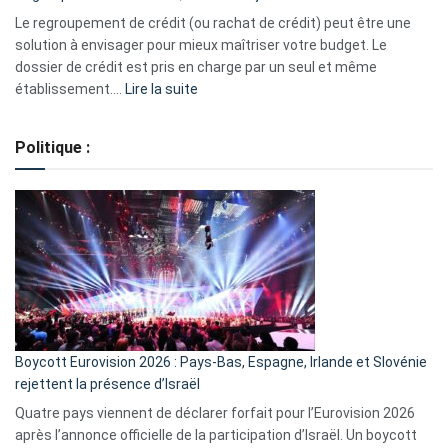
début
Le regroupement de crédit (ou rachat de crédit) peut être une
2023
solution à envisager pour mieux maîtriser votre budget. Le
dossier de crédit est pris en charge par un seul et même
:
établissement.…
Lire la suite
Regroupement
de
Politique :
crédits,
comment
ça
marche
?
Boycott Eurovision 2026 : Pays-Bas, Espagne, Irlande et Slovénie
rejettent la présence d’Israël
Quatre pays viennent de déclarer forfait pour l’Eurovision 2026
après l’annonce officielle de la participation d’Israël. Un boycott