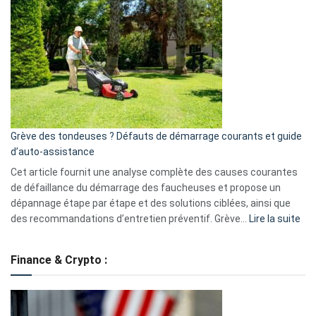
GitHub
une
caméra
de
surveillance
?
5
avantages
essentiels
Grève des tondeuses ? Défauts de démarrage courants et guide
de
d’auto-assistance
la
S330
Cet article fournit une analyse complète des causes courantes
eufy
de défaillance du démarrage des faucheuses et propose un
dépannage étape par étape et des solutions ciblées, ainsi que
:
des recommandations d’entretien préventif. Grève…
Lire la suite
Grè
de
Finance & Crypto :
to
?
Déf
de