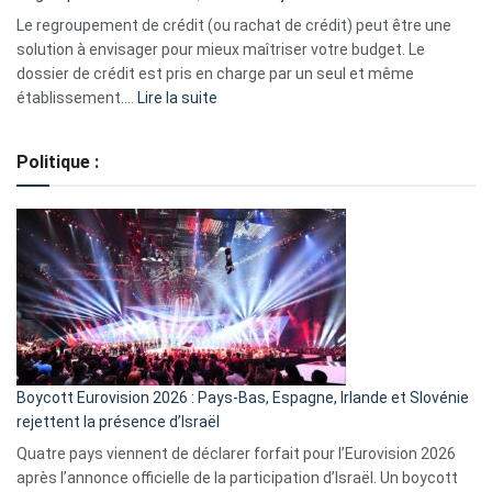
début
Le regroupement de crédit (ou rachat de crédit) peut être une
2023
solution à envisager pour mieux maîtriser votre budget. Le
dossier de crédit est pris en charge par un seul et même
:
établissement.…
Lire la suite
Regroupement
de
Politique :
crédits,
comment
ça
marche
?
Boycott Eurovision 2026 : Pays-Bas, Espagne, Irlande et Slovénie
rejettent la présence d’Israël
Quatre pays viennent de déclarer forfait pour l’Eurovision 2026
après l’annonce officielle de la participation d’Israël. Un boycott