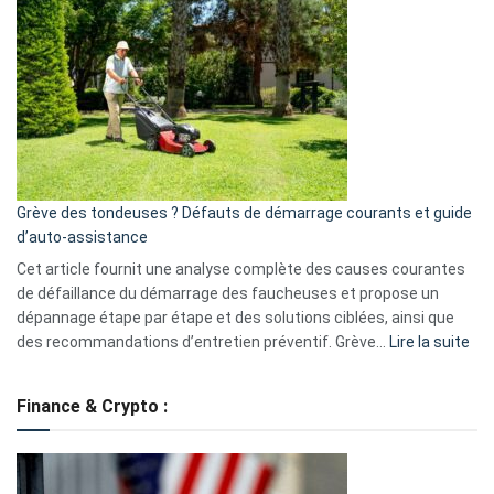
GitHub
une
caméra
de
surveillance
?
5
avantages
essentiels
Grève des tondeuses ? Défauts de démarrage courants et guide
de
d’auto-assistance
la
S330
Cet article fournit une analyse complète des causes courantes
eufy
de défaillance du démarrage des faucheuses et propose un
dépannage étape par étape et des solutions ciblées, ainsi que
:
des recommandations d’entretien préventif. Grève…
Lire la suite
Grè
de
Finance & Crypto :
to
?
Déf
de