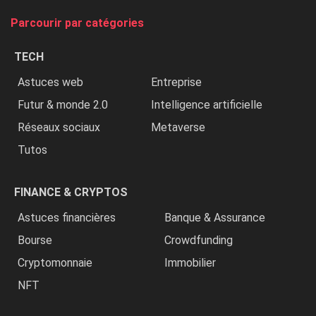
tue
Parcourir par catégories
les
chrétiens
TECH
»
Astuces web
Entreprise
Futur & monde 2.0
Intelligence artificielle
Réseaux sociaux
Metaverse
Tutos
FINANCE & CRYPTOS
Astuces financières
Banque & Assurance
Bourse
Crowdfunding
Cryptomonnaie
Immobilier
NFT