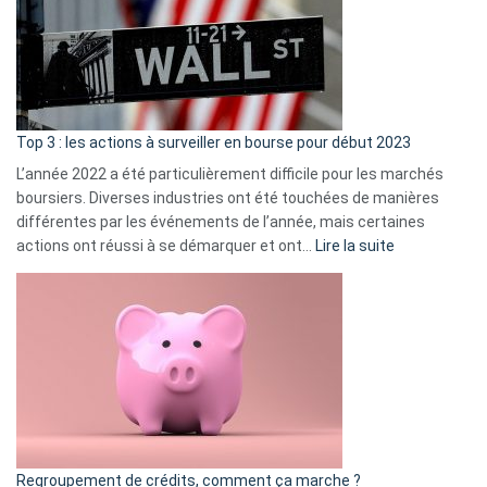
dé
cou
et
gui
d’a
ass
Top 3 : les actions à surveiller en bourse pour début 2023
L’année 2022 a été particulièrement difficile pour les marchés
boursiers. Diverses industries ont été touchées de manières
différentes par les événements de l’année, mais certaines
:
actions ont réussi à se démarquer et ont…
Lire la suite
Top
3
:
les
actions
à
surveiller
en
bourse
Regroupement de crédits, comment ça marche ?
pour