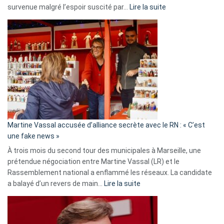
:
survenue malgré l’espoir suscité par…
Lire la suite
Christophe
Gleizes
:
Les
7
ans
de
prison
confirmés
en
Martine Vassal accusée d’alliance secrète avec le RN : « C’est
Algérie
une fake news »
À trois mois du second tour des municipales à Marseille, une
prétendue négociation entre Martine Vassal (LR) et le
Rassemblement national a enflammé les réseaux. La candidate
:
a balayé d’un revers de main…
Lire la suite
Martine
Vassal
accusée