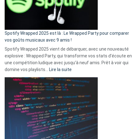
n’ai
pas
de
cash
»
Spotify Wrapped 2025 est là : Le Wrapped Party pour comparer
:
vos goûts musicaux avec 9 amis !
comment
Spotify Wrapped 2025 vient de débarquer, avec une nouveauté
Solly
explosive : Wrapped Party, qui transforme vos stats d’écoute en
change
une compétition ludique avec jusqu’à neuf amis. Prêt à voir qui
la
:
domine vos playlists…
Lire la suite
vie
Spotify
des
Wrapped
sans-
2025
abri
est
en
là
3
:
secondes
Le
Wrapped
Party
pour