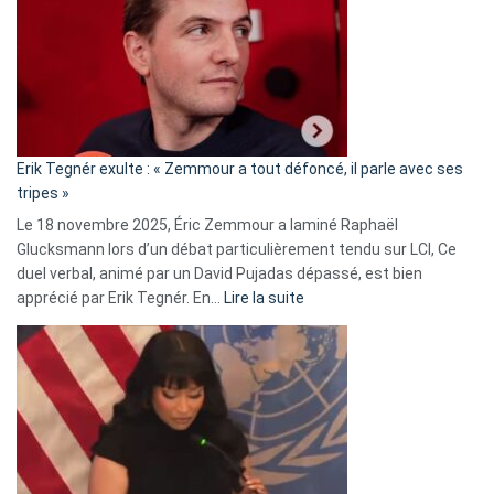
d’alliance
secrète
avec
le
RN
:
«
Erik Tegnér exulte : « Zemmour a tout défoncé, il parle avec ses
C’est
tripes »
une
Le 18 novembre 2025, Éric Zemmour a laminé Raphaël
fake
Glucksmann lors d’un débat particulièrement tendu sur LCI, Ce
news
duel verbal, animé par un David Pujadas dépassé, est bien
»
:
apprécié par Erik Tegnér. En…
Lire la suite
Erik
Tegnér
exulte
:
« Zemmour
a
tout
défoncé,