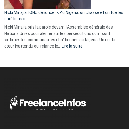
il
parle
Nicki Minaj à l’ONU dénonce : « Au Nigeria, on chasse et on tue les
avec
chrétiens »
ses
Nicki Minaj a pris la parole devant l’Assemblée générale des
tripes »
Nations Unies pour alerter sur les persécutions dont sont
victimes les communautés chrétiennes au Nigeria. Un cri du
:
cœur inattendu qui relance le…
Lire la suite
Nicki
Minaj
à
l’ONU
dénonce
:
«
Au
Nigeria,
on
chasse
et
on