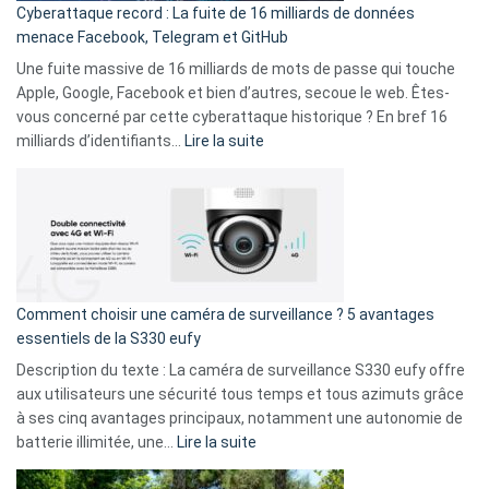
Cyberattaque record : La fuite de 16 milliards de données
comparer
menace Facebook, Telegram et GitHub
vos
goûts
Une fuite massive de 16 milliards de mots de passe qui touche
musicaux
Apple, Google, Facebook et bien d’autres, secoue le web. Êtes-
avec
vous concerné par cette cyberattaque historique ? En bref 16
9
:
milliards d’identifiants…
Lire la suite
amis
Cyberattaque
!
record
:
La
fuite
de
16
Comment choisir une caméra de surveillance ? 5 avantages
milliards
essentiels de la S330 eufy
de
Description du texte : La caméra de surveillance S330 eufy offre
données
aux utilisateurs une sécurité tous temps et tous azimuts grâce
menace
à ses cinq avantages principaux, notamment une autonomie de
Facebook,
:
batterie illimitée, une…
Lire la suite
Telegram
Comment
et
choisir