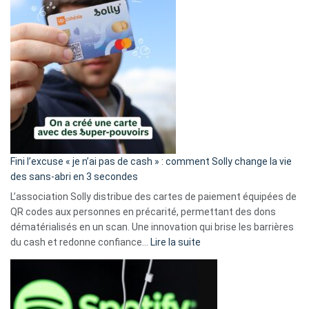
Fini l’excuse « je n’ai pas de cash » : comment Solly change la vie
des sans-abri en 3 secondes
L’association Solly distribue des cartes de paiement équipées de
QR codes aux personnes en précarité, permettant des dons
dématérialisés en un scan. Une innovation qui brise les barrières
:
du cash et redonne confiance…
Lire la suite
Fini
l’excuse
«
je