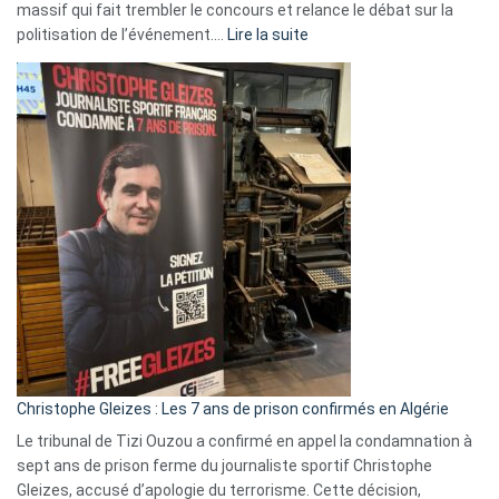
massif qui fait trembler le concours et relance le débat sur la
:
politisation de l’événement.…
Lire la suite
Boycott
Eurovision
2026
:
Pays-
Bas,
Espagne,
Irlande
et
Slovénie
rejettent
la
présence
d’Israël
Christophe Gleizes : Les 7 ans de prison confirmés en Algérie
Le tribunal de Tizi Ouzou a confirmé en appel la condamnation à
sept ans de prison ferme du journaliste sportif Christophe
Gleizes, accusé d’apologie du terrorisme. Cette décision,