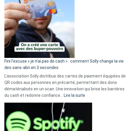
Fini l’excuse « je n’ai pas de cash » : comment Solly change la vie
des sans-abri en 3 secondes
L’association Solly distribue des cartes de paiement équipées de
QR codes aux personnes en précarité, permettant des dons
dématérialisés en un scan. Une innovation qui brise les barrières
:
du cash et redonne confiance…
Lire la suite
Fini
l’excuse
«
je
n’ai