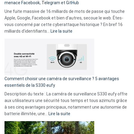
menace Facebook, Telegram et GitHub
vos
goûts
Une fuite massive de 16 milliards de mots de passe qui touche
musicaux
Apple, Google, Facebook et bien d’autres, secoue le web. Êtes-
avec
vous concerné par cette cyberattaque historique ? En bref 16
9
:
milliards d’identifiants…
Lire la suite
amis
Cyberattaque
!
record
:
La
fuite
de
16
Comment choisir une caméra de surveillance ? 5 avantages
milliards
essentiels de la S330 eufy
de
Description du texte : La caméra de surveillance S330 eufy offre
données
aux utilisateurs une sécurité tous temps et tous azimuts grâce
menace
à ses cinq avantages principaux, notamment une autonomie de
Facebook,
:
batterie illimitée, une…
Lire la suite
Telegram
Comment
et
choisir
GitHub
une