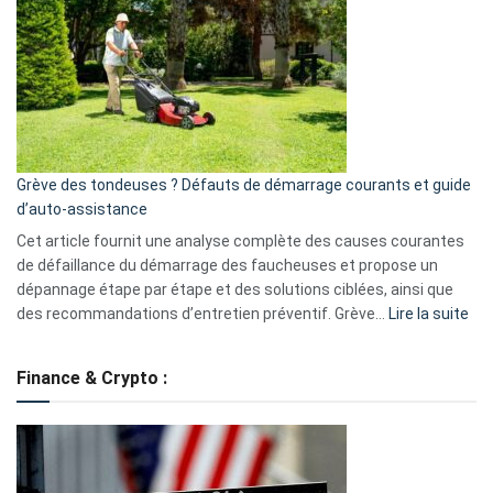
caméra
de
surveillance
?
5
avantages
essentiels
Grève des tondeuses ? Défauts de démarrage courants et guide
de
d’auto-assistance
la
S330
Cet article fournit une analyse complète des causes courantes
eufy
de défaillance du démarrage des faucheuses et propose un
dépannage étape par étape et des solutions ciblées, ainsi que
:
des recommandations d’entretien préventif. Grève…
Lire la suite
Grè
de
Finance & Crypto :
to
?
Déf
de
dé