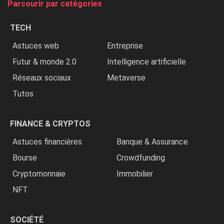
Parcourir par catégories
les
chrétiens
TECH
»
Astuces web
Entreprise
Futur & monde 2.0
Intelligence artificielle
Réseaux sociaux
Metaverse
Tutos
FINANCE & CRYPTOS
Astuces financières
Banque & Assurance
Bourse
Crowdfunding
Cryptomonnaie
Immobilier
NFT
SOCIÉTÉ