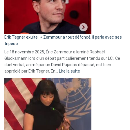
secrète
avec
le
RN
:
«
Erik Tegnér exulte : « Zemmour a tout défoncé, il parle avec ses
C’est
tripes »
une
Le 18 novembre 2025, Éric Zemmour a laminé Raphaël
fake
Glucksmann lors d’un débat particulièrement tendu sur LCI, Ce
news
duel verbal, animé par un David Pujadas dépassé, est bien
»
:
apprécié par Erik Tegnér. En…
Lire la suite
Erik
Tegnér
exulte
:
« Zemmour
a
tout
défoncé,
il