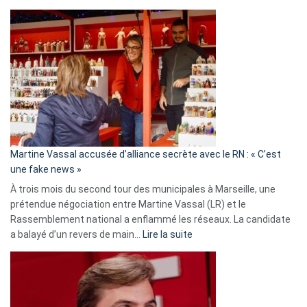
Christophe
Gleizes
:
Les
7
ans
de
prison
confirmés
en
Martine Vassal accusée d’alliance secrète avec le RN : « C’est
Algérie
une fake news »
À trois mois du second tour des municipales à Marseille, une
prétendue négociation entre Martine Vassal (LR) et le
Rassemblement national a enflammé les réseaux. La candidate
:
a balayé d’un revers de main…
Lire la suite
Martine
Vassal
accusée
d’alliance