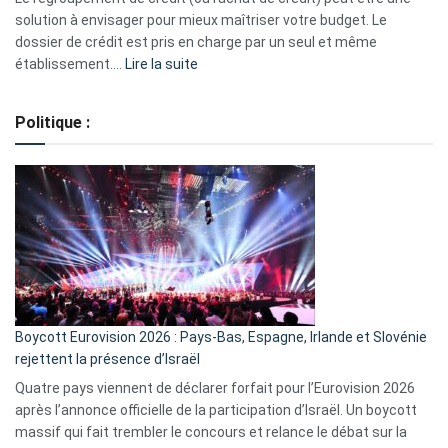
2023
solution à envisager pour mieux maîtriser votre budget. Le
dossier de crédit est pris en charge par un seul et même
:
établissement.…
Lire la suite
Regroupement
de
Politique :
crédits,
comment
ça
marche
?
Boycott Eurovision 2026 : Pays-Bas, Espagne, Irlande et Slovénie
rejettent la présence d’Israël
Quatre pays viennent de déclarer forfait pour l’Eurovision 2026
après l’annonce officielle de la participation d’Israël. Un boycott
massif qui fait trembler le concours et relance le débat sur la