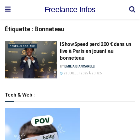
Freelance Infos
Étiquette :
Bonneteau
IShowSpeed perd 200 € dans un
RÉSEAUX SOCIAUX
live à Paris en jouant au
bonneteau
BY
EMILIA BIANCARELLI
22 JUILLET 2025 À 20H26
Tech & Web :