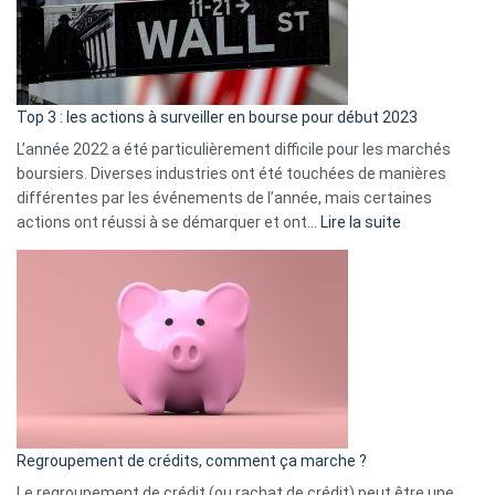
cou
et
gui
d’a
ass
Top 3 : les actions à surveiller en bourse pour début 2023
L’année 2022 a été particulièrement difficile pour les marchés
boursiers. Diverses industries ont été touchées de manières
différentes par les événements de l’année, mais certaines
:
actions ont réussi à se démarquer et ont…
Lire la suite
Top
3
:
les
actions
à
surveiller
en
bourse
Regroupement de crédits, comment ça marche ?
pour
début
Le regroupement de crédit (ou rachat de crédit) peut être une