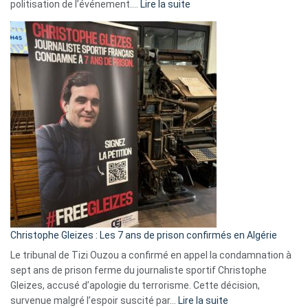
:
politisation de l’événement.…
Lire la suite
Boycott
Eurovision
2026
:
Pays-
Bas,
Espagne,
Irlande
et
Slovénie
rejettent
la
présence
d’Israël
Christophe Gleizes : Les 7 ans de prison confirmés en Algérie
Le tribunal de Tizi Ouzou a confirmé en appel la condamnation à
sept ans de prison ferme du journaliste sportif Christophe
Gleizes, accusé d’apologie du terrorisme. Cette décision,
:
survenue malgré l’espoir suscité par…
Lire la suite