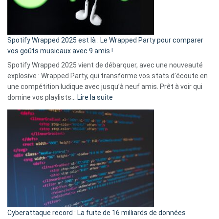
pas
de
cash
»
Spotify Wrapped 2025 est là : Le Wrapped Party pour comparer
:
vos goûts musicaux avec 9 amis !
comment
Spotify Wrapped 2025 vient de débarquer, avec une nouveauté
Solly
explosive : Wrapped Party, qui transforme vos stats d’écoute en
change
une compétition ludique avec jusqu’à neuf amis. Prêt à voir qui
la
:
domine vos playlists…
Lire la suite
vie
Spotify
des
Wrapped
sans-
2025
abri
est
en
là
3
:
secondes
Le
Wrapped
Party
pour
Cyberattaque record : La fuite de 16 milliards de données
comparer