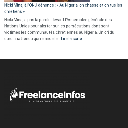
parle
Nicki Minaj à l’ONU dénonce : « Au Nigeria, on chasse et on tue les
avec
chrétiens »
ses
Nicki Minaj a pris la parole devant l’Assemblée générale des
tripes »
Nations Unies pour alerter sur les persécutions dont sont
victimes les communautés chrétiennes au Nigeria. Un cri du
:
cœur inattendu qui relance le…
Lire la suite
Nicki
Minaj
à
l’ONU
dénonce
:
«
Au
Nigeria,
on
chasse
et
on
tue