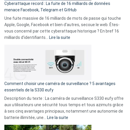
Cyberattaque record : La fuite de 16 milliards de données
comparer
menace Facebook, Telegram et GitHub
vos
goûts
Une fuite massive de 16 milliards de mots de passe qui touche
musicaux
Apple, Google, Facebook et bien d’autres, secoue le web. Êtes-
avec
vous concerné par cette cyberattaque historique ? En bref 16
9
:
milliards d’identifiants…
Lire la suite
amis
Cyberattaque
!
record
:
La
fuite
de
16
Comment choisir une caméra de surveillance ? 5 avantages
milliards
essentiels de la S330 eufy
de
Description du texte : La caméra de surveillance S330 eufy offre
données
aux utilisateurs une sécurité tous temps et tous azimuts grâce
menace
à ses cinq avantages principaux, notamment une autonomie de
Facebook,
:
batterie illimitée, une…
Lire la suite
Telegram
Comment
et
choisir