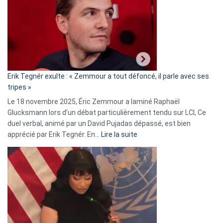
d’alliance
secrète
avec
le
RN
:
«
Erik Tegnér exulte : « Zemmour a tout défoncé, il parle avec ses
C’est
tripes »
une
Le 18 novembre 2025, Éric Zemmour a laminé Raphaël
fake
Glucksmann lors d’un débat particulièrement tendu sur LCI, Ce
news
duel verbal, animé par un David Pujadas dépassé, est bien
»
:
apprécié par Erik Tegnér. En…
Lire la suite
Erik
Tegnér
exulte
:
« Zemmour
a
tout
défoncé,