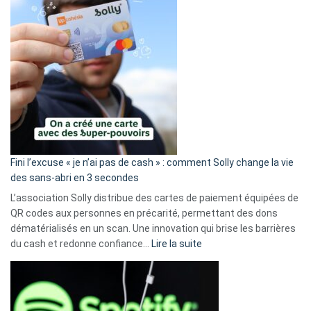
Fini l’excuse « je n’ai pas de cash » : comment Solly change la vie
des sans-abri en 3 secondes
L’association Solly distribue des cartes de paiement équipées de
QR codes aux personnes en précarité, permettant des dons
dématérialisés en un scan. Une innovation qui brise les barrières
:
du cash et redonne confiance…
Lire la suite
Fini
l’excuse
«
je