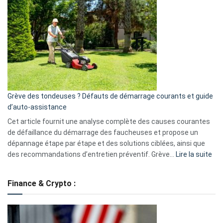
GitHub
une
caméra
de
surveillance
?
5
avantages
essentiels
Grève des tondeuses ? Défauts de démarrage courants et guide
de
d’auto-assistance
la
S330
Cet article fournit une analyse complète des causes courantes
eufy
de défaillance du démarrage des faucheuses et propose un
dépannage étape par étape et des solutions ciblées, ainsi que
:
des recommandations d’entretien préventif. Grève…
Lire la suite
Grè
de
Finance & Crypto :
to
?
Déf
de