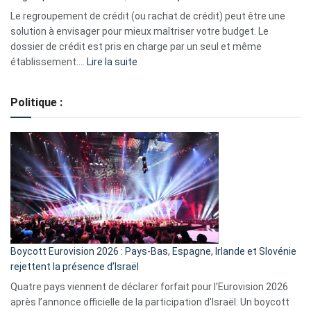
début
Le regroupement de crédit (ou rachat de crédit) peut être une
2023
solution à envisager pour mieux maîtriser votre budget. Le
dossier de crédit est pris en charge par un seul et même
:
établissement.…
Lire la suite
Regroupement
de
Politique :
crédits,
comment
ça
marche
?
Boycott Eurovision 2026 : Pays-Bas, Espagne, Irlande et Slovénie
rejettent la présence d’Israël
Quatre pays viennent de déclarer forfait pour l’Eurovision 2026
après l’annonce officielle de la participation d’Israël. Un boycott