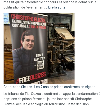
massif qui fait trembler le concours et relance le débat sur la
:
politisation de l’événement.…
Lire la suite
Boycott
Eurovision
2026
:
Pays-
Bas,
Espagne,
Irlande
et
Slovénie
rejettent
la
présence
d’Israël
Christophe Gleizes : Les 7 ans de prison confirmés en Algérie
Le tribunal de Tizi Ouzou a confirmé en appel la condamnation à
sept ans de prison ferme du journaliste sportif Christophe
Gleizes, accusé d’apologie du terrorisme. Cette décision,