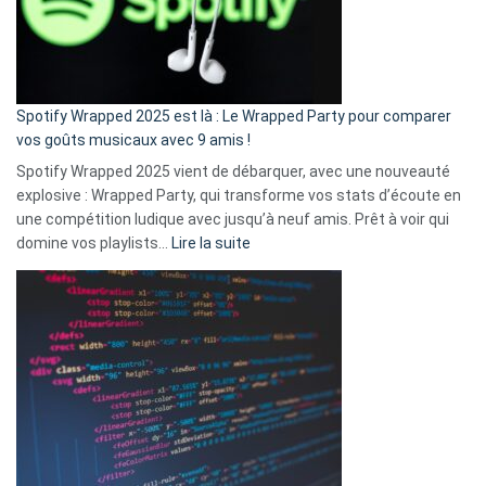
n’ai
pas
de
cash
»
Spotify Wrapped 2025 est là : Le Wrapped Party pour comparer
:
vos goûts musicaux avec 9 amis !
comment
Spotify Wrapped 2025 vient de débarquer, avec une nouveauté
Solly
explosive : Wrapped Party, qui transforme vos stats d’écoute en
change
une compétition ludique avec jusqu’à neuf amis. Prêt à voir qui
la
:
domine vos playlists…
Lire la suite
vie
Spotify
des
Wrapped
sans-
2025
abri
est
en
là
3
:
secondes
Le
Wrapped
Party
pour