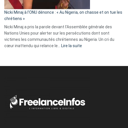
il
parle
Nicki Minaj à l’ONU dénonce : « Au Nigeria, on chasse et on tue les
avec
chrétiens »
ses
Nicki Minaj a pris la parole devant l’Assemblée générale des
tripes »
Nations Unies pour alerter sur les persécutions dont sont
victimes les communautés chrétiennes au Nigeria. Un cri du
:
cœur inattendu qui relance le…
Lire la suite
Nicki
Minaj
à
l’ONU
dénonce
:
«
Au
Nigeria,
on
chasse
et
on