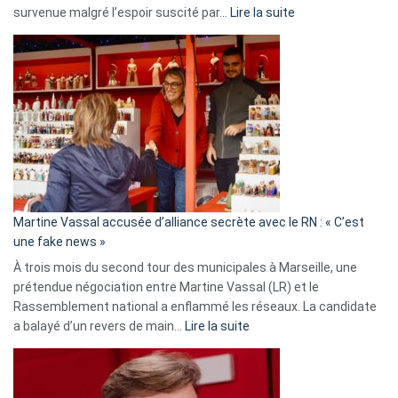
:
survenue malgré l’espoir suscité par…
Lire la suite
Christophe
Gleizes
:
Les
7
ans
de
prison
confirmés
en
Martine Vassal accusée d’alliance secrète avec le RN : « C’est
Algérie
une fake news »
À trois mois du second tour des municipales à Marseille, une
prétendue négociation entre Martine Vassal (LR) et le
Rassemblement national a enflammé les réseaux. La candidate
:
a balayé d’un revers de main…
Lire la suite
Martine
Vassal
accusée