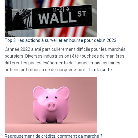
dé
cou
et
gui
d’a
ass
Top 3 : les actions à surveiller en bourse pour début 2023
L’année 2022 a été particulièrement difficile pour les marchés
boursiers. Diverses industries ont été touchées de manières
différentes par les événements de l’année, mais certaines
:
actions ont réussi à se démarquer et ont…
Lire la suite
Top
3
:
les
actions
à
surveiller
en
bourse
Regroupement de crédits, comment ça marche ?
pour