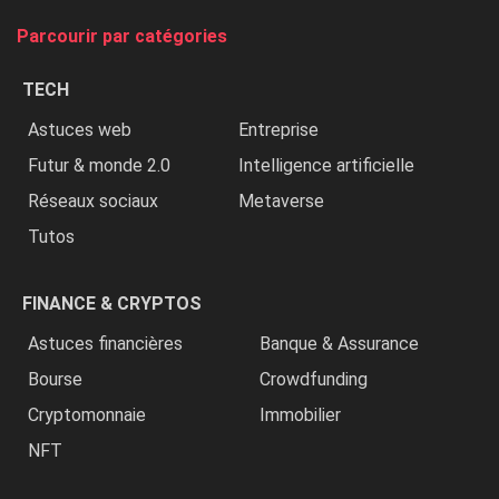
tue
Parcourir par catégories
les
chrétiens
TECH
»
Astuces web
Entreprise
Futur & monde 2.0
Intelligence artificielle
Réseaux sociaux
Metaverse
Tutos
FINANCE & CRYPTOS
Astuces financières
Banque & Assurance
Bourse
Crowdfunding
Cryptomonnaie
Immobilier
NFT