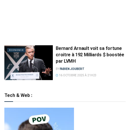
Bernard Arnault voit sa fortune
ÉCONOMIE
croitre à 192 Milliards $ boostée
par LVMH
BY
FABIEN JOUBERT
16 OCTOBRE 2025 À 21H23
Tech & Web :