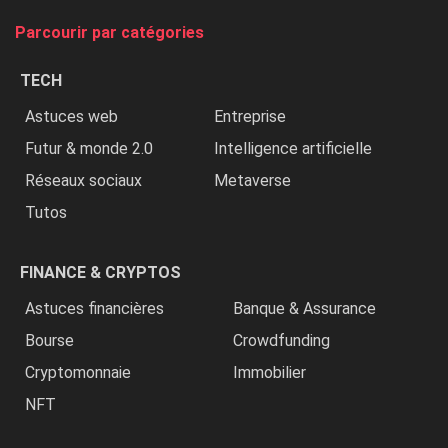
tue
Parcourir par catégories
les
chrétiens
TECH
»
Astuces web
Entreprise
Futur & monde 2.0
Intelligence artificielle
Réseaux sociaux
Metaverse
Tutos
FINANCE & CRYPTOS
Astuces financières
Banque & Assurance
Bourse
Crowdfunding
Cryptomonnaie
Immobilier
NFT