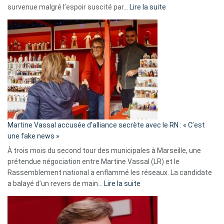
:
survenue malgré l’espoir suscité par…
Lire la suite
Christophe
Gleizes
:
Les
7
ans
de
prison
confirmés
en
Martine Vassal accusée d’alliance secrète avec le RN : « C’est
Algérie
une fake news »
À trois mois du second tour des municipales à Marseille, une
prétendue négociation entre Martine Vassal (LR) et le
Rassemblement national a enflammé les réseaux. La candidate
:
a balayé d’un revers de main…
Lire la suite
Martine
Vassal
accusée