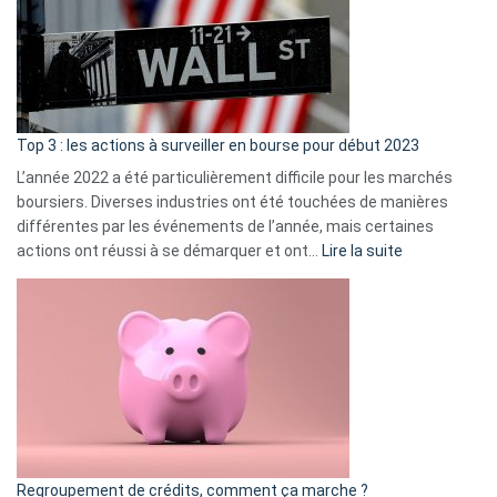
dé
cou
et
gui
d’a
ass
Top 3 : les actions à surveiller en bourse pour début 2023
L’année 2022 a été particulièrement difficile pour les marchés
boursiers. Diverses industries ont été touchées de manières
différentes par les événements de l’année, mais certaines
:
actions ont réussi à se démarquer et ont…
Lire la suite
Top
3
:
les
actions
à
surveiller
en
bourse
Regroupement de crédits, comment ça marche ?
pour