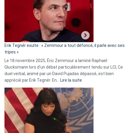
d’alliance
secrète
avec
le
RN
:
«
Erik Tegnér exulte : « Zemmour a tout défoncé, il parle avec ses
C’est
tripes »
une
Le 18 novembre 2025, Éric Zemmour a laminé Raphaël
fake
Glucksmann lors d’un débat particulièrement tendu sur LCI, Ce
news
duel verbal, animé par un David Pujadas dépassé, est bien
»
:
apprécié par Erik Tegnér. En…
Lire la suite
Erik
Tegnér
exulte
:
« Zemmour
a
tout
défoncé,