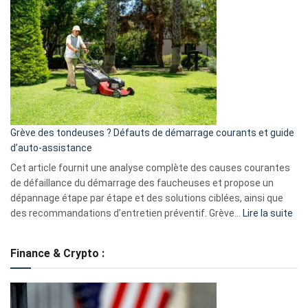
GitHub
une
caméra
de
surveillance
?
5
avantages
essentiels
Grève des tondeuses ? Défauts de démarrage courants et guide
de
d’auto-assistance
la
S330
Cet article fournit une analyse complète des causes courantes
eufy
de défaillance du démarrage des faucheuses et propose un
dépannage étape par étape et des solutions ciblées, ainsi que
:
des recommandations d’entretien préventif. Grève…
Lire la suite
Grè
de
Finance & Crypto :
to
?
Déf
de