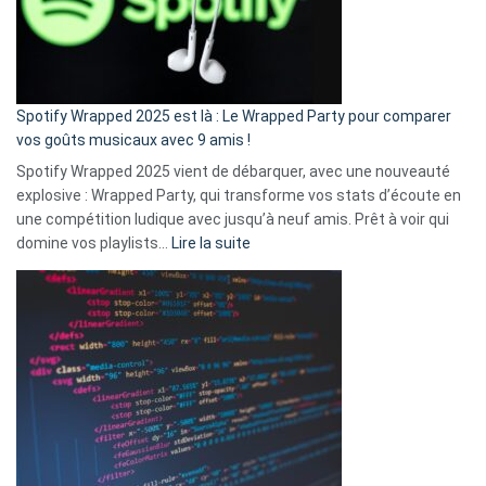
n’ai
pas
de
cash
»
Spotify Wrapped 2025 est là : Le Wrapped Party pour comparer
:
vos goûts musicaux avec 9 amis !
comment
Spotify Wrapped 2025 vient de débarquer, avec une nouveauté
Solly
explosive : Wrapped Party, qui transforme vos stats d’écoute en
change
une compétition ludique avec jusqu’à neuf amis. Prêt à voir qui
la
:
domine vos playlists…
Lire la suite
vie
Spotify
des
Wrapped
sans-
2025
abri
est
en
là
3
:
secondes
Le
Wrapped
Party
pour