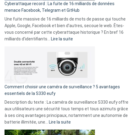
Cyberattaque record : La fuite de 16 milliards de données
comparer
menace Facebook, Telegram et GitHub
vos
goûts
Une fuite massive de 16 milliards de mots de passe qui touche
musicaux
Apple, Google, Facebook et bien d’autres, secoue le web. Êtes-
avec
vous concerné par cette cyberattaque historique ? En bref 16
9
:
milliards d’identifiants…
Lire la suite
amis
Cyberattaque
!
record
:
La
fuite
de
16
Comment choisir une caméra de surveillance ? 5 avantages
milliards
essentiels de la S330 eufy
de
Description du texte : La caméra de surveillance S330 eufy offre
données
aux utilisateurs une sécurité tous temps et tous azimuts grâce
menace
à ses cinq avantages principaux, notamment une autonomie de
Facebook,
:
batterie illimitée, une…
Lire la suite
Telegram
Comment
et
choisir