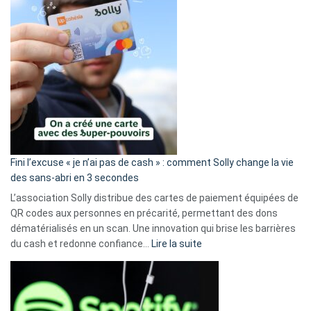
Fini l’excuse « je n’ai pas de cash » : comment Solly change la vie
des sans-abri en 3 secondes
L’association Solly distribue des cartes de paiement équipées de
QR codes aux personnes en précarité, permettant des dons
dématérialisés en un scan. Une innovation qui brise les barrières
:
du cash et redonne confiance…
Lire la suite
Fini
l’excuse
«
je