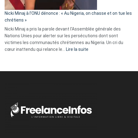
il
parle
Nicki Minaj à l’ONU dénonce : « Au Nigeria, on chasse et on tue les
avec
chrétiens »
ses
Nicki Minaj a pris la parole devant l’Assemblée générale des
tripes »
Nations Unies pour alerter sur les persécutions dont sont
victimes les communautés chrétiennes au Nigeria. Un cri du
:
cœur inattendu qui relance le…
Lire la suite
Nicki
Minaj
à
l’ONU
dénonce
:
«
Au
Nigeria,
on
chasse
et
on