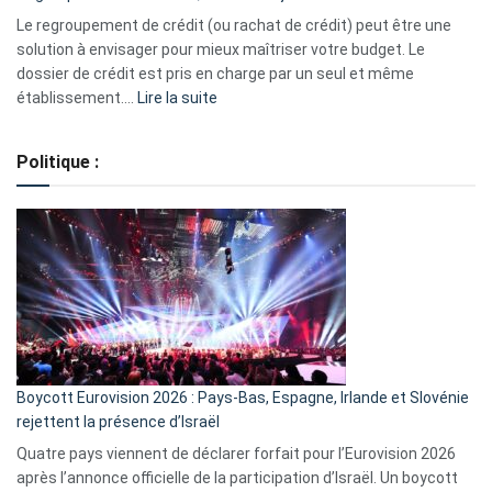
début
Le regroupement de crédit (ou rachat de crédit) peut être une
2023
solution à envisager pour mieux maîtriser votre budget. Le
dossier de crédit est pris en charge par un seul et même
:
établissement.…
Lire la suite
Regroupement
de
Politique :
crédits,
comment
ça
marche
?
Boycott Eurovision 2026 : Pays-Bas, Espagne, Irlande et Slovénie
rejettent la présence d’Israël
Quatre pays viennent de déclarer forfait pour l’Eurovision 2026
après l’annonce officielle de la participation d’Israël. Un boycott