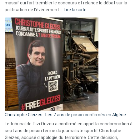
massif qui fait trembler le concours et relance le débat sur la
:
politisation de l’événement.…
Lire la suite
Boycott
Eurovision
2026
:
Pays-
Bas,
Espagne,
Irlande
et
Slovénie
rejettent
la
présence
d’Israël
Christophe Gleizes : Les 7 ans de prison confirmés en Algérie
Le tribunal de Tizi Ouzou a confirmé en appel la condamnation à
sept ans de prison ferme du journaliste sportif Christophe
Gleizes, accusé d’apologie du terrorisme. Cette décision,