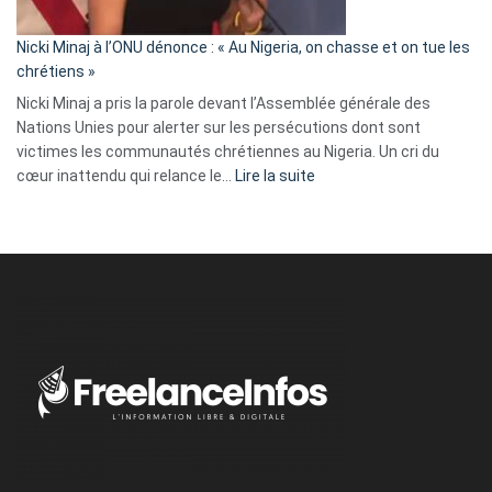
il
parle
Nicki Minaj à l’ONU dénonce : « Au Nigeria, on chasse et on tue les
avec
chrétiens »
ses
Nicki Minaj a pris la parole devant l’Assemblée générale des
tripes »
Nations Unies pour alerter sur les persécutions dont sont
victimes les communautés chrétiennes au Nigeria. Un cri du
:
cœur inattendu qui relance le…
Lire la suite
Nicki
Minaj
à
l’ONU
dénonce
:
«
Au
Nigeria,
on
chasse
et
on