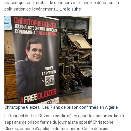
massif qui fait trembler le concours et relance le débat sur la
:
politisation de l’événement.…
Lire la suite
Boycott
Eurovision
2026
:
Pays-
Bas,
Espagne,
Irlande
et
Slovénie
rejettent
la
présence
d’Israël
Christophe Gleizes : Les 7 ans de prison confirmés en Algérie
Le tribunal de Tizi Ouzou a confirmé en appel la condamnation à
sept ans de prison ferme du journaliste sportif Christophe
Gleizes, accusé d’apologie du terrorisme. Cette décision,