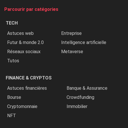
tue
Parcourir par catégories
les
chrétiens
TECH
»
Astuces web
Entreprise
Futur & monde 2.0
Intelligence artificielle
Réseaux sociaux
Metaverse
Tutos
FINANCE & CRYPTOS
Astuces financières
Banque & Assurance
Bourse
Crowdfunding
Cryptomonnaie
Immobilier
NFT