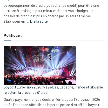
début
Le regroupement de crédit (ou rachat de crédit) peut être une
2023
solution à envisager pour mieux maîtriser votre budget. Le
dossier de crédit est pris en charge par un seul et même
:
établissement.…
Lire la suite
Regroupement
de
Politique :
crédits,
comment
ça
marche
?
Boycott Eurovision 2026 : Pays-Bas, Espagne, Irlande et Slovénie
rejettent la présence d’Israël
Quatre pays viennent de déclarer forfait pour l’Eurovision 2026
après l’annonce officielle de la participation d’Israël. Un boycott