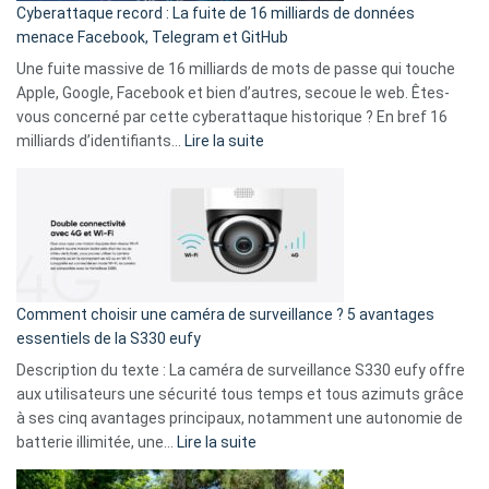
Cyberattaque record : La fuite de 16 milliards de données
comparer
menace Facebook, Telegram et GitHub
vos
goûts
Une fuite massive de 16 milliards de mots de passe qui touche
musicaux
Apple, Google, Facebook et bien d’autres, secoue le web. Êtes-
avec
vous concerné par cette cyberattaque historique ? En bref 16
9
:
milliards d’identifiants…
Lire la suite
amis
Cyberattaque
!
record
:
La
fuite
de
16
Comment choisir une caméra de surveillance ? 5 avantages
milliards
essentiels de la S330 eufy
de
Description du texte : La caméra de surveillance S330 eufy offre
données
aux utilisateurs une sécurité tous temps et tous azimuts grâce
menace
à ses cinq avantages principaux, notamment une autonomie de
Facebook,
:
batterie illimitée, une…
Lire la suite
Telegram
Comment
et
choisir