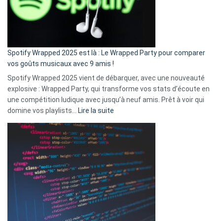
n’ai
pas
de
cash
»
Spotify Wrapped 2025 est là : Le Wrapped Party pour comparer
:
vos goûts musicaux avec 9 amis !
comment
Spotify Wrapped 2025 vient de débarquer, avec une nouveauté
Solly
explosive : Wrapped Party, qui transforme vos stats d’écoute en
change
une compétition ludique avec jusqu’à neuf amis. Prêt à voir qui
la
:
domine vos playlists…
Lire la suite
vie
Spotify
des
Wrapped
sans-
2025
abri
est
en
là
3
:
secondes
Le
Wrapped
Party
pour