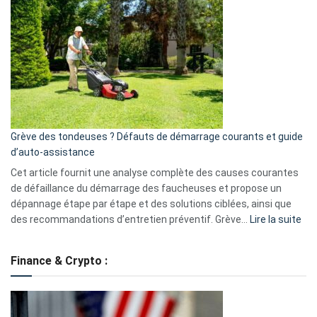
GitHub
une
caméra
de
surveillance
?
5
avantages
essentiels
Grève des tondeuses ? Défauts de démarrage courants et guide
de
d’auto-assistance
la
S330
Cet article fournit une analyse complète des causes courantes
eufy
de défaillance du démarrage des faucheuses et propose un
dépannage étape par étape et des solutions ciblées, ainsi que
:
des recommandations d’entretien préventif. Grève…
Lire la suite
Grè
de
Finance & Crypto :
to
?
Déf
de