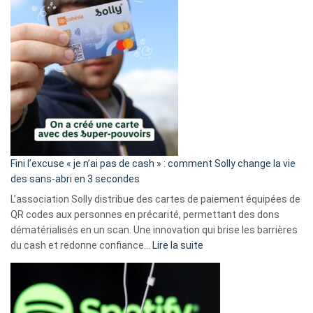
Fini l’excuse « je n’ai pas de cash » : comment Solly change la vie
des sans-abri en 3 secondes
L’association Solly distribue des cartes de paiement équipées de
QR codes aux personnes en précarité, permettant des dons
dématérialisés en un scan. Une innovation qui brise les barrières
:
du cash et redonne confiance…
Lire la suite
Fini
l’excuse
«
je