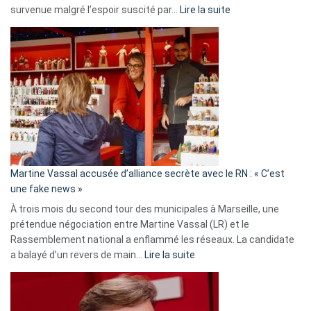
:
survenue malgré l’espoir suscité par…
Lire la suite
Christophe
Gleizes
:
Les
7
ans
de
prison
confirmés
en
Martine Vassal accusée d’alliance secrète avec le RN : « C’est
Algérie
une fake news »
À trois mois du second tour des municipales à Marseille, une
prétendue négociation entre Martine Vassal (LR) et le
Rassemblement national a enflammé les réseaux. La candidate
:
a balayé d’un revers de main…
Lire la suite
Martine
Vassal
accusée