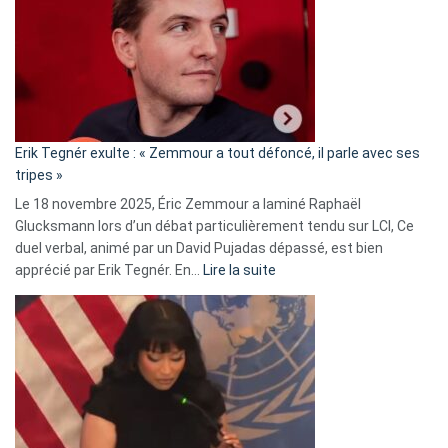
d’alliance
secrète
avec
le
RN
:
«
Erik Tegnér exulte : « Zemmour a tout défoncé, il parle avec ses
C’est
tripes »
une
Le 18 novembre 2025, Éric Zemmour a laminé Raphaël
fake
Glucksmann lors d’un débat particulièrement tendu sur LCI, Ce
news
duel verbal, animé par un David Pujadas dépassé, est bien
»
:
apprécié par Erik Tegnér. En…
Lire la suite
Erik
Tegnér
exulte
:
« Zemmour
a
tout
défoncé,