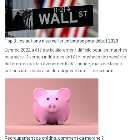
dé
cou
et
gui
d’a
ass
Top 3 : les actions à surveiller en bourse pour début 2023
L’année 2022 a été particulièrement difficile pour les marchés
boursiers. Diverses industries ont été touchées de manières
différentes par les événements de l’année, mais certaines
:
actions ont réussi à se démarquer et ont…
Lire la suite
Top
3
:
les
actions
à
surveiller
en
bourse
Regroupement de crédits, comment ça marche ?
pour